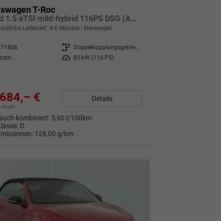
kswagen T-Roc
Trend 1.5 eTSI mild-hybrid 116PS DSG (AUTOMATIK), Climatronic, Parksensoren vorne/hinten, Radio 10,3" + Wireless App-Connect, Toter-Winkel-Warner, Tempomat, M-Lederlenkrad, Armlehne vorn, LED-Scheinwerfer, Dachreling
indliche Lieferzeit: 4-6 Monate
Neuwagen
271806
Getriebe
Doppelkupplungsgetriebe (DSG)
nzin
Leistung
85 kW (116 PS)
684,– €
Details
9% MwSt.
auch kombiniert:
5,60 l/100km
Klasse:
D
Emissionen:
128,00 g/km