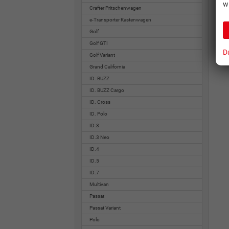
w
Crafter Pritschenwagen
e-Transporter Kastenwagen
Golf
Golf GTI
D
Golf Variant
Grand California
ID. BUZZ
ID. BUZZ Cargo
ID. Cross
ID. Polo
ID.3
ID.3 Neo
ID.4
ID.5
ID.7
Multivan
Passat
Passat Variant
Polo