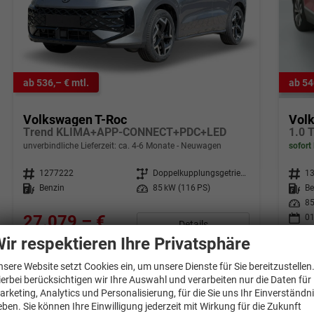
ab 536,– € mtl.
ab 54
Volkswagen T-Roc
Vol
Trend KLIMA+APP-CONNECT+PDC+LED
1.0 
unverbindliche Lieferzeit: ca. 4-6 Monate
Neuwagen
sofort 
Fahrzeugnr.
1277222
Getriebe
Doppelkupplungsgetriebe (DSG)
Fahrzeugnr.
1
Kraftstoff
Benzin
Leistung
85 kW (116 PS)
Kraftstoff
Be
Leistung
85
27.079,– €
01
Details
incl. 19% MwSt.
ir respektieren Ihre Privatsphäre
27.
Verbrauch kombiniert:
5,50 l/100km
incl. 1
CO
-Klasse:
D
nsere Website setzt Cookies ein, um unsere Dienste für Sie bereitzustellen
2
CO
-Emissionen:
126,00 g/km
CO
-
2
2
ierbei berücksichtigen wir Ihre Auswahl und verarbeiten nur die Daten für
arketing, Analytics und Personalisierung, für die Sie uns Ihr Einverständn
eben. Sie können Ihre Einwilligung jederzeit mit Wirkung für die Zukunft