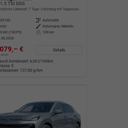
 1.5 TSI DSG
indliche Lieferzeit:
7 Tage
Fahrzeug mit Tageszulassung
309160
Getriebe
Automatik
nzin
Außenfarbe
Indiumgrau Metallic
0 kW (150 PS)
Kilometerstand
100 km
.06.2026
079,– €
Details
9% MwSt.
auch kombiniert:
6,00 l/100km
Klasse:
E
Emissionen:
137,00 g/km