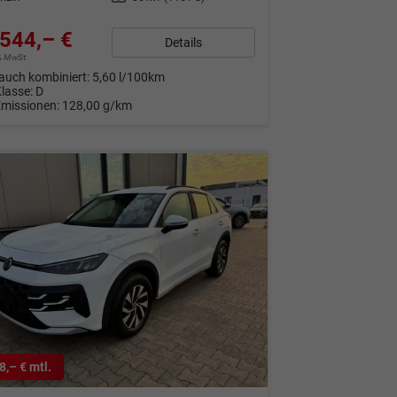
544,– €
Details
9% MwSt.
auch kombiniert:
5,60 l/100km
Klasse:
D
Emissionen:
128,00 g/km
8,– € mtl.