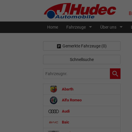
B
Home
Fahrzeuge
Über uns
Gemerkte Fahrzeuge (
0
)
Schnellsuche
Fahrzeugnr.
Abarth
Alfa Romeo
Audi
Baic