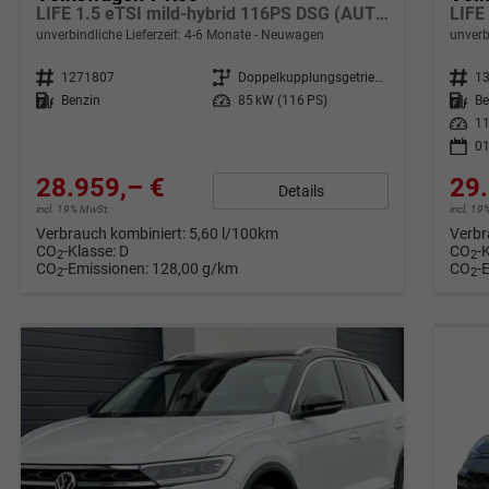
LIFE 1.5 eTSI mild-hybrid 116PS DSG (AUTOMATIK), 16" Alufelgen, ACC Tempomat, Climatronic, Rückfahrkamera, Parksensoren vorne/hinten, Radio 12,9" + Wireless App-Connect, Toter-Winkel-Warner, M-Lederlenkrad, Armlehne vorn, LED-Scheinwerfer, Dachreling
LIFE
unverbindliche Lieferzeit: 4-6 Monate
Neuwagen
unverb
Fahrzeugnr.
1271807
Getriebe
Doppelkupplungsgetriebe (DSG)
Fahrzeugnr.
1
Kraftstoff
Benzin
Leistung
85 kW (116 PS)
Kraftstoff
Be
Leistung
11
01
28.959,– €
29.
Details
incl. 19% MwSt.
incl. 1
Verbrauch kombiniert:
5,60 l/100km
Verbr
CO
-Klasse:
D
CO
-
2
2
CO
-Emissionen:
128,00 g/km
CO
-
2
2