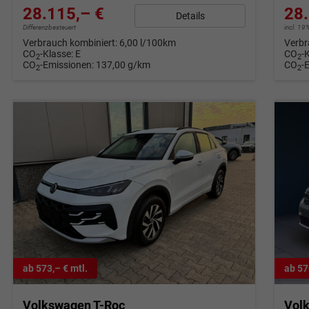
28.115,– €
28.
Details
Differenzbesteuert
incl. 1
Verbrauch kombiniert:
6,00 l/100km
Verbr
CO
-Klasse:
E
CO
-
2
2
CO
-Emissionen:
137,00 g/km
CO
-
2
2
ab 573,– € mtl.
ab 57
Volkswagen T-Roc
Vol