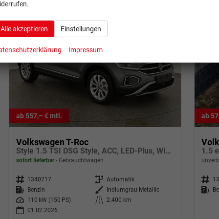
iderrufen.
Alle akzeptieren
Einstellungen
atenschutzerklärung
Impressum
ab 557,– € mtl.
ab 57
Volkswagen T-Roc
Vol
Style 1.5 TSI DSG Style, ACC, LED-Plus, Winter, 17-Zoll
1.5 
sofort lieferbar
Gebrauchtwagen
unverb
Fahrzeugnr.
1340717
Getriebe
Automatik
Fahrzeugnr.
1
Kraftstoff
Benzin
Außenfarbe
Indiumgrau Metallic
Kraftstoff
Be
Leistung
110 kW (150 PS)
Kilometerstand
2.400 km
01.02.2026