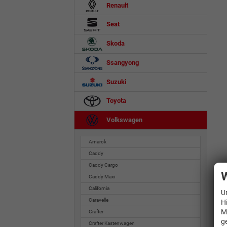
Renault
Seat
Skoda
Ssangyong
Suzuki
Toyota
Volkswagen
Amarok
Caddy
Caddy Cargo
W
Caddy Maxi
California
U
Caravelle
H
M
Crafter
g
Crafter Kastenwagen