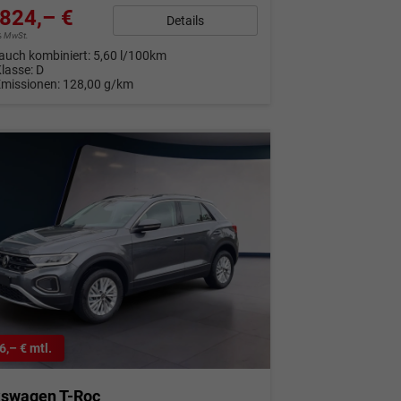
824,– €
Details
9% MwSt.
auch kombiniert:
5,60 l/100km
Klasse:
D
Emissionen:
128,00 g/km
6,– € mtl.
kswagen T-Roc