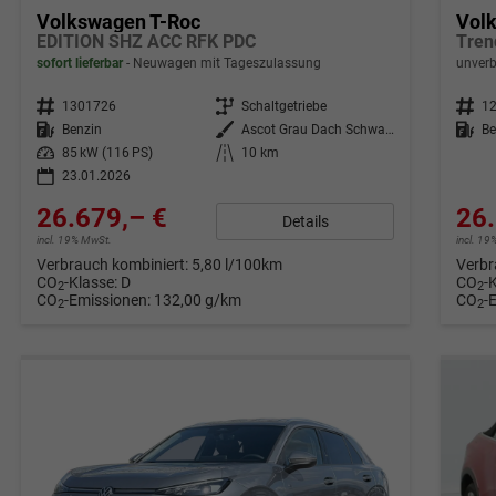
Volkswagen T-Roc
Vol
EDITION SHZ ACC RFK PDC
sofort lieferbar
Neuwagen mit Tageszulassung
unverb
Fahrzeugnr.
1301726
Getriebe
Schaltgetriebe
Fahrzeugnr.
1
Kraftstoff
Benzin
Außenfarbe
Ascot Grau Dach Schwarz 6UA1
Kraftstoff
Be
Leistung
85 kW (116 PS)
Kilometerstand
10 km
23.01.2026
26.679,– €
26.
Details
incl. 19% MwSt.
incl. 1
Verbrauch kombiniert:
5,80 l/100km
Verbr
CO
-Klasse:
D
CO
-
2
2
CO
-Emissionen:
132,00 g/km
CO
-
2
2