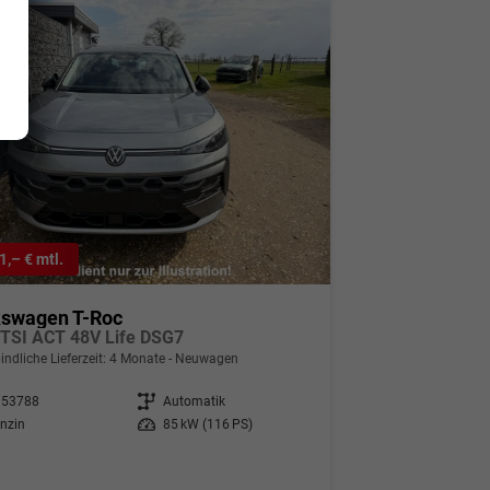
1,– € mtl.
kswagen T-Roc
eTSI ACT 48V Life DSG7
indliche Lieferzeit:
4 Monate
Neuwagen
353788
Getriebe
Automatik
nzin
Leistung
85 kW (116 PS)