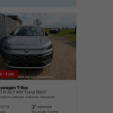
5,– € mtl.
kswagen T-Roc
eTSI ACT 48V Trend DSG7
indliche Lieferzeit:
4 Monate
Neuwagen
353770
Getriebe
Automatik
nzin
Leistung
85 kW (116 PS)