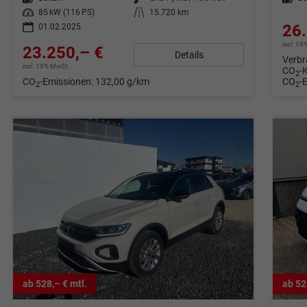
Leistung
85 kW (116 PS)
Kilometerstand
15.720 km
26.
01.02.2025
incl. 1
23.250,– €
Details
Verbr
incl. 19% MwSt.
CO
-
2
CO
-Emissionen:
132,00 g/km
CO
-
2
2
ab 528,– € mtl.
ab 52