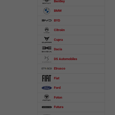
Bentley
BMW
BYD
Citroën
Cupra
Dacia
DS Automobiles
Etrusco
Fiat
Ford
Foton
Futura