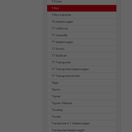
T-Cross
T-Roc
T-Roc Cabriolet
T5 Kastenwagen
T7 California
T7 Caravelle
T7 Kastenwagen
T7 Kombi
T7 Multivan
T7 Transporter
T7 Transporter Kastenwagen
T7 Transporter Kombi
Taigo
Tayron
Tiguan
Tiguan Allspace
Touareg
Touran
Transporter 6.1 Kastenwagen
Transporter Kastenwagen