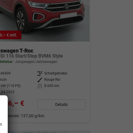
0,– € mtl.
kswagen T-Roc
TSI 116 Start/Stop BVM6 Style
lieferbar
Jungwagen/Jahreswagen
346909
Getriebe
Schaltgetriebe
nzin
Außenfarbe
Rouge Roi
 kW (116 PS)
Kilometerstand
8.600 km
.04.2025
296,– €
Details
9% MwSt.
.
Emissionen:
137,00 g/km
is