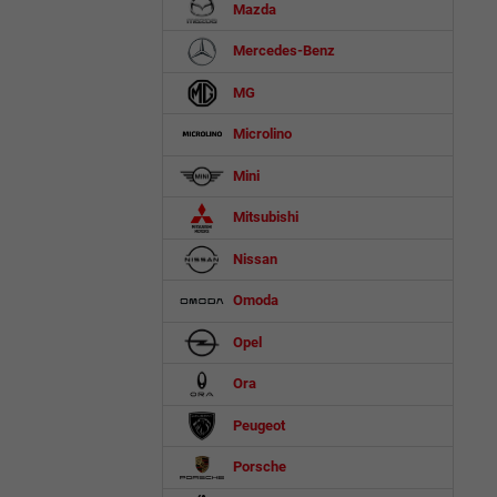
Mazda
Mercedes-Benz
MG
Microlino
Mini
Mitsubishi
Nissan
Omoda
Opel
Ora
Peugeot
Porsche