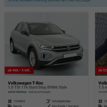
In Ihrer aktuellen Filterung befinden sich
248
Fahrzeuge:
ab 460,– € mtl.
ab 52
Volkswagen T-Roc
Vol
1.0 TSI 116 Start/Stop BVM6 Style
1.5 
sofort lieferbar
Gebrauchtwagen
unverb
Fahrzeugnr.
1350883
Getriebe
Schaltgetriebe
Fahrzeugnr.
1
Kraftstoff
Benzin
Außenfarbe
Gris Pyrite / Toit Noir
Kraftstoff
Be