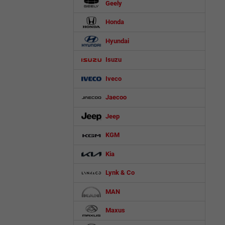
Geely
Honda
Hyundai
Isuzu
Iveco
Jaecoo
Jeep
KGM
Kia
Lynk & Co
MAN
Maxus