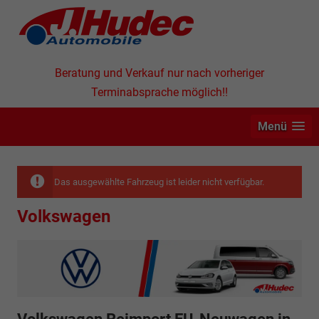
Beratung und Verkauf nur nach vorheriger
Terminabsprache möglich!!
Menü
Das ausgewählte Fahrzeug ist leider nicht verfügbar.
Volkswagen