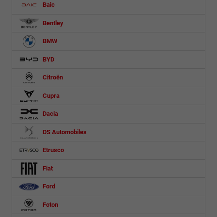
Baic
Bentley
BMW
BYD
Citroën
Cupra
Dacia
DS Automobiles
Etrusco
Fiat
Ford
Foton