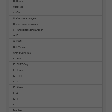
California
Caravelle
Crafter
Crafter Kastenwagen
Crafter Pritschenwagen
e-Transporter Kastenwagen
Golf
Golf GTI
Golf Variant
Grand California
ID. BUZZ
ID. BUZZ Cargo
ID. Cross
ID. Polo
ID.3
ID.3 Neo
ID.4
ID.5
ID.7
Multivan