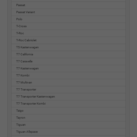
Passat
Passat Variant
Polo
T-Cross
T-Roc
T-Roc Cabriolet
T5 Kastenwagen
T7 California
T7 Caravelle
T7 Kastenwagen
T7 Kombi
T7 Multivan
T7 Transporter
T7 Transporter Kastenwagen
T7 Transporter Kombi
Taigo
Tayron
Tiguan
Tiguan Allspace