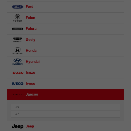
Ford
Foton
Futura
Geely
Honda
Hyundai
Isuzu
Iveco
Jaecoo
J5
J7
Jeep