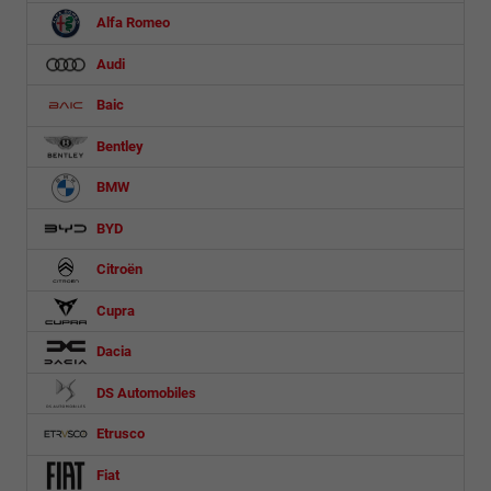
Alfa Romeo
Audi
Baic
Bentley
BMW
BYD
Citroën
Cupra
Dacia
DS Automobiles
Etrusco
Fiat