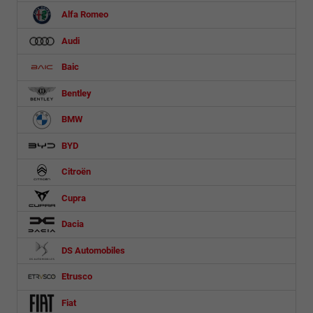
Alfa Romeo
Audi
Baic
Bentley
BMW
BYD
Citroën
Cupra
Dacia
DS Automobiles
Etrusco
Fiat