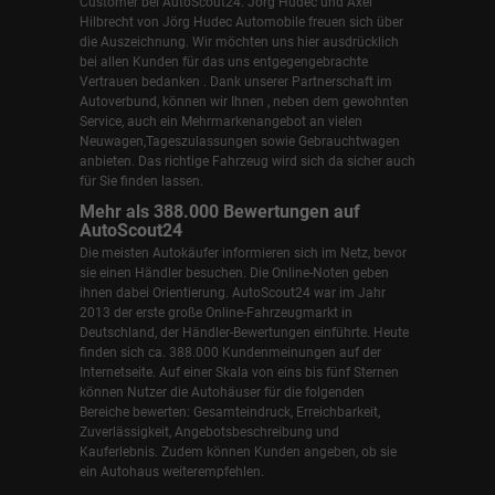
Customer bei AutoScout24.
Jörg Hudec und Axel
Hilbrecht
von Jörg Hudec Automobile freuen sich über
die Auszeichnung. Wir möchten uns hier ausdrücklich
bei allen Kunden für das uns entgegengebrachte
Vertrauen bedanken . Dank unserer Partnerschaft im
Autoverbund, können wir Ihnen , neben dem gewohnten
Service, auch ein Mehrmarkenangebot an vielen
Neuwagen,Tageszulassungen sowie Gebrauchtwagen
anbieten. Das richtige Fahrzeug wird sich da sicher auch
für Sie finden lassen.
Mehr als 388.000 Bewertungen auf
AutoScout24
Die meisten Autokäufer informieren sich im Netz, bevor
sie einen Händler besuchen. Die Online-Noten geben
ihnen dabei Orientierung. AutoScout24 war im Jahr
2013 der erste große Online-Fahrzeugmarkt in
Deutschland, der Händler-Bewertungen einführte. Heute
finden sich ca. 388.000 Kundenmeinungen auf der
Internetseite. Auf einer Skala von eins bis fünf Sternen
können Nutzer die Autohäuser für die folgenden
Bereiche bewerten: Gesamteindruck, Erreichbarkeit,
Zuverlässigkeit, Angebotsbeschreibung und
Kauferlebnis. Zudem können Kunden angeben, ob sie
ein Autohaus weiterempfehlen.