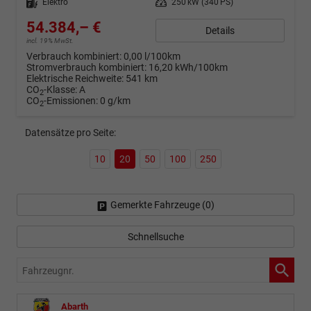
Kraftstoff
Elektro
Leistung
250 kW (340 PS)
54.384,– €
Details
incl. 19% MwSt.
Verbrauch kombiniert:
0,00 l/100km
Stromverbrauch kombiniert:
16,20 kWh/100km
Elektrische Reichweite:
541 km
CO
-Klasse:
A
2
CO
-Emissionen:
0 g/km
2
Datensätze pro Seite:
10
20
50
100
250
Gemerkte Fahrzeuge (
0
)
Schnellsuche
Fahrzeugnr.
Abarth