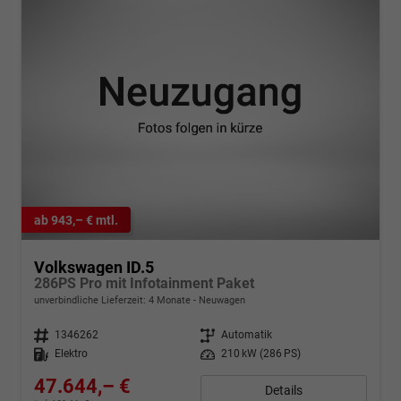
ab 943,– € mtl.
Volkswagen ID.5
286PS Pro mit Infotainment Paket
unverbindliche Lieferzeit:
4 Monate
Neuwagen
Fahrzeugnr.
1346262
Getriebe
Automatik
Kraftstoff
Elektro
Leistung
210 kW (286 PS)
47.644,– €
Details