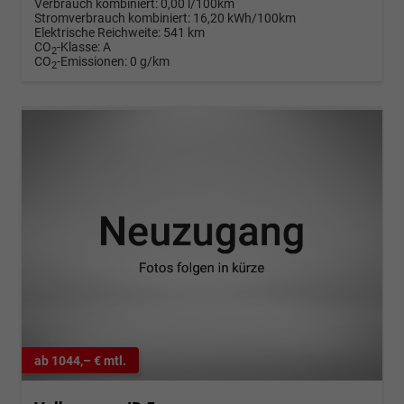
Verbrauch kombiniert:
0,00 l/100km
Stromverbrauch kombiniert:
16,20 kWh/100km
Elektrische Reichweite:
541 km
CO
-Klasse:
A
2
CO
-Emissionen:
0 g/km
2
ab 1044,– € mtl.