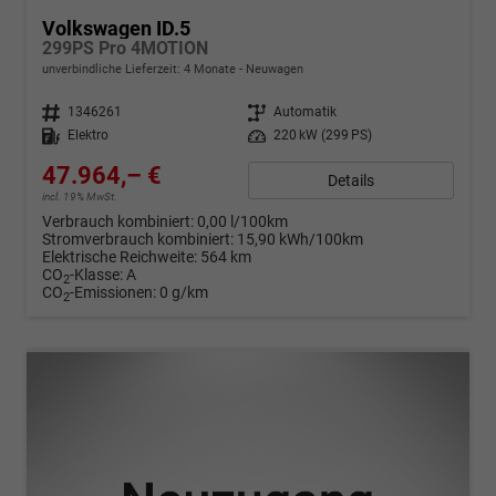
Volkswagen ID.5
299PS Pro 4MOTION
unverbindliche Lieferzeit:
4 Monate
Neuwagen
Fahrzeugnr.
1346261
Getriebe
Automatik
Kraftstoff
Elektro
Leistung
220 kW (299 PS)
47.964,– €
Details
incl. 19% MwSt.
Verbrauch kombiniert:
0,00 l/100km
Stromverbrauch kombiniert:
15,90 kWh/100km
Elektrische Reichweite:
564 km
CO
-Klasse:
A
2
CO
-Emissionen:
0 g/km
2