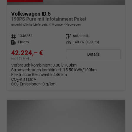
Volkswagen ID.5
190PS Pure mit Infotainment Paket
unverbindliche Lieferzeit:
4 Monate
Neuwagen
Fahrzeugnr.
1346253
Getriebe
Automatik
Kraftstoff
Elektro
Leistung
140 kW (190 PS)
42.224,– €
Details
incl. 19% MwSt.
Verbrauch kombiniert:
0,00 l/100km
Stromverbrauch kombiniert:
15,50 kWh/100km
Elektrische Reichweite:
446 km
CO
-Klasse:
A
2
CO
-Emissionen:
0 g/km
2