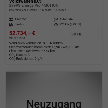
Volkswagen ID.5
299PS Energy Pro 4MOTION
unverbindliche Lieferzeit:
4 Monate
Neuwagen
Fahrzeugnr.
1346256
Getriebe
Automatik
Kraftstoff
Elektro
Leistung
220 kW (299 PS)
52.734,– €
Details
incl. 19% MwSt.
Verbrauch kombiniert:
0,00 l/100km
Stromverbrauch kombiniert:
15,90 kWh/100km
Elektrische Reichweite:
564 km
CO
-Klasse:
A
2
CO
-Emissionen:
0 g/km
2