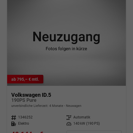
ab 795,– € mtl.
Volkswagen ID.5
190PS Pure
unverbindliche Lieferzeit:
4 Monate
Neuwagen
Fahrzeugnr.
1346252
Getriebe
Automatik
Kraftstoff
Elektro
Leistung
140 kW (190 PS)