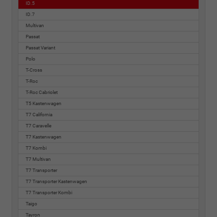
ID.5
ID.7
Multivan
Passat
Passat Variant
Polo
T-Cross
T-Roc
T-Roc Cabriolet
T5 Kastenwagen
T7 California
T7 Caravelle
T7 Kastenwagen
T7 Kombi
T7 Multivan
T7 Transporter
T7 Transporter Kastenwagen
T7 Transporter Kombi
Taigo
Tayron