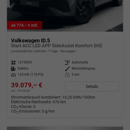
ab 774,– € mtl.
Volkswagen ID.5
Start ACC LED APP SideAssist Komfort SHZ
unverbindliche Lieferzeit:
7 Tage
Neuwagen
Fahrzeugnr.
1319839
Getriebe
Automatik
Kraftstoff
Elektro
Außenfarbe
Mondsteingrau
Leistung
125 kW (170 PS)
Kilometerstand
9 km
39.079,– €
Details
incl. 19% MwSt.
Stromverbrauch kombiniert:
16,20 kWh/100km
Elektrische Reichweite:
476 km
CO
-Klasse:
A
2
CO
-Emissionen:
0 g/km
2