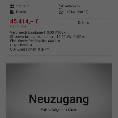
Fahrzeugnr.
1346257
Getriebe
Automatik
Kraftstoff
Elektro
Leistung
140 kW (190 PS)
45.414,– €
Details
incl. 19% MwSt.
Verbrauch kombiniert:
0,00 l/100km
Stromverbrauch kombiniert:
15,50 kWh/100km
Elektrische Reichweite:
446 km
CO
-Klasse:
A
2
CO
-Emissionen:
0 g/km
2