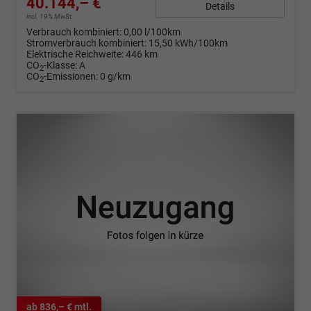
40.144,– €
Details
incl. 19% MwSt.
Verbrauch kombiniert:
0,00 l/100km
Stromverbrauch kombiniert:
15,50 kWh/100km
Elektrische Reichweite:
446 km
CO
-Klasse:
A
2
CO
-Emissionen:
0 g/km
2
ab 836,– € mtl.