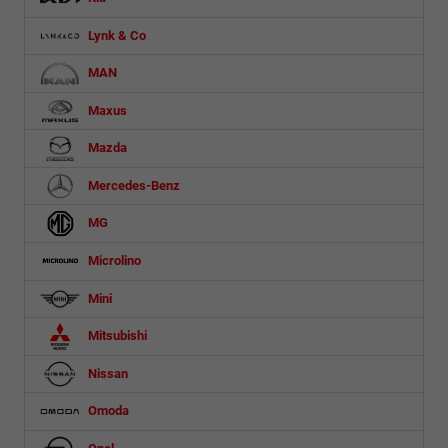
Lynk & Co
MAN
Maxus
Mazda
Mercedes-Benz
MG
Microlino
Mini
Mitsubishi
Nissan
Omoda
Opel