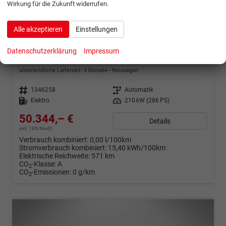
Wirkung für die Zukunft widerrufen.
ab 997,– € mtl.
Alle akzeptieren
Einstellungen
Volkswagen ID.5
Datenschutzerklärung
Impressum
286PS Black Edition Pro
unverbindliche Lieferzeit:
4 Monate
Neuwagen
Fahrzeugnr.
1346258
Getriebe
Automatik
Kraftstoff
Elektro
Leistung
210 kW (286 PS)
50.344,– €
Details
incl. 19% MwSt.
Verbrauch kombiniert:
0,00 l/100km
Stromverbrauch kombiniert:
15,40 kWh/100km
Elektrische Reichweite:
571 km
CO
-Klasse:
A
2
CO
-Emissionen:
0 g/km
2