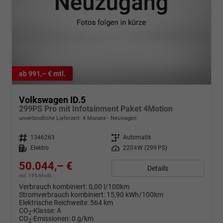
ab 991,– € mtl.
Volkswagen ID.5
299PS Pro mit Infotainment Paket 4Motion
unverbindliche Lieferzeit:
4 Monate
Neuwagen
Fahrzeugnr.
1346263
Getriebe
Automatik
Kraftstoff
Elektro
Leistung
220 kW (299 PS)
50.044,– €
Details
incl. 19% MwSt.
Verbrauch kombiniert:
0,00 l/100km
Stromverbrauch kombiniert:
15,90 kWh/100km
Elektrische Reichweite:
564 km
CO
-Klasse:
A
2
CO
-Emissionen:
0 g/km
2