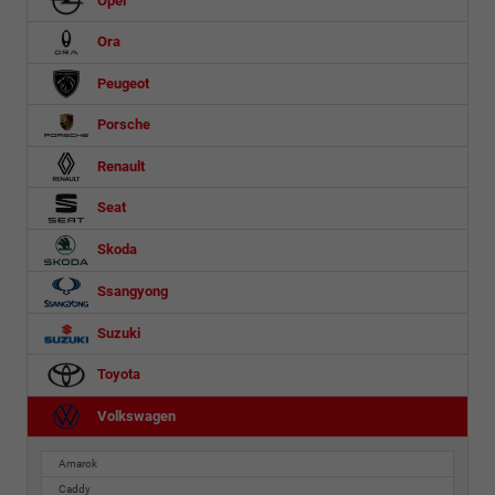
Ora
Peugeot
Porsche
Renault
Seat
Skoda
Ssangyong
Suzuki
Toyota
Volkswagen
Amarok
Caddy