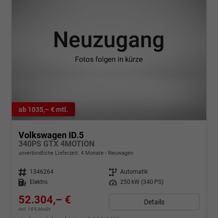
ab 1035,– € mtl.
Volkswagen ID.5
340PS GTX 4MOTION
unverbindliche Lieferzeit:
4 Monate
Neuwagen
Fahrzeugnr.
1346264
Getriebe
Automatik
Kraftstoff
Elektro
Leistung
250 kW (340 PS)
52.304,– €
Details
incl. 19% MwSt.