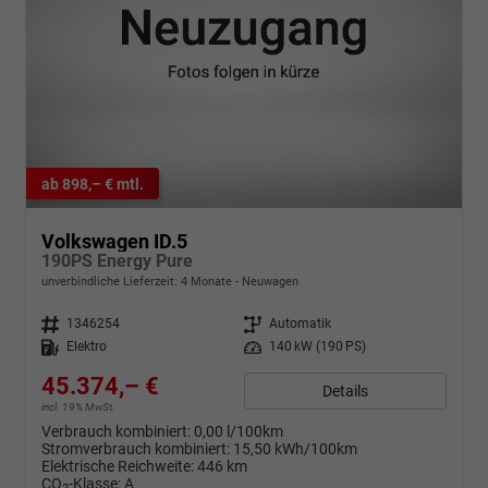
ab 898,– € mtl.
Volkswagen ID.5
190PS Energy Pure
unverbindliche Lieferzeit:
4 Monate
Neuwagen
Fahrzeugnr.
1346254
Getriebe
Automatik
Kraftstoff
Elektro
Leistung
140 kW (190 PS)
45.374,– €
Details
incl. 19% MwSt.
Verbrauch kombiniert:
0,00 l/100km
Stromverbrauch kombiniert:
15,50 kWh/100km
Elektrische Reichweite:
446 km
CO
-Klasse:
A