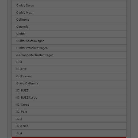
Caddy Cargo
Caddy Maxi
California
Caravelle
Crafter
Crafter Kastenwagen
Crafter Pritschenwagen
e-Transporter Kastenwagen
Golf
Golf GTI
Golf Variant
Grand California
ID. BUZZ
ID. BUZZ Cargo
ID. Cross
ID. Polo
ID.3
ID.3 Neo
ID.4