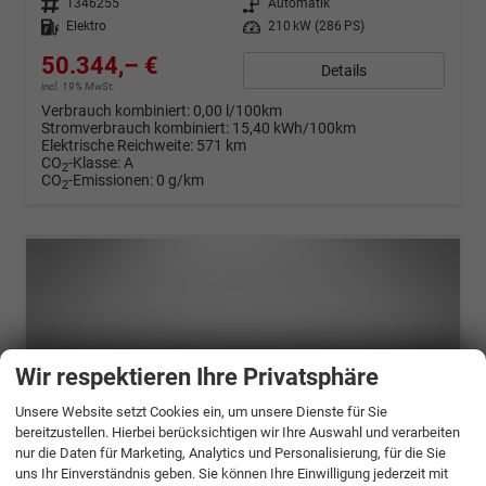
Fahrzeugnr.
1346255
Getriebe
Automatik
Kraftstoff
Elektro
Leistung
210 kW (286 PS)
50.344,– €
Details
incl. 19% MwSt.
Verbrauch kombiniert:
0,00 l/100km
Stromverbrauch kombiniert:
15,40 kWh/100km
Elektrische Reichweite:
571 km
CO
-Klasse:
A
2
CO
-Emissionen:
0 g/km
2
Wir respektieren Ihre Privatsphäre
Unsere Website setzt Cookies ein, um unsere Dienste für Sie
bereitzustellen. Hierbei berücksichtigen wir Ihre Auswahl und verarbeiten
nur die Daten für Marketing, Analytics und Personalisierung, für die Sie
uns Ihr Einverständnis geben. Sie können Ihre Einwilligung jederzeit mit