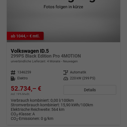
ab 1044,– € mtl.
Volkswagen ID.5
299PS Black Edition Pro 4MOTION
unverbindliche Lieferzeit:
4 Monate
Neuwagen
Fahrzeugnr.
1346259
Getriebe
Automatik
Kraftstoff
Elektro
Leistung
220 kW (299 PS)
52.734,– €
Details
incl. 19% MwSt.
Verbrauch kombiniert:
0,00 l/100km
Stromverbrauch kombiniert:
15,90 kWh/100km
Elektrische Reichweite:
564 km
CO
-Klasse:
A
2
CO
-Emissionen:
0 g/km
2