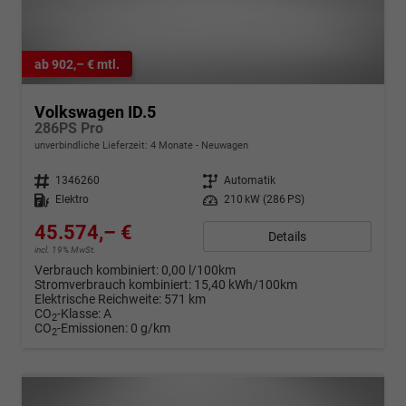
ab 902,– € mtl.
Volkswagen ID.5
286PS Pro
unverbindliche Lieferzeit:
4 Monate
Neuwagen
Fahrzeugnr.
1346260
Getriebe
Automatik
Kraftstoff
Elektro
Leistung
210 kW (286 PS)
45.574,– €
Details
incl. 19% MwSt.
Verbrauch kombiniert:
0,00 l/100km
Stromverbrauch kombiniert:
15,40 kWh/100km
Elektrische Reichweite:
571 km
CO
-Klasse:
A
2
CO
-Emissionen:
0 g/km
2