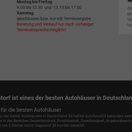
Montag bis Freitag
9.00 bis 12.30 und 13.15 bis 17.00
Ab
Samstag
Be
geschlossen bzw. nur mit Terminvergabe
Ve
Beratung und Verkauf nur nach vorheriger
Ve
Terminabsprache möglich!!
torf ist eines der besten Autohäuser in Deutschla
für die besten Autohäuser
 zu den besten Autohäusern in Deutschland. Es hat bei AutoScout24 besonders viel
in den Bereichen Gesamteindruck, Erreichbarkeit, Zuverlässigkeit, Angebotsbesch
,4 von 5 Sternen durch insgesamt 26 Kunden bewertet.