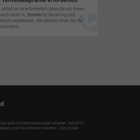
 sofort ist es erforderlich, dass Sie vor Ihrem
such einen 📞
Termin
für Beratung und
rkauf vereinbaren. Wir danken Ihnen für Ihr
rständnis.
nd
e und gute Kundenbewertungen erhalten. Seit 2013
reibung und Kauferlebnis bewerten. Jörg Hudec