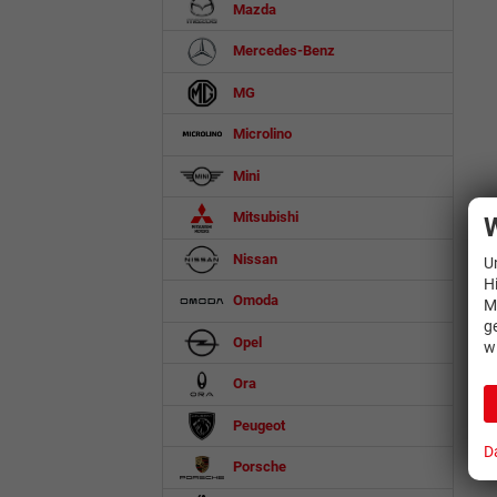
Mazda
Mercedes-Benz
MG
Microlino
Mini
Mitsubishi
W
Nissan
U
H
Omoda
M
g
Opel
w
Ora
Peugeot
D
Porsche