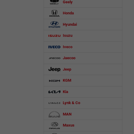
Geely
Honda
Hyundai
Isuzu
Iveco
Jaecoo
Jeep
KGM
Kia
Lynk & Co
MAN
Maxus