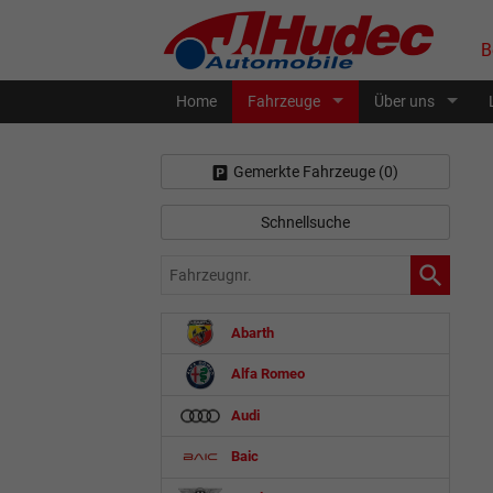
B
Home
Fahrzeuge
Über uns
Gemerkte Fahrzeuge (
0
)
Schnellsuche
Fahrzeugnr.
Abarth
Alfa Romeo
Audi
Baic