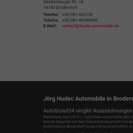
Mecklenburger Str. 16
18184
Broderstorf
Telefon:
+49-381-693730
Telefax:
+49-381-40349686
E-Mail:
verkauf@hudec-automobile.de
Jörg Hudec Automobile in Broders
AutoScout24 vergibt Auszeichnungen 
Broderstorf, April 2018 – Jörg Hudec Automobile zählt
können Besucher auf dem Online-Fahrzeugmarkt Händler 
Automobile in Broderstorf wurde mit durchschnittlich 4