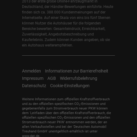
2013 der erste große Online-Fahrzeugmarkt in
Deutschland, der Händler-Bewertungen einführte. Heute
finden sich ca. 388.000 Kundenmeinungen auf der
Internetseite. Auf einer Skala von eins bis fünf Sternen
können Nutzer die Autohäuser für die folgenden
Bereiche bewerten: Gesamteindruck, Erreichbarkeit,
Zuverlässigkeit, Angebotsbeschreibung und
Kauferlebnis. Zudem können Kunden angeben, ob sie
ein Autohaus weiterempfehlen.
Anmelden
Informationen zur Barrierefreiheit
Impressum
AGB
Widerrufsbelehrung
Datenschutz
Cookie-Einstellungen
Weitere Informationen zum offiziellen Kraftstoffverbrauch
und zu den offiziellen spezifischen CO
-Emissionen und
2
gegebenenfalls zum Stromverbrauch neuer PKW können
dem 'Leitfaden über den offiziellen Kraftstoffverbrauch, die
offiziellen spezifischen CO
-Emissionen und den offiziellen
2
Stromverbrauch neuer PKW' entnommen werden, der an
allen Verkaufsstellen und bei der 'Deutschen Automobil
Treuhand GmbH' unentgeltlich erhältlich ist unter
www.dat.de.