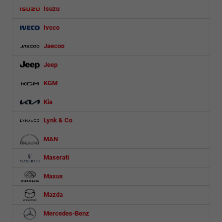
Isuzu
Iveco
Jaecoo
Jeep
KGM
Kia
Lynk & Co
MAN
Maserati
Maxus
Mazda
Mercedes-Benz