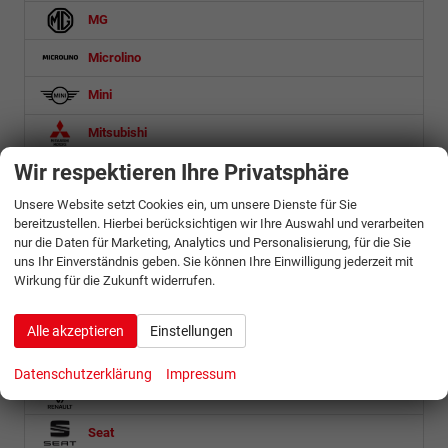
MG
Microlino
Mini
Mitsubishi
Wir respektieren Ihre Privatsphäre
Nissan
Unsere Website setzt Cookies ein, um unsere Dienste für Sie
Omoda
bereitzustellen. Hierbei berücksichtigen wir Ihre Auswahl und verarbeiten
nur die Daten für Marketing, Analytics und Personalisierung, für die Sie
Opel
uns Ihr Einverständnis geben. Sie können Ihre Einwilligung jederzeit mit
Wirkung für die Zukunft widerrufen.
Ora
Peugeot
Alle akzeptieren
Einstellungen
Porsche
Datenschutzerklärung
Impressum
Renault
Seat