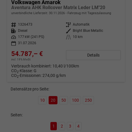
Volkswagen Amarok
Aventura AHK Rollcover Matrix Leder LM"20
unverbindliche Lieferzeit:
30.11.2026
Fahrzeug mit Tageszulassung
Fahrzeugnr.
1326473
Getriebe
Automatik
Kraftstoff
Diesel
Außenfarbe
Bright Blue Metallic
Leistung
177 kW (241 PS)
Kilometerstand
10 km
31.07.2026
54.787,– €
Details
incl. 19% MwSt.
Verbrauch kombiniert:
10,40 l/100km
CO
-Klasse:
G
2
CO
-Emissionen:
274,00 g/km
2
Datensätze pro Seite:
10
20
50
100
250
Seiten:
1
2
3
4