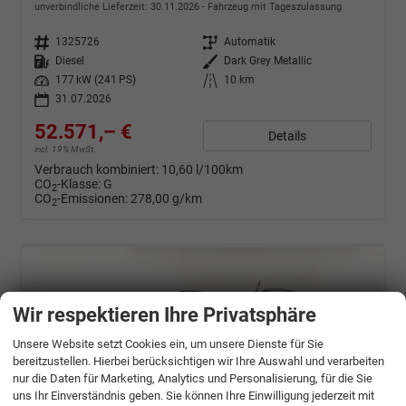
unverbindliche Lieferzeit:
30.11.2026
Fahrzeug mit Tageszulassung
Fahrzeugnr.
1325726
Getriebe
Automatik
Kraftstoff
Diesel
Außenfarbe
Dark Grey Metallic
Leistung
177 kW (241 PS)
Kilometerstand
10 km
31.07.2026
52.571,– €
Details
incl. 19% MwSt.
Verbrauch kombiniert:
10,60 l/100km
CO
-Klasse:
G
2
CO
-Emissionen:
278,00 g/km
2
Wir respektieren Ihre Privatsphäre
Unsere Website setzt Cookies ein, um unsere Dienste für Sie
bereitzustellen. Hierbei berücksichtigen wir Ihre Auswahl und verarbeiten
nur die Daten für Marketing, Analytics und Personalisierung, für die Sie
uns Ihr Einverständnis geben. Sie können Ihre Einwilligung jederzeit mit