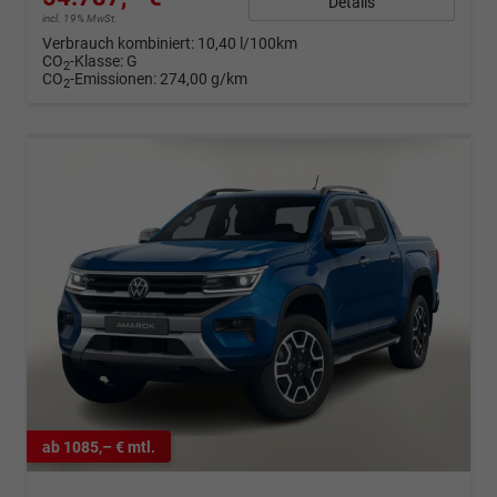
Details
incl. 19% MwSt.
Verbrauch kombiniert:
10,40 l/100km
CO
-Klasse:
G
2
CO
-Emissionen:
274,00 g/km
2
ab 1085,– € mtl.