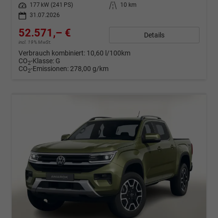
Leistung
177 kW (241 PS)
Kilometerstand
10 km
31.07.2026
52.571,– €
Details
incl. 19% MwSt.
Verbrauch kombiniert:
10,60 l/100km
CO
-Klasse:
G
2
CO
-Emissionen:
278,00 g/km
2