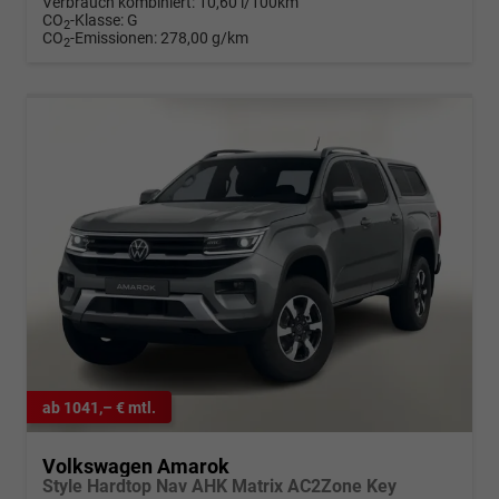
Verbrauch kombiniert:
10,60 l/100km
CO
-Klasse:
G
2
CO
-Emissionen:
278,00 g/km
2
ab 1041,– € mtl.
Volkswagen Amarok
Style Hardtop Nav AHK Matrix AC2Zone Key