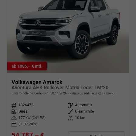
ab 1085,– € mtl.
Volkswagen Amarok
Aventura AHK Rollcover Matrix Leder LM"20
unverbindliche Lieferzeit:
30.11.2026
Fahrzeug mit Tageszulassung
Fahrzeugnr.
1326472
Getriebe
Automatik
Kraftstoff
Diesel
Außenfarbe
Clear White
Leistung
177 kW (241 PS)
Kilometerstand
10 km
31.07.2026
54.787,– €