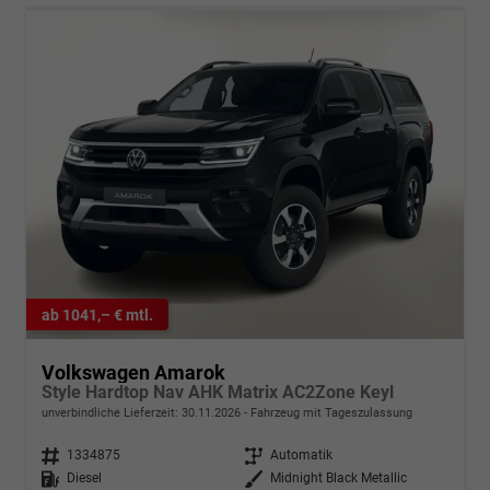
ab 1041,– € mtl.
Volkswagen Amarok
Style Hardtop Nav AHK Matrix AC2Zone Keyl
unverbindliche Lieferzeit:
30.11.2026
Fahrzeug mit Tageszulassung
Fahrzeugnr.
1334875
Getriebe
Automatik
Kraftstoff
Diesel
Außenfarbe
Midnight Black Metallic