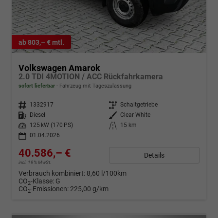
ab 803,– € mtl.
Volkswagen Amarok
2.0 TDI 4MOTION / ACC Rückfahrkamera
sofort lieferbar
Fahrzeug mit Tageszulassung
Fahrzeugnr.
1332917
Getriebe
Schaltgetriebe
Kraftstoff
Diesel
Außenfarbe
Clear White
Leistung
125 kW (170 PS)
Kilometerstand
15 km
01.04.2026
40.586,– €
Details
incl. 19% MwSt.
Verbrauch kombiniert:
8,60 l/100km
CO
-Klasse:
G
2
CO
-Emissionen:
225,00 g/km
2