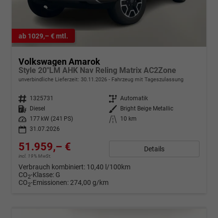
ab 1029,– € mtl.
Volkswagen Amarok
Style 20"LM AHK Nav Reling Matrix AC2Zone
unverbindliche Lieferzeit:
30.11.2026
Fahrzeug mit Tageszulassung
Fahrzeugnr.
1325731
Getriebe
Automatik
Kraftstoff
Diesel
Außenfarbe
Bright Beige Metallic
Leistung
177 kW (241 PS)
Kilometerstand
10 km
31.07.2026
51.959,– €
Details
incl. 19% MwSt.
Verbrauch kombiniert:
10,40 l/100km
CO
-Klasse:
G
2
CO
-Emissionen:
274,00 g/km
2