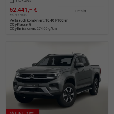
31.07.2026
52.441,– €
Details
incl. 19% MwSt.
Verbrauch kombiniert:
10,40 l/100km
CO
-Klasse:
G
2
CO
-Emissionen:
274,00 g/km
2
ab 1040,– € mtl.