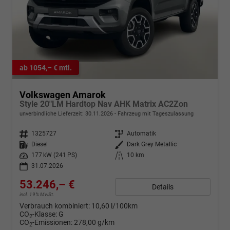
ab 1054,– € mtl.
Volkswagen Amarok
Style 20"LM Hardtop Nav AHK Matrix AC2Zon
unverbindliche Lieferzeit:
30.11.2026
Fahrzeug mit Tageszulassung
Fahrzeugnr.
1325727
Getriebe
Automatik
Kraftstoff
Diesel
Außenfarbe
Dark Grey Metallic
Leistung
177 kW (241 PS)
Kilometerstand
10 km
31.07.2026
53.246,– €
Details
incl. 19% MwSt.
Verbrauch kombiniert:
10,60 l/100km
CO
-Klasse:
G
2
CO
-Emissionen:
278,00 g/km
2