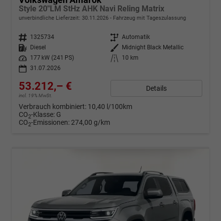
Style 20"LM StHz AHK Navi Reling Matrix
unverbindliche Lieferzeit:
30.11.2026
Fahrzeug mit Tageszulassung
Fahrzeugnr.
1325734
Getriebe
Automatik
Kraftstoff
Diesel
Außenfarbe
Midnight Black Metallic
Leistung
177 kW (241 PS)
Kilometerstand
10 km
31.07.2026
53.212,– €
Details
incl. 19% MwSt.
Verbrauch kombiniert:
10,40 l/100km
CO
-Klasse:
G
2
CO
-Emissionen:
274,00 g/km
2