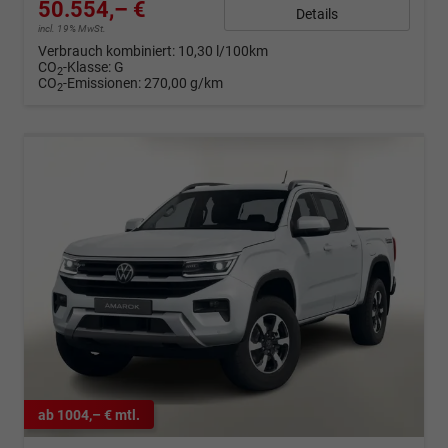
50.554,– €
Details
incl. 19% MwSt.
Verbrauch kombiniert:
10,30 l/100km
CO
-Klasse:
G
2
CO
-Emissionen:
270,00 g/km
2
ab 1004,– € mtl.