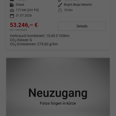
Kraftstoff
Diesel
Außenfarbe
Bright Beige Metallic
Leistung
177 kW (241 PS)
Kilometerstand
10 km
31.07.2026
53.246,– €
Details
incl. 19% MwSt.
Verbrauch kombiniert:
10,60 l/100km
CO
-Klasse:
G
2
CO
-Emissionen:
279,00 g/km
2