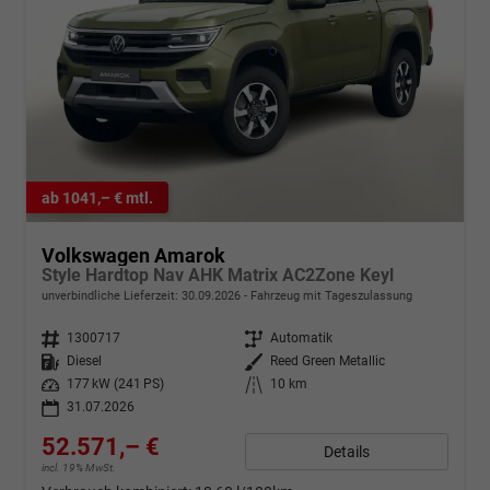
ab 1041,– € mtl.
Volkswagen Amarok
Style Hardtop Nav AHK Matrix AC2Zone Keyl
unverbindliche Lieferzeit:
30.09.2026
Fahrzeug mit Tageszulassung
Fahrzeugnr.
1300717
Getriebe
Automatik
Kraftstoff
Diesel
Außenfarbe
Reed Green Metallic
Leistung
177 kW (241 PS)
Kilometerstand
10 km
31.07.2026
52.571,– €
Details
incl. 19% MwSt.