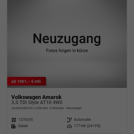
ab 1001,– € mtl.
Volkswagen Amarok
3.0 TDI Style AT10 4WD
unverbindliche Lieferzeit:
6 Monate
Neuwagen
Fahrzeugnr.
1276335
Getriebe
Automatik
Kraftstoff
Diesel
Leistung
177 kW (241 PS)