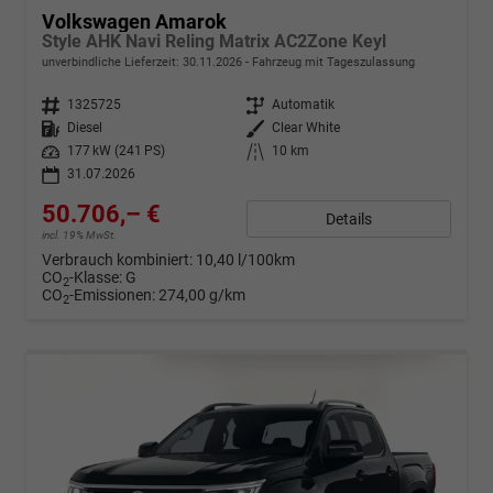
Volkswagen Amarok
Style AHK Navi Reling Matrix AC2Zone Keyl
unverbindliche Lieferzeit:
30.11.2026
Fahrzeug mit Tageszulassung
Fahrzeugnr.
1325725
Getriebe
Automatik
Kraftstoff
Diesel
Außenfarbe
Clear White
Leistung
177 kW (241 PS)
Kilometerstand
10 km
31.07.2026
50.706,– €
Details
incl. 19% MwSt.
Verbrauch kombiniert:
10,40 l/100km
CO
-Klasse:
G
2
CO
-Emissionen:
274,00 g/km
2