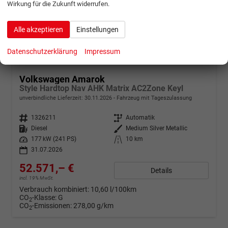
Wirkung für die Zukunft widerrufen.
Alle akzeptieren
Einstellungen
Datenschutzerklärung
Impressum
ab 1041,– € mtl.
Volkswagen Amarok
Style Hardtop Nav AHK Matrix AC2Zone Keyl
unverbindliche Lieferzeit:
30.11.2026
Fahrzeug mit Tageszulassung
Fahrzeugnr.
1326211
Getriebe
Automatik
Kraftstoff
Diesel
Außenfarbe
Medium Silver Metallic
Leistung
177 kW (241 PS)
Kilometerstand
10 km
31.07.2026
52.571,– €
Details
incl. 19% MwSt.
Verbrauch kombiniert:
10,60 l/100km
CO
-Klasse:
G
2
CO
-Emissionen:
278,00 g/km
2