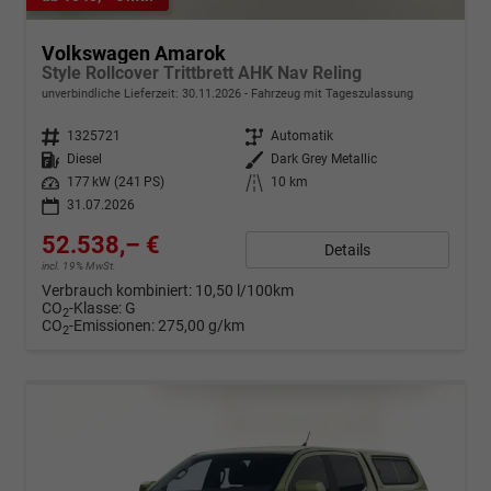
Volkswagen Amarok
Style Rollcover Trittbrett AHK Nav Reling
unverbindliche Lieferzeit:
30.11.2026
Fahrzeug mit Tageszulassung
Fahrzeugnr.
1325721
Getriebe
Automatik
Kraftstoff
Diesel
Außenfarbe
Dark Grey Metallic
Leistung
177 kW (241 PS)
Kilometerstand
10 km
31.07.2026
52.538,– €
Details
incl. 19% MwSt.
Verbrauch kombiniert:
10,50 l/100km
CO
-Klasse:
G
2
CO
-Emissionen:
275,00 g/km
2