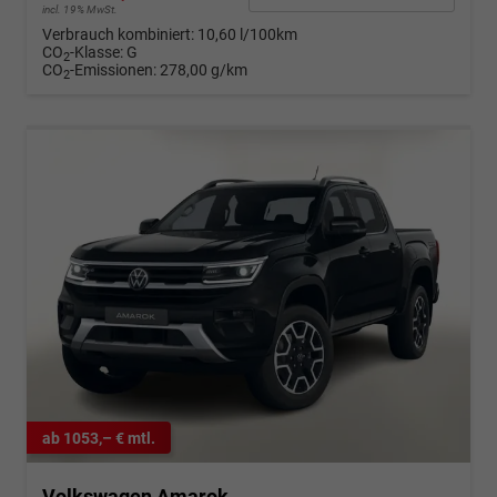
incl. 19% MwSt.
Verbrauch kombiniert:
10,60 l/100km
CO
-Klasse:
G
2
CO
-Emissionen:
278,00 g/km
2
ab 1053,– € mtl.
Volkswagen Amarok