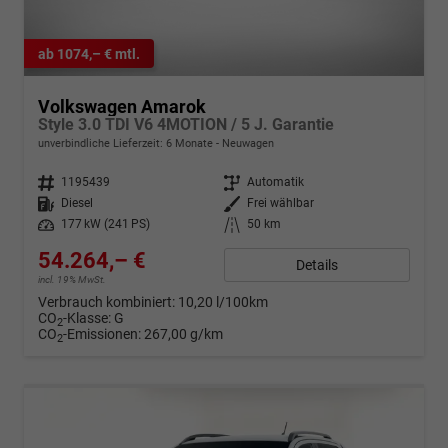
ab 1074,– € mtl.
Volkswagen Amarok
Style 3.0 TDI V6 4MOTION / 5 J. Garantie
unverbindliche Lieferzeit:
6 Monate
Neuwagen
Fahrzeugnr.
1195439
Getriebe
Automatik
Kraftstoff
Diesel
Außenfarbe
Frei wählbar
Leistung
177 kW (241 PS)
Kilometerstand
50 km
54.264,– €
Details
incl. 19% MwSt.
Verbrauch kombiniert:
10,20 l/100km
CO
-Klasse:
G
2
CO
-Emissionen:
267,00 g/km
2