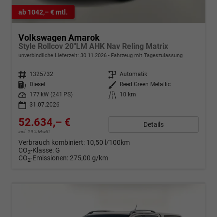
ab 1042,– € mtl.
Volkswagen Amarok
Style Rollcov 20"LM AHK Nav Reling Matrix
unverbindliche Lieferzeit:
30.11.2026
Fahrzeug mit Tageszulassung
Fahrzeugnr.
1325732
Getriebe
Automatik
Kraftstoff
Diesel
Außenfarbe
Reed Green Metallic
Leistung
177 kW (241 PS)
Kilometerstand
10 km
31.07.2026
52.634,– €
Details
incl. 19% MwSt.
Verbrauch kombiniert:
10,50 l/100km
CO
-Klasse:
G
2
CO
-Emissionen:
275,00 g/km
2