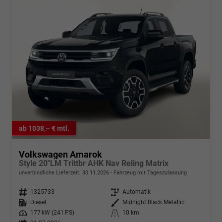
ab 1038,– € mtl.
Volkswagen Amarok
Style 20"LM Trittbr AHK Nav Reling Matrix
unverbindliche Lieferzeit:
30.11.2026
Fahrzeug mit Tageszulassung
Fahrzeugnr.
1325733
Getriebe
Automatik
Kraftstoff
Diesel
Außenfarbe
Midnight Black Metallic
Leistung
177 kW (241 PS)
Kilometerstand
10 km