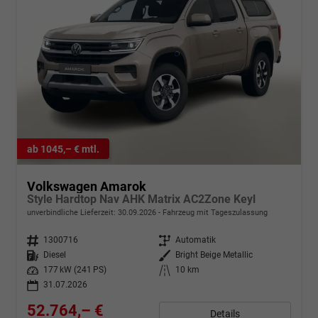
ab 1045,– € mtl.
Volkswagen Amarok
Style Hardtop Nav AHK Matrix AC2Zone Keyl
unverbindliche Lieferzeit:
30.09.2026
Fahrzeug mit Tageszulassung
Fahrzeugnr.
1300716
Getriebe
Automatik
Kraftstoff
Diesel
Außenfarbe
Bright Beige Metallic
Leistung
177 kW (241 PS)
Kilometerstand
10 km
31.07.2026
52.764,– €
Details