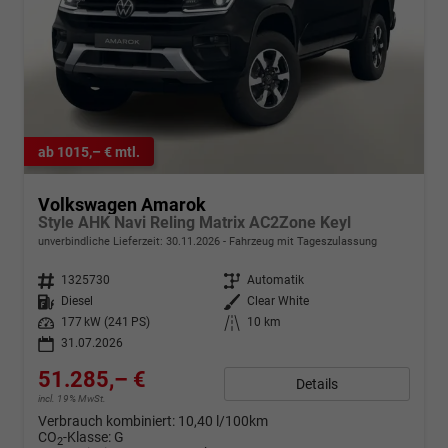
ab 1015,– € mtl.
Volkswagen Amarok
Style AHK Navi Reling Matrix AC2Zone Keyl
unverbindliche Lieferzeit:
30.11.2026
Fahrzeug mit Tageszulassung
Fahrzeugnr.
1325730
Getriebe
Automatik
Kraftstoff
Diesel
Außenfarbe
Clear White
Leistung
177 kW (241 PS)
Kilometerstand
10 km
31.07.2026
51.285,– €
Details
incl. 19% MwSt.
Verbrauch kombiniert:
10,40 l/100km
CO
-Klasse:
G
2