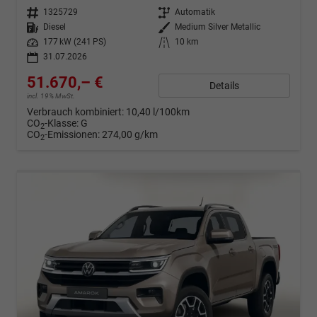
Fahrzeugnr.
1325729
Getriebe
Automatik
Kraftstoff
Diesel
Außenfarbe
Medium Silver Metallic
Leistung
177 kW (241 PS)
Kilometerstand
10 km
31.07.2026
51.670,– €
Details
incl. 19% MwSt.
Verbrauch kombiniert:
10,40 l/100km
CO
-Klasse:
G
2
CO
-Emissionen:
274,00 g/km
2