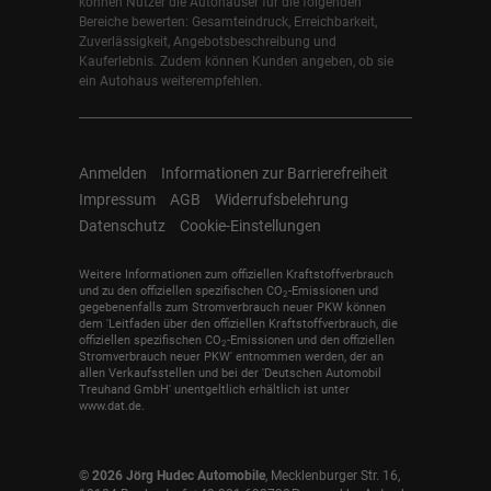
können Nutzer die Autohäuser für die folgenden
Bereiche bewerten: Gesamteindruck, Erreichbarkeit,
Zuverlässigkeit, Angebotsbeschreibung und
Kauferlebnis. Zudem können Kunden angeben, ob sie
ein Autohaus weiterempfehlen.
Anmelden
Informationen zur Barrierefreiheit
Impressum
AGB
Widerrufsbelehrung
Datenschutz
Cookie-Einstellungen
Weitere Informationen zum offiziellen Kraftstoffverbrauch
und zu den offiziellen spezifischen CO
-Emissionen und
2
gegebenenfalls zum Stromverbrauch neuer PKW können
dem 'Leitfaden über den offiziellen Kraftstoffverbrauch, die
offiziellen spezifischen CO
-Emissionen und den offiziellen
2
Stromverbrauch neuer PKW' entnommen werden, der an
allen Verkaufsstellen und bei der 'Deutschen Automobil
Treuhand GmbH' unentgeltlich erhältlich ist unter
www.dat.de.
© 2026
Jörg Hudec Automobile
,
Mecklenburger Str. 16
,