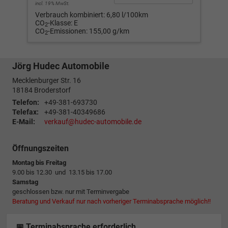
incl. 19% MwSt.
incl
Verbrauch kombiniert:
6,80 l/100km
Ver
CO
-Klasse:
E
CO
2
CO
-Emissionen:
155,00 g/km
CO
2
Jörg Hudec Automobile
Mecklenburger Str. 16
18184
Broderstorf
Telefon:
+49-381-693730
Telefax:
+49-381-40349686
E-Mail:
verkauf@hudec-automobile.de
Öffnungszeiten
Montag bis Freitag
9.00 bis 12.30 und 13.15 bis 17.00
Samstag
geschlossen bzw. nur mit Terminvergabe
Beratung und Verkauf nur nach vorheriger Terminabsprache möglich!!
📅 Terminabsprache erforderlich