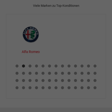
Viele Marken zu Top-Konditionen
Alfa Romeo
Alle
Fahrzeuge
von
Alfa
Romeo
anzeigen