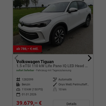
ab 786,– € mtl.
ab 
Volkswagen Tiguan
Vo
1.5 eTSI 110 kW Life Pano IQ LED Head GV5 AHK 360
sofort lieferbar
Fahrzeug mit Tageszulassung
sofo
Fahrzeugnr.
1282099
Getriebe
Automatik
Fahrzeugnr.
Kraftstoff
Benzin
Außenfarbe
Onyx Weiß Perlmutteffekt
Kraftstoff
Leistung
110 kW (150 PS)
Kilometerstand
10 km
Leistung
01.01.2026
39.679,– €
28
Details