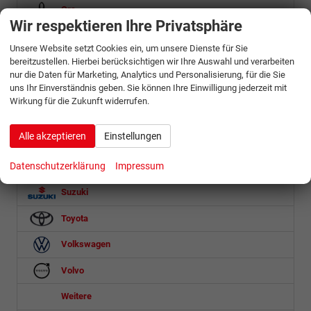
Ora
Wir respektieren Ihre Privatsphäre
Peugeot
Unsere Website setzt Cookies ein, um unsere Dienste für Sie
Porsche
bereitzustellen. Hierbei berücksichtigen wir Ihre Auswahl und verarbeiten
nur die Daten für Marketing, Analytics und Personalisierung, für die Sie
Renault
uns Ihr Einverständnis geben. Sie können Ihre Einwilligung jederzeit mit
Wirkung für die Zukunft widerrufen.
Seat
Alle akzeptieren
Einstellungen
Skoda
Datenschutzerklärung
Impressum
Ssangyong
Suzuki
Toyota
Volkswagen
Volvo
Weitere