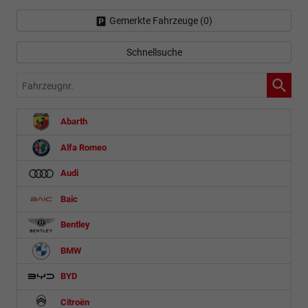
Gemerkte Fahrzeuge (
0
)
Schnellsuche
Fahrzeugnr.
Abarth
Alfa Romeo
Audi
Baic
Bentley
BMW
BYD
Citroën