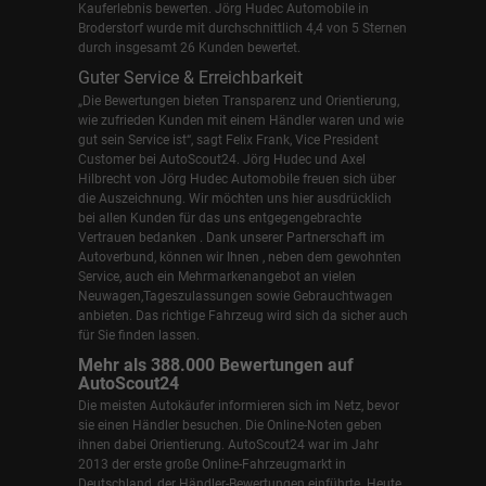
Kauferlebnis bewerten. Jörg Hudec Automobile in
Broderstorf wurde mit durchschnittlich 4,4 von 5 Sternen
durch insgesamt 26 Kunden bewertet.
Guter Service & Erreichbarkeit
„Die Bewertungen bieten Transparenz und Orientierung,
wie zufrieden Kunden mit einem Händler waren und wie
gut sein Service ist“, sagt Felix Frank, Vice President
Customer bei AutoScout24.
Jörg Hudec und Axel
Hilbrecht
von Jörg Hudec Automobile freuen sich über
die Auszeichnung. Wir möchten uns hier ausdrücklich
bei allen Kunden für das uns entgegengebrachte
Vertrauen bedanken . Dank unserer Partnerschaft im
Autoverbund, können wir Ihnen , neben dem gewohnten
Service, auch ein Mehrmarkenangebot an vielen
Neuwagen,Tageszulassungen sowie Gebrauchtwagen
anbieten. Das richtige Fahrzeug wird sich da sicher auch
für Sie finden lassen.
Mehr als 388.000 Bewertungen auf
AutoScout24
Die meisten Autokäufer informieren sich im Netz, bevor
sie einen Händler besuchen. Die Online-Noten geben
ihnen dabei Orientierung. AutoScout24 war im Jahr
2013 der erste große Online-Fahrzeugmarkt in
Deutschland, der Händler-Bewertungen einführte. Heute