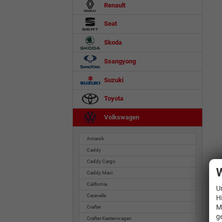
Renault
Seat
Skoda
Ssangyong
Suzuki
Toyota
Volkswagen
Amarok
Caddy
Caddy Cargo
W
Caddy Maxi
California
U
Caravelle
H
M
Crafter
g
Crafter Kastenwagen