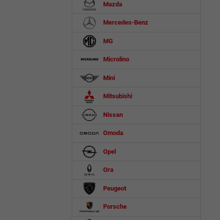
Mazda
Mercedes-Benz
MG
Microlino
Mini
Mitsubishi
Nissan
Omoda
Opel
Ora
Peugeot
Porsche