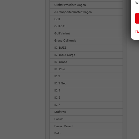
w
Crafter Pritschenwagen
e-Transporter Kastenwagen
Golf
Golf GTI
D
Golf Variant
Grand California
ID. BUZZ
ID. BUZZ Cargo
ID. Cross
ID. Polo
ID.3
ID.3 Neo
ID.4
ID.5
ID.7
Multivan
Passat
Passat Variant
Polo