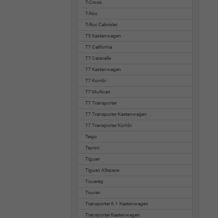
T-Cross
T-Roc
T-Roc Cabriolet
T5 Kastenwagen
T7 California
T7 Caravelle
T7 Kastenwagen
T7 Kombi
T7 Multivan
T7 Transporter
T7 Transporter Kastenwagen
T7 Transporter Kombi
Taigo
Tayron
Tiguan
Tiguan Allspace
Touareg
Touran
Transporter 6.1 Kastenwagen
Transporter Kastenwagen