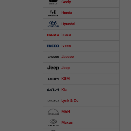
Geely
Honda
Hyundai
Isuzu
Iveco
Jaecoo
Jeep
KGM
Kia
Lynk & Co
MAN
Maxus