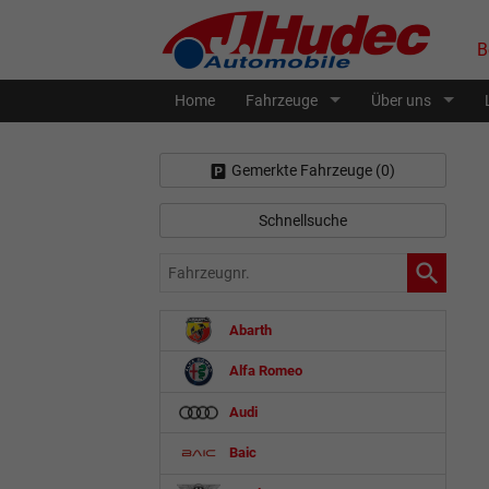
B
Home
Fahrzeuge
Über uns
Gemerkte Fahrzeuge (
0
)
Schnellsuche
Fahrzeugnr.
Abarth
Alfa Romeo
Audi
Baic