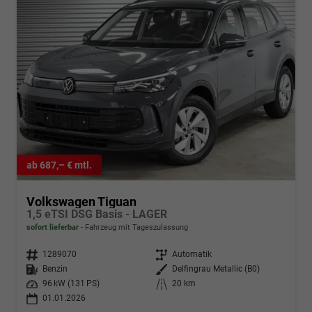
ab 687,– € mtl.
Volkswagen Tiguan
1,5 eTSI DSG Basis - LAGER
sofort lieferbar
Fahrzeug mit Tageszulassung
Fahrzeugnr.
1289070
Getriebe
Automatik
Kraftstoff
Benzin
Außenfarbe
Delfingrau Metallic (B0)
Leistung
96 kW (131 PS)
Kilometerstand
20 km
01.01.2026