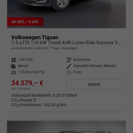
ab 685,– € mtl.
Volkswagen Tiguan
1.5 eTSI 110 kW Trend AHK Lane+Side Kamera VZE
unverbindliche Lieferzeit:
7 Tage
Neuwagen
Fahrzeugnr.
1347533
Getriebe
Automatik
Kraftstoff
Benzin
Außenfarbe
Grenaldill Schwarz Metallic
Leistung
110 kW (150 PS)
Kilometerstand
9 km
34.579,– €
Details
incl. 19% MwSt.
Verbrauch kombiniert:
6,20 l/100km
CO
-Klasse:
E
2
CO
-Emissionen:
142,00 g/km
2