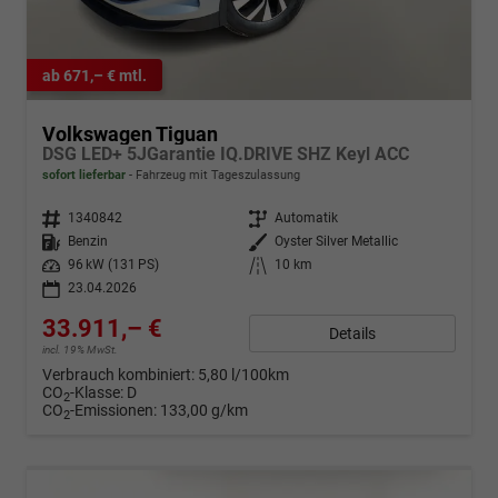
ab 671,– € mtl.
Volkswagen Tiguan
DSG LED+ 5JGarantie IQ.DRIVE SHZ Keyl ACC
sofort lieferbar
Fahrzeug mit Tageszulassung
Fahrzeugnr.
1340842
Getriebe
Automatik
Kraftstoff
Benzin
Außenfarbe
Oyster Silver Metallic
Leistung
96 kW (131 PS)
Kilometerstand
10 km
23.04.2026
33.911,– €
Details
incl. 19% MwSt.
Verbrauch kombiniert:
5,80 l/100km
CO
-Klasse:
D
2
CO
-Emissionen:
133,00 g/km
2