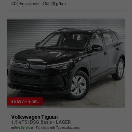
2
CO
-Emissionen:
155,00 g/km
2
ab 687,– € mtl.
Volkswagen Tiguan
1,5 eTSI DSG Basis - LAGER
sofort lieferbar
Fahrzeug mit Tageszulassung