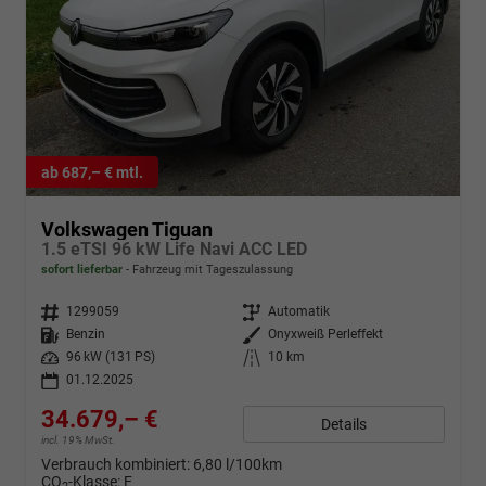
ab 687,– € mtl.
Volkswagen Tiguan
1.5 eTSI 96 kW Life Navi ACC LED
sofort lieferbar
Fahrzeug mit Tageszulassung
Fahrzeugnr.
1299059
Getriebe
Automatik
Kraftstoff
Benzin
Außenfarbe
Onyxweiß Perleffekt
Leistung
96 kW (131 PS)
Kilometerstand
10 km
01.12.2025
34.679,– €
Details
incl. 19% MwSt.
Verbrauch kombiniert:
6,80 l/100km
CO
-Klasse:
E