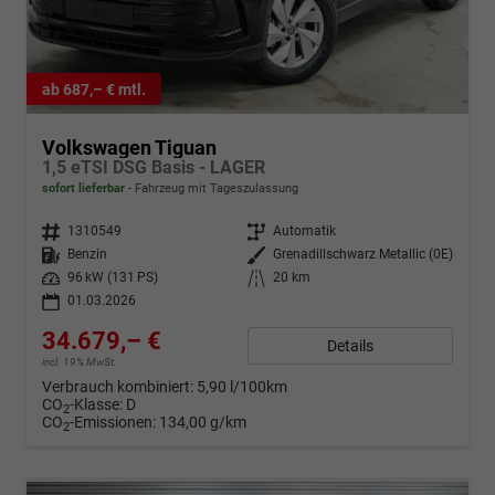
ab 687,– € mtl.
Volkswagen Tiguan
1,5 eTSI DSG Basis - LAGER
sofort lieferbar
Fahrzeug mit Tageszulassung
Fahrzeugnr.
1310549
Getriebe
Automatik
Kraftstoff
Benzin
Außenfarbe
Grenadillschwarz Metallic (0E)
Leistung
96 kW (131 PS)
Kilometerstand
20 km
01.03.2026
34.679,– €
Details
incl. 19% MwSt.
Verbrauch kombiniert:
5,90 l/100km
CO
-Klasse:
D
2
CO
-Emissionen:
134,00 g/km
2