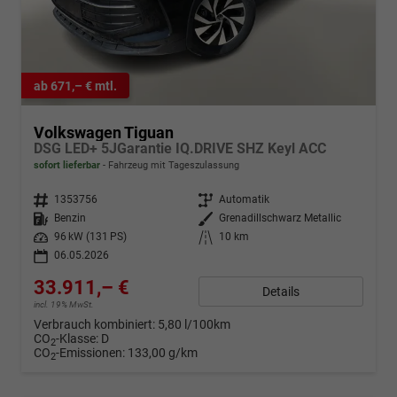
ab 671,– € mtl.
Volkswagen Tiguan
DSG LED+ 5JGarantie IQ.DRIVE SHZ Keyl ACC
sofort lieferbar
Fahrzeug mit Tageszulassung
Fahrzeugnr.
1353756
Getriebe
Automatik
Kraftstoff
Benzin
Außenfarbe
Grenadillschwarz Metallic
Leistung
96 kW (131 PS)
Kilometerstand
10 km
06.05.2026
33.911,– €
Details
incl. 19% MwSt.
Verbrauch kombiniert:
5,80 l/100km
CO
-Klasse:
D
2
CO
-Emissionen:
133,00 g/km
2