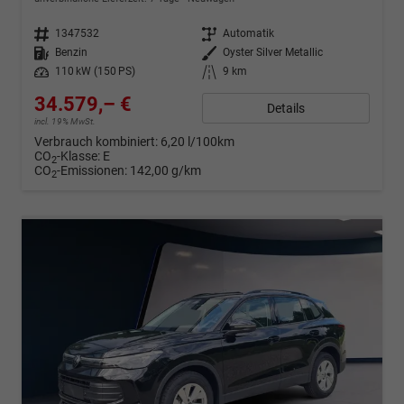
Fahrzeugnr.
1347532
Getriebe
Automatik
Kraftstoff
Benzin
Außenfarbe
Oyster Silver Metallic
Leistung
110 kW (150 PS)
Kilometerstand
9 km
34.579,– €
Details
incl. 19% MwSt.
Verbrauch kombiniert:
6,20 l/100km
CO
-Klasse:
E
2
CO
-Emissionen:
142,00 g/km
2