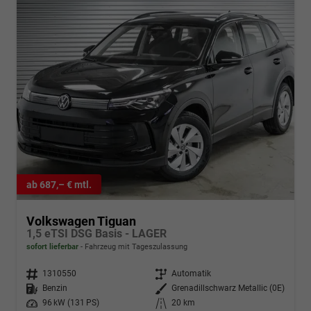
ab 687,– € mtl.
Volkswagen Tiguan
1,5 eTSI DSG Basis - LAGER
sofort lieferbar
Fahrzeug mit Tageszulassung
Fahrzeugnr.
1310550
Getriebe
Automatik
Kraftstoff
Benzin
Außenfarbe
Grenadillschwarz Metallic (0E)
Leistung
96 kW (131 PS)
Kilometerstand
20 km