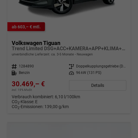
ab 603,– € mtl.
Volkswagen Tiguan
Trend Limited DSG+ACC+KAMERA+APP+KLIMA+LED+17" LM
unverbindliche Lieferzeit: ca. 3-5 Monate
Neuwagen
Fahrzeugnr.
1284890
Getriebe
Doppelkupplungsgetriebe (DSG)
Kraftstoff
Benzin
Leistung
96 kW (131 PS)
30.469,– €
Details
incl. 19% MwSt.
Verbrauch kombiniert:
6,10 l/100km
CO
-Klasse:
E
2
CO
-Emissionen:
139,00 g/km
2