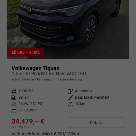
ab 683,– € mtl.
Volkswagen Tiguan
1.5 eTSI 96 kW Life Navi ACC LED
sofort lieferbar
Fahrzeug mit Tageszulassung
Fahrzeugnr.
1305253
Getriebe
Automatik
Kraftstoff
Benzin
Außenfarbe
Deep Black Perleffekt
Leistung
96 kW (131 PS)
Kilometerstand
10 km
01.12.2025
34.479,– €
Details
incl. 19% MwSt.
Verbrauch kombiniert:
6,80 l/100km