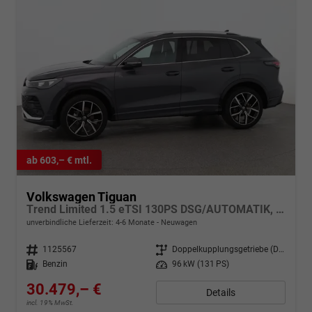
ab 603,– € mtl.
Volkswagen Tiguan
Trend Limited 1.5 eTSI 130PS DSG/AUTOMATIK, 17" Alu, ACC-Tempomat, LED-Scheinwerfer, Parksensoren vo/hi, Rückfahrkamera, Digital Cockpit Pro, Radio Ready2Discover 12,9" + App-Connect, Climatronic, M-Lederlenkrad, Dachreling
unverbindliche Lieferzeit: 4-6 Monate
Neuwagen
Fahrzeugnr.
1125567
Getriebe
Doppelkupplungsgetriebe (DSG)
Kraftstoff
Benzin
Leistung
96 kW (131 PS)
30.479,– €
Details
incl. 19% MwSt.