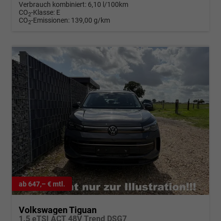
Verbrauch kombiniert:
6,10 l/100km
CO
-Klasse:
E
2
CO
-Emissionen:
139,00 g/km
2
ab 647,– € mtl.
Volkswagen Tiguan
1.5 eTSI ACT 48V Trend DSG7