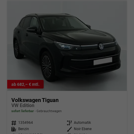
ab 682,– € mtl.
Volkswagen Tiguan
VW Edition
sofort lieferbar
Gebrauchtwagen
Fahrzeugnr.
1354964
Getriebe
Automatik
Kraftstoff
Benzin
Außenfarbe
Noir Ebene