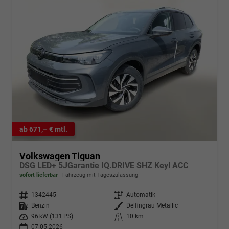
ab 671,– € mtl.
Volkswagen Tiguan
DSG LED+ 5JGarantie IQ.DRIVE SHZ Keyl ACC
sofort lieferbar
Fahrzeug mit Tageszulassung
Fahrzeugnr.
1342445
Getriebe
Automatik
Kraftstoff
Benzin
Außenfarbe
Delfingrau Metallic
Leistung
96 kW (131 PS)
Kilometerstand
10 km
07.05.2026