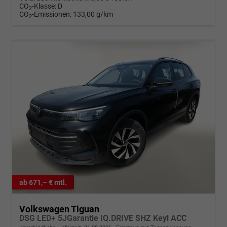
CO
-Klasse:
D
2
CO
-Emissionen:
133,00 g/km
2
ab 671,– € mtl.
Volkswagen Tiguan
DSG LED+ 5JGarantie IQ.DRIVE SHZ Keyl ACC