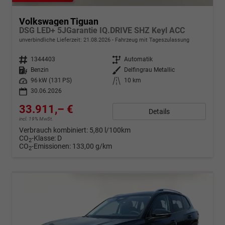
Volkswagen Tiguan
DSG LED+ 5JGarantie IQ.DRIVE SHZ Keyl ACC
unverbindliche Lieferzeit:
21.08.2026
Fahrzeug mit Tageszulassung
Fahrzeugnr.
1344403
Getriebe
Automatik
Kraftstoff
Benzin
Außenfarbe
Delfingrau Metallic
Leistung
96 kW (131 PS)
Kilometerstand
10 km
30.06.2026
33.911,– €
Details
incl. 19% MwSt.
Verbrauch kombiniert:
5,80 l/100km
CO
-Klasse:
D
2
CO
-Emissionen:
133,00 g/km
2