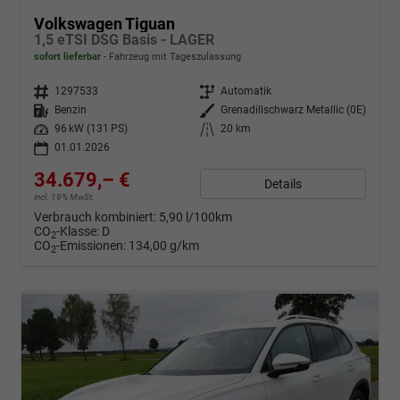
Volkswagen Tiguan
1,5 eTSI DSG Basis - LAGER
sofort lieferbar
Fahrzeug mit Tageszulassung
Fahrzeugnr.
1297533
Getriebe
Automatik
Kraftstoff
Benzin
Außenfarbe
Grenadillschwarz Metallic (0E)
Leistung
96 kW (131 PS)
Kilometerstand
20 km
01.01.2026
34.679,– €
Details
incl. 19% MwSt.
Verbrauch kombiniert:
5,90 l/100km
CO
-Klasse:
D
2
CO
-Emissionen:
134,00 g/km
2