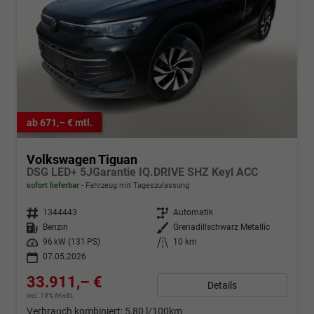
ab 671,– € mtl.
Volkswagen Tiguan
DSG LED+ 5JGarantie IQ.DRIVE SHZ Keyl ACC
sofort lieferbar
Fahrzeug mit Tageszulassung
Fahrzeugnr.
1344443
Getriebe
Automatik
Kraftstoff
Benzin
Außenfarbe
Grenadillschwarz Metallic
Leistung
96 kW (131 PS)
Kilometerstand
10 km
07.05.2026
33.911,– €
Details
incl. 19% MwSt.
Verbrauch kombiniert:
5,80 l/100km