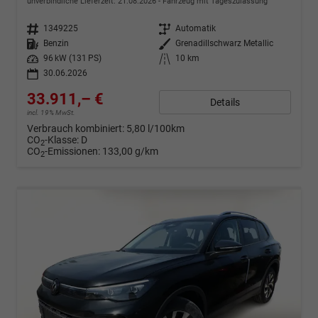
unverbindliche Lieferzeit:
21.08.2026
Fahrzeug mit Tageszulassung
Fahrzeugnr.
1349225
Getriebe
Automatik
Kraftstoff
Benzin
Außenfarbe
Grenadillschwarz Metallic
Leistung
96 kW (131 PS)
Kilometerstand
10 km
30.06.2026
33.911,– €
Details
incl. 19% MwSt.
Verbrauch kombiniert:
5,80 l/100km
CO
-Klasse:
D
2
CO
-Emissionen:
133,00 g/km
2