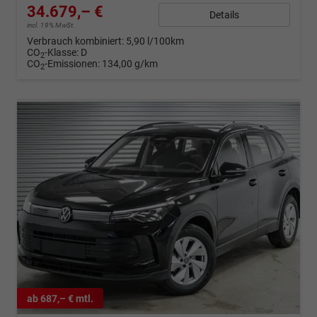
34.679,– €
Details
incl. 19% MwSt.
Verbrauch kombiniert:
5,90 l/100km
CO
-Klasse:
D
2
CO
-Emissionen:
134,00 g/km
2
ab 687,– € mtl.