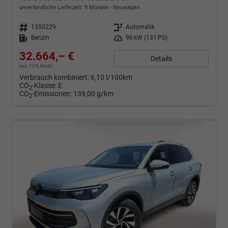
unverbindliche Lieferzeit:
9 Monate
Neuwagen
Fahrzeugnr.
1350229
Getriebe
Automatik
Kraftstoff
Benzin
Leistung
96 kW (131 PS)
32.664,– €
Details
incl. 19% MwSt.
Verbrauch kombiniert:
6,10 l/100km
CO
-Klasse:
E
2
CO
-Emissionen:
139,00 g/km
2