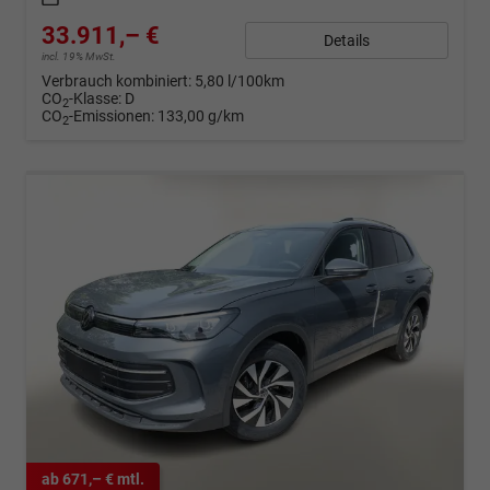
33.911,– €
Details
incl. 19% MwSt.
Verbrauch kombiniert:
5,80 l/100km
CO
-Klasse:
D
2
CO
-Emissionen:
133,00 g/km
2
ab 671,– € mtl.