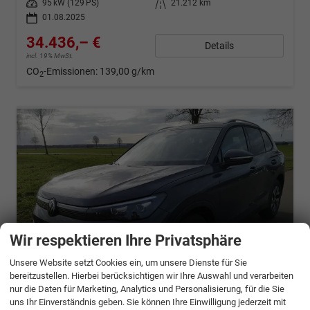
Leistung
95 kW (129 PS)
Kilometerstand
21.212 km
01.08.2025
34.436,– €
Details
incl. 19% MwSt.
CO
-Emissionen:
139,00 g/km
2
Wir respektieren Ihre Privatsphäre
Unsere Website setzt Cookies ein, um unsere Dienste für Sie
bereitzustellen. Hierbei berücksichtigen wir Ihre Auswahl und verarbeiten
nur die Daten für Marketing, Analytics und Personalisierung, für die Sie
ab 683,– € mtl.
uns Ihr Einverständnis geben. Sie können Ihre Einwilligung jederzeit mit