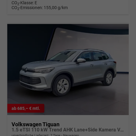
CO
-Klasse:
E
2
CO
-Emissionen:
155,00 g/km
2
ab 685,– € mtl.
Volkswagen Tiguan
1.5 eTSI 110 kW Trend AHK Lane+Side Kamera VZE
unverbindliche Lieferzeit:
7 Tage
Neuwagen