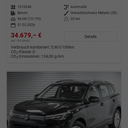
Fahrzeugnr.
1310548
Getriebe
Automatik
Kraftstoff
Benzin
Außenfarbe
Grenadillschwarz Metallic (0E)
Leistung
96 kW (131 PS)
Kilometerstand
20 km
01.03.2026
34.679,– €
Details
incl. 19% MwSt.
Verbrauch kombiniert:
5,90 l/100km
CO
-Klasse:
D
2
CO
-Emissionen:
134,00 g/km
2