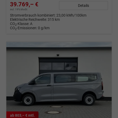
39.769,– €
Details
incl. 19% MwSt.
Stromverbrauch kombiniert:
23,00 kWh/100km
Elektrische Reichweite:
315 km
CO
-Klasse:
A
2
CO
-Emissionen:
0 g/km
2
ab 803,– € mtl.