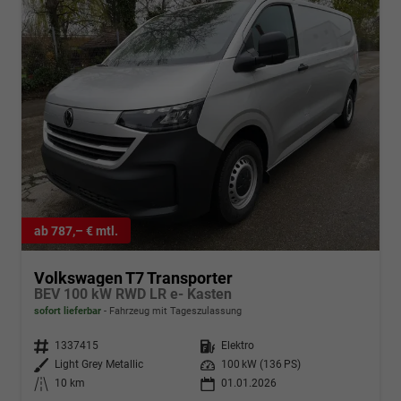
ab 787,– € mtl.
Volkswagen T7 Transporter
BEV 100 kW RWD LR e- Kasten
sofort lieferbar
Fahrzeug mit Tageszulassung
Fahrzeugnr.
1337415
Kraftstoff
Elektro
Außenfarbe
Light Grey Metallic
Leistung
100 kW (136 PS)
Kilometerstand
10 km
01.01.2026