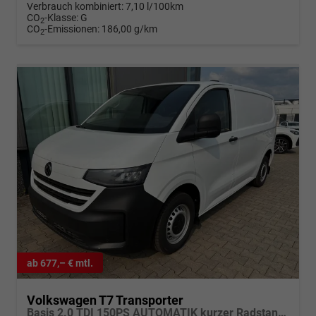
Verbrauch kombiniert:
7,10 l/100km
CO
-Klasse:
G
2
CO
-Emissionen:
186,00 g/km
2
ab 677,– € mtl.
Volkswagen T7 Transporter
Basis 2.0 TDI 150PS AUTOMATIK kurzer Radstand, Parksensoren hinten, Tempomat, Zentralverriegelung + Keyless Start, Radio 13" Wireless App-Connect, Schiebetüre rechts, Heckklappe