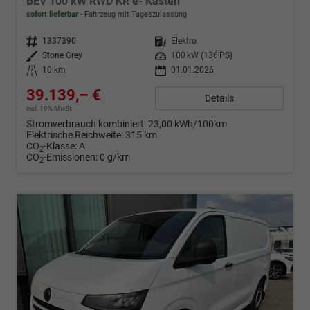
BEV 100 kW RWD KR e- Kasten
sofort lieferbar
Fahrzeug mit Tageszulassung
Fahrzeugnr.
1337390
Kraftstoff
Elektro
Außenfarbe
Stone Grey
Leistung
100 kW (136 PS)
Kilometerstand
10 km
01.01.2026
39.139,– €
Details
incl. 19% MwSt.
Stromverbrauch kombiniert:
23,00 kWh/100km
Elektrische Reichweite:
315 km
CO
-Klasse:
A
2
CO
-Emissionen:
0 g/km
2