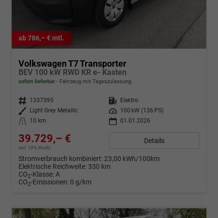
ab 786,– € mtl.
Volkswagen T7 Transporter
BEV 100 kW RWD KR e- Kasten
sofort lieferbar
Fahrzeug mit Tageszulassung
Fahrzeugnr.
1337395
Kraftstoff
Elektro
Außenfarbe
Light Grey Metallic
Leistung
100 kW (136 PS)
Kilometerstand
10 km
01.01.2026
39.729,– €
Details
incl. 19% MwSt.
Stromverbrauch kombiniert:
23,00 kWh/100km
Elektrische Reichweite:
330 km
CO
-Klasse:
A
2
CO
-Emissionen:
0 g/km
2