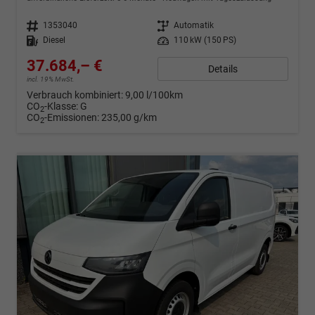
Fahrzeugnr.
1353040
Getriebe
Automatik
Kraftstoff
Diesel
Leistung
110 kW (150 PS)
37.684,– €
Details
incl. 19% MwSt.
Verbrauch kombiniert:
9,00 l/100km
CO
-Klasse:
G
2
CO
-Emissionen:
235,00 g/km
2