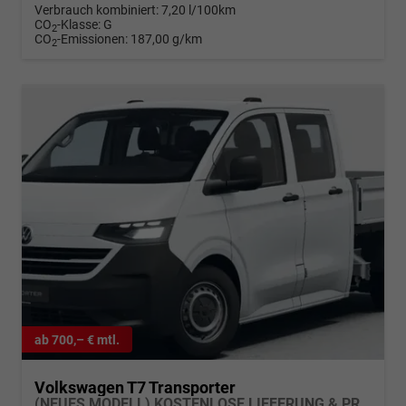
Verbrauch kombiniert:
7,20 l/100km
CO
-Klasse:
G
2
CO
-Emissionen:
187,00 g/km
2
ab 700,– € mtl.
Volkswagen T7 Transporter
(NEUES MODELL) KOSTENLOSE LIEFERUNG & PREISGARANTIE* 2.0 TDI 110PS 6-Gang, 6x Sitzplätze, Einparkhilfe vorne, Rückfahrkamera, Tempomat, Radio 13" + App-Connect, LED-Scheinwerfer, Digitales Cockpit