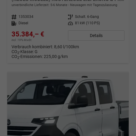
unverbindliche Lieferzeit: 5-6 Monate
Neuwagen mit Tageszulassung
Fahrzeugnr.
1353034
Getriebe
Schalt. 6-Gang
Kraftstoff
Diesel
Leistung
81 kW (110 PS)
35.384,– €
Details
incl. 19% MwSt.
Verbrauch kombiniert:
8,60 l/100km
CO
-Klasse:
G
2
CO
-Emissionen:
225,00 g/km
2