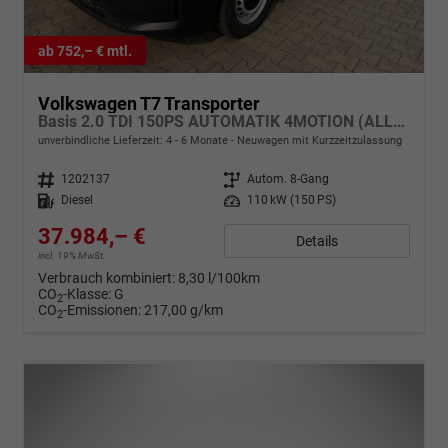
ab 752,– € mtl.
Volkswagen T7 Transporter
Basis 2.0 TDI 150PS AUTOMATIK 4MOTION (ALLRAD) kurzer Radstand, Parksensoren hinten, Tempomat, Zentralverriegelung + Keyless Start, Radio 13" Wireless App-Connect, Schiebetüre rechts, Heckklappe
unverbindliche Lieferzeit: 4 - 6 Monate
Neuwagen mit Kurzzeitzulassung
Fahrzeugnr.
1202137
Getriebe
Autom. 8-Gang
Kraftstoff
Diesel
Leistung
110 kW (150 PS)
37.984,– €
Details
incl. 19% MwSt.
Verbrauch kombiniert:
8,30 l/100km
CO
-Klasse:
G
2
CO
-Emissionen:
217,00 g/km
2