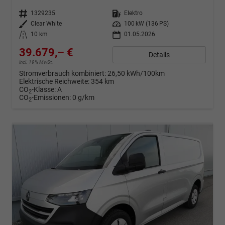
Fahrzeugnr.
1329235
Kraftstoff
Elektro
Außenfarbe
Clear White
Leistung
100 kW (136 PS)
Kilometerstand
10 km
01.05.2026
39.679,– €
Details
incl. 19% MwSt.
Stromverbrauch kombiniert:
26,50 kWh/100km
Elektrische Reichweite:
354 km
CO
-Klasse:
A
2
CO
-Emissionen:
0 g/km
2