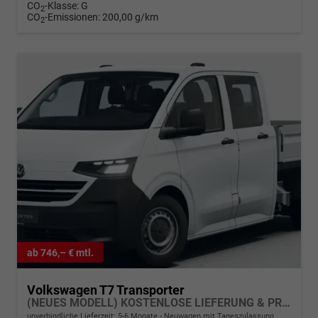
CO
-Klasse:
G
2
CO
-Emissionen:
200,00 g/km
2
ab 746,– € mtl.
Volkswagen T7 Transporter
(NEUES MODELL) KOSTENLOSE LIEFERUNG & PREISGARANTIE* 2.0 TDI 150PS 8-Gang-AUTOMATIKGETRIEBE, 6x Sitzplätze, Einparkhilfe vorne, Rückfahrkamera, Tempomat, Radio 13" + App-Connect, LED-Scheinwerfer, Digitales Cockpit
unverbindliche Lieferzeit: 5-6 Monate
Neuwagen mit Tageszulassung