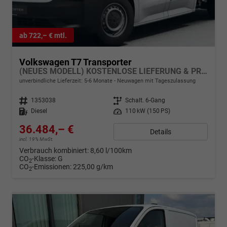
ab 722,– € mtl.
Volkswagen T7 Transporter
(NEUES MODELL) KOSTENLOSE LIEFERUNG & PREISGARANTIE* 2.0 TDI 150PS 6-Gang, 6x Sitzplätze, Einparkhilfe vorne, Rückfahrkamera, Tempomat, Radio 13" + App-Connect, LED-Scheinwerfer, Digitales Cockpit
unverbindliche Lieferzeit: 5-6 Monate
Neuwagen mit Tageszulassung
Fahrzeugnr.
1353038
Getriebe
Schalt. 6-Gang
Kraftstoff
Diesel
Leistung
110 kW (150 PS)
36.484,– €
Details
incl. 19% MwSt.
Verbrauch kombiniert:
8,60 l/100km
CO
-Klasse:
G
2
CO
-Emissionen:
225,00 g/km
2