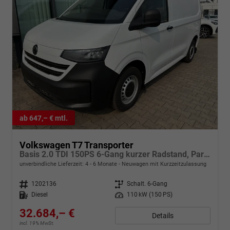
ab 647,– € mtl.
Volkswagen T7 Transporter
Basis 2.0 TDI 150PS 6-Gang kurzer Radstand, Parksensoren hinten, Tempomat, Zentralverriegelung + Keyless Start, Radio 13" Wireless App-Connect, Schiebetüre rechts, Heckklappe
unverbindliche Lieferzeit: 4 - 6 Monate
Neuwagen mit Kurzzeitzulassung
Fahrzeugnr.
1202136
Getriebe
Schalt. 6-Gang
Kraftstoff
Diesel
Leistung
110 kW (150 PS)
32.684,– €
Details
incl. 19% MwSt.