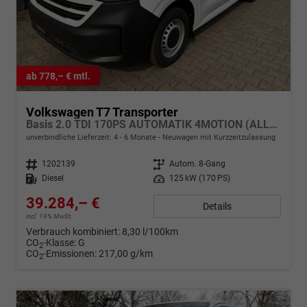
ab 778,– € mtl.
Volkswagen T7 Transporter
Basis 2.0 TDI 170PS AUTOMATIK 4MOTION (ALLRAD) kurzer Radstand, Parksensoren hinten, Tempomat, Zentralverriegelung + Keyless Start, Radio 13" Wireless App-Connect, Schiebetüre rechts, Heckklappe
unverbindliche Lieferzeit: 4 - 6 Monate
Neuwagen mit Kurzzeitzulassung
Fahrzeugnr.
1202139
Getriebe
Autom. 8-Gang
Kraftstoff
Diesel
Leistung
125 kW (170 PS)
39.284,– €
Details
incl. 19% MwSt.
Verbrauch kombiniert:
8,30 l/100km
CO
-Klasse:
G
2
CO
-Emissionen:
217,00 g/km
2