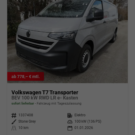
ab 778,– € mtl.
Volkswagen T7 Transporter
BEV 100 kW RWD LR e- Kasten
sofort lieferbar
Fahrzeug mit Tageszulassung
Fahrzeugnr.
1337408
Kraftstoff
Elektro
Außenfarbe
Stone Grey
Leistung
100 kW (136 PS)
Kilometerstand
10 km
01.01.2026