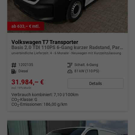
ab 633,– € mtl.
Volkswagen T7 Transporter
Basis 2.0 TDI 110PS 6-Gang kurzer Radstand, Parksensoren hinten, Tempomat, Zentralverriegelung + Keyless Start, Radio 13" Wireless App-Connect, Schiebetüre rechts, Heckklappe
unverbindliche Lieferzeit: 4 - 6 Monate
Neuwagen mit Kurzzeitzulassung
Fahrzeugnr.
1202135
Getriebe
Schalt. 6-Gang
Kraftstoff
Diesel
Leistung
81 kW (110 PS)
31.984,– €
Details
incl. 19% MwSt.
Verbrauch kombiniert:
7,10 l/100km
CO
-Klasse:
G
2
CO
-Emissionen:
186,00 g/km
2