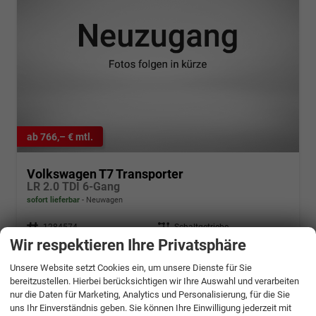
ab 766,– € mtl.
Volkswagen T7 Transporter
LR 2.0 TDI 6-Gang
sofort lieferbar
Neuwagen
Fahrzeugnr.
1284574
Getriebe
Schaltgetriebe
Wir respektieren Ihre Privatsphäre
Kraftstoff
Diesel
Außenfarbe
Kieselgrau
Leistung
81 kW (110 PS)
Kilometerstand
50 km
Unsere Website setzt Cookies ein, um unsere Dienste für Sie
13.11.2025
bereitzustellen. Hierbei berücksichtigen wir Ihre Auswahl und verarbeiten
38.679,– €
nur die Daten für Marketing, Analytics und Personalisierung, für die Sie
Details
uns Ihr Einverständnis geben. Sie können Ihre Einwilligung jederzeit mit
incl. 19% MwSt.