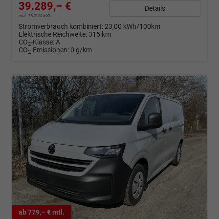
39.289,– €
Details
incl. 19% MwSt.
Stromverbrauch kombiniert:
23,00 kWh/100km
Elektrische Reichweite:
315 km
CO
-Klasse:
A
2
CO
-Emissionen:
0 g/km
2
ab 779,– € mtl.