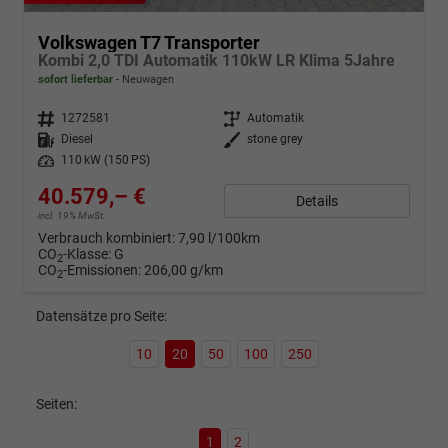
Volkswagen T7 Transporter
Kombi 2,0 TDI Automatik 110kW LR Klima 5Jahre
sofort lieferbar
Neuwagen
Fahrzeugnr.
1272581
Getriebe
Automatik
Kraftstoff
Diesel
Außenfarbe
stone grey
Leistung
110 kW (150 PS)
40.579,– €
Details
incl. 19% MwSt.
Verbrauch kombiniert:
7,90 l/100km
CO
-Klasse:
G
2
CO
-Emissionen:
206,00 g/km
2
Datensätze pro Seite:
10
20
50
100
250
Seiten:
1
2