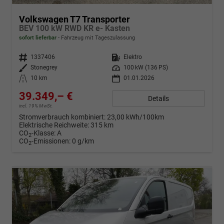
Volkswagen T7 Transporter
BEV 100 kW RWD KR e- Kasten
sofort lieferbar
Fahrzeug mit Tageszulassung
Fahrzeugnr.
1337406
Kraftstoff
Elektro
Außenfarbe
Stonegrey
Leistung
100 kW (136 PS)
Kilometerstand
10 km
01.01.2026
39.349,– €
Details
incl. 19% MwSt.
Stromverbrauch kombiniert:
23,00 kWh/100km
Elektrische Reichweite:
315 km
CO
-Klasse:
A
2
CO
-Emissionen:
0 g/km
2