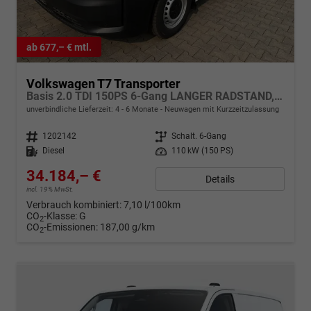
ab 677,– € mtl.
Volkswagen T7 Transporter
Basis 2.0 TDI 150PS 6-Gang LANGER RADSTAND, Parksensoren hinten, Tempomat, Zentralverriegelung + Keyless Start, Radio 13" Wireless App-Connect, Schiebetüre rechts, Heckklappe
unverbindliche Lieferzeit: 4 - 6 Monate
Neuwagen mit Kurzzeitzulassung
Fahrzeugnr.
1202142
Getriebe
Schalt. 6-Gang
Kraftstoff
Diesel
Leistung
110 kW (150 PS)
34.184,– €
Details
incl. 19% MwSt.
Verbrauch kombiniert:
7,10 l/100km
CO
-Klasse:
G
2
CO
-Emissionen:
187,00 g/km
2