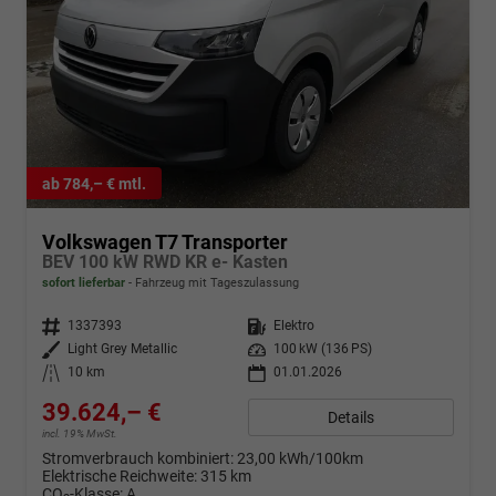
ab 784,– € mtl.
Volkswagen T7 Transporter
BEV 100 kW RWD KR e- Kasten
sofort lieferbar
Fahrzeug mit Tageszulassung
Fahrzeugnr.
1337393
Kraftstoff
Elektro
Außenfarbe
Light Grey Metallic
Leistung
100 kW (136 PS)
Kilometerstand
10 km
01.01.2026
39.624,– €
Details
incl. 19% MwSt.
Stromverbrauch kombiniert:
23,00 kWh/100km
Elektrische Reichweite:
315 km
CO
-Klasse:
A