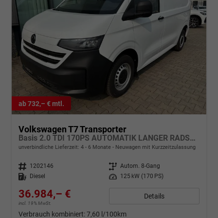
ab 732,– € mtl.
Volkswagen T7 Transporter
Basis 2.0 TDI 170PS AUTOMATIK LANGER RADSTAND, Parksensoren hinten, Tempomat, Zentralverriegelung + Keyless Start, Radio 13" Wireless App-Connect, Schiebetüre rechts, Heckklappe
unverbindliche Lieferzeit: 4 - 6 Monate
Neuwagen mit Kurzzeitzulassung
Fahrzeugnr.
1202146
Getriebe
Autom. 8-Gang
Kraftstoff
Diesel
Leistung
125 kW (170 PS)
36.984,– €
Details
incl. 19% MwSt.
Verbrauch kombiniert:
7,60 l/100km