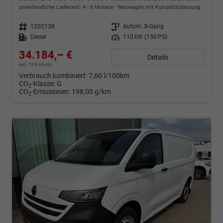
unverbindliche Lieferzeit: 4 - 6 Monate
Neuwagen mit Kurzzeitzulassung
Fahrzeugnr.
1202138
Getriebe
Autom. 8-Gang
Kraftstoff
Diesel
Leistung
110 kW (150 PS)
34.184,– €
Details
incl. 19% MwSt.
Verbrauch kombiniert:
7,60 l/100km
CO
-Klasse:
G
2
CO
-Emissionen:
198,00 g/km
2