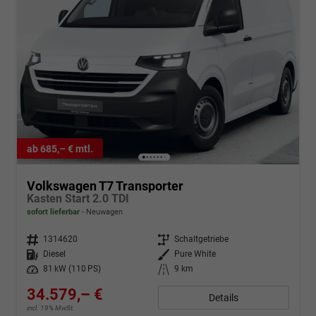
ab 685,– € mtl.
Volkswagen T7 Transporter
Kasten Start 2.0 TDI
sofort lieferbar
Neuwagen
Fahrzeugnr.
1314620
Getriebe
Schaltgetriebe
Kraftstoff
Diesel
Außenfarbe
Pure White
Leistung
81 kW (110 PS)
Kilometerstand
9 km
34.579,– €
Details
incl. 19% MwSt.