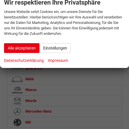
Wir respektieren Ihre Privatsphäre
Isuzu
Unsere Website setzt Cookies ein, um unsere Dienste für Sie
Iveco
bereitzustellen. Hierbei berücksichtigen wir Ihre Auswahl und verarbeiten
nur die Daten für Marketing, Analytics und Personalisierung, für die Sie
Jaecoo
uns Ihr Einverständnis geben. Sie können Ihre Einwilligung jederzeit mit
Wirkung für die Zukunft widerrufen.
Jeep
KGM
Alle akzeptieren
Einstellungen
Kia
Datenschutzerklärung
Impressum
Lynk & Co
MAN
Maxus
Mazda
Mercedes-Benz
MG