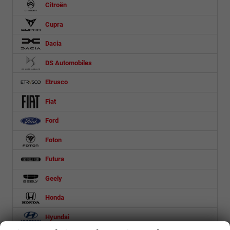
Citroën
Cupra
Dacia
DS Automobiles
Etrusco
Fiat
Ford
Foton
Futura
Geely
Honda
Hyundai