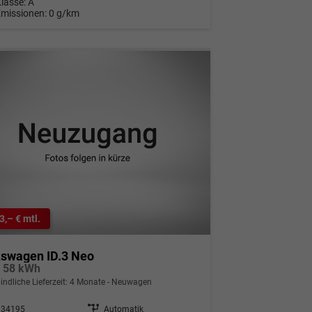
Klasse:
A
Emissionen:
0 g/km
3,– € mtl.
kswagen ID.3 Neo
e 58 kWh
indliche Lieferzeit:
4 Monate
Neuwagen
334195
Getriebe
Automatik