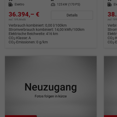
Kraftstoff
Elektro
Leistung
125 kW (170 PS)
Kraftstoff
El
36.394,– €
38.
Details
incl. 19% MwSt.
incl. 1
Verbrauch kombiniert:
0,00 l/100km
Verbr
Stromverbrauch kombiniert:
14,00 kWh/100km
Strom
Elektrische Reichweite:
416 km
Elekt
CO
-Klasse:
A
CO
-
2
2
CO
-Emissionen:
0 g/km
CO
-
2
2