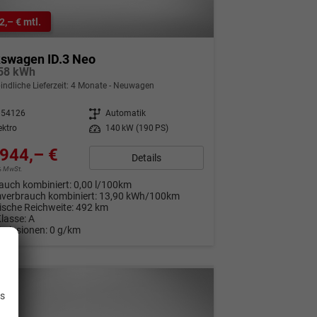
2,– € mtl.
kswagen ID.3 Neo
 58 kWh
indliche Lieferzeit:
4 Monate
Neuwagen
354126
Getriebe
Automatik
ektro
Leistung
140 kW (190 PS)
944,– €
Details
9% MwSt.
auch kombiniert:
0,00 l/100km
verbrauch kombiniert:
13,90 kWh/100km
rische Reichweite:
492 km
Klasse:
A
Emissionen:
0 g/km
.
is