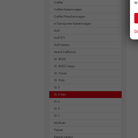
w
Crafter
Crafter Kastenwagen
Crafter Pritschenwagen
e-Transporter Kastenwagen
D
Golf
Golf GTI
Golf Variant
Grand California
ID. BUZZ
ID. BUZZ Cargo
ID. Cross
ID. Polo
ID.3
ID.3 Neo
ID.4
ID.5
ID.7
Multivan
Passat
Passat Variant