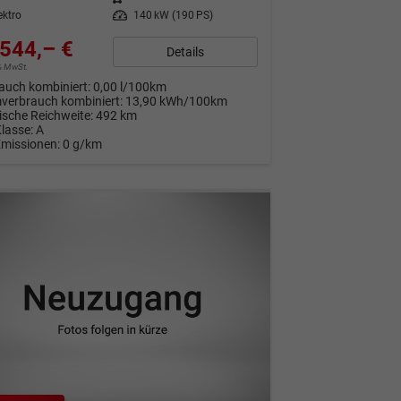
ektro
Leistung
140 kW (190 PS)
544,– €
Details
9% MwSt.
auch kombiniert:
0,00 l/100km
verbrauch kombiniert:
13,90 kWh/100km
rische Reichweite:
492 km
Klasse:
A
Emissionen:
0 g/km