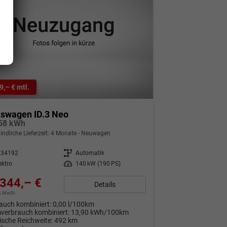
9,– € mtl.
kswagen ID.3 Neo
 58 kWh
indliche Lieferzeit:
4 Monate
Neuwagen
334192
Getriebe
Automatik
ektro
Leistung
140 kW (190 PS)
344,– €
Details
9% MwSt.
auch kombiniert:
0,00 l/100km
verbrauch kombiniert:
13,90 kWh/100km
rische Reichweite:
492 km