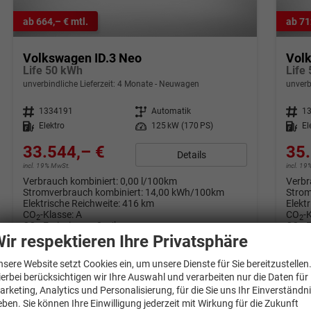
ab 664,– € mtl.
ab 71
Volkswagen ID.3 Neo
Vol
Life 50 kWh
Life
unverbindliche Lieferzeit:
4 Monate
Neuwagen
unverb
Fahrzeugnr.
1334191
Getriebe
Automatik
Fahrzeugnr.
1
Kraftstoff
Elektro
Leistung
125 kW (170 PS)
Kraftstoff
El
33.544,– €
35.
Details
incl. 19% MwSt.
incl. 1
Verbrauch kombiniert:
0,00 l/100km
Verbr
Stromverbrauch kombiniert:
14,00 kWh/100km
Strom
Elektrische Reichweite:
416 km
Elekt
CO
-Klasse:
A
CO
-
2
2
CO
-Emissionen:
0 g/km
CO
-
2
2
ir respektieren Ihre Privatsphäre
nsere Website setzt Cookies ein, um unsere Dienste für Sie bereitzustellen
ierbei berücksichtigen wir Ihre Auswahl und verarbeiten nur die Daten für
arketing, Analytics und Personalisierung, für die Sie uns Ihr Einverständn
eben. Sie können Ihre Einwilligung jederzeit mit Wirkung für die Zukunft