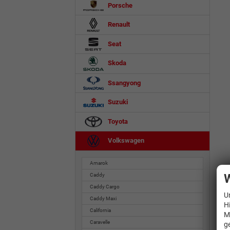
Porsche
Renault
Seat
Skoda
Ssangyong
Suzuki
Toyota
Volkswagen
Amarok
W
Caddy
Caddy Cargo
U
Caddy Maxi
H
California
M
Caravelle
g