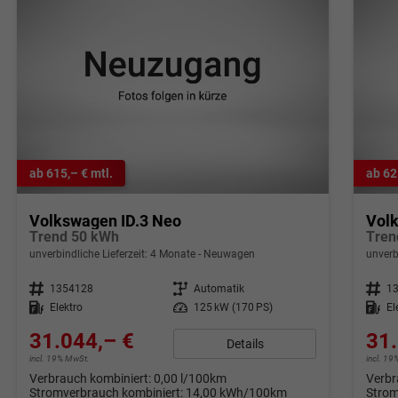
ab 615,– € mtl.
ab 62
Volkswagen ID.3 Neo
Vol
Trend 50 kWh
Tren
unverbindliche Lieferzeit:
4 Monate
Neuwagen
unverb
Fahrzeugnr.
1354128
Getriebe
Automatik
Fahrzeugnr.
1
Kraftstoff
Elektro
Leistung
125 kW (170 PS)
Kraftstoff
El
31.044,– €
31.
Details
incl. 19% MwSt.
incl. 1
Verbrauch kombiniert:
0,00 l/100km
Verbr
Stromverbrauch kombiniert:
14,00 kWh/100km
Strom