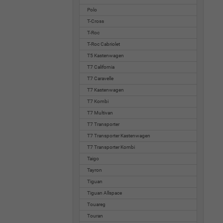
Polo
T-Cross
T-Roc
T-Roc Cabriolet
T5 Kastenwagen
T7 California
T7 Caravelle
T7 Kastenwagen
T7 Kombi
T7 Multivan
T7 Transporter
T7 Transporter Kastenwagen
T7 Transporter Kombi
Taigo
Tayron
Tiguan
Tiguan Allspace
Touareg
Touran