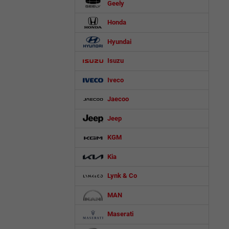
Geely
Honda
Hyundai
Isuzu
Iveco
Jaecoo
Jeep
KGM
Kia
Lynk & Co
MAN
Maserati