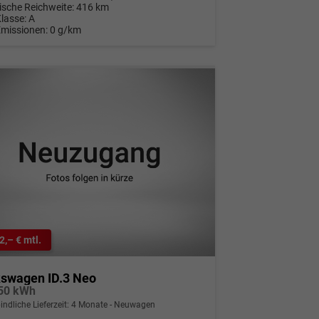
rische Reichweite:
416 km
Klasse:
A
Emissionen:
0 g/km
2,– € mtl.
kswagen ID.3 Neo
 50 kWh
indliche Lieferzeit:
4 Monate
Neuwagen