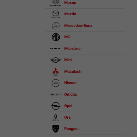
Maxus
Mazda
Mercedes-Benz
MG
Microlino
Mini
Mitsubishi
Nissan
Omoda
Opel
Ora
Peugeot