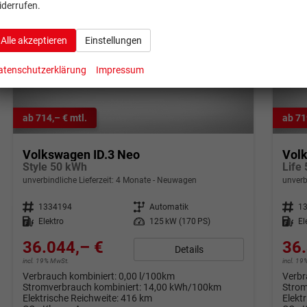
iderrufen.
Alle akzeptieren
Einstellungen
atenschutzerklärung
Impressum
ab 714,– € mtl.
ab 71
Volkswagen ID.3 Neo
Vol
Style 50 kWh
Life
unverbindliche Lieferzeit:
4 Monate
Neuwagen
unverb
Fahrzeugnr.
1334194
Getriebe
Automatik
Fahrzeugnr.
1
Kraftstoff
Elektro
Leistung
125 kW (170 PS)
Kraftstoff
El
36.044,– €
36.
Details
incl. 19% MwSt.
incl. 1
Verbrauch kombiniert:
0,00 l/100km
Verbr
Stromverbrauch kombiniert:
14,00 kWh/100km
Strom
Elektrische Reichweite:
416 km
Elekt