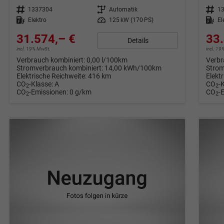
Fahrzeugnr.
1337304
Getriebe
Automatik
Fahrzeugnr.
1
Kraftstoff
Elektro
Leistung
125 kW (170 PS)
Kraftstoff
El
31.574,– €
33.
Details
incl. 19% MwSt.
incl. 1
Verbrauch kombiniert:
0,00 l/100km
Verbr
Stromverbrauch kombiniert:
14,00 kWh/100km
Strom
Elektrische Reichweite:
416 km
Elekt
CO
-Klasse:
A
CO
-
2
2
CO
-Emissionen:
0 g/km
CO
-
2
2