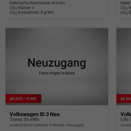
Elektrische Reichweite:
416 km
Elekt
CO
-Klasse:
A
CO
-
2
2
CO
-Emissionen:
0 g/km
CO
-
2
2
ab 625,– € mtl.
ab 66
Volkswagen ID.3 Neo
Vol
Trend 50 kWh
Life
unverbindliche Lieferzeit:
4 Monate
Neuwagen
unverb