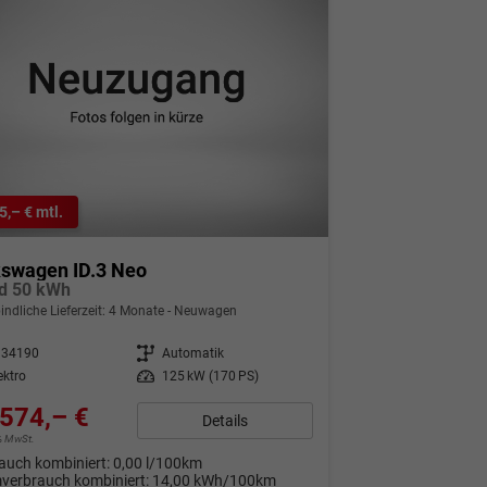
5,– € mtl.
kswagen ID.3 Neo
d 50 kWh
indliche Lieferzeit:
4 Monate
Neuwagen
334190
Getriebe
Automatik
ektro
Leistung
125 kW (170 PS)
574,– €
Details
9% MwSt.
auch kombiniert:
0,00 l/100km
verbrauch kombiniert:
14,00 kWh/100km