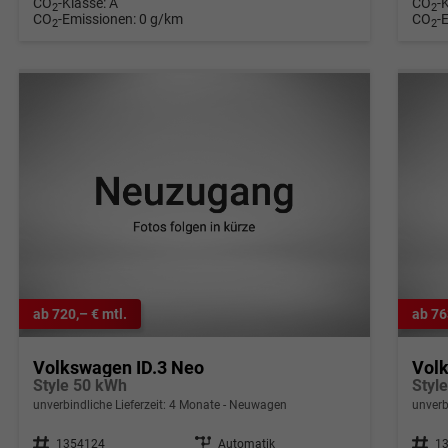
CO
-Klasse:
A
CO
-
2
2
CO
-Emissionen:
0 g/km
CO
-
2
2
ab 720,– € mtl.
ab 76
Volkswagen ID.3 Neo
Vol
Style 50 kWh
Styl
unverbindliche Lieferzeit:
4 Monate
Neuwagen
unverb
Fahrzeugnr.
1354124
Getriebe
Automatik
Fahrzeugnr.
1