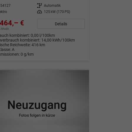
354127
Getriebe
Automatik
ektro
Leistung
125 kW (170 PS)
464,– €
Details
9% MwSt.
auch kombiniert:
0,00 l/100km
verbrauch kombiniert:
14,00 kWh/100km
rische Reichweite:
416 km
Klasse:
A
Emissionen:
0 g/km