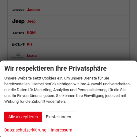
Jaecoo
Jeep
KGM
Kia
Lexus
Wir respektieren Ihre Privatsphäre
Lynk & Co
Unsere Website setzt Cookies ein, um unsere Dienste für Sie
MAN
bereitzustellen. Hierbei berücksichtigen wir Ihre Auswahl und verarbeiten
nur die Daten für Marketing, Analytics und Personalisierung, für die Sie
Maxus
uns Ihr Einverständnis geben. Sie können Ihre Einwilligung jederzeit mit
Mazda
Wirkung für die Zukunft widerrufen.
Mercedes-Benz
Alle akzeptieren
Einstellungen
MG
Datenschutzerklärung
Impressum