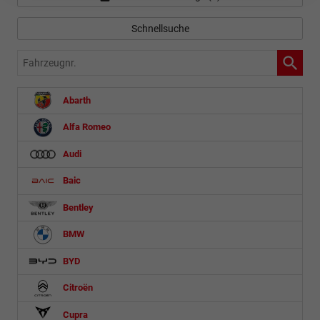
Schnellsuche
Fahrzeugnr.
Abarth
Alfa Romeo
Audi
Baic
Bentley
BMW
BYD
Citroën
Cupra