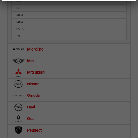
EHS
HS
MG3
MG4
S5 EV
ZS
Microlino
Mini
Mitsubishi
Nissan
Omoda
Opel
Ora
Peugeot