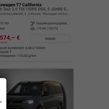
swagen T7 California
Beach Tour 2.0 TDI 150PS DSG, 5 JAHRE GARANTIE, Privacy-Glas, Aufstelldach, Parksensoren v/h, Rückfahrkamera, Klima, M-Lederlenkrad, ACC, Digital Cockpit, Schiebetüre l/r, Radio 12,9"+App-Connect, Sitzer + 4 Schlafplätze, Tisch/2x Stühle, Technikbox, Drehsitze
indliche Lieferzeit: 4 - 6 Monate
Neuwagen mit Kurzzeitzulassung
352743
Getriebe
Doppelkupplungsgetriebe (DSG)
esel
Leistung
110 kW (150 PS)
574,– €
Details
9% MwSt.
auch kombiniert:
6,60 l/100km
Klasse:
F
Emissionen:
173,00 g/km
.
is