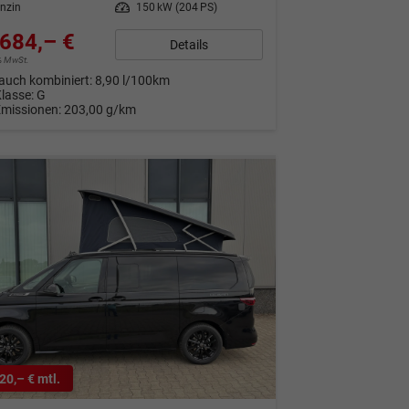
nzin
Leistung
150 kW (204 PS)
684,– €
Details
9% MwSt.
auch kombiniert:
8,90 l/100km
Klasse:
G
Emissionen:
203,00 g/km
20,– € mtl.