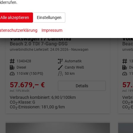
iderrufen.
Alle akzeptieren
Einstellungen
ab 1142,– € mtl.
ab 11
atenschutzerklärung
Impressum
Volkswagen T7 California
Volk
Beach 2.0 TDI 7-Gang-DSG
Beac
unverbindliche Lieferzeit:
24.09.2026
Neuwagen
unverb
Fahrzeugnr.
1340428
Getriebe
Automatik
Fahrzeugnr.
1
Kraftstoff
Diesel
Außenfarbe
Candy Weiß
Kraftstoff
Di
Leistung
110 kW (150 PS)
Kilometerstand
50 km
Leistung
11
57.679,– €
57.
Details
incl. 19% MwSt.
incl. 1
Verbrauch kombiniert:
6,90 l/100km
Verbr
CO
-Klasse:
G
CO
-
2
2
CO
-Emissionen:
181,00 g/km
CO
-
2
2