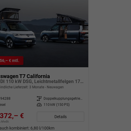
56,– € mtl.
swagen T7 California
2.0 TDI 110 kW DSG, Leichtmetallfelgen 17 Zoll, Markise mit Schiene und Gehäuse links, 5 Sitze, Klima, Jahre Werksgarantie,
indliche Lieferzeit:
3 Monate
Neuwagen
294288
Getriebe
Doppelkupplungsgetriebe (DSG)
esel
Leistung
110 kW (150 PS)
372,– €
Details
9% MwSt.
auch kombiniert:
6,80 l/100km