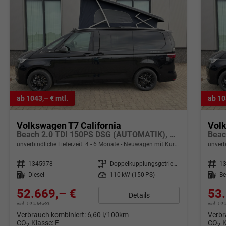
ab 1043,– € mtl.
ab 10
Volkswagen T7 California
Volk
Beach 2.0 TDI 150PS DSG (AUTOMATIK), Aufstelldach, Parksensoren vorne/hinten, Rückfahrkamera, Klimaanlage Climatic, M-Lederlenkrad, ACC Tempomat, Digital Cockpit Pro, Schiebetüre links/rechts mit Zuziehhilfe
unverbindliche Lieferzeit: 4 - 6 Monate
Neuwagen mit Kurzzeitzulassung
unverb
Fahrzeugnr.
1345978
Getriebe
Doppelkupplungsgetriebe (DSG)
Fahrzeugnr.
1
Kraftstoff
Diesel
Leistung
110 kW (150 PS)
Kraftstoff
Be
52.669,– €
53.
Details
incl. 19% MwSt.
incl. 1
Verbrauch kombiniert:
6,60 l/100km
Verbr
CO
-Klasse:
F
CO
-
2
2