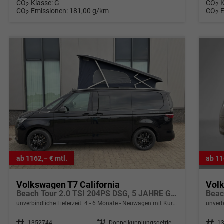
CO
-Klasse:
G
CO
-
2
2
CO
-Emissionen:
181,00 g/km
CO
-
2
2
ab 1162,– € mtl.
ab 11
Volkswagen T7 California
Volk
Beach Tour 2.0 TSI 204PS DSG, 5 JAHRE GARANTIE, Privacy-Glas, Aufstelldach, Parksensoren v/h, Rückfahrkamera, Klima, M-Lederlenkrad, ACC, Digital Cockpit, Schiebetüre l/r, Radio 12,9"+App-Connect, Sitzer + 4 Schlafplätze, Tisch/2x Stühle, Technikbox, Drehsitze
Beac
unverbindliche Lieferzeit: 4 - 6 Monate
Neuwagen mit Kurzzeitzulassung
unverb
Fahrzeugnr.
1352744
Getriebe
Doppelkupplungsgetriebe (DSG)
Fahrzeugnr.
1