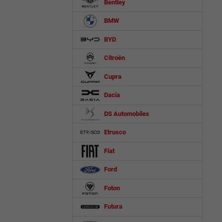
Bentley
BMW
BYD
Citroën
Cupra
Dacia
DS Automobiles
Etrusco
Fiat
Ford
Foton
Futura