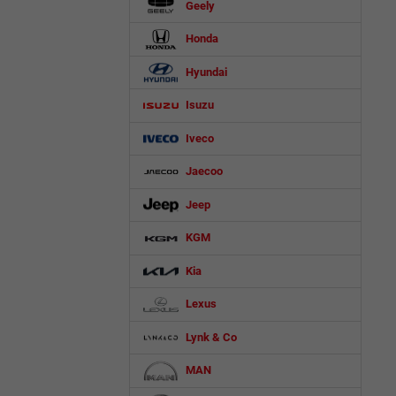
Geely
Honda
Hyundai
Isuzu
Iveco
Jaecoo
Jeep
KGM
Kia
Lexus
Lynk & Co
MAN