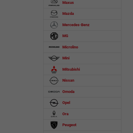
Maxus
Mazda
Mercedes-Benz
MG
Microlino
Mini
Mitsubishi
Nissan
Omoda
Opel
Ora
Peugeot