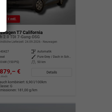
46,– € mtl.
swagen T7 California
h 2.0 TDI 7-Gang-DSG
indliche Lieferzeit:
24.09.2026
Neuwagen
340427
Getriebe
Automatik
esel
Außenfarbe
Pure Grey / Dach in Schwarz
0 kW (150 PS)
Kilometerstand
50 km
879,– €
Details
9% MwSt.
auch kombiniert:
6,90 l/100km
Klasse:
G
Emissionen:
181,00 g/km