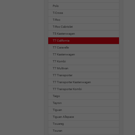
Polo
T-Cross
T-Roc
T-Roc Cabriolet
T5 Kastenwagen
T7 California
T7 Caravelle
T7 Kastenwagen
T7 Kombi
T7 Multivan
T7 Transporter
T7 Transporter Kastenwagen
T7 Transporter Kombi
Taigo
Tayron
Tiguan
Tiguan Allspace
Touareg
Touran