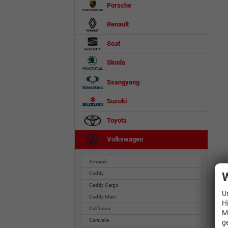
Porsche
Renault
Seat
Skoda
Ssangyong
Suzuki
Toyota
Volkswagen
Amarok
W
Caddy
Caddy Cargo
U
Caddy Maxi
H
California
M
Caravelle
g