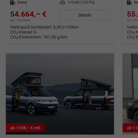
Kraftstoff
Diesel
Leistung
110 kW (150 PS)
Kraftstoff
Be
54.664,– €
55.
Details
incl. 19% MwSt.
incl. 1
Verbrauch kombiniert:
6,90 l/100km
Verbr
CO
-Klasse:
G
CO
-
2
2
CO
-Emissionen:
181,00 g/km
CO
-
2
2
ab 1108,– € mtl.
ab 11