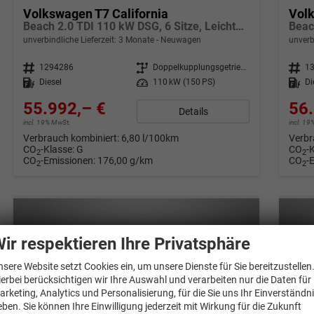
Volkswagen T7 California
Volk
Beach 2.0 TDI 110 kW DSG, 6 Sitze, Leichtmetallfelgen 17 Zoll, Markise mit Schiene und Gehäuse links, Klima, 5 Jahre Werksgarantie,
unverbindliche Lieferzeit:
3 Monate
Neuwagen
unverb
Fahrzeugnr.
1294286
Getriebe
Doppelkupplungsgetriebe (DSG)
Fahrzeugnr.
1
Kraftstoff
Diesel
Leistung
110 kW (150 PS)
Kraftstoff
Di
55.992,– €
56.
Details
incl. 19% MwSt.
incl. 1
Verbrauch kombiniert:
6,80 l/100km
Verbr
CO
-Klasse:
G
CO
-
2
2
CO
-Emissionen:
176,00 g/km
CO
-
2
2
ir respektieren Ihre Privatsphäre
nsere Website setzt Cookies ein, um unsere Dienste für Sie bereitzustellen
ierbei berücksichtigen wir Ihre Auswahl und verarbeiten nur die Daten für
arketing, Analytics und Personalisierung, für die Sie uns Ihr Einverständn
eben. Sie können Ihre Einwilligung jederzeit mit Wirkung für die Zukunft