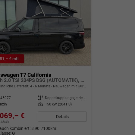
51,– € mtl.
swagen T7 California
Beach 2.0 TSI 204PS DSG (AUTOMATIK), Aufstelldach, Parksensoren vorne/hinten, Rückfahrkamera, Klimaanlage Climatic, M-Lederlenkrad, ACC Tempomat, Digital Cockpit Pro, Schiebetüre links/rechts mit Zuziehhilfe
indliche Lieferzeit: 4 - 6 Monate
Neuwagen mit Kurzzeitzulassung
345977
Getriebe
Doppelkupplungsgetriebe (DSG)
nzin
Leistung
150 kW (204 PS)
069,– €
Details
9% MwSt.
auch kombiniert:
8,90 l/100km
Klasse:
G