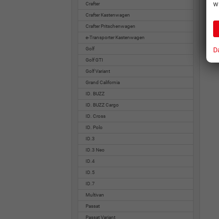
w
Crafter
Crafter Kastenwagen
Crafter Pritschenwagen
e-Transporter Kastenwagen
D
Golf
Golf GTI
Golf Variant
Grand California
ID. BUZZ
ID. BUZZ Cargo
ID. Cross
ID. Polo
ID.3
ID.3 Neo
ID.4
ID.5
ID.7
Multivan
Passat
Passat Variant