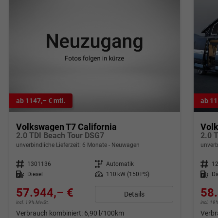
ab 1147,– € mtl.
ab 11
Volkswagen T7 California
Volk
2.0 TDI Beach Tour DSG7
unverbindliche Lieferzeit:
6 Monate
Neuwagen
unverb
Fahrzeugnr.
1301136
Getriebe
Automatik
Fahrzeugnr.
1
Kraftstoff
Diesel
Leistung
110 kW (150 PS)
Kraftstoff
Di
57.944,– €
58.
Details
incl. 19% MwSt.
incl. 1
Verbrauch kombiniert:
6,90 l/100km
Verbr