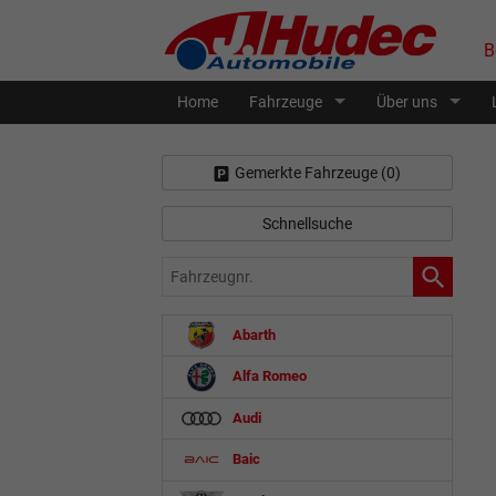
B
Home
Fahrzeuge
Über uns
Gemerkte Fahrzeuge (
0
)
Schnellsuche
Fahrzeugnr.
Abarth
Alfa Romeo
Audi
Baic