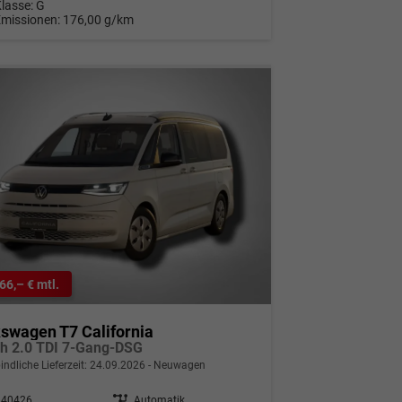
Klasse:
G
Emissionen:
176,00 g/km
66,– € mtl.
swagen T7 California
h 2.0 TDI 7-Gang-DSG
indliche Lieferzeit:
24.09.2026
Neuwagen
340426
Getriebe
Automatik