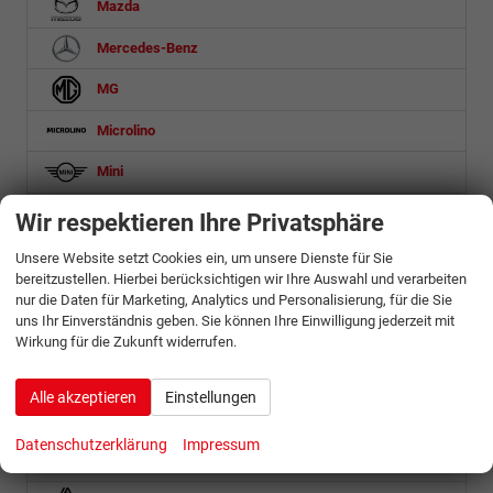
Mazda
Mercedes-Benz
MG
Microlino
Mini
Mitsubishi
Wir respektieren Ihre Privatsphäre
Nissan
Unsere Website setzt Cookies ein, um unsere Dienste für Sie
bereitzustellen. Hierbei berücksichtigen wir Ihre Auswahl und verarbeiten
Omoda
nur die Daten für Marketing, Analytics und Personalisierung, für die Sie
uns Ihr Einverständnis geben. Sie können Ihre Einwilligung jederzeit mit
Opel
Wirkung für die Zukunft widerrufen.
Ora
Alle akzeptieren
Einstellungen
Peugeot
Datenschutzerklärung
Impressum
Porsche