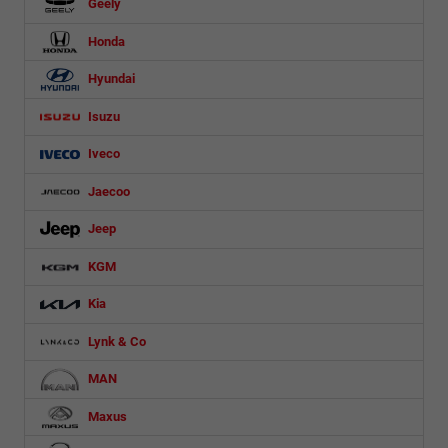
Geely
Honda
Hyundai
Isuzu
Iveco
Jaecoo
Jeep
KGM
Kia
Lynk & Co
MAN
Maxus