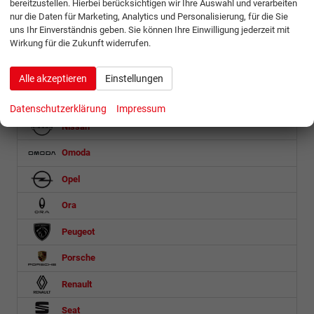
bereitzustellen. Hierbei berücksichtigen wir Ihre Auswahl und verarbeiten
nur die Daten für Marketing, Analytics und Personalisierung, für die Sie
MG
uns Ihr Einverständnis geben. Sie können Ihre Einwilligung jederzeit mit
Wirkung für die Zukunft widerrufen.
Microlino
Mini
Alle akzeptieren
Einstellungen
Mitsubishi
Datenschutzerklärung
Impressum
Nissan
Omoda
Opel
Ora
Peugeot
Porsche
Renault
Seat