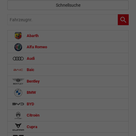
Schnellsuche
Fahrzeugnr.
Abarth
Alfa Romeo
Audi
Baic
Bentley
BMW
BYD
Citroën
Cupra