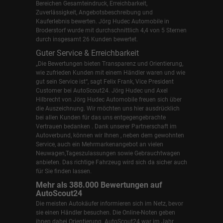
Bereichen Gesamteindruck, Erreichbarkeit,
Zuverlässigkeit, Angebotsbeschreibung und
Kauferlebnis bewerten. Jörg Hudec Automobile in
Broderstorf wurde mit durchschnittlich 4,4 von 5 Sternen
durch insgesamt 26 Kunden bewertet.
Guter Service & Erreichbarkeit
„Die Bewertungen bieten Transparenz und Orientierung,
wie zufrieden Kunden mit einem Händler waren und wie
gut sein Service ist“, sagt Felix Frank, Vice President
Customer bei AutoScout24.
Jörg Hudec und Axel
Hilbrecht
von Jörg Hudec Automobile freuen sich über
die Auszeichnung. Wir möchten uns hier ausdrücklich
bei allen Kunden für das uns entgegengebrachte
Vertrauen bedanken . Dank unserer Partnerschaft im
Autoverbund, können wir Ihnen , neben dem gewohnten
Service, auch ein Mehrmarkenangebot an vielen
Neuwagen,Tageszulassungen sowie Gebrauchtwagen
anbieten. Das richtige Fahrzeug wird sich da sicher auch
für Sie finden lassen.
Mehr als 388.000 Bewertungen auf
AutoScout24
Die meisten Autokäufer informieren sich im Netz, bevor
sie einen Händler besuchen. Die Online-Noten geben
ihnen dabei Orientierung. AutoScout24 war im Jahr