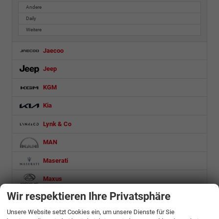
Andere
Daily
Weitere
Jaecoo
Jeep
KGM
Kia
Lynk & Co
MAN
Maserati
Maxus
Wir respektieren Ihre Privatsphäre
Mazda
Unsere Website setzt Cookies ein, um unsere Dienste für Sie
Mercedes-Benz