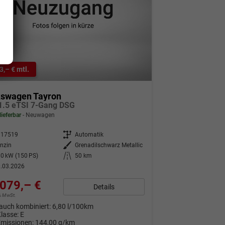
3,– € mtl.
kswagen Tayron
 1.5 eTSI 7-Gang DSG
lieferbar
Neuwagen
317519
Getriebe
Automatik
nzin
Außenfarbe
Grenadilschwarz Metallic
0 kW (150 PS)
Kilometerstand
50 km
.03.2026
079,– €
Details
9% MwSt.
auch kombiniert:
6,80 l/100km
Klasse:
E
Emissionen:
144,00 g/km