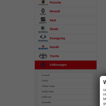
Porsche
Renault
Seat
Skoda
Ssangyong
Suzuki
Toyota
Volkswagen
Amarok
W
Caddy
Caddy Cargo
U
Caddy Maxi
H
California
M
Caravelle
g