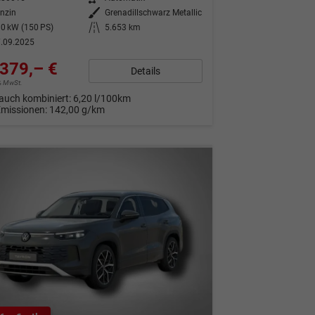
nzin
Außenfarbe
Grenadillschwarz Metallic
0 kW (150 PS)
Kilometerstand
5.653 km
.09.2025
379,– €
Details
9% MwSt.
auch kombiniert:
6,20 l/100km
Emissionen:
142,00 g/km