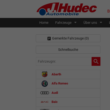
B
Home
Fahrzeuge
Über uns
Gemerkte Fahrzeuge (
0
)
Schnellsuche
Fahrzeugnr.
Abarth
Alfa Romeo
Audi
Baic