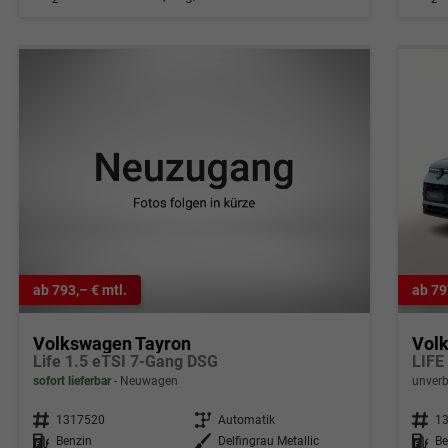
ab 793,– € mtl.
ab 79
Volkswagen Tayron
Vol
Life 1.5 eTSI 7-Gang DSG
sofort lieferbar
Neuwagen
unverb
Fahrzeugnr.
1317520
Getriebe
Automatik
Fahrzeugnr.
1
Kraftstoff
Benzin
Außenfarbe
Delfingrau Metallic
Kraftstoff
Be