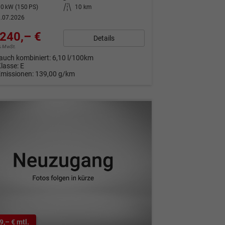
0 kW (150 PS)
Kilometerstand
10 km
.07.2026
240,– €
Details
9% MwSt.
auch kombiniert:
6,10 l/100km
Klasse:
E
Emissionen:
139,00 g/km
9,– € mtl.