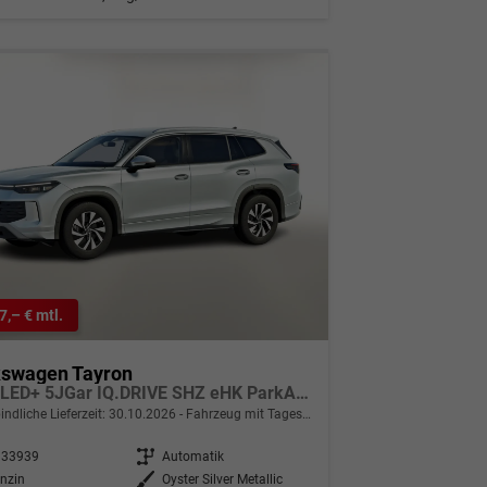
7,– € mtl.
kswagen Tayron
LIFE LED+ 5JGar IQ.DRIVE SHZ eHK ParkAs+ KeyL
indliche Lieferzeit:
30.10.2026
Fahrzeug mit Tageszulassung
333939
Getriebe
Automatik
nzin
Außenfarbe
Oyster Silver Metallic