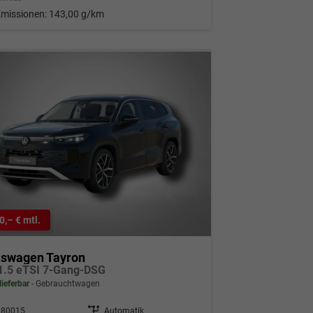
Emissionen:
143,00 g/km
0,– € mtl.
kswagen Tayron
 1.5 eTSI 7-Gang-DSG
lieferbar
Gebrauchtwagen
280015
Getriebe
Automatik