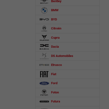
Bentley
BMW
BYD
Citroën
Cupra
Dacia
DS Automobiles
Etrusco
Fiat
Ford
Foton
Futura