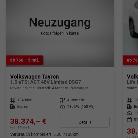
ab 760,– € mtl.
ab 76
Volkswagen Tayron
Vol
1.5 eTSI ACT 48V Limited DSG7
Life 
unverbindliche Lieferzeit:
4 Monate
Neuwagen
sofort 
Fahrzeugnr.
1348898
Getriebe
Automatik
Fahrzeugnr.
1
Kraftstoff
Benzin
Leistung
110 kW (150 PS)
Kraftstoff
Be
Leistung
11
38.374,– €
01
Details
incl. 19% MwSt.
38.
Verbrauch kombiniert:
6,20 l/100km
incl. 1