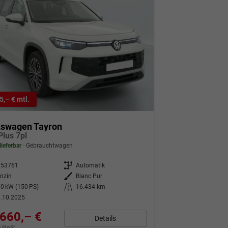
5,– € mtl.
kswagen Tayron
Plus 7pl
lieferbar
Gebrauchtwagen
353761
Getriebe
Automatik
nzin
Außenfarbe
Blanc Pur
0 kW (150 PS)
Kilometerstand
16.434 km
.10.2025
660,– €
Details
9% MwSt.