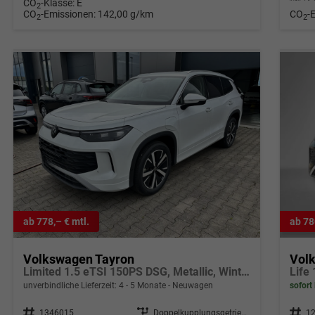
CO
-Klasse:
E
2
CO
-Emissionen:
142,00 g/km
CO
-
2
2
ab 778,– € mtl.
ab 78
Volkswagen Tayron
Vol
Limited 1.5 eTSI 150PS DSG, Metallic, Winterpaket, Elektr. Heckklappe, 17" Alu, LED-PLUS-Scheinwerfer, ParkAssist, Parksensoren v/h, 360°Kamera, Akustikfenster/Privacy, Radio 12,9"/App-Connect, Alarm, Keyless, 3Z-Climatronic, ACC, Dachreling silber
Life
unverbindliche Lieferzeit: 4 - 5 Monate
Neuwagen
sofort 
Fahrzeugnr.
1346015
Getriebe
Doppelkupplungsgetriebe (DSG)
Fahrzeugnr.
1