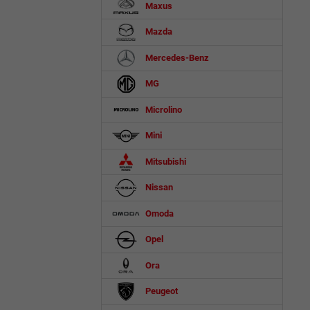
Maxus
Mazda
Mercedes-Benz
MG
Microlino
Mini
Mitsubishi
Nissan
Omoda
Opel
Ora
Peugeot