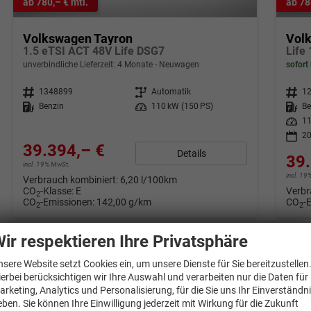
ab 780,– € mtl.
ab 78
Volkswagen Tayron
Vol
1.5 eTSI ACT 48V Life DSG7
Life
unverbindliche Lieferzeit:
4 Monate
Neuwagen
sofort 
Fahrzeugnr.
1348899
Getriebe
Automatik
Fahrzeugnr.
1
Kraftstoff
Benzin
Leistung
110 kW (150 PS)
Kraftstoff
Be
Leistung
11
20
39.394,– €
Details
39.
incl. 19% MwSt.
incl. 1
Verbrauch kombiniert:
6,20 l/100km
CO
-Klasse:
E
Verbr
2
CO
-Emissionen:
142,00 g/km
CO
-
2
2
ir respektieren Ihre Privatsphäre
nsere Website setzt Cookies ein, um unsere Dienste für Sie bereitzustellen
ierbei berücksichtigen wir Ihre Auswahl und verarbeiten nur die Daten für
arketing, Analytics und Personalisierung, für die Sie uns Ihr Einverständn
eben. Sie können Ihre Einwilligung jederzeit mit Wirkung für die Zukunft