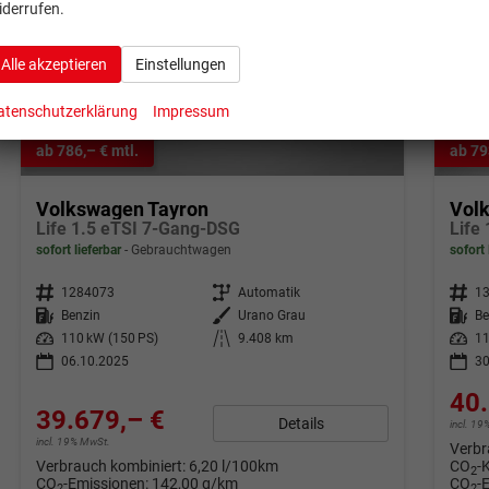
iderrufen.
Alle akzeptieren
Einstellungen
atenschutzerklärung
Impressum
ab 786,– € mtl.
ab 79
Volkswagen Tayron
Vol
Life 1.5 eTSI 7-Gang-DSG
Life
sofort lieferbar
Gebrauchtwagen
sofort 
Fahrzeugnr.
1284073
Getriebe
Automatik
Fahrzeugnr.
1
Kraftstoff
Benzin
Außenfarbe
Urano Grau
Kraftstoff
Be
Leistung
110 kW (150 PS)
Kilometerstand
9.408 km
Leistung
11
06.10.2025
30
40.
39.679,– €
Details
incl. 1
incl. 19% MwSt.
Verbr
Verbrauch kombiniert:
6,20 l/100km
CO
-
2
CO
-Emissionen:
142,00 g/km
CO
-
2
2