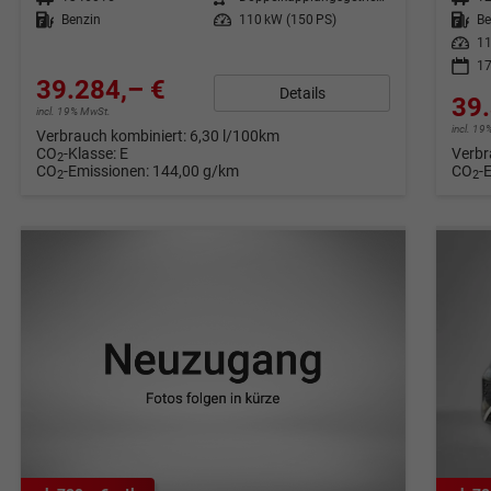
Kraftstoff
Benzin
Leistung
110 kW (150 PS)
Kraftstoff
Be
Leistung
11
17
39.284,– €
Details
39.
incl. 19% MwSt.
incl. 1
Verbrauch kombiniert:
6,30 l/100km
CO
-Klasse:
E
Verbr
2
CO
-Emissionen:
144,00 g/km
CO
-
2
2