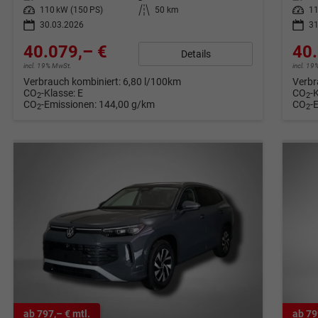
Leistung
110 kW (150 PS)
Kilometerstand
50 km
Leistung
11
30.03.2026
31
40.079,– €
40.
Details
incl. 19% MwSt.
incl. 1
Verbrauch kombiniert:
6,80 l/100km
Verbr
CO
-Klasse:
E
CO
-
2
2
CO
-Emissionen:
144,00 g/km
CO
-
2
2
ab 797,– € mtl.
ab 79