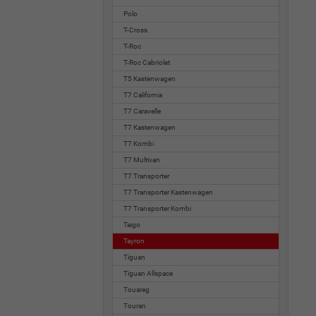
Polo
T-Cross
T-Roc
T-Roc Cabriolet
T5 Kastenwagen
T7 California
T7 Caravelle
T7 Kastenwagen
T7 Kombi
T7 Multivan
T7 Transporter
T7 Transporter Kastenwagen
T7 Transporter Kombi
Taigo
Tayron
Tiguan
Tiguan Allspace
Touareg
Touran