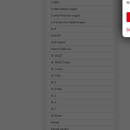
w
Crafter
Crafter Kastenwagen
Crafter Pritschenwagen
e-Transporter Kastenwagen
D
Golf
Golf GTI
Golf Variant
Grand California
ID. BUZZ
ID. BUZZ Cargo
ID. Cross
ID. Polo
ID.3
ID.3 Neo
ID.4
ID.5
ID.7
Multivan
Passat
Passat Variant