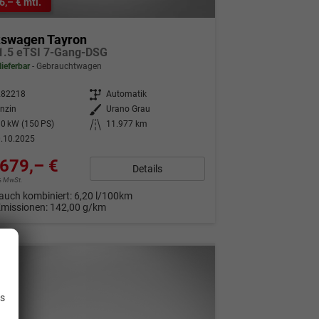
6,– € mtl.
kswagen Tayron
 1.5 eTSI 7-Gang-DSG
lieferbar
Gebrauchtwagen
282218
Getriebe
Automatik
nzin
Außenfarbe
Urano Grau
0 kW (150 PS)
Kilometerstand
11.977 km
.10.2025
679,– €
Details
9% MwSt.
auch kombiniert:
6,20 l/100km
Emissionen:
142,00 g/km
.
is