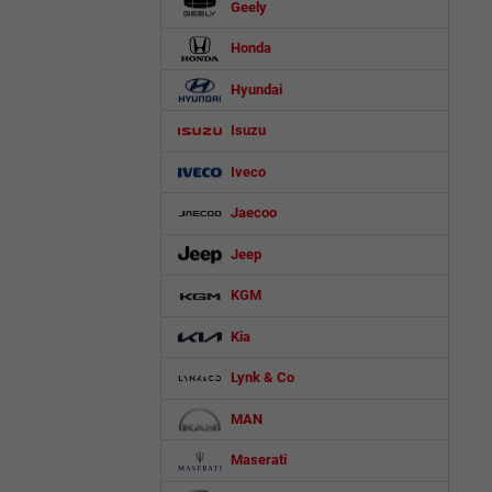
Geely
Honda
Hyundai
Isuzu
Iveco
Jaecoo
Jeep
KGM
Kia
Lynk & Co
MAN
Maserati