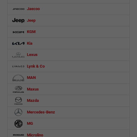
Jaecoo
Jeep
KGM
Kia
Lexus
Lynk & Co
MAN
Maxus
Mazda
Mercedes-Benz
MG
Microlino