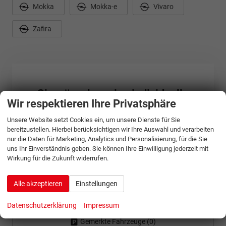
Mokka
Mokka-e
Vivaro
Zafira
Sie wünschen eine individuelle
Wir respektieren Ihre Privatsphäre
Beratung?
Unsere Website setzt Cookies ein, um unsere Dienste für Sie
Gerne beraten wir Sie persönlich zu unseren Angeboten von
bereitzustellen. Hierbei berücksichtigen wir Ihre Auswahl und verarbeiten
Opel. Sie erreichen uns unter:
nur die Daten für Marketing, Analytics und Personalisierung, für die Sie
uns Ihr Einverständnis geben. Sie können Ihre Einwilligung jederzeit mit
+49-381-693730
Wirkung für die Zukunft widerrufen.
Oder über unser Kontaktformular:
Alle akzeptieren
Einstellungen
Zum Kontaktformular
Datenschutzerklärung
Impressum
Gemerkte Fahrzeuge (
0
)