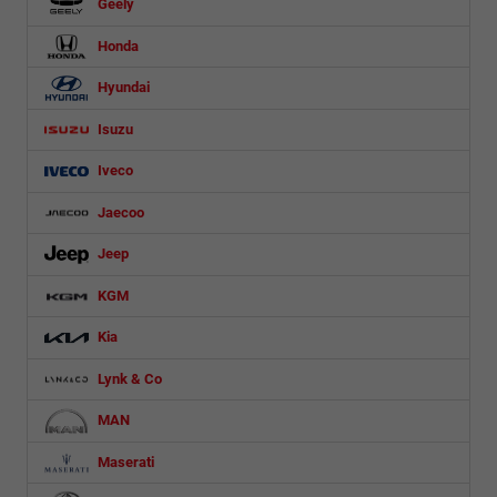
Geely
Honda
Hyundai
Isuzu
Iveco
Jaecoo
Jeep
KGM
Kia
Lynk & Co
MAN
Maserati