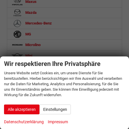
Maxus
Mazda
Mercedes-Benz
MG
Microlino
Mini
Wir respektieren Ihre Privatsphäre
Mitsubishi
Unsere Website setzt Cookies ein, um unsere Dienste für Sie
Nissan
bereitzustellen. Hierbei berücksichtigen wir Ihre Auswahl und verarbeiten
nur die Daten für Marketing, Analytics und Personalisierung, für die Sie
Omoda
uns Ihr Einverständnis geben. Sie können Ihre Einwilligung jederzeit mit
Wirkung für die Zukunft widerrufen.
Opel
Alle akzeptieren
Einstellungen
Ora
Peugeot
Datenschutzerklärung
Impressum