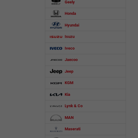
Geely
Honda
Hyundai
Isuzu
Iveco
Jaecoo
Jeep
KGM
Kia
Lynk & Co
MAN
Maserati