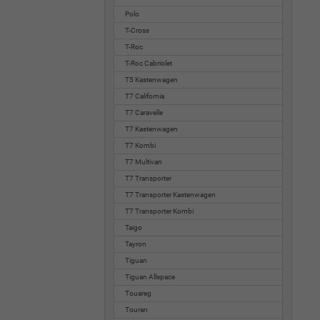
Polo
T-Cross
T-Roc
T-Roc Cabriolet
T5 Kastenwagen
T7 California
T7 Caravelle
T7 Kastenwagen
T7 Kombi
T7 Multivan
T7 Transporter
T7 Transporter Kastenwagen
T7 Transporter Kombi
Taigo
Tayron
Tiguan
Tiguan Allspace
Touareg
Touran