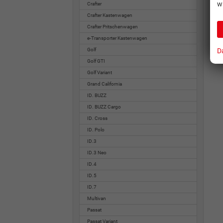
w
Crafter
Crafter Kastenwagen
Crafter Pritschenwagen
e-Transporter Kastenwagen
D
Golf
Golf GTI
Golf Variant
Grand California
ID. BUZZ
ID. BUZZ Cargo
ID. Cross
ID. Polo
ID.3
ID.3 Neo
ID.4
ID.5
ID.7
Multivan
Passat
Passat Variant