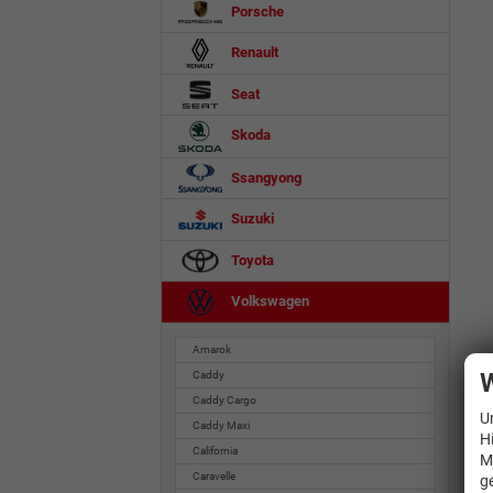
Porsche
Renault
Seat
Skoda
Ssangyong
Suzuki
Toyota
Volkswagen
Amarok
W
Caddy
Caddy Cargo
U
Caddy Maxi
H
California
M
Caravelle
g