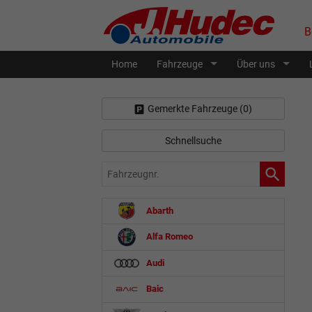
B
Home
Fahrzeuge
Über uns
Gemerkte Fahrzeuge (
0
)
Schnellsuche
Fahrzeugnr.
Abarth
Alfa Romeo
Audi
Baic