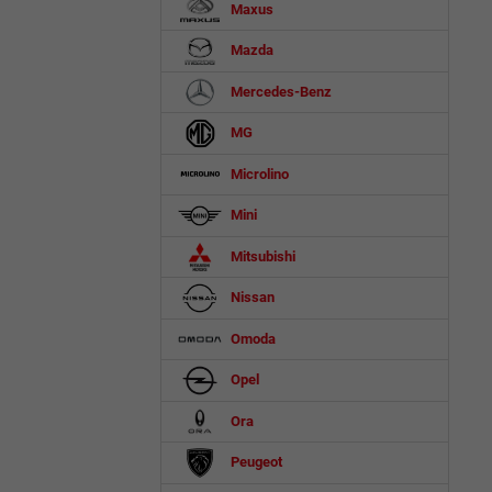
Maxus
Mazda
Mercedes-Benz
MG
Microlino
Mini
Mitsubishi
Nissan
Omoda
Opel
Ora
Peugeot