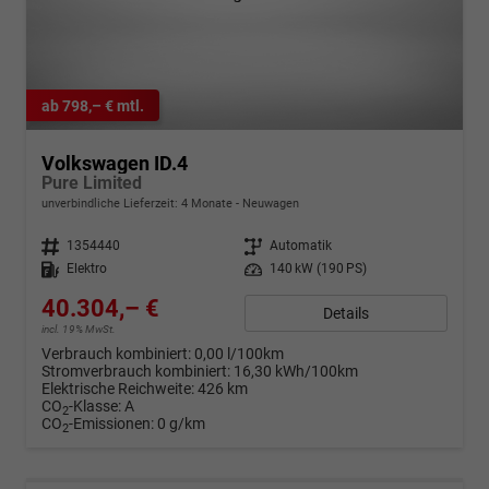
ab 798,– € mtl.
Volkswagen ID.4
Pure Limited
unverbindliche Lieferzeit:
4 Monate
Neuwagen
Fahrzeugnr.
1354440
Getriebe
Automatik
Kraftstoff
Elektro
Leistung
140 kW (190 PS)
40.304,– €
Details
incl. 19% MwSt.
Verbrauch kombiniert:
0,00 l/100km
Stromverbrauch kombiniert:
16,30 kWh/100km
Elektrische Reichweite:
426 km
CO
-Klasse:
A
2
CO
-Emissionen:
0 g/km
2