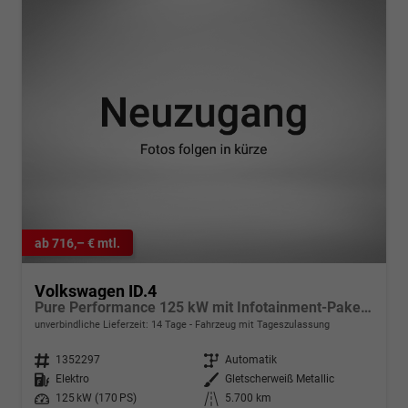
ab 716,– € mtl.
Volkswagen ID.4
Pure Performance 125 kW mit Infotainment-Paket Performance, Navi. IQ.Drive, AreaView, FS-beheizbar, el. Klappe, Winter, 18-Zoll
unverbindliche Lieferzeit:
14 Tage
Fahrzeug mit Tageszulassung
Fahrzeugnr.
1352297
Getriebe
Automatik
Kraftstoff
Elektro
Außenfarbe
Gletscherweiß Metallic
Leistung
125 kW (170 PS)
Kilometerstand
5.700 km