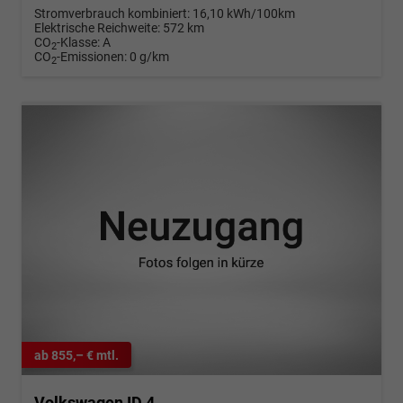
Stromverbrauch kombiniert:
16,10 kWh/100km
Elektrische Reichweite:
572 km
CO
-Klasse:
A
2
CO
-Emissionen:
0 g/km
2
ab 855,– € mtl.
Volkswagen ID.4