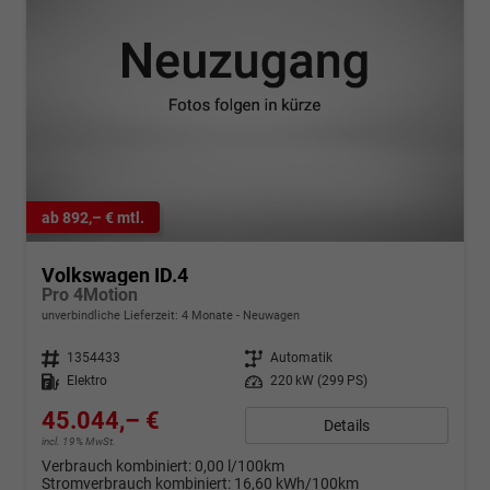
ab 892,– € mtl.
Volkswagen ID.4
Pro 4Motion
unverbindliche Lieferzeit:
4 Monate
Neuwagen
Fahrzeugnr.
1354433
Getriebe
Automatik
Kraftstoff
Elektro
Leistung
220 kW (299 PS)
45.044,– €
Details
incl. 19% MwSt.
Verbrauch kombiniert:
0,00 l/100km
Stromverbrauch kombiniert:
16,60 kWh/100km