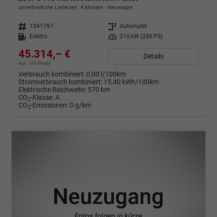
unverbindliche Lieferzeit:
4 Monate
Neuwagen
Fahrzeugnr.
1341797
Getriebe
Automatik
Kraftstoff
Elektro
Leistung
210 kW (286 PS)
45.314,– €
Details
incl. 19% MwSt.
Verbrauch kombiniert:
0,00 l/100km
Stromverbrauch kombiniert:
15,40 kWh/100km
Elektrische Reichweite:
570 km
CO
-Klasse:
A
2
CO
-Emissionen:
0 g/km
2