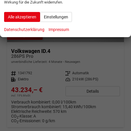
Wirkung für die Zukunft widerrufen.
Alle akzeptieren
Einstellungen
Datenschutzerklärung
Impressum
ab 856,– € mtl.
Volkswagen ID.4
286PS Pro
unverbindliche Lieferzeit:
4 Monate
Neuwagen
Fahrzeugnr.
1341792
Getriebe
Automatik
Kraftstoff
Elektro
Leistung
210 kW (286 PS)
43.234,– €
Details
incl. 19% MwSt.
Verbrauch kombiniert:
0,00 l/100km
Stromverbrauch kombiniert:
15,40 kWh/100km
Elektrische Reichweite:
570 km
CO
-Klasse:
A
2
CO
-Emissionen:
0 g/km
2