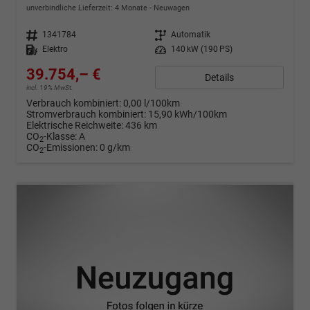
unverbindliche Lieferzeit:
4 Monate
Neuwagen
Fahrzeugnr.
1341784
Getriebe
Automatik
Kraftstoff
Elektro
Leistung
140 kW (190 PS)
39.754,– €
Details
incl. 19% MwSt.
Verbrauch kombiniert:
0,00 l/100km
Stromverbrauch kombiniert:
15,90 kWh/100km
Elektrische Reichweite:
436 km
CO
-Klasse:
A
2
CO
-Emissionen:
0 g/km
2