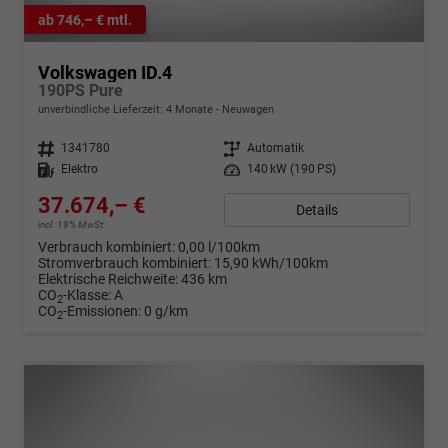
ab 746,– € mtl.
Volkswagen ID.4
190PS Pure
unverbindliche Lieferzeit:
4 Monate
Neuwagen
Fahrzeugnr.
1341780
Getriebe
Automatik
Kraftstoff
Elektro
Leistung
140 kW (190 PS)
37.674,– €
Details
incl. 19% MwSt.
Verbrauch kombiniert:
0,00 l/100km
Stromverbrauch kombiniert:
15,90 kWh/100km
Elektrische Reichweite:
436 km
CO
-Klasse:
A
2
CO
-Emissionen:
0 g/km
2