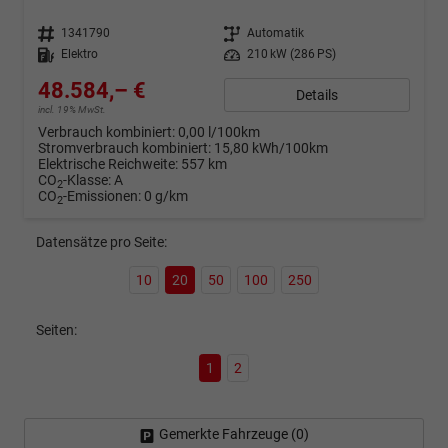
Fahrzeugnr.
1341790
Getriebe
Automatik
Kraftstoff
Elektro
Leistung
210 kW (286 PS)
48.584,– €
Details
incl. 19% MwSt.
Verbrauch kombiniert:
0,00 l/100km
Stromverbrauch kombiniert:
15,80 kWh/100km
Elektrische Reichweite:
557 km
CO
-Klasse:
A
2
CO
-Emissionen:
0 g/km
2
Datensätze pro Seite:
10
20
50
100
250
Seiten:
1
2
Gemerkte Fahrzeuge (
0
)