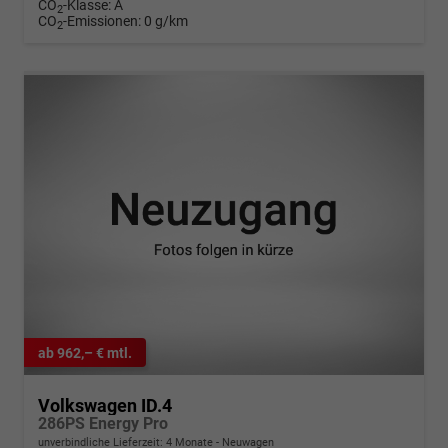
CO
-Klasse:
A
2
CO
-Emissionen:
0 g/km
2
ab 962,– € mtl.
Volkswagen ID.4
286PS Energy Pro
unverbindliche Lieferzeit:
4 Monate
Neuwagen