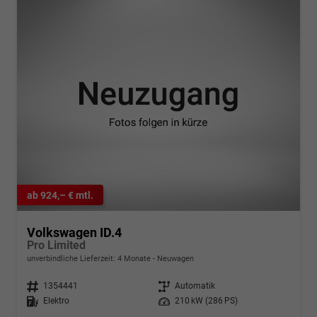
ab 924,– € mtl.
Volkswagen ID.4
Pro Limited
unverbindliche Lieferzeit:
4 Monate
Neuwagen
Fahrzeugnr.
1354441
Getriebe
Automatik
Kraftstoff
Elektro
Leistung
210 kW (286 PS)