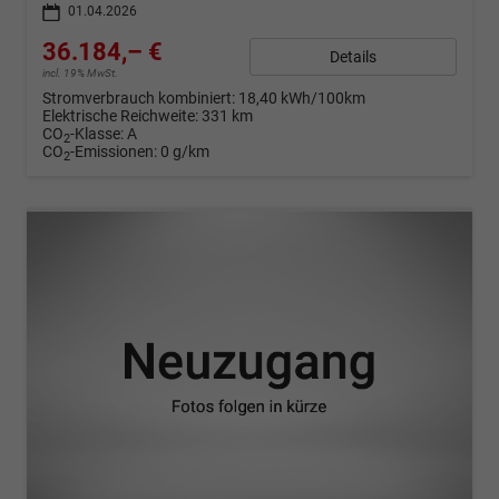
01.04.2026
36.184,– €
Details
incl. 19% MwSt.
Stromverbrauch kombiniert:
18,40 kWh/100km
Elektrische Reichweite:
331 km
CO
-Klasse:
A
2
CO
-Emissionen:
0 g/km
2