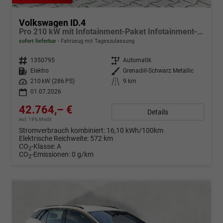
Volkswagen ID.4
Pro 210 kW mit Infotainment-Paket Infotainment- / Assistenz- Komfortp.
sofort lieferbar
Fahrzeug mit Tageszulassung
Fahrzeugnr.
1350795
Getriebe
Automatik
Kraftstoff
Elektro
Außenfarbe
Grenadill-Schwarz Metallic
Leistung
210 kW (286 PS)
Kilometerstand
9 km
01.07.2026
42.764,– €
Details
incl. 19% MwSt.
Stromverbrauch kombiniert:
16,10 kWh/100km
Elektrische Reichweite:
572 km
CO
-Klasse:
A
2
CO
-Emissionen:
0 g/km
2