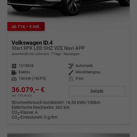
ab 714,– € mtl.
Volkswagen ID.4
Start RFK LED SHZ VZE Navi APP
unverbindliche Lieferzeit:
7 Tage
Neuwagen
Fahrzeugnr.
1319838
Getriebe
Automatik
Kraftstoff
Elektro
Außenfarbe
Mondsteingrau
Leistung
140 kW (190 PS)
Kilometerstand
9 km
36.079,– €
Details
incl. 19% MwSt.
Stromverbrauch kombiniert:
16,50 kWh/100km
Elektrische Reichweite:
362 km
CO
-Klasse:
A
2
CO
-Emissionen:
0 g/km
2