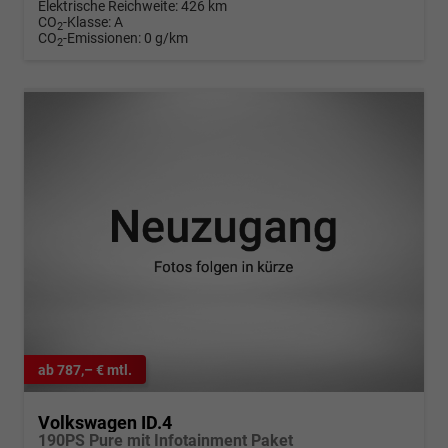
Elektrische Reichweite:
426 km
CO
-Klasse:
A
2
CO
-Emissionen:
0 g/km
2
ab 787,– € mtl.
Volkswagen ID.4
190PS Pure mit Infotainment Paket