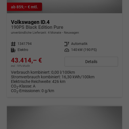
ab 859,– € mtl.
Volkswagen ID.4
190PS Black Edition Pure
unverbindliche Lieferzeit:
4 Monate
Neuwagen
Fahrzeugnr.
1341794
Getriebe
Automatik
Kraftstoff
Elektro
Leistung
140 kW (190 PS)
43.414,– €
Details
incl. 19% MwSt.
Verbrauch kombiniert:
0,00 l/100km
Stromverbrauch kombiniert:
16,30 kWh/100km
Elektrische Reichweite:
426 km
CO
-Klasse:
A
2
CO
-Emissionen:
0 g/km
2