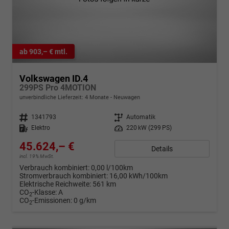
ab 903,– € mtl.
Volkswagen ID.4
299PS Pro 4MOTION
unverbindliche Lieferzeit:
4 Monate
Neuwagen
Fahrzeugnr.
1341793
Getriebe
Automatik
Kraftstoff
Elektro
Leistung
220 kW (299 PS)
45.624,– €
Details
incl. 19% MwSt.
Verbrauch kombiniert:
0,00 l/100km
Stromverbrauch kombiniert:
16,00 kWh/100km
Elektrische Reichweite:
561 km
CO
-Klasse:
A
2
CO
-Emissionen:
0 g/km
2