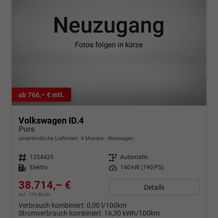
ab 766,– € mtl.
Volkswagen ID.4
Pure
unverbindliche Lieferzeit:
4 Monate
Neuwagen
Fahrzeugnr.
1354435
Getriebe
Automatik
Kraftstoff
Elektro
Leistung
140 kW (190 PS)
38.714,– €
Details
incl. 19% MwSt.
Verbrauch kombiniert:
0,00 l/100km
Stromverbrauch kombiniert:
16,30 kWh/100km