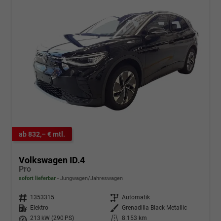
ab 832,– € mtl.
Volkswagen ID.4
Pro
sofort lieferbar
Jungwagen/Jahreswagen
Fahrzeugnr.
1353315
Getriebe
Automatik
Kraftstoff
Elektro
Außenfarbe
Grenadilla Black Metallic
Leistung
213 kW (290 PS)
Kilometerstand
8.153 km