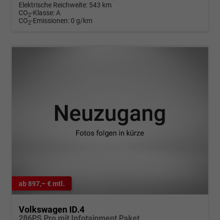
Elektrische Reichweite:
543 km
CO
-Klasse:
A
2
CO
-Emissionen:
0 g/km
2
ab 897,– € mtl.
Volkswagen ID.4
286PS Pro mit Infotainment Paket