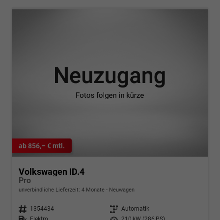
ab 856,– € mtl.
Volkswagen ID.4
Pro
unverbindliche Lieferzeit:
4 Monate
Neuwagen
Fahrzeugnr.
1354434
Getriebe
Automatik
Kraftstoff
Elektro
Leistung
210 kW (286 PS)