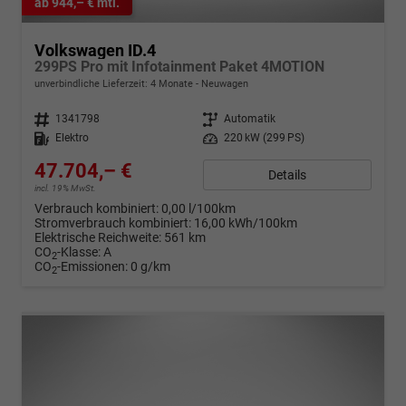
ab 944,– € mtl.
Volkswagen ID.4
299PS Pro mit Infotainment Paket 4MOTION
unverbindliche Lieferzeit:
4 Monate
Neuwagen
Fahrzeugnr.
1341798
Getriebe
Automatik
Kraftstoff
Elektro
Leistung
220 kW (299 PS)
47.704,– €
Details
incl. 19% MwSt.
Verbrauch kombiniert:
0,00 l/100km
Stromverbrauch kombiniert:
16,00 kWh/100km
Elektrische Reichweite:
561 km
CO
-Klasse:
A
2
CO
-Emissionen:
0 g/km
2