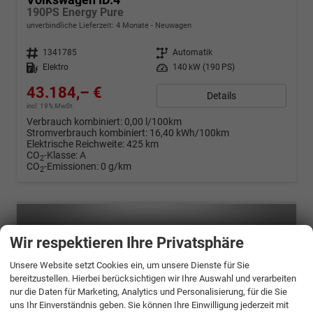
190PS Energy Pure
unverbindliche Lieferzeit:
4 Monate
Neuwagen
Fahrzeugnr.
1341785
Getriebe
Automatik
Kraftstoff
Elektro
Leistung
140 kW (190 PS)
43.184,– €
Details
incl. 19% MwSt.
Verbrauch kombiniert:
0,00 l/100km
Stromverbrauch kombiniert:
16,40 kWh/100km
Elektrische Reichweite:
425 km
CO
-Klasse:
A
2
CO
-Emissionen:
0 g/km
2
Wir respektieren Ihre Privatsphäre
Unsere Website setzt Cookies ein, um unsere Dienste für Sie
bereitzustellen. Hierbei berücksichtigen wir Ihre Auswahl und verarbeiten
nur die Daten für Marketing, Analytics und Personalisierung, für die Sie
uns Ihr Einverständnis geben. Sie können Ihre Einwilligung jederzeit mit