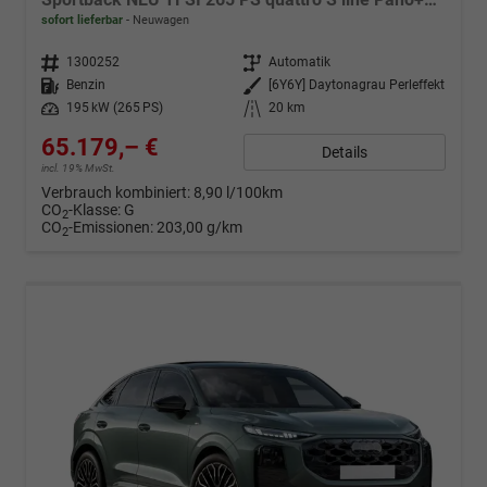
sofort lieferbar
Neuwagen
Fahrzeugnr.
1300252
Getriebe
Automatik
Kraftstoff
Benzin
Außenfarbe
[6Y6Y] Daytonagrau Perleffekt
Leistung
195 kW (265 PS)
Kilometerstand
20 km
65.179,– €
Details
incl. 19% MwSt.
Verbrauch kombiniert:
8,90 l/100km
CO
-Klasse:
G
2
CO
-Emissionen:
203,00 g/km
2