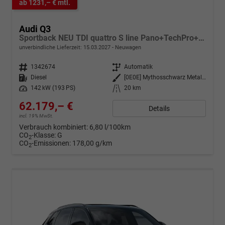
ab 1231,– € mtl.
Audi Q3
Sportback NEU TDI quattro S line Pano+TechPro+Matrix+AHK+HUD+Alu20+KlimaPlus+DCC+SONOS
unverbindliche Lieferzeit:
15.03.2027
Neuwagen
Fahrzeugnr.
1342674
Getriebe
Automatik
Kraftstoff
Diesel
Außenfarbe
[0E0E] Mythosschwarz Metallic
Leistung
142 kW (193 PS)
Kilometerstand
20 km
62.179,– €
Details
incl. 19% MwSt.
Verbrauch kombiniert:
6,80 l/100km
CO
-Klasse:
G
2
CO
-Emissionen:
178,00 g/km
2