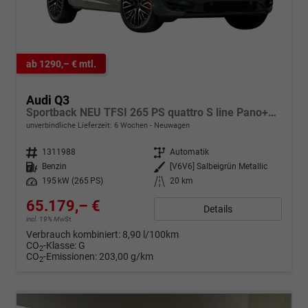
ab 1290,– € mtl.
Audi Q3
Sportback NEU TFSI 265 PS quattro S line Pano+TechPro+Matrix+AHK+HUD+Alu20+KlimaPlus+DCC+SONOS
unverbindliche Lieferzeit:
6 Wochen
Neuwagen
Fahrzeugnr.
1311988
Getriebe
Automatik
Kraftstoff
Benzin
Außenfarbe
[V6V6] Salbeigrün Metallic
Leistung
195 kW (265 PS)
Kilometerstand
20 km
65.179,– €
Details
incl. 19% MwSt.
Verbrauch kombiniert:
8,90 l/100km
CO
-Klasse:
G
2
CO
-Emissionen:
203,00 g/km
2