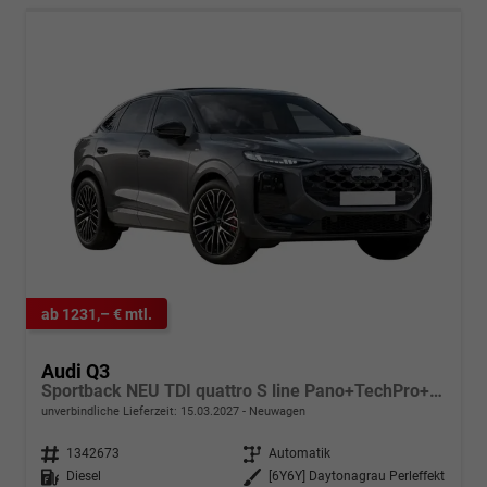
ab 1231,– € mtl.
Audi Q3
Sportback NEU TDI quattro S line Pano+TechPro+Matrix+AHK+HUD+Alu20+KlimaPlus+DCC+SONOS
unverbindliche Lieferzeit:
15.03.2027
Neuwagen
Fahrzeugnr.
1342673
Getriebe
Automatik
Kraftstoff
Diesel
Außenfarbe
[6Y6Y] Daytonagrau Perleffekt