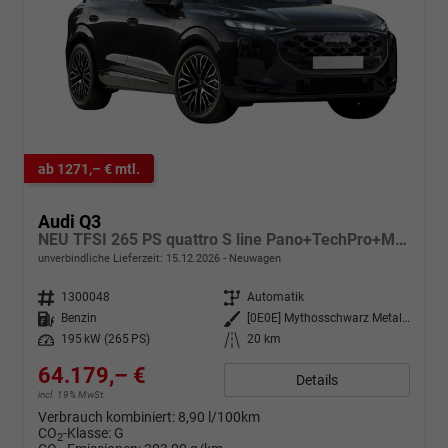
ab 1271,– € mtl.
Audi Q3
NEU TFSI 265 PS quattro S line Pano+TechPro+Matrix+AHK+HUD+Alu20+KlimaPlus+DCC+SONOS
unverbindliche Lieferzeit:
15.12.2026
Neuwagen
Fahrzeugnr.
1300048
Getriebe
Automatik
Kraftstoff
Benzin
Außenfarbe
[0E0E] Mythosschwarz Metallic
Leistung
195 kW (265 PS)
Kilometerstand
20 km
64.179,– €
Details
incl. 19% MwSt.
Verbrauch kombiniert:
8,90 l/100km
CO
-Klasse:
G
2