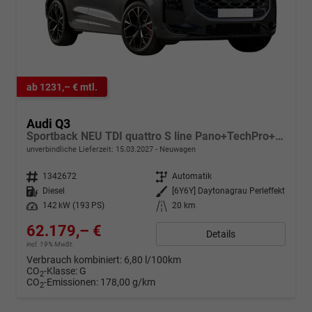
ab 1231,– € mtl.
Audi Q3
Sportback NEU TDI quattro S line Pano+TechPro+Matrix+AHK+HUD+Alu20+KlimaPlus+DCC+SONOS
unverbindliche Lieferzeit:
15.03.2027
Neuwagen
Fahrzeugnr.
1342672
Getriebe
Automatik
Kraftstoff
Diesel
Außenfarbe
[6Y6Y] Daytonagrau Perleffekt
Leistung
142 kW (193 PS)
Kilometerstand
20 km
62.179,– €
Details
incl. 19% MwSt.
Verbrauch kombiniert:
6,80 l/100km
CO
-Klasse:
G
2
CO
-Emissionen:
178,00 g/km
2