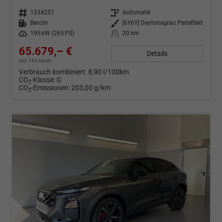
Fahrzeugnr.
1334251
Getriebe
Automatik
Kraftstoff
Benzin
Außenfarbe
[6Y6Y] Daytonagrau Perleffekt
Leistung
195 kW (265 PS)
Kilometerstand
20 km
65.679,– €
Details
incl. 19% MwSt.
Verbrauch kombiniert:
8,90 l/100km
CO
-Klasse:
G
2
CO
-Emissionen:
203,00 g/km
2