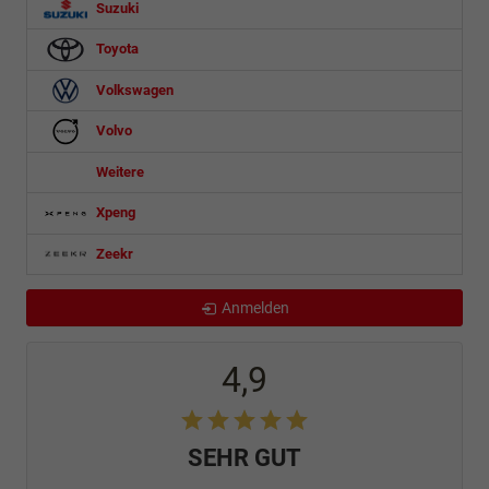
Suzuki
Toyota
Volkswagen
Volvo
Weitere
Xpeng
Zeekr
Anmelden
4,9
SEHR GUT