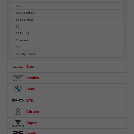
RS3
RS3 Sportback
S3 Sportback
S5
S5 Kombi
S6 Avant
SQ5
SQ5 Sportback
Baic
Bentley
BMW
BYD
Citroën
Cupra
Dacia