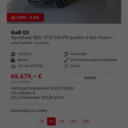
ab 1300,– € mtl.
Audi Q3
Sportback NEU TFSI 265 PS quattro S line Pano+TechPro+Matrix+AHK+HUD+Alu20+KlimaPlus+DCC+SONOS
sofort lieferbar
Neuwagen
Fahrzeugnr.
1334252
Getriebe
Automatik
Kraftstoff
Benzin
Außenfarbe
[6Y6Y] Daytonagrau Perleffekt
Leistung
195 kW (265 PS)
Kilometerstand
20 km
65.679,– €
Details
incl. 19% MwSt.
Verbrauch kombiniert:
8,90 l/100km
CO
-Klasse:
G
2
CO
-Emissionen:
203,00 g/km
2
Datensätze pro Seite:
10
20
50
100
250