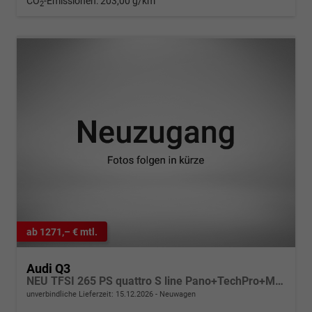
CO
-Emissionen:
203,00 g/km
2
ab 1271,– € mtl.
Audi Q3
NEU TFSI 265 PS quattro S line Pano+TechPro+Matrix+AHK+HUD+Alu20+KlimaPlus+DCC+SONOS
unverbindliche Lieferzeit:
15.12.2026
Neuwagen