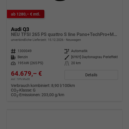
ab 1280,– € mtl.
Audi Q3
NEU TFSI 265 PS quattro S line Pano+TechPro+Matrix+AHK+HUD+Alu20+KlimaPlus+DCC+SONOS
unverbindliche Lieferzeit:
15.12.2026
Neuwagen
Fahrzeugnr.
1300049
Getriebe
Automatik
Kraftstoff
Benzin
Außenfarbe
[6Y6Y] Daytonagrau Perleffekt
Leistung
195 kW (265 PS)
Kilometerstand
20 km
64.679,– €
Details
incl. 19% MwSt.
Verbrauch kombiniert:
8,90 l/100km
CO
-Klasse:
G
2
CO
-Emissionen:
203,00 g/km
2