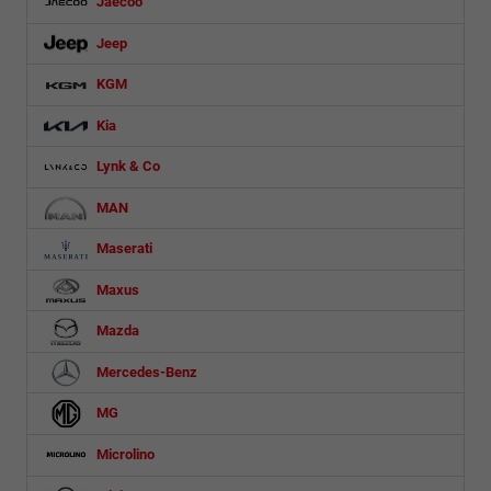
Jaecoo
Jeep
KGM
Kia
Lynk & Co
MAN
Maserati
Maxus
Mazda
Mercedes-Benz
MG
Microlino