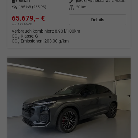
Kraftstoff
Benzin
Außenfarbe
[0E0E] Mythosschwarz Metallic
Leistung
195 kW (265 PS)
Kilometerstand
20 km
65.679,– €
Details
incl. 19% MwSt.
Verbrauch kombiniert:
8,90 l/100km
CO
-Klasse:
G
2
CO
-Emissionen:
203,00 g/km
2