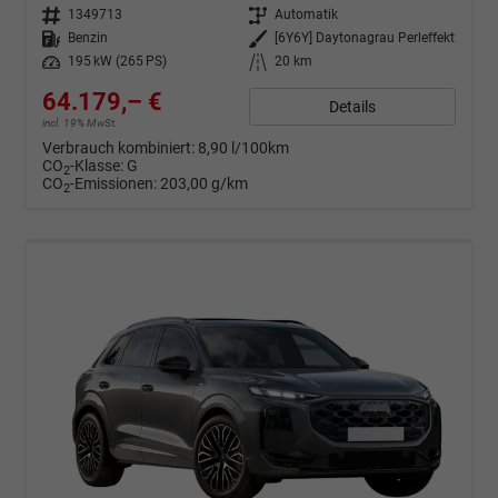
Fahrzeugnr.
1349713
Getriebe
Automatik
Kraftstoff
Benzin
Außenfarbe
[6Y6Y] Daytonagrau Perleffekt
Leistung
195 kW (265 PS)
Kilometerstand
20 km
64.179,– €
Details
incl. 19% MwSt.
Verbrauch kombiniert:
8,90 l/100km
CO
-Klasse:
G
2
CO
-Emissionen:
203,00 g/km
2