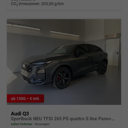
2
CO
-Emissionen:
203,00 g/km
2
ab 1300,– € mtl.
Audi Q3
Sportback NEU TFSI 265 PS quattro S line Pano+TechPro+Matrix+AHK+HUD+Alu20+KlimaPlus+DCC+SONOS
sofort lieferbar
Neuwagen