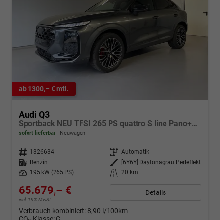
ab 1300,– € mtl.
Audi Q3
Sportback NEU TFSI 265 PS quattro S line Pano+TechPro+Matrix+AHK+HUD+Alu20+KlimaPlus+DCC+SONOS
sofort lieferbar
Neuwagen
Fahrzeugnr.
1326634
Getriebe
Automatik
Kraftstoff
Benzin
Außenfarbe
[6Y6Y] Daytonagrau Perleffekt
Leistung
195 kW (265 PS)
Kilometerstand
20 km
65.679,– €
Details
incl. 19% MwSt.
Verbrauch kombiniert:
8,90 l/100km
CO
-Klasse:
G