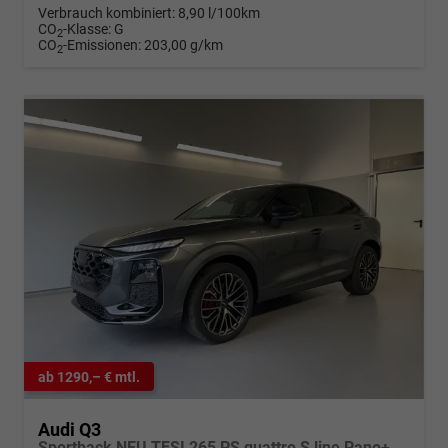
Verbrauch kombiniert:
8,90 l/100km
CO
-Klasse:
G
2
CO
-Emissionen:
203,00 g/km
2
ab 1290,– € mtl.
Audi Q3
Sportback NEU TFSI 265 PS quattro S line Pano+TechPro+Matrix+AHK+HUD+Alu20+KlimaPlus+DCC+SONOS