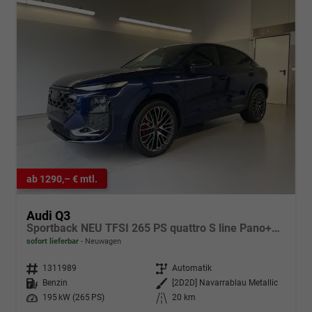
ab 1290,– € mtl.
Audi Q3
Sportback NEU TFSI 265 PS quattro S line Pano+TechPro+Matrix+AHK+HUD+Alu20+KlimaPlus+DCC+SONOS
sofort lieferbar
Neuwagen
Fahrzeugnr.
1311989
Getriebe
Automatik
Kraftstoff
Benzin
Außenfarbe
[2D2D] Navarrablau Metallic
Leistung
195 kW (265 PS)
Kilometerstand
20 km