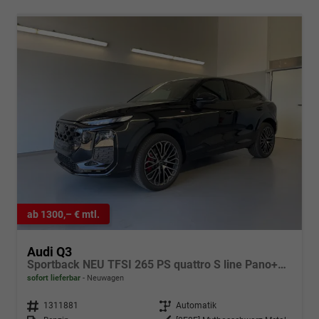
ab 1300,– € mtl.
Audi Q3
Sportback NEU TFSI 265 PS quattro S line Pano+TechPro+Matrix+AHK+HUD+Alu20+KlimaPlus+DCC+SONOS
sofort lieferbar
Neuwagen
Fahrzeugnr.
1311881
Getriebe
Automatik