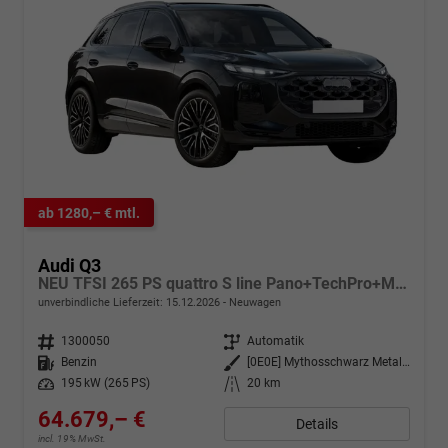
ab 1280,– € mtl.
Audi Q3
NEU TFSI 265 PS quattro S line Pano+TechPro+Matrix+AHK+HUD+Alu20+KlimaPlus+DCC+SONOS
unverbindliche Lieferzeit:
15.12.2026
Neuwagen
Fahrzeugnr.
1300050
Getriebe
Automatik
Kraftstoff
Benzin
Außenfarbe
[0E0E] Mythosschwarz Metallic
Leistung
195 kW (265 PS)
Kilometerstand
20 km
64.679,– €
Details
incl. 19% MwSt.