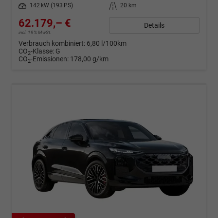
Leistung
142 kW (193 PS)
Kilometerstand
20 km
62.179,– €
Details
incl. 19% MwSt.
Verbrauch kombiniert:
6,80 l/100km
CO
-Klasse:
G
2
CO
-Emissionen:
178,00 g/km
2