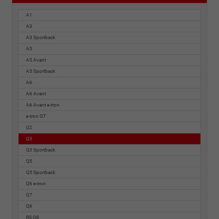
A1
A3
A3 Sportback
A5
A5 Avant
A5 Sportback
A6
A6 Avant
A6 Avant e-tron
e-tron GT
Q2
Q3
Q3 Sportback
Q5
Q5 Sportback
Q6 e-tron
Q7
Q8
RS Q8