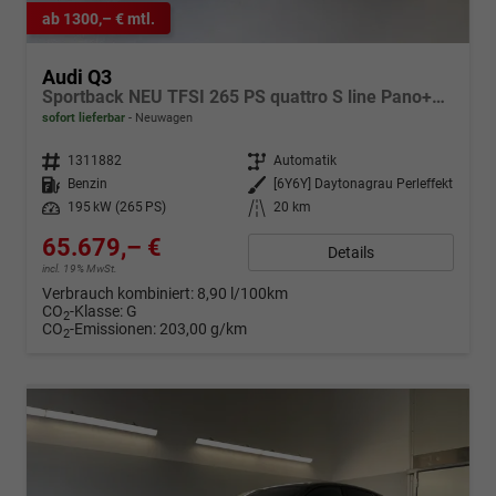
ab 1300,– € mtl.
Audi Q3
Sportback NEU TFSI 265 PS quattro S line Pano+TechPro+Matrix+AHK+HUD+Alu20+KlimaPlus+DCC+SONOS
sofort lieferbar
Neuwagen
Fahrzeugnr.
1311882
Getriebe
Automatik
Kraftstoff
Benzin
Außenfarbe
[6Y6Y] Daytonagrau Perleffekt
Leistung
195 kW (265 PS)
Kilometerstand
20 km
65.679,– €
Details
incl. 19% MwSt.
Verbrauch kombiniert:
8,90 l/100km
CO
-Klasse:
G
2
CO
-Emissionen:
203,00 g/km
2