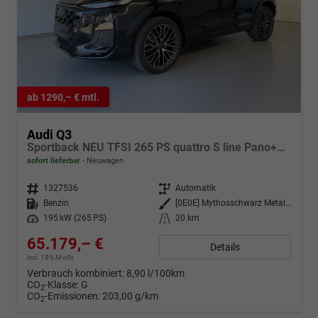
ab 1290,– € mtl.
Audi Q3
Sportback NEU TFSI 265 PS quattro S line Pano+TechPro+Matrix+AHK+HUD+Alu20+KlimaPlus+DCC+SONOS
sofort lieferbar
Neuwagen
Fahrzeugnr.
1327536
Getriebe
Automatik
Kraftstoff
Benzin
Außenfarbe
[0E0E] Mythosschwarz Metallic
Leistung
195 kW (265 PS)
Kilometerstand
20 km
65.179,– €
Details
incl. 19% MwSt.
Verbrauch kombiniert:
8,90 l/100km
CO
-Klasse:
G
2
CO
-Emissionen:
203,00 g/km
2