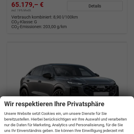
65.179,– €
Details
incl. 19% MwSt.
Verbrauch kombiniert:
8,90 l/100km
CO
-Klasse:
G
2
CO
-Emissionen:
203,00 g/km
2
Wir respektieren Ihre Privatsphäre
Unsere Website setzt Cookies ein, um unsere Dienste für Sie
bereitzustellen. Hierbei berücksichtigen wir Ihre Auswahl und verarbeiten
nur die Daten für Marketing, Analytics und Personalisierung, für die Sie
ab 1290,– € mtl.
uns Ihr Einverständnis geben. Sie können Ihre Einwilligung jederzeit mit