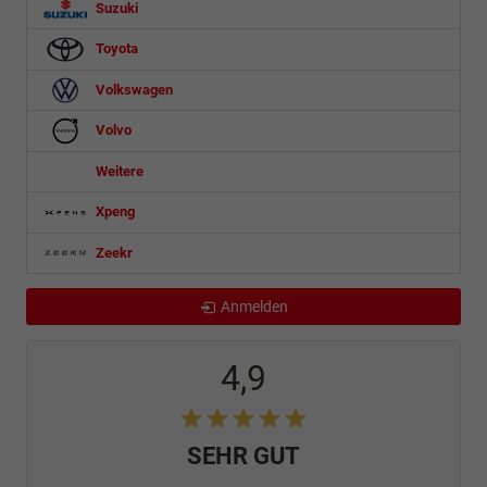
Suzuki
Toyota
Volkswagen
Volvo
Weitere
Xpeng
Zeekr
Anmelden
4,9
SEHR GUT