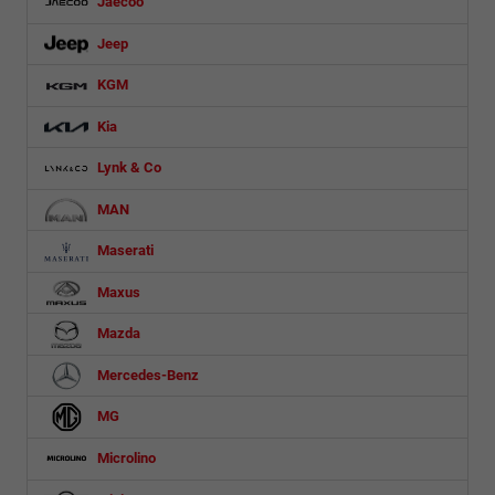
Jaecoo
Jeep
KGM
Kia
Lynk & Co
MAN
Maserati
Maxus
Mazda
Mercedes-Benz
MG
Microlino