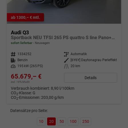
ab 1300,– € mtl.
Audi Q3
Sportback NEU TFSI 265 PS quattro S line Pano+TechPro+Matrix+AHK+HUD+Alu20+KlimaPlus+DCC+SONOS
sofort lieferbar
Neuwagen
Fahrzeugnr.
1334252
Getriebe
Automatik
Kraftstoff
Benzin
Außenfarbe
[6Y6Y] Daytonagrau Perleffekt
Leistung
195 kW (265 PS)
Kilometerstand
20 km
65.679,– €
Details
incl. 19% MwSt.
Verbrauch kombiniert:
8,90 l/100km
CO
-Klasse:
G
2
CO
-Emissionen:
203,00 g/km
2
Datensätze pro Seite:
10
20
50
100
250