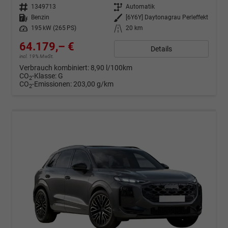
Fahrzeugnr.
1349713
Getriebe
Automatik
Kraftstoff
Benzin
Außenfarbe
[6Y6Y] Daytonagrau Perleffekt
Leistung
195 kW (265 PS)
Kilometerstand
20 km
64.179,– €
Details
incl. 19% MwSt.
Verbrauch kombiniert:
8,90 l/100km
CO
-Klasse:
G
2
CO
-Emissionen:
203,00 g/km
2