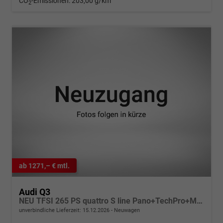
CO
-Emissionen:
203,00 g/km
2
ab 1271,– € mtl.
Audi Q3
NEU TFSI 265 PS quattro S line Pano+TechPro+Matrix+AHK+HUD+Alu20+KlimaPlus+DCC+SONOS
unverbindliche Lieferzeit:
15.12.2026
Neuwagen