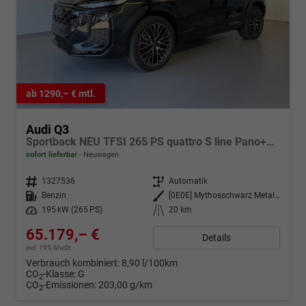
ab 1290,– € mtl.
Audi Q3
Sportback NEU TFSI 265 PS quattro S line Pano+TechPro+Matrix+AHK+HUD+Alu20+KlimaPlus+DCC+SONOS
sofort lieferbar
Neuwagen
Fahrzeugnr.
1327536
Getriebe
Automatik
Kraftstoff
Benzin
Außenfarbe
[0E0E] Mythosschwarz Metallic
Leistung
195 kW (265 PS)
Kilometerstand
20 km
65.179,– €
Details
incl. 19% MwSt.
Verbrauch kombiniert:
8,90 l/100km
CO
-Klasse:
G
2
CO
-Emissionen:
203,00 g/km
2