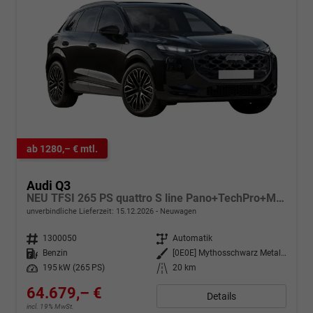
ab 1280,– € mtl.
Audi Q3
NEU TFSI 265 PS quattro S line Pano+TechPro+Matrix+AHK+HUD+Alu20+KlimaPlus+DCC+SONOS
unverbindliche Lieferzeit:
15.12.2026
Neuwagen
Fahrzeugnr.
1300050
Getriebe
Automatik
Kraftstoff
Benzin
Außenfarbe
[0E0E] Mythosschwarz Metallic
Leistung
195 kW (265 PS)
Kilometerstand
20 km
64.679,– €
Details
incl. 19% MwSt.