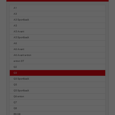
A1
A3
A3 Sportback
A5
A5 Avant
A5 Sportback
A6
A6 Avant
A6 Avant e-tron
e-tron GT
Q2
Q3
Q3 Sportback
Q5
Q5 Sportback
Q6 e-tron
Q7
Q8
RS Q8