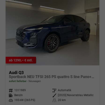
ab 1290,– € mtl.
Audi Q3
Sportback NEU TFSI 265 PS quattro S line Pano+TechPro+Matrix+AHK+HUD+Alu20+KlimaPlus+DCC+SONOS
sofort lieferbar
Neuwagen
Fahrzeugnr.
1311989
Getriebe
Automatik
Kraftstoff
Benzin
Außenfarbe
[2D2D] Navarrablau Metallic
Leistung
195 kW (265 PS)
Kilometerstand
20 km