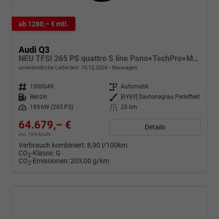
ab 1280,– € mtl.
Audi Q3
NEU TFSI 265 PS quattro S line Pano+TechPro+Matrix+AHK+HUD+Alu20+KlimaPlus+DCC+SONOS
unverbindliche Lieferzeit:
15.12.2026
Neuwagen
Fahrzeugnr.
1300049
Getriebe
Automatik
Kraftstoff
Benzin
Außenfarbe
[6Y6Y] Daytonagrau Perleffekt
Leistung
195 kW (265 PS)
Kilometerstand
20 km
64.679,– €
Details
incl. 19% MwSt.
Verbrauch kombiniert:
8,90 l/100km
CO
-Klasse:
G
2
CO
-Emissionen:
203,00 g/km
2