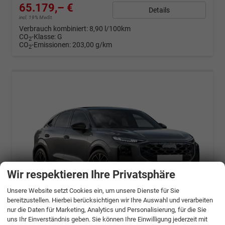
65.179,– €
Details
incl. 19% MwSt.
Verbrauch kombiniert:
8,90 l/100km
CO
-Klasse:
G
2
CO
-Emissionen:
203,00 g/km
2
Wir respektieren Ihre Privatsphäre
Unsere Website setzt Cookies ein, um unsere Dienste für Sie
bereitzustellen. Hierbei berücksichtigen wir Ihre Auswahl und verarbeiten
nur die Daten für Marketing, Analytics und Personalisierung, für die Sie
ab 1290,– € mtl.
uns Ihr Einverständnis geben. Sie können Ihre Einwilligung jederzeit mit