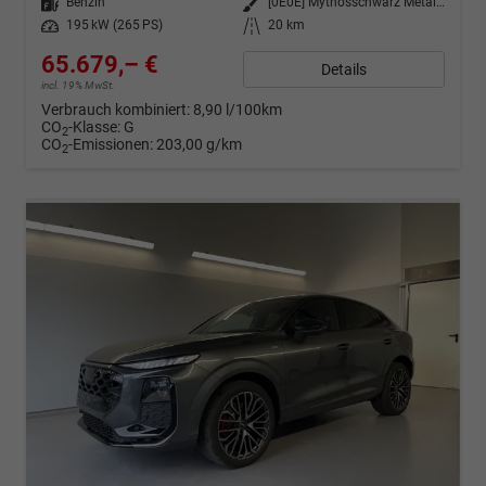
Kraftstoff
Benzin
Außenfarbe
[0E0E] Mythosschwarz Metallic
Leistung
195 kW (265 PS)
Kilometerstand
20 km
65.679,– €
Details
incl. 19% MwSt.
Verbrauch kombiniert:
8,90 l/100km
CO
-Klasse:
G
2
CO
-Emissionen:
203,00 g/km
2