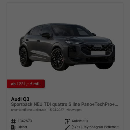
ab 1231,– € mtl.
Audi Q3
Sportback NEU TDI quattro S line Pano+TechPro+Matrix+AHK+HUD+Alu20+KlimaPlus+DCC+SONOS
unverbindliche Lieferzeit:
15.03.2027
Neuwagen
Fahrzeugnr.
1342673
Getriebe
Automatik
Kraftstoff
Diesel
Außenfarbe
[6Y6Y] Daytonagrau Perleffekt