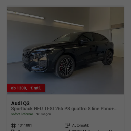
ab 1300,– € mtl.
Audi Q3
Sportback NEU TFSI 265 PS quattro S line Pano+TechPro+Matrix+AHK+HUD+Alu20+KlimaPlus+DCC+SONOS
sofort lieferbar
Neuwagen
Fahrzeugnr.
1311881
Getriebe
Automatik