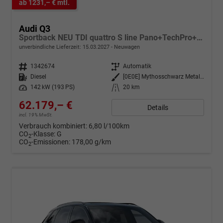
ab 1231,– € mtl.
Audi Q3
Sportback NEU TDI quattro S line Pano+TechPro+Matrix+AHK+HUD+Alu20+KlimaPlus+DCC+SONOS
unverbindliche Lieferzeit:
15.03.2027
Neuwagen
Fahrzeugnr.
1342674
Getriebe
Automatik
Kraftstoff
Diesel
Außenfarbe
[0E0E] Mythosschwarz Metallic
Leistung
142 kW (193 PS)
Kilometerstand
20 km
62.179,– €
Details
incl. 19% MwSt.
Verbrauch kombiniert:
6,80 l/100km
CO
-Klasse:
G
2
CO
-Emissionen:
178,00 g/km
2