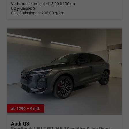
Verbrauch kombiniert:
8,90 l/100km
CO
-Klasse:
G
2
CO
-Emissionen:
203,00 g/km
2
ab 1290,– € mtl.
Audi Q3
Sportback NEU TFSI 265 PS quattro S line Pano+TechPro+Matrix+AHK+HUD+Alu20+KlimaPlus+DCC+SONOS