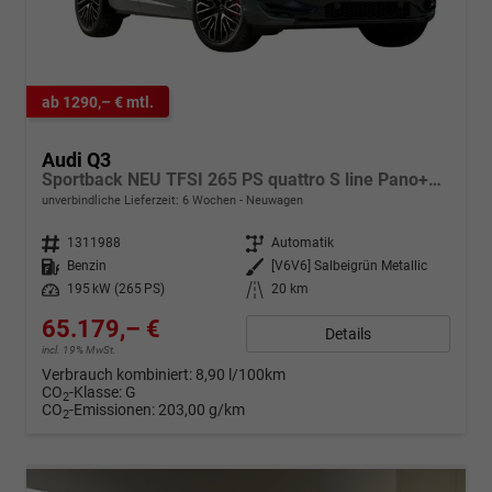
ab 1290,– € mtl.
Audi Q3
Sportback NEU TFSI 265 PS quattro S line Pano+TechPro+Matrix+AHK+HUD+Alu20+KlimaPlus+DCC+SONOS
unverbindliche Lieferzeit:
6 Wochen
Neuwagen
Fahrzeugnr.
1311988
Getriebe
Automatik
Kraftstoff
Benzin
Außenfarbe
[V6V6] Salbeigrün Metallic
Leistung
195 kW (265 PS)
Kilometerstand
20 km
65.179,– €
Details
incl. 19% MwSt.
Verbrauch kombiniert:
8,90 l/100km
CO
-Klasse:
G
2
CO
-Emissionen:
203,00 g/km
2