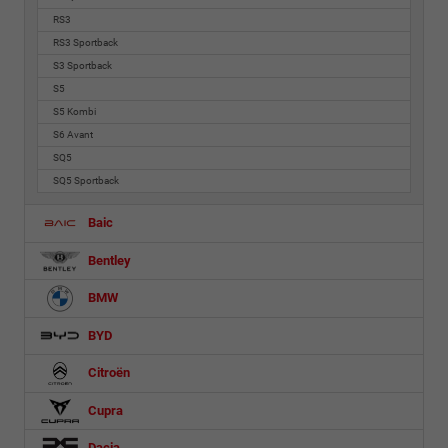
RS3
RS3 Sportback
S3 Sportback
S5
S5 Kombi
S6 Avant
SQ5
SQ5 Sportback
Baic
Bentley
BMW
BYD
Citroën
Cupra
Dacia