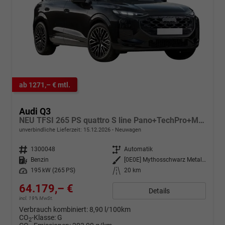
ab 1271,– € mtl.
Audi Q3
NEU TFSI 265 PS quattro S line Pano+TechPro+Matrix+AHK+HUD+Alu20+KlimaPlus+DCC+SONOS
unverbindliche Lieferzeit:
15.12.2026
Neuwagen
Fahrzeugnr.
1300048
Getriebe
Automatik
Kraftstoff
Benzin
Außenfarbe
[0E0E] Mythosschwarz Metallic
Leistung
195 kW (265 PS)
Kilometerstand
20 km
64.179,– €
Details
incl. 19% MwSt.
Verbrauch kombiniert:
8,90 l/100km
CO
-Klasse:
G
2