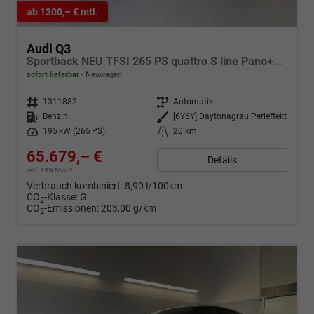
ab 1300,– € mtl.
Audi Q3
Sportback NEU TFSI 265 PS quattro S line Pano+TechPro+Matrix+AHK+HUD+Alu20+KlimaPlus+DCC+SONOS
sofort lieferbar
Neuwagen
Fahrzeugnr.
1311882
Getriebe
Automatik
Kraftstoff
Benzin
Außenfarbe
[6Y6Y] Daytonagrau Perleffekt
Leistung
195 kW (265 PS)
Kilometerstand
20 km
65.679,– €
Details
incl. 19% MwSt.
Verbrauch kombiniert:
8,90 l/100km
CO
-Klasse:
G
2
CO
-Emissionen:
203,00 g/km
2