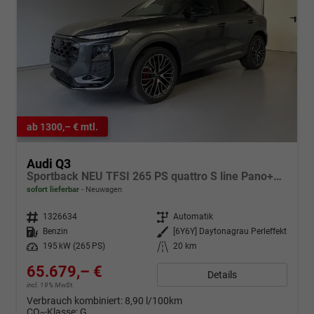
ab 1300,– € mtl.
Audi Q3
Sportback NEU TFSI 265 PS quattro S line Pano+TechPro+Matrix+AHK+HUD+Alu20+KlimaPlus+DCC+SONOS
sofort lieferbar
Neuwagen
Fahrzeugnr.
1326634
Getriebe
Automatik
Kraftstoff
Benzin
Außenfarbe
[6Y6Y] Daytonagrau Perleffekt
Leistung
195 kW (265 PS)
Kilometerstand
20 km
65.679,– €
Details
incl. 19% MwSt.
Verbrauch kombiniert:
8,90 l/100km
CO
-Klasse:
G