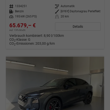
Fahrzeugnr.
1334251
Getriebe
Automatik
Kraftstoff
Benzin
Außenfarbe
[6Y6Y] Daytonagrau Perleffekt
Leistung
195 kW (265 PS)
Kilometerstand
20 km
65.679,– €
Details
incl. 19% MwSt.
Verbrauch kombiniert:
8,90 l/100km
CO
-Klasse:
G
2
CO
-Emissionen:
203,00 g/km
2