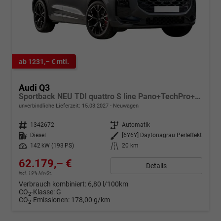
ab 1231,– € mtl.
Audi Q3
Sportback NEU TDI quattro S line Pano+TechPro+Matrix+AHK+HUD+Alu20+KlimaPlus+DCC+SONOS
unverbindliche Lieferzeit:
15.03.2027
Neuwagen
Fahrzeugnr.
1342672
Getriebe
Automatik
Kraftstoff
Diesel
Außenfarbe
[6Y6Y] Daytonagrau Perleffekt
Leistung
142 kW (193 PS)
Kilometerstand
20 km
62.179,– €
Details
incl. 19% MwSt.
Verbrauch kombiniert:
6,80 l/100km
CO
-Klasse:
G
2
CO
-Emissionen:
178,00 g/km
2