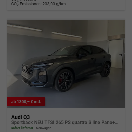
2
CO
-Emissionen:
203,00 g/km
2
ab 1300,– € mtl.
Audi Q3
Sportback NEU TFSI 265 PS quattro S line Pano+TechPro+Matrix+AHK+HUD+Alu20+KlimaPlus+DCC+SONOS
sofort lieferbar
Neuwagen