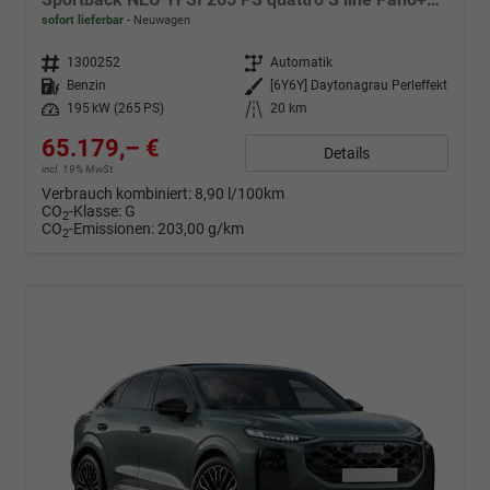
sofort lieferbar
Neuwagen
Fahrzeugnr.
1300252
Getriebe
Automatik
Kraftstoff
Benzin
Außenfarbe
[6Y6Y] Daytonagrau Perleffekt
Leistung
195 kW (265 PS)
Kilometerstand
20 km
65.179,– €
Details
incl. 19% MwSt.
Verbrauch kombiniert:
8,90 l/100km
CO
-Klasse:
G
2
CO
-Emissionen:
203,00 g/km
2