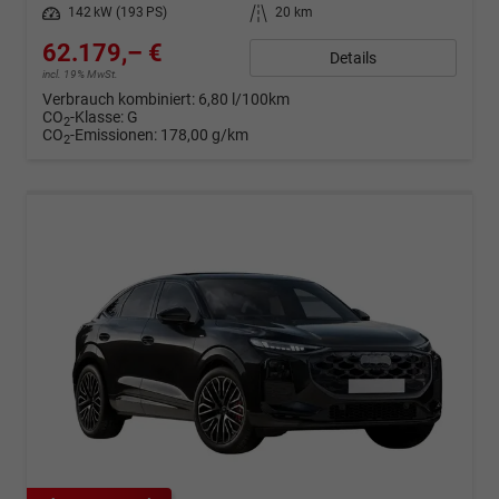
Leistung
142 kW (193 PS)
Kilometerstand
20 km
62.179,– €
Details
incl. 19% MwSt.
Verbrauch kombiniert:
6,80 l/100km
CO
-Klasse:
G
2
CO
-Emissionen:
178,00 g/km
2