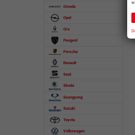
w
Omoda
Opel
Ora
D
Peugeot
Porsche
Renault
Seat
Skoda
Ssangyong
Suzuki
Toyota
Volkswagen