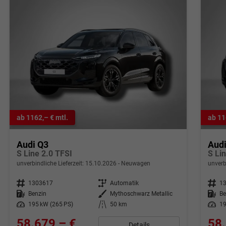
ab 1162,– € mtl.
ab 11
Audi Q3
Aud
S Line 2.0 TFSI
S Li
unverbindliche Lieferzeit:
15.10.2026
Neuwagen
unverb
Fahrzeugnr.
1303617
Getriebe
Automatik
Fahrzeugnr.
1
Kraftstoff
Benzin
Außenfarbe
Mythoschwarz Metallic
Kraftstoff
Be
Leistung
195 kW (265 PS)
Kilometerstand
50 km
Leistung
19
58.679,– €
58.
Details