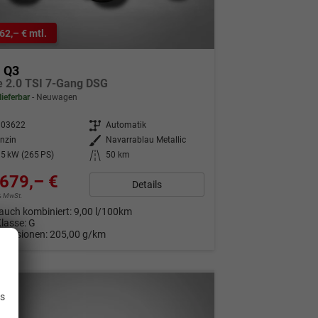
62,– € mtl.
i Q3
ne 2.0 TSI 7-Gang DSG
lieferbar
Neuwagen
303622
Getriebe
Automatik
nzin
Außenfarbe
Navarrablau Metallic
5 kW (265 PS)
Kilometerstand
50 km
679,– €
Details
9% MwSt.
auch kombiniert:
9,00 l/100km
Klasse:
G
Emissionen:
205,00 g/km
.
is