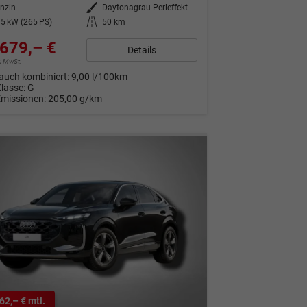
nzin
Außenfarbe
Daytonagrau Perleffekt
5 kW (265 PS)
Kilometerstand
50 km
679,– €
Details
9% MwSt.
auch kombiniert:
9,00 l/100km
Klasse:
G
Emissionen:
205,00 g/km
62,– € mtl.