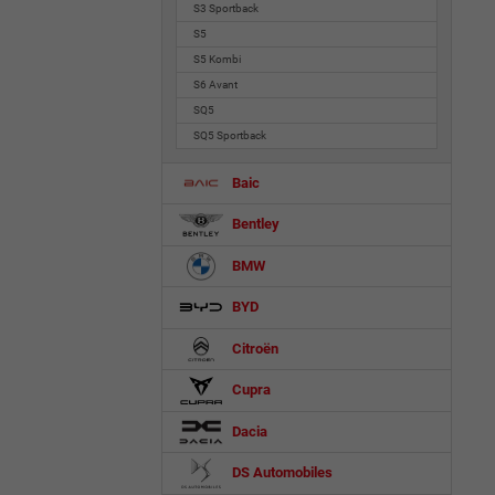
S3 Sportback
S5
S5 Kombi
S6 Avant
SQ5
SQ5 Sportback
Baic
Bentley
BMW
BYD
Citroën
Cupra
Dacia
DS Automobiles