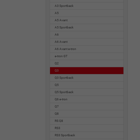
A3 Sportback
A5
A5 Avant
A5 Sportback
A6
A6 Avant
A6 Avant e-tron
e-tron GT
Q2
Q3
Q3 Sportback
Q5
Q5 Sportback
Q6 e-tron
Q7
Q8
RS Q8
RS3
RS3 Sportback