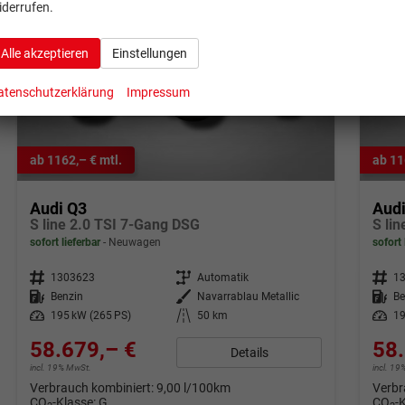
iderrufen.
Alle akzeptieren
Einstellungen
atenschutzerklärung
Impressum
ab 1162,– € mtl.
ab 11
Audi Q3
Aud
S line 2.0 TSI 7-Gang DSG
S li
sofort lieferbar
Neuwagen
sofort 
Fahrzeugnr.
1303623
Getriebe
Automatik
Fahrzeugnr.
1
Kraftstoff
Benzin
Außenfarbe
Navarrablau Metallic
Kraftstoff
Be
Leistung
195 kW (265 PS)
Kilometerstand
50 km
Leistung
19
58.679,– €
58.
Details
incl. 19% MwSt.
incl. 1
Verbrauch kombiniert:
9,00 l/100km
Verbr
CO
-Klasse:
G
CO
-