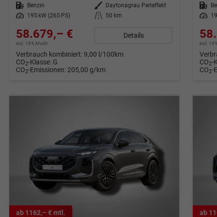
Kraftstoff
Benzin
Außenfarbe
Daytonagrau Perleffekt
Kraftstoff
Be
Leistung
195 kW (265 PS)
Kilometerstand
50 km
Leistung
19
58.679,– €
58.
Details
incl. 19% MwSt.
incl. 1
Verbrauch kombiniert:
9,00 l/100km
Verbr
CO
-Klasse:
G
CO
-
2
2
CO
-Emissionen:
205,00 g/km
CO
-
2
2
ab 1162,– € mtl.
ab 11