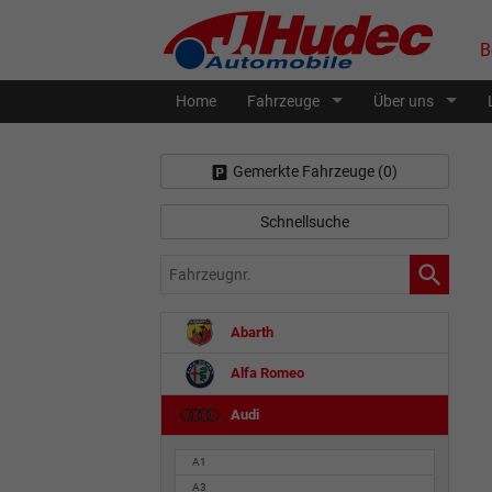
B
Home
Fahrzeuge
Über uns
Gemerkte Fahrzeuge (
0
)
Schnellsuche
Fahrzeugnr.
Abarth
Alfa Romeo
Audi
A1
A3