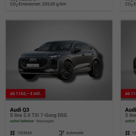
2
2
CO
-Emissionen:
205,00 g/km
CO
-
2
2
ab 1162,– € mtl.
ab 11
Audi Q3
Aud
S line 2.0 TSI 7-Gang DSG
S li
sofort lieferbar
Neuwagen
sofort 
Fahrzeugnr.
1303626
Getriebe
Automatik
Fahrzeugnr.
1