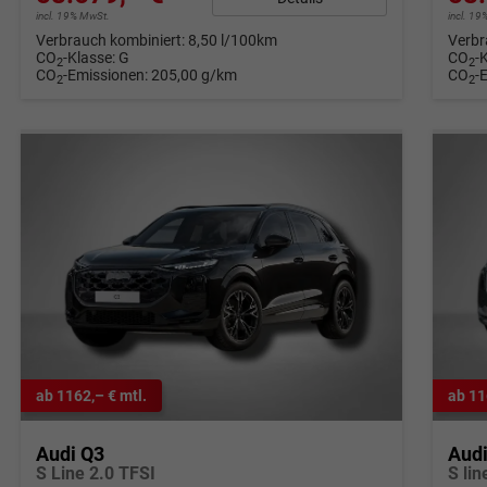
incl. 19% MwSt.
incl. 1
Verbrauch kombiniert:
8,50 l/100km
Verbr
CO
-Klasse:
G
CO
-
2
2
CO
-Emissionen:
205,00 g/km
CO
-
2
2
ab 1162,– € mtl.
ab 11
Audi Q3
Aud
S Line 2.0 TFSI
S li