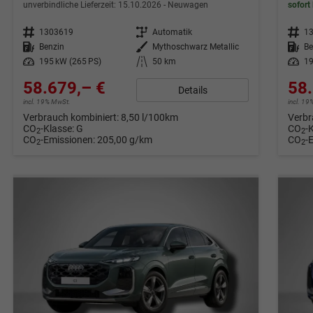
unverbindliche Lieferzeit:
15.10.2026
Neuwagen
sofort 
Fahrzeugnr.
1303619
Getriebe
Automatik
Fahrzeugnr.
1
Kraftstoff
Benzin
Außenfarbe
Mythoschwarz Metallic
Kraftstoff
Be
Leistung
195 kW (265 PS)
Kilometerstand
50 km
Leistung
19
58.679,– €
58.
Details
incl. 19% MwSt.
incl. 1
Verbrauch kombiniert:
8,50 l/100km
Verbr
CO
-Klasse:
G
CO
-
2
2
CO
-Emissionen:
205,00 g/km
CO
-
2
2