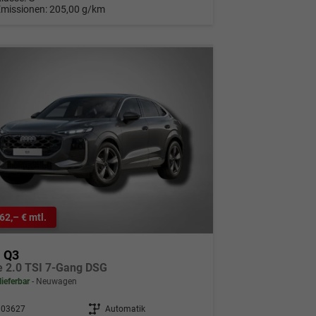
Emissionen:
205,00 g/km
62,– € mtl.
i Q3
ne 2.0 TSI 7-Gang DSG
lieferbar
Neuwagen
303627
Getriebe
Automatik