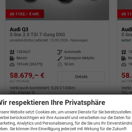
ab 1162,– € mtl.
ab 11
Audi Q3
Aud
S line 2.0 TSI 7-Gang DSG
S li
unverbindliche Lieferzeit:
15.09.2026
Neuwagen
sofort 
Fahrzeugnr.
1303621
Getriebe
Automatik
Fahrzeugnr.
1
Kraftstoff
Benzin
Außenfarbe
Salbeigrün Metallic
Kraftstoff
Be
Leistung
195 kW (265 PS)
Kilometerstand
50 km
Leistung
19
58.679,– €
58.
Details
incl. 19% MwSt.
incl. 1
Verbrauch kombiniert:
9,00 l/100km
Verbr
CO
-Klasse:
G
CO
-
2
2
CO
-Emissionen:
205,00 g/km
CO
-
2
2
ir respektieren Ihre Privatsphäre
nsere Website setzt Cookies ein, um unsere Dienste für Sie bereitzustellen
ierbei berücksichtigen wir Ihre Auswahl und verarbeiten nur die Daten für
arketing, Analytics und Personalisierung, für die Sie uns Ihr Einverständn
eben. Sie können Ihre Einwilligung jederzeit mit Wirkung für die Zukunft