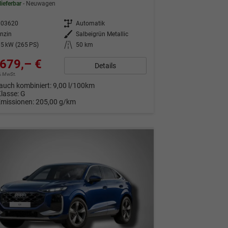
lieferbar
Neuwagen
303620
Getriebe
Automatik
nzin
Außenfarbe
Salbeigrün Metallic
5 kW (265 PS)
Kilometerstand
50 km
679,– €
Details
9% MwSt.
auch kombiniert:
9,00 l/100km
Klasse:
G
Emissionen:
205,00 g/km