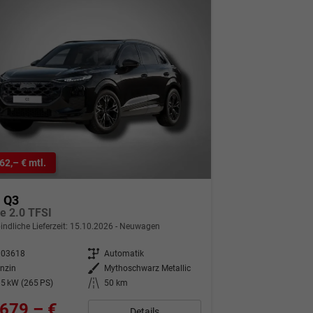
62,– € mtl.
i Q3
ne 2.0 TFSI
indliche Lieferzeit:
15.10.2026
Neuwagen
303618
Getriebe
Automatik
nzin
Außenfarbe
Mythoschwarz Metallic
5 kW (265 PS)
Kilometerstand
50 km
679,– €
Details