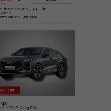
9% MwSt.
auch kombiniert:
8,50 l/100km
Klasse:
G
Emissionen:
205,00 g/km
62,– € mtl.
i Q3
ne 2.0 TSI 7-Gang DSG