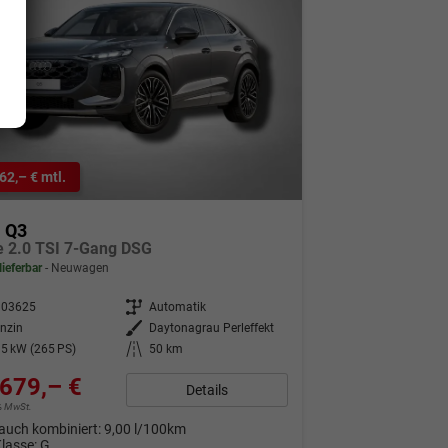
62,– € mtl.
i Q3
ne 2.0 TSI 7-Gang DSG
lieferbar
Neuwagen
303625
Getriebe
Automatik
nzin
Außenfarbe
Daytonagrau Perleffekt
5 kW (265 PS)
Kilometerstand
50 km
679,– €
Details
9% MwSt.
auch kombiniert:
9,00 l/100km
Klasse:
G