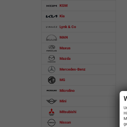
KGM
Kia
Lynk & Co
MAN
Maxus
Mazda
Mercedes-Benz
MG
Microlino
W
Mini
U
Mitsubishi
H
M
Nissan
g