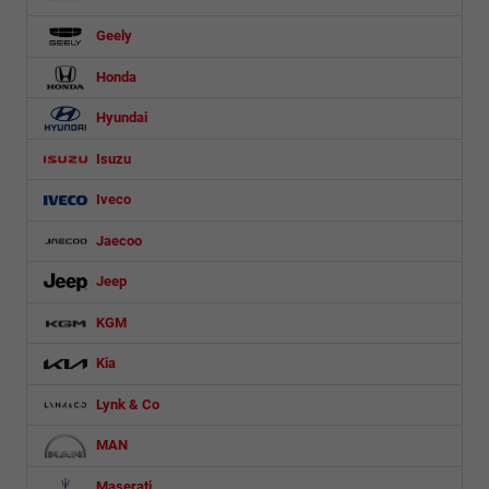
Geely
Honda
Hyundai
Isuzu
Iveco
Jaecoo
Jeep
KGM
Kia
Lynk & Co
MAN
Maserati