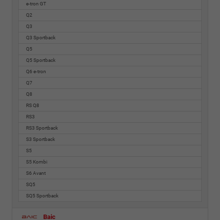
e-tron GT
Q2
Q3
Q3 Sportback
Q5
Q5 Sportback
Q6 e-tron
Q7
Q8
RS Q8
RS3
RS3 Sportback
S3 Sportback
S5
S5 Kombi
S6 Avant
SQ5
SQ5 Sportback
Baic