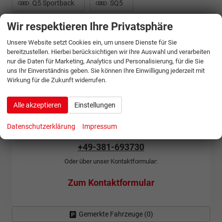
Q5 Sportback
SQ5
Wir respektieren Ihre Privatsphäre
SQ5 Sportback
Unsere Website setzt Cookies ein, um unsere Dienste für Sie
bereitzustellen. Hierbei berücksichtigen wir Ihre Auswahl und verarbeiten
nur die Daten für Marketing, Analytics und Personalisierung, für die Sie
uns Ihr Einverständnis geben. Sie können Ihre Einwilligung jederzeit mit
Wirkung für die Zukunft widerrufen.
Sie wünschen eine individuelle
Beratung?
Alle akzeptieren
Einstellungen
Gerne beraten wir Sie persönlich zu unseren Angeboten von
Audi. Sie erreichen uns unter:
Datenschutzerklärung
Impressum
+49-381-693730
Oder über unser Kontaktformular:
Zum Kontaktformular
Gemerkte Fahrzeuge (
0
)