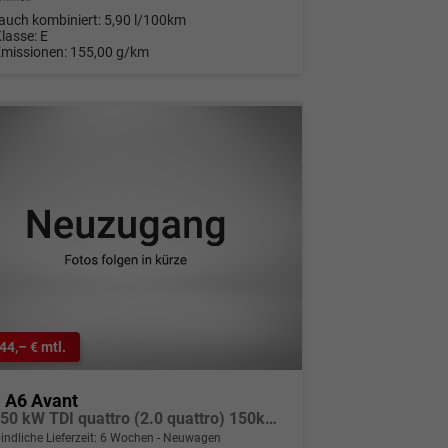
auch kombiniert:
5,90 l/100km
Klasse:
E
Emissionen:
155,00 g/km
44,– € mtl.
 A6 Avant
2.0 150 kW TDI quattro (2.0 quattro) 150kW (204 PS) 7-Gang S-tronic
indliche Lieferzeit:
6 Wochen
Neuwagen