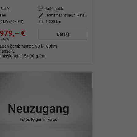
354191
Getriebe
Automatik
esel
Außenfarbe
, Mitternachtsgrün Metallic (S8)
0 kW (204 PS)
Kilometerstand
1.500 km
979,– €
Details
9% MwSt.
auch kombiniert:
5,90 l/100km
Klasse:
E
Emissionen:
154,00 g/km