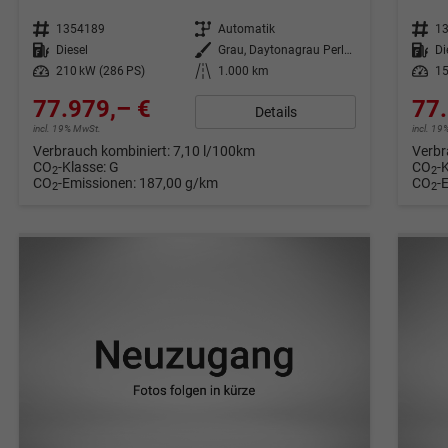
Fahrzeugnr.
1354189
Getriebe
Automatik
Fahrzeugnr.
1
Kraftstoff
Diesel
Außenfarbe
Grau, Daytonagrau Perleffekt (6Y)
Kraftstoff
Di
Leistung
210 kW (286 PS)
Kilometerstand
1.000 km
Leistung
15
77.979,– €
77.
Details
incl. 19% MwSt.
incl. 1
Verbrauch kombiniert:
7,10 l/100km
Verbr
CO
-Klasse:
G
CO
-
2
2
CO
-Emissionen:
187,00 g/km
CO
-
2
2