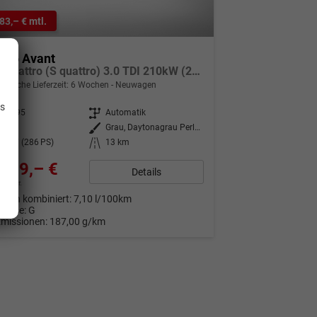
83,– € mtl.
 A6 Avant
S line quattro (S quattro) 3.0 TDI 210kW (286 PS) 8-Stufen tiptronic
.
indliche Lieferzeit:
6 Wochen
Neuwagen
is
354195
Getriebe
Automatik
esel
Außenfarbe
Grau, Daytonagrau Perleffekt (6Y)
0 kW (286 PS)
Kilometerstand
13 km
079,– €
Details
9% MwSt.
auch kombiniert:
7,10 l/100km
Klasse:
G
Emissionen:
187,00 g/km