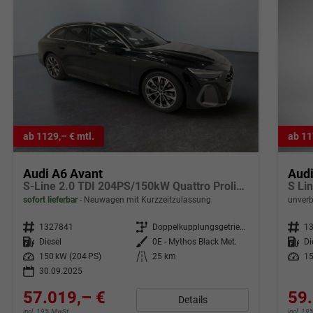
ab 1129,– € mtl.
ab 11
Audi A6 Avant
Audi
S-Line 2.0 TDI 204PS/150kW Quattro Proline S-Tronic 2026 +19" LM +AHK +Ambiente Paket +S-Sportfarhwerk +STH
sofort lieferbar
Neuwagen mit Kurzzeitzulassung
unverb
Fahrzeugnr.
1327841
Getriebe
Doppelkupplungsgetriebe (DSG)
Fahrzeugnr.
1
Kraftstoff
Diesel
Außenfarbe
0E - Mythos Black Met.
Kraftstoff
Di
Leistung
150 kW (204 PS)
Kilometerstand
25 km
Leistung
15
30.09.2025
57.019,– €
59.
Details
incl. 19% MwSt.
incl. 1