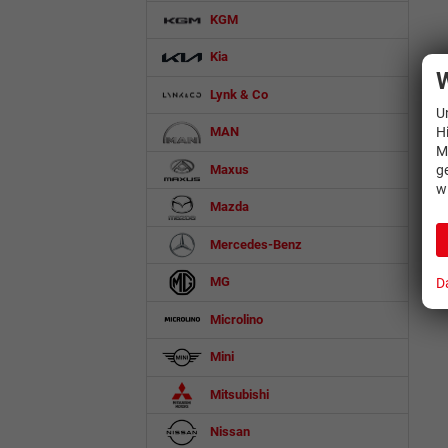
KGM
Kia
W
Lynk & Co
U
H
MAN
M
Maxus
g
w
Mazda
Mercedes-Benz
MG
D
Microlino
Mini
Mitsubishi
Nissan