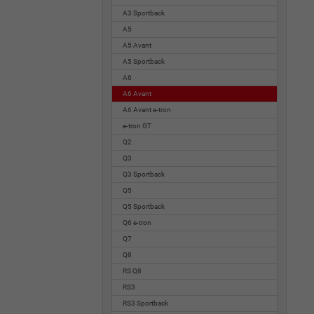
A3 Sportback
A5
A5 Avant
A5 Sportback
A6
A6 Avant
A6 Avant e-tron
e-tron GT
Q2
Q3
Q3 Sportback
Q5
Q5 Sportback
Q6 e-tron
Q7
Q8
RS Q8
RS3
RS3 Sportback