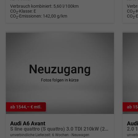
Verbrauch kombiniert:
5,60 l/100km
Verbr
CO
-Klasse:
E
CO
-
2
2
CO
-Emissionen:
142,00 g/km
CO
-
2
2
ab 1544,– € mtl.
ab 15
Audi A6 Avant
Audi
S line quattro (S quattro) 3.0 TDI 210kW (286 PS) 8-Stufen tiptronic
unverbindliche Lieferzeit:
6 Wochen
Neuwagen
unverb