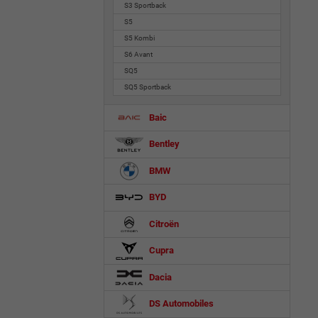
S3 Sportback
S5
S5 Kombi
S6 Avant
SQ5
SQ5 Sportback
Baic
Bentley
BMW
BYD
Citroën
Cupra
Dacia
DS Automobiles