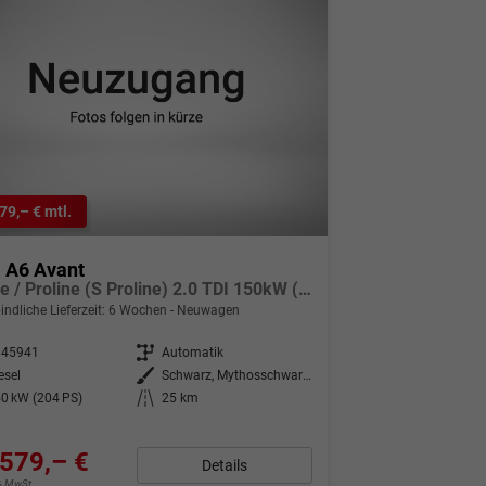
79,– € mtl.
 A6 Avant
S Line / Proline (S Proline) 2.0 TDI 150kW (204 PS) quattro 7-Gang-Tiptronic
indliche Lieferzeit:
6 Wochen
Neuwagen
345941
Getriebe
Automatik
esel
Außenfarbe
Schwarz, Mythosschwarz Metallic (0E)
0 kW (204 PS)
Kilometerstand
25 km
579,– €
Details
9% MwSt.