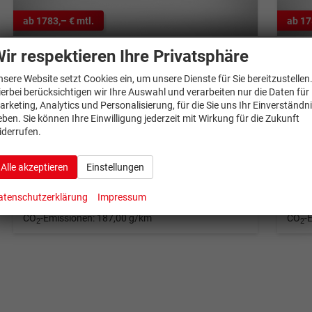
ab 1783,– € mtl.
ab 17
ir respektieren Ihre Privatsphäre
Audi A6 Avant
Audi
S line quattro (S quattro) 3.0 TDI 210kW (286 PS) 8-Stufen tiptronic
nsere Website setzt Cookies ein, um unsere Dienste für Sie bereitzustellen
unverbindliche Lieferzeit:
6 Wochen
Neuwagen
unverb
ierbei berücksichtigen wir Ihre Auswahl und verarbeiten nur die Daten für
arketing, Analytics und Personalisierung, für die Sie uns Ihr Einverständn
Fahrzeugnr.
1354194
Getriebe
Automatik
Fahrzeugnr.
1
eben. Sie können Ihre Einwilligung jederzeit mit Wirkung für die Zukunft
Kraftstoff
Diesel
Außenfarbe
Schwarz, Mythosschwarz Metallic (0E)
Kraftstoff
Di
iderrufen.
Leistung
210 kW (286 PS)
Kilometerstand
5 km
Leistung
21
90.079,– €
90.
Alle akzeptieren
Einstellungen
Details
incl. 19% MwSt.
incl. 1
Verbrauch kombiniert:
7,10 l/100km
Verbr
atenschutzerklärung
Impressum
CO
-Klasse:
G
CO
-
2
2
CO
-Emissionen:
187,00 g/km
CO
-
2
2