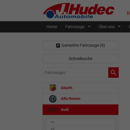
B
Home
Fahrzeuge
Über uns
Gemerkte Fahrzeuge (
0
)
Schnellsuche
Fahrzeugnr.
Abarth
Alfa Romeo
Audi
A1
A3