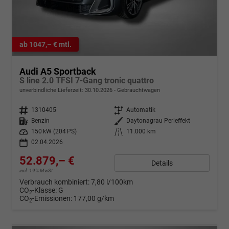
ab 1047,– € mtl.
Audi A5 Sportback
S line 2.0 TFSI 7-Gang tronic quattro
unverbindliche Lieferzeit:
30.10.2026
Gebrauchtwagen
Fahrzeugnr.
1310405
Getriebe
Automatik
Kraftstoff
Benzin
Außenfarbe
Daytonagrau Perleffekt
Leistung
150 kW (204 PS)
Kilometerstand
11.000 km
02.04.2026
52.879,– €
Details
incl. 19% MwSt.
Verbrauch kombiniert:
7,80 l/100km
CO
-Klasse:
G
2
CO
-Emissionen:
177,00 g/km
2