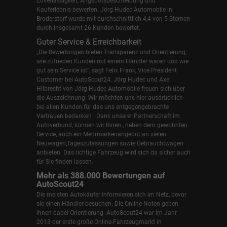
Zuverlässigkeit, Angebotsbeschreibung und
Kauferlebnis bewerten. Jörg Hudec Automobile in
Broderstorf wurde mit durchschnittlich 4,4 von 5 Sternen
durch insgesamt 26 Kunden bewertet.
Guter Service & Erreichbarkeit
„Die Bewertungen bieten Transparenz und Orientierung,
wie zufrieden Kunden mit einem Händler waren und wie
gut sein Service ist“, sagt Felix Frank, Vice President
Customer bei AutoScout24.
Jörg Hudec und Axel
Hilbrecht
von Jörg Hudec Automobile freuen sich über
die Auszeichnung. Wir möchten uns hier ausdrücklich
bei allen Kunden für das uns entgegengebrachte
Vertrauen bedanken . Dank unserer Partnerschaft im
Autoverbund, können wir Ihnen , neben dem gewohnten
Service, auch ein Mehrmarkenangebot an vielen
Neuwagen,Tageszulassungen sowie Gebrauchtwagen
anbieten. Das richtige Fahrzeug wird sich da sicher auch
für Sie finden lassen.
Mehr als 388.000 Bewertungen auf
AutoScout24
Die meisten Autokäufer informieren sich im Netz, bevor
sie einen Händler besuchen. Die Online-Noten geben
ihnen dabei Orientierung. AutoScout24 war im Jahr
2013 der erste große Online-Fahrzeugmarkt in