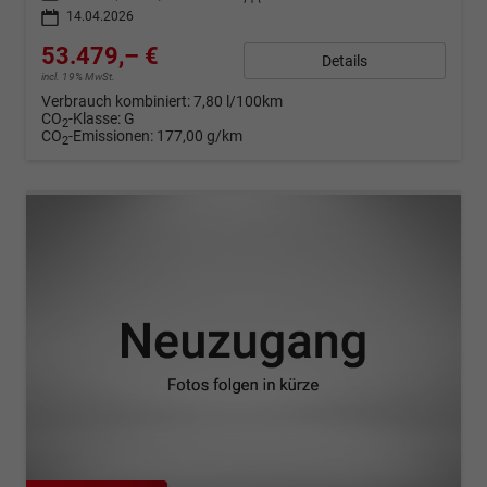
14.04.2026
53.479,– €
Details
incl. 19% MwSt.
Verbrauch kombiniert:
7,80 l/100km
CO
-Klasse:
G
2
CO
-Emissionen:
177,00 g/km
2