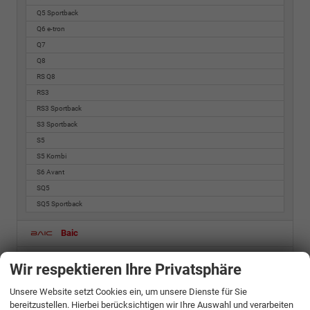
Q5 Sportback
Q6 e-tron
Q7
Q8
RS Q8
RS3
RS3 Sportback
S3 Sportback
S5
S5 Kombi
S6 Avant
SQ5
SQ5 Sportback
Baic
Bentley
Wir respektieren Ihre Privatsphäre
BMW
Unsere Website setzt Cookies ein, um unsere Dienste für Sie
bereitzustellen. Hierbei berücksichtigen wir Ihre Auswahl und verarbeiten