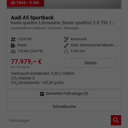
ab 1544,– € mtl.
Audi A5 Sportback
basis quattro Limousine (basis quattro) 2.0 TDI 150kW (204 PS) 7-Gang S-tronic
unverbindliche Lieferzeit:
6 Wochen
Neuwagen
Fahrzeugnr.
1354190
Getriebe
Automatik
Kraftstoff
Diesel
Außenfarbe
Weiß, Gletscherweiß Metallic (2Y)
Leistung
150 kW (204 PS)
Kilometerstand
5.000 km
77.979,– €
Details
incl. 19% MwSt.
Verbrauch kombiniert:
5,50 l/100km
CO
-Klasse:
E
2
CO
-Emissionen:
145,00 g/km
2
Gemerkte Fahrzeuge (
0
)
Schnellsuche
Fahrzeugnr.