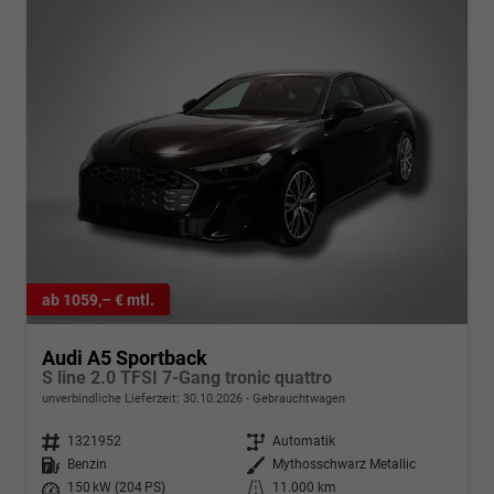
ab 1059,– € mtl.
Audi A5 Sportback
S line 2.0 TFSI 7-Gang tronic quattro
unverbindliche Lieferzeit:
30.10.2026
Gebrauchtwagen
Fahrzeugnr.
1321952
Getriebe
Automatik
Kraftstoff
Benzin
Außenfarbe
Mythosschwarz Metallic
Leistung
150 kW (204 PS)
Kilometerstand
11.000 km