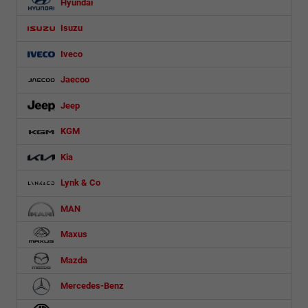
Hyundai
Isuzu
Iveco
Jaecoo
Jeep
KGM
Kia
Lynk & Co
MAN
Maxus
Mazda
Mercedes-Benz