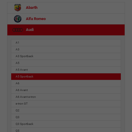
Abarth
Alfa Romeo
Audi
A1
A3
A3 Sportback
A5
A5 Avant
A5 Sportback
A6
A6 Avant
A6 Avant e-tron
e-tron GT
Q2
Q3
Q3 Sportback
Q5