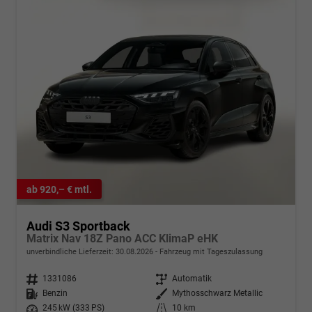
ab 920,– € mtl.
Audi S3 Sportback
Matrix Nav 18Z Pano ACC KlimaP eHK
unverbindliche Lieferzeit:
30.08.2026
Fahrzeug mit Tageszulassung
Fahrzeugnr.
1331086
Getriebe
Automatik
Kraftstoff
Benzin
Außenfarbe
Mythosschwarz Metallic
Leistung
245 kW (333 PS)
Kilometerstand
10 km