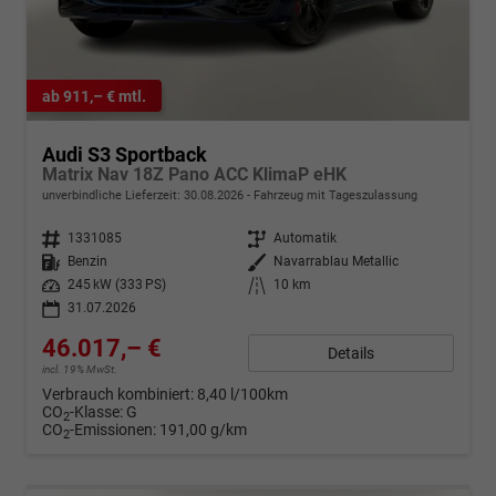
ab 911,– € mtl.
Audi S3 Sportback
Matrix Nav 18Z Pano ACC KlimaP eHK
unverbindliche Lieferzeit:
30.08.2026
Fahrzeug mit Tageszulassung
Fahrzeugnr.
1331085
Getriebe
Automatik
Kraftstoff
Benzin
Außenfarbe
Navarrablau Metallic
Leistung
245 kW (333 PS)
Kilometerstand
10 km
31.07.2026
46.017,– €
Details
incl. 19% MwSt.
Verbrauch kombiniert:
8,40 l/100km
CO
-Klasse:
G
2
CO
-Emissionen:
191,00 g/km
2