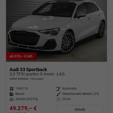
ab 976,– € mtl.
Audi S3 Sportback
2,0 TFSI quattro S-tronic -LAG.
sofort lieferbar
Neuwagen
Fahrzeugnr.
1340119
Getriebe
Automatik
Kraftstoff
Benzin
Außenfarbe
Gletscherweiß Metallic (2Y)
Leistung
245 kW (333 PS)
Kilometerstand
20 km
49.279,– €
Details