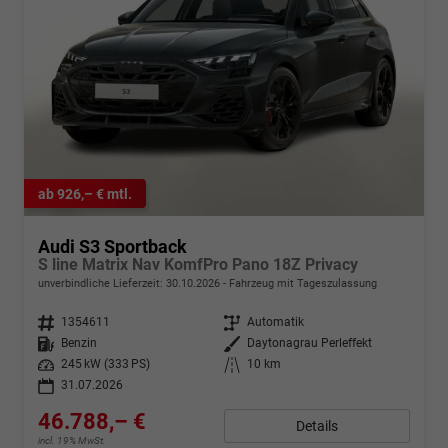
ab 926,– € mtl.
Audi S3 Sportback
S line Matrix Nav KomfPro Pano 18Z Privacy
unverbindliche Lieferzeit:
30.10.2026
Fahrzeug mit Tageszulassung
Fahrzeugnr.
1354611
Getriebe
Automatik
Kraftstoff
Benzin
Außenfarbe
Daytonagrau Perleffekt
Leistung
245 kW (333 PS)
Kilometerstand
10 km
31.07.2026
46.788,– €
Details
incl. 19% MwSt.