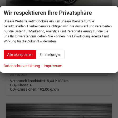
ab 964,– € mtl.
Wir respektieren Ihre Privatsphäre
Unsere Website setzt Cookies ein, um unsere Dienste für Sie
Audi S3 Sportback
bereitzustellen. Hierbei berücksichtigen wir Ihre Auswahl und verarbeiten
2,0 TFSI quattro S-tronic -LAG.
nur die Daten für Marketing, Analytics und Personalisierung, für die Sie
sofort lieferbar
Gebrauchtwagen
uns Ihr Einverständnis geben. Sie können Ihre Einwilligung jederzeit mit
Wirkung für die Zukunft widerrufen.
Fahrzeugnr.
1340121
Getriebe
Automatik
Kraftstoff
Benzin
Außenfarbe
Distriktgrün Metallic (M4)
Alle akzeptieren
Einstellungen
Leistung
245 kW (333 PS)
Kilometerstand
7.500 km
01.03.2026
Datenschutzerklärung
Impressum
48.679,– €
Details
incl. 19% MwSt.
Verbrauch kombiniert:
8,40 l/100km
CO
-Klasse:
G
2
CO
-Emissionen:
192,00 g/km
2