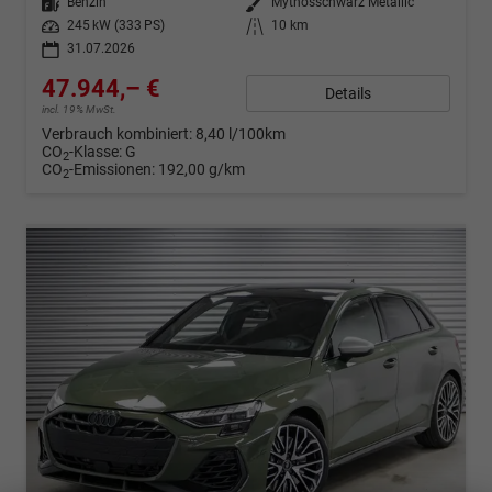
Kraftstoff
Benzin
Außenfarbe
Mythosschwarz Metallic
Leistung
245 kW (333 PS)
Kilometerstand
10 km
31.07.2026
47.944,– €
Details
incl. 19% MwSt.
Verbrauch kombiniert:
8,40 l/100km
CO
-Klasse:
G
2
CO
-Emissionen:
192,00 g/km
2