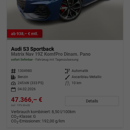
ab 938,– € mtl.
Audi S3 Sportback
Matrix Nav 19Z KomfPro Dinam. Pano
sofort lieferbar
Fahrzeug mit Tageszulassung
Fahrzeugnr.
1304980
Getriebe
Automatik
Kraftstoff
Benzin
Außenfarbe
Ascariblau Metallic
Leistung
245 kW (333 PS)
Kilometerstand
10 km
04.02.2026
47.366,– €
Details
incl. 19% MwSt.
Verbrauch kombiniert:
8,50 l/100km
CO
-Klasse:
G
2
CO
-Emissionen:
192,00 g/km
2