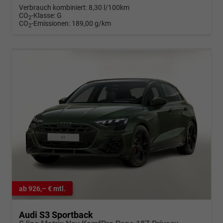
Verbrauch kombiniert:
8,30 l/100km
CO
-Klasse:
G
2
CO
-Emissionen:
189,00 g/km
2
ab 926,– € mtl.
Audi S3 Sportback