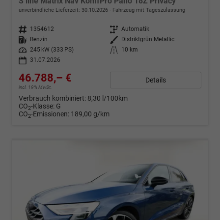
S line Matrix Nav KomfPro Pano 18Z Privacy
unverbindliche Lieferzeit:
30.10.2026
Fahrzeug mit Tageszulassung
Fahrzeugnr.
1354612
Getriebe
Automatik
Kraftstoff
Benzin
Außenfarbe
Distriktgrün Metallic
Leistung
245 kW (333 PS)
Kilometerstand
10 km
31.07.2026
46.788,– €
Details
incl. 19% MwSt.
Verbrauch kombiniert:
8,30 l/100km
CO
-Klasse:
G
2
CO
-Emissionen:
189,00 g/km
2