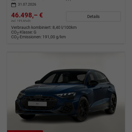
31.07.2026
46.498,– €
Details
incl. 19% MwSt.
Verbrauch kombiniert:
8,40 l/100km
CO
-Klasse:
G
2
CO
-Emissionen:
191,00 g/km
2