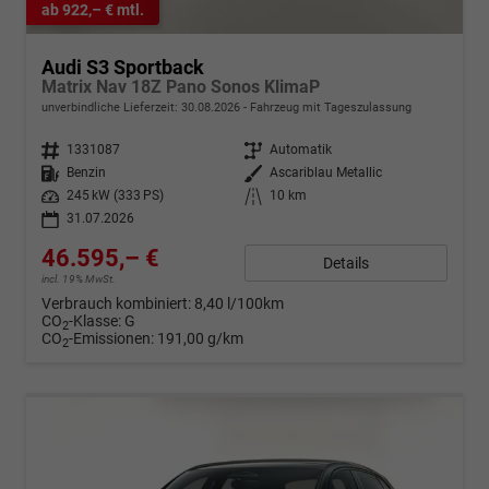
ab 922,– € mtl.
Audi S3 Sportback
Matrix Nav 18Z Pano Sonos KlimaP
unverbindliche Lieferzeit:
30.08.2026
Fahrzeug mit Tageszulassung
Fahrzeugnr.
1331087
Getriebe
Automatik
Kraftstoff
Benzin
Außenfarbe
Ascariblau Metallic
Leistung
245 kW (333 PS)
Kilometerstand
10 km
31.07.2026
46.595,– €
Details
incl. 19% MwSt.
Verbrauch kombiniert:
8,40 l/100km
CO
-Klasse:
G
2
CO
-Emissionen:
191,00 g/km
2