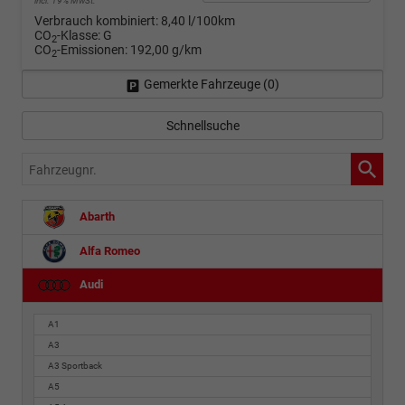
incl. 19% MwSt.
Verbrauch kombiniert:
8,40 l/100km
CO
-Klasse:
G
2
CO
-Emissionen:
192,00 g/km
2
Gemerkte Fahrzeuge (
0
)
Schnellsuche
Fahrzeugnr.
Abarth
Alfa Romeo
Audi
A1
A3
A3 Sportback
A5