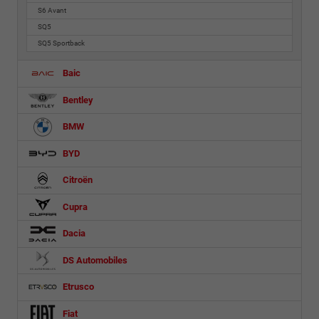
S6 Avant
SQ5
SQ5 Sportback
Baic
Bentley
BMW
BYD
Citroën
Cupra
Dacia
DS Automobiles
Etrusco
Fiat