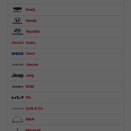
Geely
Honda
Hyundai
Isuzu
Iveco
Jaecoo
Jeep
KGM
Kia
Lynk & Co
MAN
Maserati