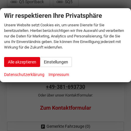
Q5 Sportback
SQ5
Wir respektieren Ihre Privatsphäre
SQ5 Sportback
Unsere Website setzt Cookies ein, um unsere Dienste für Sie
bereitzustellen. Hierbei berücksichtigen wir Ihre Auswahl und verarbeiten
nur die Daten für Marketing, Analytics und Personalisierung, für die Sie
uns Ihr Einverständnis geben. Sie können Ihre Einwilligung jederzeit mit
Wirkung für die Zukunft widerrufen.
Sie wünschen eine individuelle
Beratung?
Alle akzeptieren
Einstellungen
Gerne beraten wir Sie persönlich zu unseren Angeboten von
Audi. Sie erreichen uns unter:
Datenschutzerklärung
Impressum
+49-381-693730
Oder über unser Kontaktformular:
Zum Kontaktformular
Gemerkte Fahrzeuge (
0
)