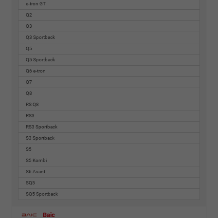
e-tron GT
Q2
Q3
Q3 Sportback
Q5
Q5 Sportback
Q6 e-tron
Q7
Q8
RS Q8
RS3
RS3 Sportback
S3 Sportback
S5
S5 Kombi
S6 Avant
SQ5
SQ5 Sportback
Baic