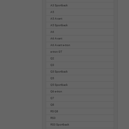
A3 Sportback
A5
A5 Avant
A5 Sportback
A6
A6 Avant
A6 Avant e-tron
e-tron GT
Q2
Q3
Q3 Sportback
Q5
Q5 Sportback
Q6 e-tron
Q7
Q8
RS Q8
RS3
RS3 Sportback