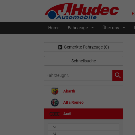
B
Home
Fahrzeuge
Über uns
Gemerkte Fahrzeuge (
0
)
Schnellsuche
Fahrzeugnr.
Abarth
Alfa Romeo
Audi
A1
A3