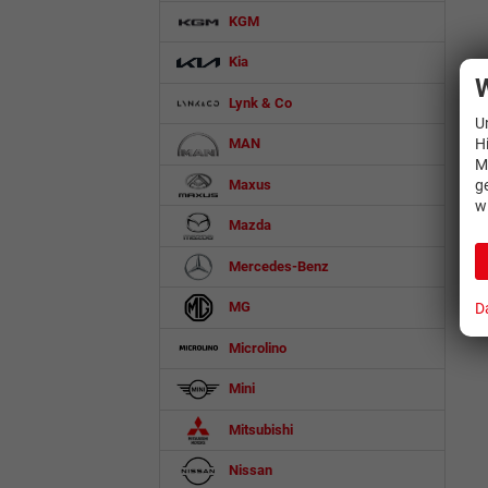
KGM
Kia
W
Lynk & Co
U
H
MAN
M
Maxus
g
w
Mazda
Mercedes-Benz
MG
D
Microlino
Mini
Mitsubishi
Nissan