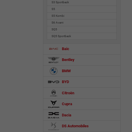
S3 Sportback
S5
S5 Kombi
S6 Avant
SQ5
SQ5 Sportback
Baic
Bentley
BMW
BYD
Citroën
Cupra
Dacia
DS Automobiles