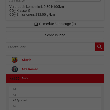
incl. 19% MwSt.
Verbrauch kombiniert:
9,30 l/100km
CO
-Klasse:
G
2
CO
-Emissionen:
212,00 g/km
2
Gemerkte Fahrzeuge (
0
)
Schnellsuche
Fahrzeugnr.
Abarth
Alfa Romeo
Audi
A1
A3
A3 Sportback
A5