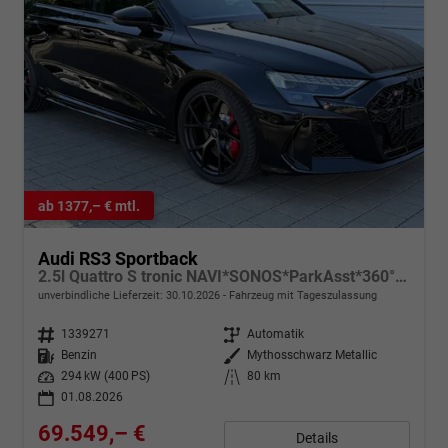
ab 1377,– € mtl.
Audi RS3 Sportback
2.5l Quattro S tronic NAVI*SONOS*ParkAsst*360°*Matrix*AsstPak*Keyless*
unverbindliche Lieferzeit:
30.10.2026
Fahrzeug mit Tageszulassung
Fahrzeugnr.
1339271
Getriebe
Automatik
Kraftstoff
Benzin
Außenfarbe
Mythosschwarz Metallic
Leistung
294 kW (400 PS)
Kilometerstand
80 km
01.08.2026
69.549,– €
Details