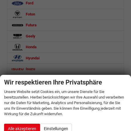
Ford
Foton
Futura
Geely
Honda
Hyundai
Isuzu
Iveco
Wir respektieren Ihre Privatsphäre
Jaecoo
Unsere Website setzt Cookies ein, um unsere Dienste für Sie
bereitzustellen. Hierbei berücksichtigen wir Ihre Auswahl und verarbeiten
Jeep
nur die Daten für Marketing, Analytics und Personalisierung, für die Sie
uns Ihr Einverständnis geben. Sie können Ihre Einwilligung jederzeit mit
KGM
Wirkung für die Zukunft widerrufen.
Kia
Alle akzeptieren
Einstellungen