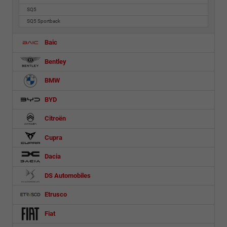
SQ5
SQ5 Sportback
Baic
Bentley
BMW
BYD
Citroën
Cupra
Dacia
DS Automobiles
Etrusco
Fiat