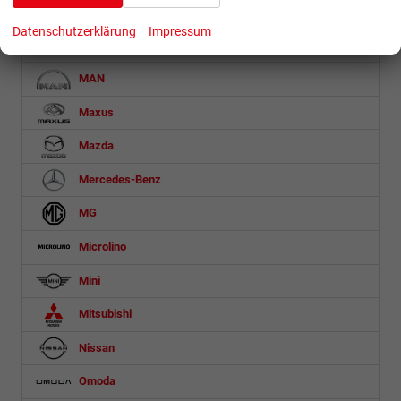
Lexus
Datenschutzerklärung
Impressum
Lynk & Co
MAN
Maxus
Mazda
Mercedes-Benz
MG
Microlino
Mini
Mitsubishi
Nissan
Omoda