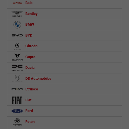
Baic
Bentley
BMW
BYD
Citroën
Cupra
Dacia
DS Automobiles
Etrusco
Fiat
Ford
Foton