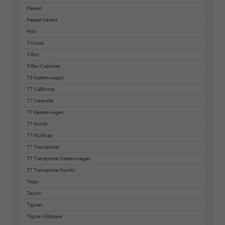
Passat
Passat Variant
Polo
T-Cross
T-Roc
T-Roc Cabriolet
T5 Kastenwagen
T7 California
T7 Caravelle
T7 Kastenwagen
T7 Kombi
T7 Multivan
T7 Transporter
T7 Transporter Kastenwagen
T7 Transporter Kombi
Taigo
Tayron
Tiguan
Tiguan Allspace