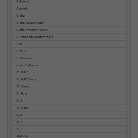
California
Caravelle
Crafter
Crafter Kastenwagen
Crafter Pritschenwagen
e-Transporter Kastenwagen
Golf
Golf GTI
Golf Variant
Grand California
ID. BUZZ
ID. BUZZ Cargo
ID. Cross
ID. Polo
ID.3
ID.3 Neo
ID.4
ID.5
ID.7
Multivan