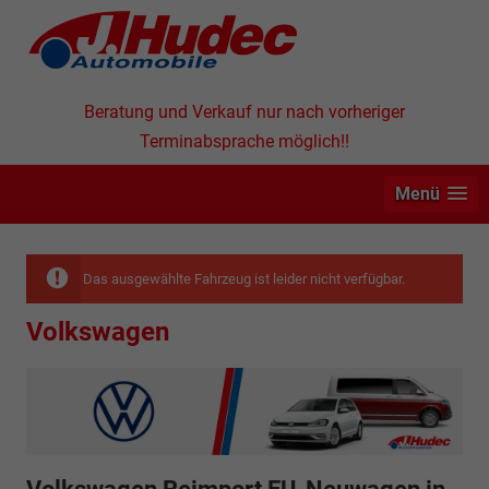
Beratung und Verkauf nur nach vorheriger
Terminabsprache möglich!!
Menü
Das ausgewählte Fahrzeug ist leider nicht verfügbar.
Volkswagen