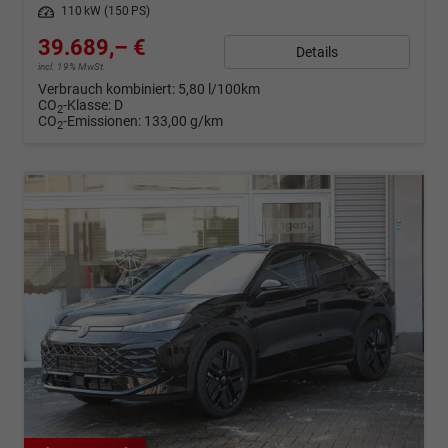
Leistung
110 kW (150 PS)
39.689,– €
Details
incl. 19% MwSt.
Verbrauch kombiniert:
5,80 l/100km
CO
-Klasse:
D
2
CO
-Emissionen:
133,00 g/km
2