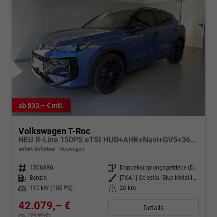
ab 833,– € mtl.
Volkswagen T-Roc
NEU R-Line 150PS eTSI HUD+AHK+Navi+GV5+360°+IQ.Light+Parklenk+eHeck+BlackStyle
sofort lieferbar
Neuwagen
Fahrzeugnr.
1306886
Getriebe
Doppelkupplungsgetriebe (DSG)
Kraftstoff
Benzin
Außenfarbe
[7XA1] Celestial Blue Metallic / Dach Schwarz
Leistung
110 kW (150 PS)
Kilometerstand
20 km
42.079,– €
Details
incl. 19% MwSt.