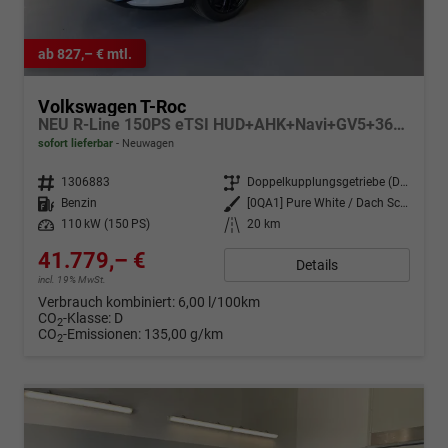
ab 827,– € mtl.
Volkswagen T-Roc
NEU R-Line 150PS eTSI HUD+AHK+Navi+GV5+360°+IQ.Light+Parklenk+eHeck+BlackStyle
sofort lieferbar
Neuwagen
Fahrzeugnr.
1306883
Getriebe
Doppelkupplungsgetriebe (DSG)
Kraftstoff
Benzin
Außenfarbe
[0QA1] Pure White / Dach Schwarz
Leistung
110 kW (150 PS)
Kilometerstand
20 km
41.779,– €
Details
incl. 19% MwSt.
Verbrauch kombiniert:
6,00 l/100km
CO
-Klasse:
D
2
CO
-Emissionen:
135,00 g/km
2