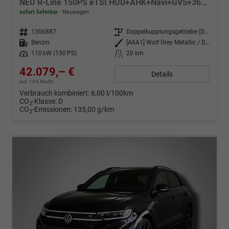
NEU R-Line 150PS eTSI HUD+AHK+Navi+GV5+360°+IQ.Light+Parklenk+eHeck+BlackStyle
sofort lieferbar
Neuwagen
Fahrzeugnr.
1306887
Getriebe
Doppelkupplungsgetriebe (DSG)
Kraftstoff
Benzin
Außenfarbe
[A6A1] Wolf Grey Metallic / Dach Schwarz
Leistung
110 kW (150 PS)
Kilometerstand
20 km
42.079,– €
Details
incl. 19% MwSt.
Verbrauch kombiniert:
6,00 l/100km
CO
-Klasse:
D
2
CO
-Emissionen:
135,00 g/km
2