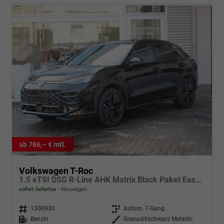
ab 786,– € mtl.
Volkswagen T-Roc
1.5 eTSI DSG R-Line AHK Matrix Black Paket Easy-Open
sofort lieferbar
Neuwagen
Fahrzeugnr.
1300930
Getriebe
Autom. 7-Gang
Kraftstoff
Benzin
Außenfarbe
Grenadillschwarz Metallic