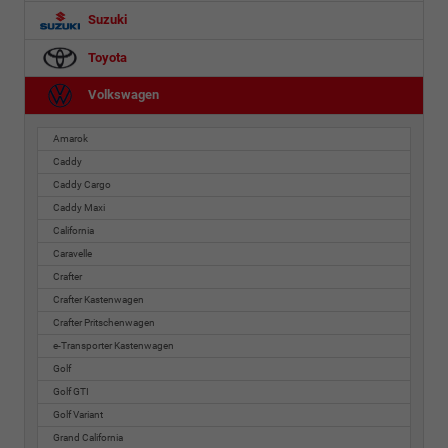
Suzuki
Toyota
Volkswagen
Amarok
Caddy
Caddy Cargo
Caddy Maxi
California
Caravelle
Crafter
Crafter Kastenwagen
Crafter Pritschenwagen
e-Transporter Kastenwagen
Golf
Golf GTI
Golf Variant
Grand California