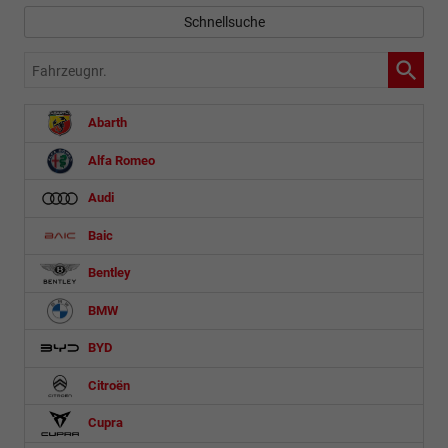
Schnellsuche
Fahrzeugnr.
Abarth
Alfa Romeo
Audi
Baic
Bentley
BMW
BYD
Citroën
Cupra