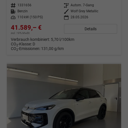
Fahrzeugnr.
1331656
Getriebe
Autom. 7-Gang
Kraftstoff
Benzin
Außenfarbe
Wolf Grey Metallic
Leistung
110 kW (150 PS)
28.05.2026
41.589,– €
Details
incl. 19% MwSt.
Verbrauch kombiniert:
5,70 l/100km
CO
-Klasse:
D
2
CO
-Emissionen:
131,00 g/km
2