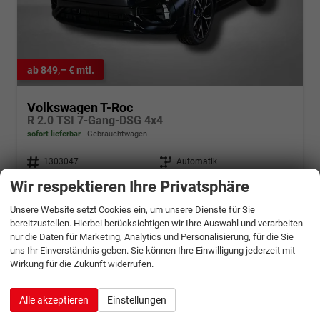
ab 849,– € mtl.
Volkswagen T-Roc
R 2.0 TSI 7-Gang-DSG 4x4
sofort lieferbar
Gebrauchtwagen
Fahrzeugnr.
1303047
Getriebe
Automatik
Kraftstoff
Benzin
Außenfarbe
Deep Black Perleffekt
Wir respektieren Ihre Privatsphäre
Leistung
221 kW (300 PS)
Kilometerstand
4.391 km
29.07.2025
Unsere Website setzt Cookies ein, um unsere Dienste für Sie
bereitzustellen. Hierbei berücksichtigen wir Ihre Auswahl und verarbeiten
42.879,– €
Details
nur die Daten für Marketing, Analytics und Personalisierung, für die Sie
incl. 19% MwSt.
uns Ihr Einverständnis geben. Sie können Ihre Einwilligung jederzeit mit
Verbrauch kombiniert:
8,60 l/100km
Wirkung für die Zukunft widerrufen.
CO
-Emissionen:
197,00 g/km
2
Alle akzeptieren
Einstellungen