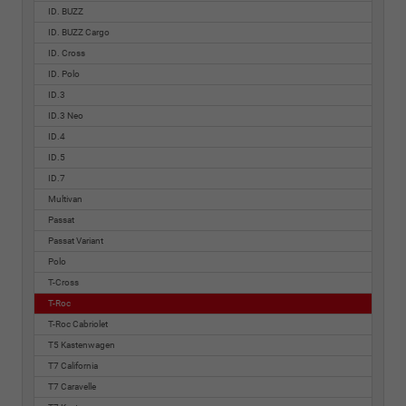
ID. BUZZ
ID. BUZZ Cargo
ID. Cross
ID. Polo
ID.3
ID.3 Neo
ID.4
ID.5
ID.7
Multivan
Passat
Passat Variant
Polo
T-Cross
T-Roc
T-Roc Cabriolet
T5 Kastenwagen
T7 California
T7 Caravelle