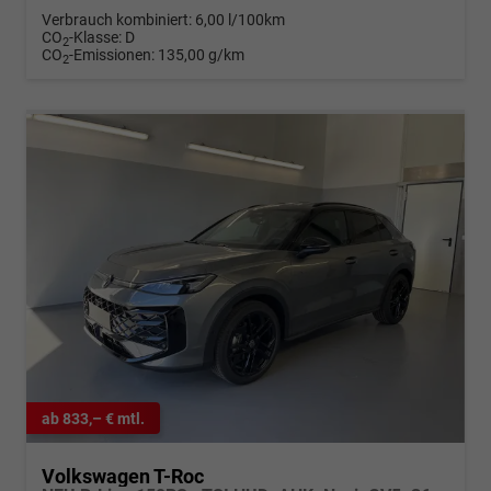
Verbrauch kombiniert:
6,00 l/100km
CO
-Klasse:
D
2
CO
-Emissionen:
135,00 g/km
2
ab 833,– € mtl.
Volkswagen T-Roc