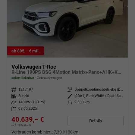
ab 805,– € mtl.
Volkswagen T-Roc
R-Line 190PS DSG 4Motion Matrix+Pano+AHK+Keyless+NaviPro+eHeck+GV5+Alu18
sofort lieferbar
Gebrauchtwagen
Fahrzeugnr.
1217197
Getriebe
Doppelkupplungsgetriebe (DSG)
Kraftstoff
Benzin
Außenfarbe
[0QA1] Pure White / Dach Schwarz
Leistung
140 kW (190 PS)
Kilometerstand
9.500 km
08.05.2025
40.639,– €
Details
incl. 19% MwSt.
Verbrauch kombiniert:
7,30 l/100km