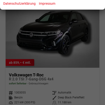
Datenschutzerklärung
Impressum
ab 859,– € mtl.
Volkswagen T-Roc
R 2.0 TSI 7-Gang-DSG 4x4
sofort lieferbar
Gebrauchtwagen
Fahrzeugnr.
1303055
Getriebe
Automatik
Kraftstoff
Benzin
Außenfarbe
Deep Black Perleffekt
Leistung
221 kW (300 PS)
Kilometerstand
11.188 km