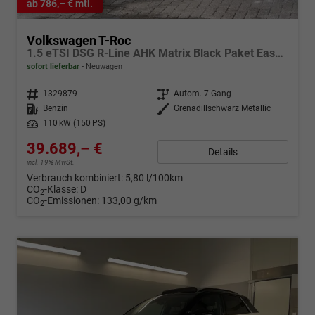
ab 786,– € mtl.
Volkswagen T-Roc
1.5 eTSI DSG R-Line AHK Matrix Black Paket Easy-Open
sofort lieferbar
Neuwagen
Fahrzeugnr.
1329879
Getriebe
Autom. 7-Gang
Kraftstoff
Benzin
Außenfarbe
Grenadillschwarz Metallic
Leistung
110 kW (150 PS)
39.689,– €
Details
incl. 19% MwSt.
Verbrauch kombiniert:
5,80 l/100km
CO
-Klasse:
D
2
CO
-Emissionen:
133,00 g/km
2