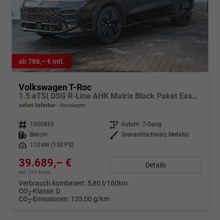
ab 786,– € mtl.
Volkswagen T-Roc
1.5 eTSI DSG R-Line AHK Matrix Black Paket Easy-Open
sofort lieferbar
Neuwagen
Fahrzeugnr.
1300895
Getriebe
Autom. 7-Gang
Kraftstoff
Benzin
Außenfarbe
Grenadillschwarz Metallic
Leistung
110 kW (150 PS)
39.689,– €
Details
incl. 19% MwSt.
Verbrauch kombiniert:
5,80 l/100km
CO
-Klasse:
D
2
CO
-Emissionen:
133,00 g/km
2