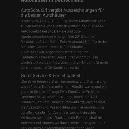
AutoScout24 vergibt Auszeichnungen für
die besten Autohäuser
Broderstorf, April 2018 – Jörg Hudec Automobile zählt
zu den besten Autohäusern in Deutschland. Es hat bei
AutoScout24 besonders viele und gute
Kundenbewertungen erhalten. Seit 2013 können
Besucher auf dem Online-Fahrzeugmarkt Händler in den
Bereichen Gesamteindruck, Erreichbarkeit,
Zuverlässigkeit, Angebotsbeschreibung und
Kauferlebnis bewerten. Jörg Hudec Automobile in
Broderstorf wurde mit durchschnittlich 4,4 von 5 Sternen
durch insgesamt 26 Kunden bewertet.
Guter Service & Erreichbarkeit
„Die Bewertungen bieten Transparenz und Orientierung,
wie zufrieden Kunden mit einem Händler waren und wie
gut sein Service ist“, sagt Felix Frank, Vice President
Customer bei AutoScout24.
Jörg Hudec und Axel
Hilbrecht
von Jörg Hudec Automobile freuen sich über
die Auszeichnung. Wir möchten uns hier ausdrücklich
bei allen Kunden für das uns entgegengebrachte
Vertrauen bedanken . Dank unserer Partnerschaft im
Autoverbund, können wir Ihnen , neben dem gewohnten
Service, auch ein Mehrmarkenangebot an vielen