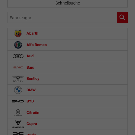
Schnellsuche
Fahrzeugnr.
Abarth
Alfa Romeo
Audi
Baic
Bentley
BMW
BYD
Citroën
Cupra
Dacia