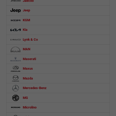
Jaecoo
Jeep
KGM
Kia
Lynk & Co
MAN
Maserati
Maxus
Mazda
Mercedes-Benz
MG
Microlino