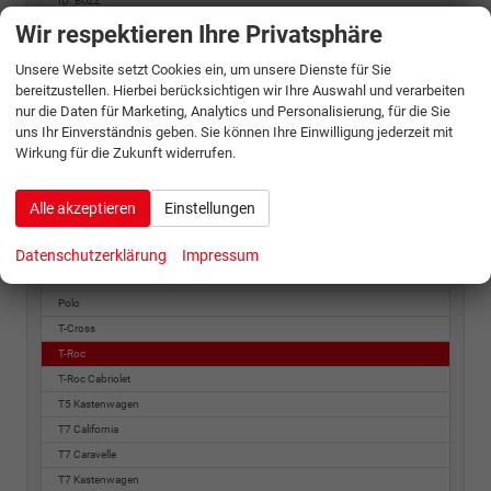
ID. BUZZ
ID. BUZZ Cargo
Wir respektieren Ihre Privatsphäre
ID. Cross
Unsere Website setzt Cookies ein, um unsere Dienste für Sie
ID. Polo
bereitzustellen. Hierbei berücksichtigen wir Ihre Auswahl und verarbeiten
ID.3
nur die Daten für Marketing, Analytics und Personalisierung, für die Sie
ID.3 Neo
uns Ihr Einverständnis geben. Sie können Ihre Einwilligung jederzeit mit
Wirkung für die Zukunft widerrufen.
ID.4
ID.5
ID.7
Alle akzeptieren
Einstellungen
Multivan
Datenschutzerklärung
Passat
Impressum
Passat Variant
Polo
T-Cross
T-Roc
T-Roc Cabriolet
T5 Kastenwagen
T7 California
T7 Caravelle
T7 Kastenwagen