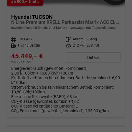
ab 900,– € mtl.
Hyundai TUCSON
N Line Premium KRELL Parkassist Matrix ACC El.Heck
unverbindliche Lieferzeit: 2 - 3 Monate
Neuwagen mit Tageszulassung
Fahrzeugnr.
1350437
Getriebe
Autom. 6-Gang
Kraftstoff
Hybrid Benzin
Leistung
212 kW (288 PS)
45.449,– €
Details
incl. 19% MwSt.
Energieverbrauch (gewichtet, kombiniert):
2,80 l/100km + 10,80 kWh/100km
Kraftstoffverbrauch bei entladener Batterie kombiniert:
6,00
l/100km
Stromverbrauch bei rein elektrischem Betrieb kombiniert:
10,80 kWh/100km
Elektrische Reichweite (EAER):
68 km
CO
-Klasse (gewichtet, kombiniert):
D
2
CO
-Klasse bei entladener Batterie:
E
2
CO
-Emissionen (gewichtet, kombiniert):
135,00 g/km
2