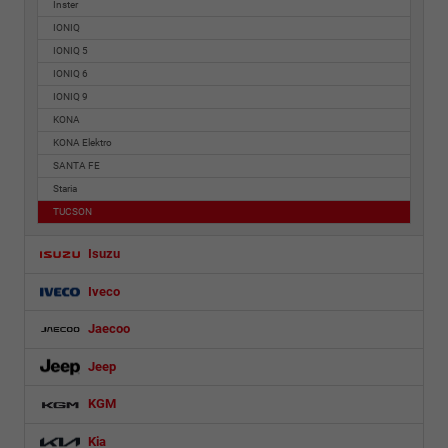
Inster
IONIQ
IONIQ 5
IONIQ 6
IONIQ 9
KONA
KONA Elektro
SANTA FE
Staria
TUCSON
Isuzu
Iveco
Jaecoo
Jeep
KGM
Kia