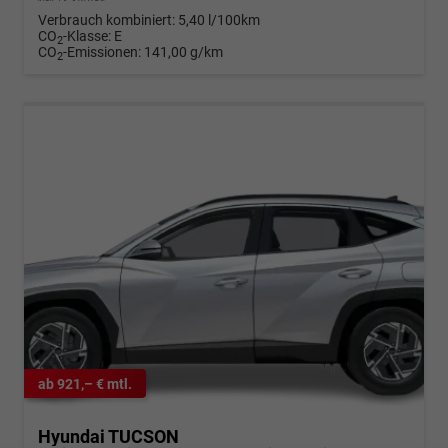
Verbrauch kombiniert:
5,40 l/100km
CO
-Klasse:
E
2
CO
-Emissionen:
141,00 g/km
2
ab 921,– € mtl.
Hyundai TUCSON