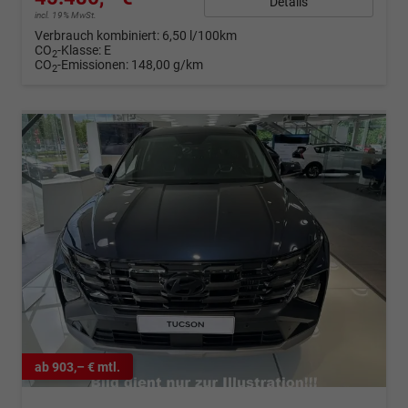
Details
incl. 19% MwSt.
Verbrauch kombiniert:
6,50 l/100km
CO
-Klasse:
E
2
CO
-Emissionen:
148,00 g/km
2
ab 903,– € mtl.