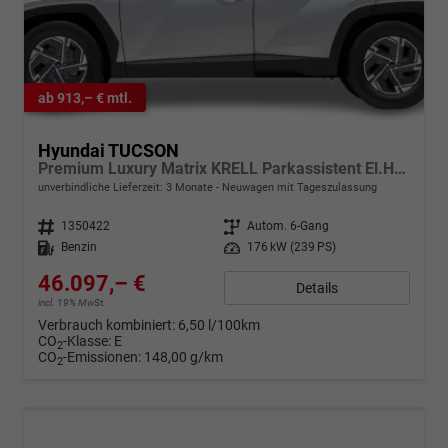
ab 913,– € mtl.
Hyundai TUCSON
Premium Luxury Matrix KRELL Parkassistent El.Heck
unverbindliche Lieferzeit: 3 Monate
Neuwagen mit Tageszulassung
Fahrzeugnr.
1350422
Getriebe
Autom. 6-Gang
Kraftstoff
Benzin
Leistung
176 kW (239 PS)
46.097,– €
Details
incl. 19% MwSt.
Verbrauch kombiniert:
6,50 l/100km
CO
-Klasse:
E
2
CO
-Emissionen:
148,00 g/km
2