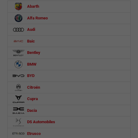
Abarth
Alfa Romeo
Audi
Baic
Bentley
BMW
BYD
Citroën
Cupra
Dacia
DS Automobiles
Etrusco