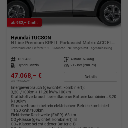
ab 932,– € mtl.
Hyundai TUCSON
N Line Premium KRELL Parkassist Matrix ACC El.Heck
unverbindliche Lieferzeit: 2 - 3 Monate
Neuwagen mit Tageszulassung
Fahrzeugnr.
1350438
Getriebe
Autom. 6-Gang
Kraftstoff
Hybrid Benzin
Leistung
212 kW (288 PS)
47.068,– €
Details
incl. 19% MwSt.
Energieverbrauch (gewichtet, kombiniert):
3,20 l/100km + 11,20 kWh/100km
Kraftstoffverbrauch bei entladener Batterie kombiniert:
3,20
l/100km
Stromverbrauch bei rein elektrischem Betrieb kombiniert:
11,20 kWh/100km
Elektrische Reichweite (EAER):
63 km
CO
-Klasse (gewichtet, kombiniert):
B
2
CO
-Klasse bei entladener Batterie:
B
2