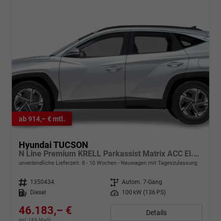
ab 914,– € mtl.
Hyundai TUCSON
N Line Premium KRELL Parkassist Matrix ACC El.Heck
unverbindliche Lieferzeit: 8 - 10 Wochen
Neuwagen mit Tageszulassung
Fahrzeugnr.
1350434
Getriebe
Autom. 7-Gang
Kraftstoff
Diesel
Leistung
100 kW (136 PS)
46.183,– €
Details
incl. 19% MwSt.