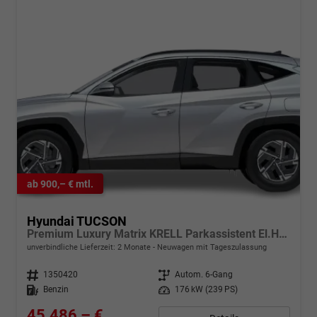
ab 900,– € mtl.
Hyundai TUCSON
Premium Luxury Matrix KRELL Parkassistent El.Heck
unverbindliche Lieferzeit: 2 Monate
Neuwagen mit Tageszulassung
Fahrzeugnr.
1350420
Getriebe
Autom. 6-Gang
Kraftstoff
Benzin
Leistung
176 kW (239 PS)
45.486,– €