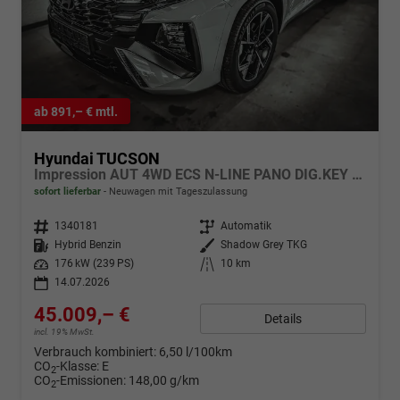
ab 891,– € mtl.
Hyundai TUCSON
Impression AUT 4WD ECS N-LINE PANO DIG.KEY 360 ACC KRELL RSPA MATRIX
sofort lieferbar
Neuwagen mit Tageszulassung
Fahrzeugnr.
1340181
Getriebe
Automatik
Kraftstoff
Hybrid Benzin
Außenfarbe
Shadow Grey TKG
Leistung
176 kW (239 PS)
Kilometerstand
10 km
14.07.2026
45.009,– €
Details
incl. 19% MwSt.
Verbrauch kombiniert:
6,50 l/100km
CO
-Klasse:
E
2
CO
-Emissionen:
148,00 g/km
2