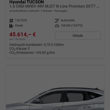
Hyundai TUCSON
1.6 CRDi MHEV 48V MJ27 N-Line Premium DCT7 4WD
unverbindliche Lieferzeit:
5 Monate
Neuwagen
Fahrzeugnr.
1327020
Getriebe
Automatik
Kraftstoff
Diesel
Leistung
100 kW (136 PS)
45.614,– €
Details
incl. 19% MwSt.
Verbrauch kombiniert:
5,70 l/100km
CO
-Klasse:
F
2
CO
-Emissionen:
169,00 g/km
2