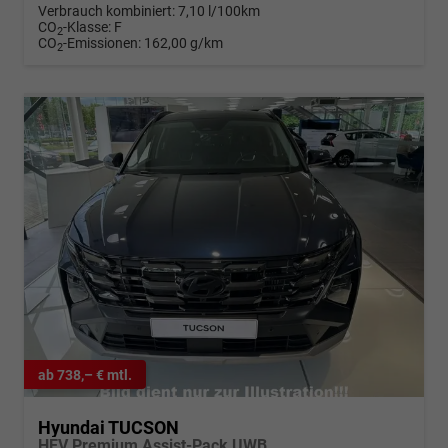
Verbrauch kombiniert:
7,10 l/100km
CO
-Klasse:
F
2
CO
-Emissionen:
162,00 g/km
2
ab 738,– € mtl.
Hyundai TUCSON
HEV Premium Assist-Pack UWB