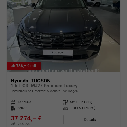
ab 738,– € mtl.
Hyundai TUCSON
1.6 T-GDI MJ27 Premium Luxury
unverbindliche Lieferzeit:
5 Monate
Neuwagen
Fahrzeugnr.
1327003
Getriebe
Schalt. 6-Gang
Kraftstoff
Benzin
Leistung
110 kW (150 PS)
37.274,– €
Details
incl. 19% MwSt.