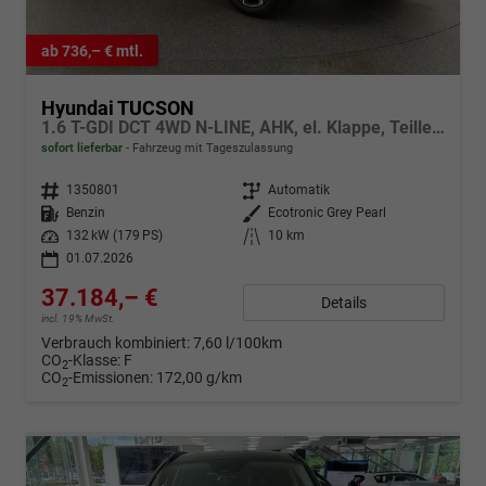
ab 736,– € mtl.
Hyundai TUCSON
1.6 T-GDI DCT 4WD N-LINE, AHK, el. Klappe, Teilleder, Navi, Kamera, ACC
sofort lieferbar
Fahrzeug mit Tageszulassung
Fahrzeugnr.
1350801
Getriebe
Automatik
Kraftstoff
Benzin
Außenfarbe
Ecotronic Grey Pearl
Leistung
132 kW (179 PS)
Kilometerstand
10 km
01.07.2026
37.184,– €
Details
incl. 19% MwSt.
Verbrauch kombiniert:
7,60 l/100km
CO
-Klasse:
F
2
CO
-Emissionen:
172,00 g/km
2