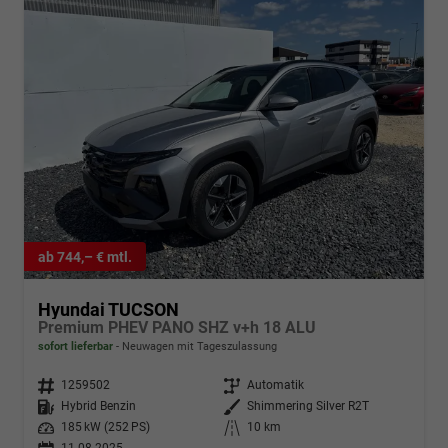
ab 744,– € mtl.
Hyundai TUCSON
Premium PHEV PANO SHZ v+h 18 ALU
sofort lieferbar
Neuwagen mit Tageszulassung
Fahrzeugnr.
1259502
Getriebe
Automatik
Kraftstoff
Hybrid Benzin
Außenfarbe
Shimmering Silver R2T
Leistung
185 kW (252 PS)
Kilometerstand
10 km