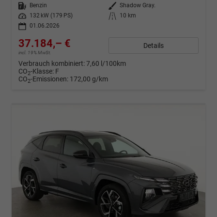
Kraftstoff
Benzin
Außenfarbe
Shadow Gray.
Leistung
132 kW (179 PS)
Kilometerstand
10 km
01.06.2026
37.184,– €
Details
incl. 19% MwSt.
Verbrauch kombiniert:
7,60 l/100km
CO
-Klasse:
F
2
CO
-Emissionen:
172,00 g/km
2