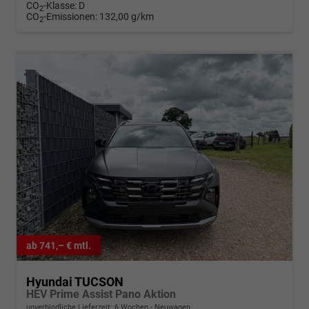
CO
-Klasse:
D
2
CO
-Emissionen:
132,00 g/km
2
ab 741,– € mtl.
Hyundai TUCSON
HEV Prime Assist Pano Aktion
unverbindliche Lieferzeit:
6 Wochen
Neuwagen