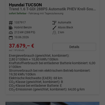
Hyundai TUCSON
Trend 1.6 T-GDI 288PS Automatik PHEV Krell-Sound Teill-Leder elektr. Heckklappe ACC Klimaautomatik Sitzheizung Lenkrandheizung Navi PDC v+h Rückf.Kamera Apple CarPlay + Android Auto 2xKeyless 19-LM vollelektr. Reichweite 68KM
sofort lieferbar
Fahrzeug mit Tageszulassung
Fahrzeugnr.
1337917
Getriebe
Automatik
Kraftstoff
Hybrid Benzin
Außenfarbe
Abyss Black
Leistung
212 kW (288 PS)
Kilometerstand
2 km
10.06.2026
37.679,– €
Details
incl. 19% MwSt.
Energieverbrauch (gewichtet, kombiniert):
2,80 l/100km + 10,80 kWh/100km
Kraftstoffverbrauch bei entladener Batterie kombiniert:
6,00
l/100km
Stromverbrauch bei rein elektrischem Betrieb kombiniert:
19,50 kWh/100km
Elektrische Reichweite (EAER):
68 km
CO
-Klasse (gewichtet, kombiniert):
B
2
CO
-Klasse bei entladener Batterie:
E
2
CO
-Emissionen (gewichtet, kombiniert):
64,00 g/km
2