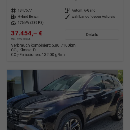
Fahrzeugnr.
1347577
Getriebe
Autom. 6-Gang
Kraftstoff
Hybrid Benzin
Außenfarbe
wählbar ggf gegen Aufpreis
Leistung
176 kW (239 PS)
37.454,– €
Details
incl. 19% MwSt.
Verbrauch kombiniert:
5,80 l/100km
CO
-Klasse:
D
2
CO
-Emissionen:
132,00 g/km
2