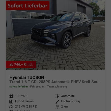
ab 746,– € mtl.
Hyundai TUCSON
Trend 1.6 T-GDI 288PS Automatik PHEV Krell-Sound Teill-Leder elektr. Heckklappe ACC Klimaautomatik Sitzheizung Lenkrandheizung Navi PDC v+h Rückf.Kamera Apple CarPlay + Android Auto 2xKeyless 19-LM vollelektr. Reichweite 68KM
sofort lieferbar
Fahrzeug mit Tageszulassung
Fahrzeugnr.
1337926
Getriebe
Automatik
Kraftstoff
Hybrid Benzin
Außenfarbe
Ecotronic Grey
Leistung
212 kW (288 PS)
Kilometerstand
2 km