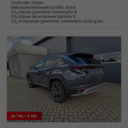
19,50 kWh/100km
Elektrische Reichweite (EAER):
68 km
CO
-Klasse (gewichtet, kombiniert):
B
2
CO
-Klasse bei entladener Batterie:
E
2
CO
-Emissionen (gewichtet, kombiniert):
64,00 g/km
2
ab 746,– € mtl.