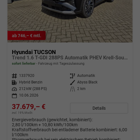
ab 746,– € mtl.
Hyundai TUCSON
Trend 1.6 T-GDI 288PS Automatik PHEV Krell-Sound Teill-Leder elektr. Heckklappe ACC Klimaautomatik Sitzheizung Lenkrandheizung Navi PDC v+h Rückf.Kamera Apple CarPlay + Android Auto 2xKeyless 19-LM vollelektr. Reichweite 68KM
sofort lieferbar
Fahrzeug mit Tageszulassung
Fahrzeugnr.
1337920
Getriebe
Automatik
Kraftstoff
Hybrid Benzin
Außenfarbe
Abyss Black
Leistung
212 kW (288 PS)
Kilometerstand
2 km
10.06.2026
37.679,– €
Details
incl. 19% MwSt.
Energieverbrauch (gewichtet, kombiniert):
2,80 l/100km + 10,80 kWh/100km
Kraftstoffverbrauch bei entladener Batterie kombiniert:
6,00
l/100km
Stromverbrauch bei rein elektrischem Betrieb kombiniert: