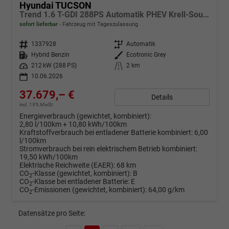
Hyundai TUCSON
Trend 1.6 T-GDI 288PS Automatik PHEV Krell-Sound Teill-Leder elektr. Heckklappe ACC Klimaautomatik Sitzheizung Lenkrandheizung Navi PDC v+h Rückf.Kamera Apple CarPlay + Android Auto 2xKeyless 19-LM vollelektr. Reichweite 68KM
sofort lieferbar
Fahrzeug mit Tageszulassung
Fahrzeugnr.
1337928
Getriebe
Automatik
Kraftstoff
Hybrid Benzin
Außenfarbe
Ecotronic Grey
Leistung
212 kW (288 PS)
Kilometerstand
2 km
10.06.2026
37.679,– €
Details
incl. 19% MwSt.
Energieverbrauch (gewichtet, kombiniert):
2,80 l/100km + 10,80 kWh/100km
Kraftstoffverbrauch bei entladener Batterie kombiniert:
6,00
l/100km
Stromverbrauch bei rein elektrischem Betrieb kombiniert:
19,50 kWh/100km
Elektrische Reichweite (EAER):
68 km
CO
-Klasse (gewichtet, kombiniert):
B
2
CO
-Klasse bei entladener Batterie:
E
2
CO
-Emissionen (gewichtet, kombiniert):
64,00 g/km
2
Datensätze pro Seite: