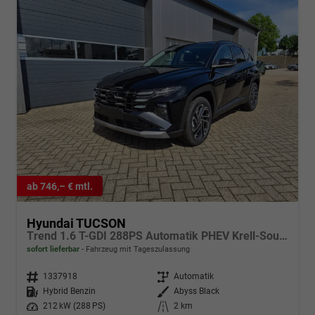
ab 746,– € mtl.
Hyundai TUCSON
Trend 1.6 T-GDI 288PS Automatik PHEV Krell-Sound Teill-Leder elektr. Heckklappe ACC Klimaautomatik Sitzheizung Lenkrandheizung Navi PDC v+h Rückf.Kamera Apple CarPlay + Android Auto 2xKeyless 19-LM vollelektr. Reichweite 68KM
sofort lieferbar
Fahrzeug mit Tageszulassung
Fahrzeugnr.
1337918
Getriebe
Automatik
Kraftstoff
Hybrid Benzin
Außenfarbe
Abyss Black
Leistung
212 kW (288 PS)
Kilometerstand
2 km