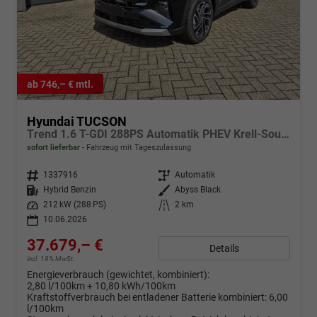
ab 746,– € mtl.
Hyundai TUCSON
Trend 1.6 T-GDI 288PS Automatik PHEV Krell-Sound Teill-Leder elektr. Heckklappe ACC Klimaautomatik Sitzheizung Lenkrandheizung Navi PDC v+h Rückf.Kamera Apple CarPlay + Android Auto 2xKeyless 19-LM vollelektr. Reichweite 68KM
sofort lieferbar
Fahrzeug mit Tageszulassung
Fahrzeugnr.
1337916
Getriebe
Automatik
Kraftstoff
Hybrid Benzin
Außenfarbe
Abyss Black
Leistung
212 kW (288 PS)
Kilometerstand
2 km
10.06.2026
37.679,– €
Details
incl. 19% MwSt.
Energieverbrauch (gewichtet, kombiniert):
2,80 l/100km + 10,80 kWh/100km
Kraftstoffverbrauch bei entladener Batterie kombiniert:
6,00
l/100km