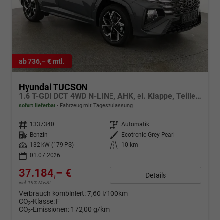
ab 736,– € mtl.
Hyundai TUCSON
1.6 T-GDI DCT 4WD N-LINE, AHK, el. Klappe, Teilleder, Navi, Kamera, ACC
sofort lieferbar
Fahrzeug mit Tageszulassung
Fahrzeugnr.
1337340
Getriebe
Automatik
Kraftstoff
Benzin
Außenfarbe
Ecotronic Grey Pearl
Leistung
132 kW (179 PS)
Kilometerstand
10 km
01.07.2026
37.184,– €
Details
incl. 19% MwSt.
Verbrauch kombiniert:
7,60 l/100km
CO
-Klasse:
F
2
CO
-Emissionen:
172,00 g/km
2