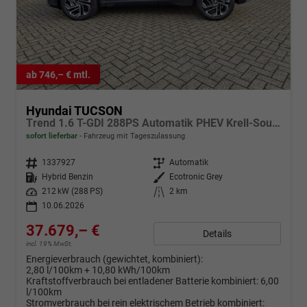
ab 746,– € mtl.
Hyundai TUCSON
Trend 1.6 T-GDI 288PS Automatik PHEV Krell-Sound Teill-Leder elektr. Heckklappe ACC Klimaautomatik Sitzheizung Lenkrandheizung Navi PDC v+h Rückf.Kamera Apple CarPlay + Android Auto 2xKeyless 19-LM vollelektr. Reichweite 68KM
sofort lieferbar
Fahrzeug mit Tageszulassung
Fahrzeugnr.
1337927
Getriebe
Automatik
Kraftstoff
Hybrid Benzin
Außenfarbe
Ecotronic Grey
Leistung
212 kW (288 PS)
Kilometerstand
2 km
10.06.2026
37.679,– €
Details
incl. 19% MwSt.
Energieverbrauch (gewichtet, kombiniert):
2,80 l/100km + 10,80 kWh/100km
Kraftstoffverbrauch bei entladener Batterie kombiniert:
6,00
l/100km
Stromverbrauch bei rein elektrischem Betrieb kombiniert: