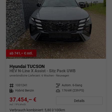
ab 741,– € mtl.
Hyundai TUCSON
HEV N-Line X Assist - Sitz Pack UWB
unverbindliche Lieferzeit:
6 Wochen
Neuwagen
Fahrzeugnr.
1331241
Getriebe
Autom. 6-Gang
Kraftstoff
Hybrid Benzin
Leistung
176 kW (239 PS)
37.454,– €
Details
incl. 19% MwSt.
Verbrauch kombiniert:
5,80 l/100km