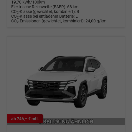
19,70 kWh/100km
Elektrische Reichweite (EAER):
68 km
CO
-Klasse (gewichtet, kombiniert):
B
2
CO
-Klasse bei entladener Batterie:
E
2
CO
-Emissionen (gewichtet, kombiniert):
24,00 g/km
2
ab 746,– € mtl.