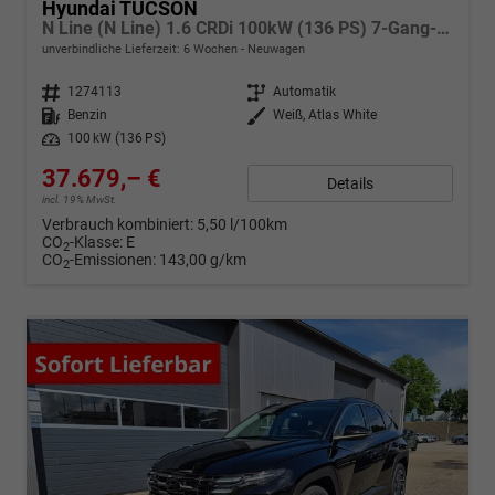
Hyundai TUCSON
N Line (N Line) 1.6 CRDi 100kW (136 PS) 7-Gang-DCT
unverbindliche Lieferzeit:
6 Wochen
Neuwagen
Fahrzeugnr.
1274113
Getriebe
Automatik
Kraftstoff
Benzin
Außenfarbe
Weiß, Atlas White
Leistung
100 kW (136 PS)
37.679,– €
Details
incl. 19% MwSt.
Verbrauch kombiniert:
5,50 l/100km
CO
-Klasse:
E
2
CO
-Emissionen:
143,00 g/km
2