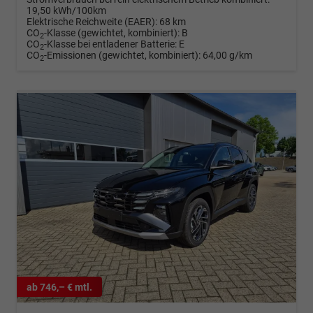
19,50 kWh/100km
Elektrische Reichweite (EAER):
68 km
CO
-Klasse (gewichtet, kombiniert):
B
2
CO
-Klasse bei entladener Batterie:
E
2
CO
-Emissionen (gewichtet, kombiniert):
64,00 g/km
2
ab 746,– € mtl.