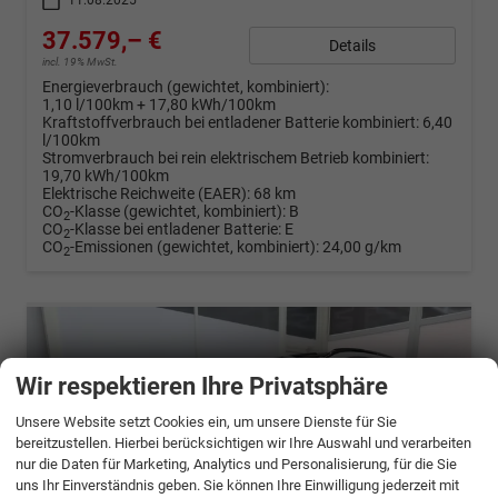
11.08.2025
37.579,– €
Details
incl. 19% MwSt.
Energieverbrauch (gewichtet, kombiniert):
1,10 l/100km + 17,80 kWh/100km
Kraftstoffverbrauch bei entladener Batterie kombiniert:
6,40
l/100km
Stromverbrauch bei rein elektrischem Betrieb kombiniert:
19,70 kWh/100km
Elektrische Reichweite (EAER):
68 km
CO
-Klasse (gewichtet, kombiniert):
B
2
CO
-Klasse bei entladener Batterie:
E
2
CO
-Emissionen (gewichtet, kombiniert):
24,00 g/km
2
Wir respektieren Ihre Privatsphäre
Unsere Website setzt Cookies ein, um unsere Dienste für Sie
bereitzustellen. Hierbei berücksichtigen wir Ihre Auswahl und verarbeiten
nur die Daten für Marketing, Analytics und Personalisierung, für die Sie
uns Ihr Einverständnis geben. Sie können Ihre Einwilligung jederzeit mit