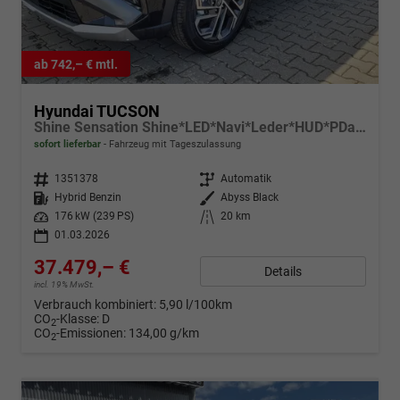
ab 742,– € mtl.
Hyundai TUCSON
Shine Sensation Shine*LED*Navi*Leder*HUD*PDach*PDC*Cam*19
sofort lieferbar
Fahrzeug mit Tageszulassung
Fahrzeugnr.
1351378
Getriebe
Automatik
Kraftstoff
Hybrid Benzin
Außenfarbe
Abyss Black
Leistung
176 kW (239 PS)
Kilometerstand
20 km
01.03.2026
37.479,– €
Details
incl. 19% MwSt.
Verbrauch kombiniert:
5,90 l/100km
CO
-Klasse:
D
2
CO
-Emissionen:
134,00 g/km
2