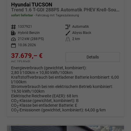
Hyundai TUCSON
Trend 1.6 T-GDI 288PS Automatik PHEV Krell-Sound Teill-Leder elektr. Heckklappe ACC Klimaautomatik Sitzheizung Lenkrandheizung Navi PDC v+h Rückf.Kamera Apple CarPlay + Android Auto 2xKeyless 19-LM vollelektr. Reichweite 68KM
sofort lieferbar
Fahrzeug mit Tageszulassung
Fahrzeugnr.
1337921
Getriebe
Automatik
Kraftstoff
Hybrid Benzin
Außenfarbe
Abyss Black
Leistung
212 kW (288 PS)
Kilometerstand
2 km
10.06.2026
37.679,– €
Details
incl. 19% MwSt.
Energieverbrauch (gewichtet, kombiniert):
2,80 l/100km + 10,80 kWh/100km
Kraftstoffverbrauch bei entladener Batterie kombiniert:
6,00
l/100km
Stromverbrauch bei rein elektrischem Betrieb kombiniert:
19,50 kWh/100km
Elektrische Reichweite (EAER):
68 km
CO
-Klasse (gewichtet, kombiniert):
B
2
CO
-Klasse bei entladener Batterie:
E
2
CO
-Emissionen (gewichtet, kombiniert):
64,00 g/km
2