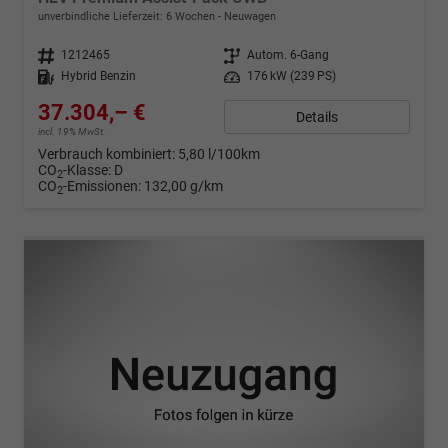
unverbindliche Lieferzeit:
6 Wochen
Neuwagen
Fahrzeugnr.
1212465
Getriebe
Autom. 6-Gang
Kraftstoff
Hybrid Benzin
Leistung
176 kW (239 PS)
37.304,– €
Details
incl. 19% MwSt.
Verbrauch kombiniert:
5,80 l/100km
CO
-Klasse:
D
2
CO
-Emissionen:
132,00 g/km
2