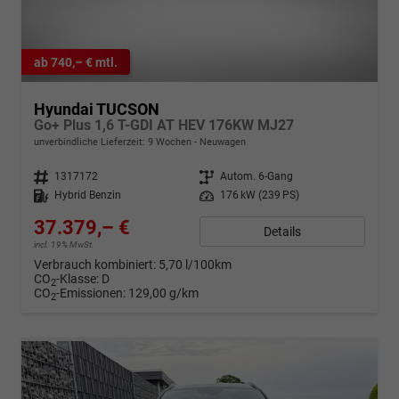
ab 740,– € mtl.
Hyundai TUCSON
Go+ Plus 1,6 T-GDI AT HEV 176KW MJ27
unverbindliche Lieferzeit:
9 Wochen
Neuwagen
Fahrzeugnr.
1317172
Getriebe
Autom. 6-Gang
Kraftstoff
Hybrid Benzin
Leistung
176 kW (239 PS)
37.379,– €
Details
incl. 19% MwSt.
Verbrauch kombiniert:
5,70 l/100km
CO
-Klasse:
D
2
CO
-Emissionen:
129,00 g/km
2