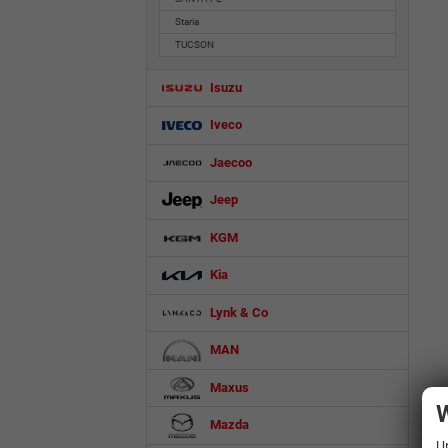
Staria
TUCSON
Isuzu
Iveco
Jaecoo
Jeep
KGM
Kia
Lynk & Co
MAN
Maxus
W
Mazda
U