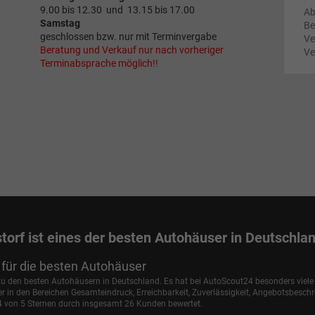
9.00 bis 12.30 und 13.15 bis 17.00
Ab
Samstag
Be
geschlossen bzw. nur mit Terminvergabe
Ve
Beratung und Verkauf nur nach vorheriger
Ve
Terminabsprache möglich!!
torf ist eines der besten Autohäuser in Deutschla
für die besten Autohäuser
 zu den besten Autohäusern in Deutschland. Es hat bei AutoScout24 besonders viel
in den Bereichen Gesamteindruck, Erreichbarkeit, Zuverlässigkeit, Angebotsbesch
,4 von 5 Sternen durch insgesamt 26 Kunden bewertet.