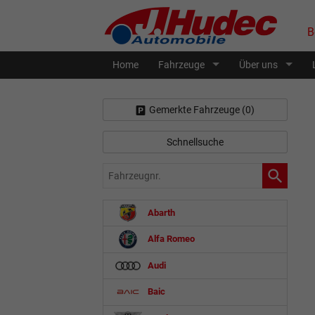
B
Home
Fahrzeuge
Über uns
Gemerkte Fahrzeuge (
0
)
Schnellsuche
Fahrzeugnr.
Abarth
Alfa Romeo
Audi
Baic