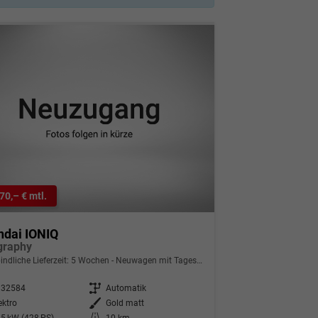
70,– € mtl.
ndai IONIQ
igraphy
indliche Lieferzeit:
5 Wochen
Neuwagen mit Tageszulassung
332584
Getriebe
Automatik
ektro
Außenfarbe
Gold matt
5 kW (428 PS)
Kilometerstand
10 km