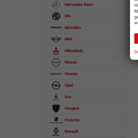
Mercedes-Benz
H
M
MG
g
w
Microlino
Mini
Mitsubishi
D
Nissan
Omoda
Opel
Ora
Peugeot
Porsche
Renault