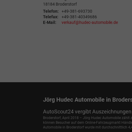
18184
Broderstorf
Telefon:
+49-381-693730
Telefax:
+49-381-40349686
E-Mail:
verkauf@hudec-automobile.de
Jörg Hudec Automobile in Broders
AutoScout24 vergibt Auszeichnungen 
Broderstorf, April 2018 – Jörg Hudec Automobile zählt
können Besucher auf dem Online-Fahrzeugmarkt Händler 
Automobile in Broderstorf wurde mit durchschnittlich 4