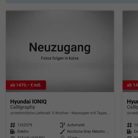
ab 1470,– € mtl.
ab 14
Hyundai IONIQ
Hyu
Calligraphy
Call
unverbindliche Lieferzeit:
5 Wochen
Neuwagen mit Tageszulassung
unverb
Fahrzeugnr.
1332579
Getriebe
Automatik
Fahrzeugnr.
1
Kraftstoff
Elektro
Außenfarbe
Nocturne Gray Metallic T2G
Kraftstoff
El
Leistung
315 kW (428 PS)
Kilometerstand
10 km
Leistung
31