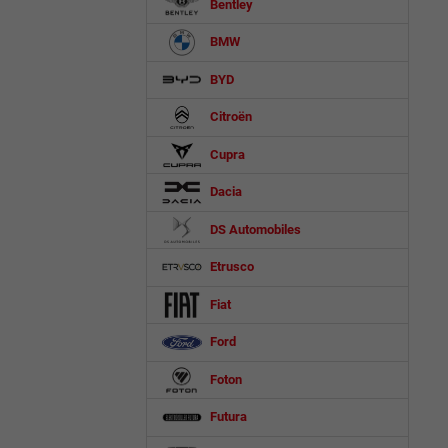
Bentley
BMW
BYD
Citroën
Cupra
Dacia
DS Automobiles
Etrusco
Fiat
Ford
Foton
Futura