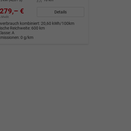
279,– €
Details
9% MwSt.
verbrauch kombiniert:
20,60 kWh/100km
rische Reichweite:
600 km
Klasse:
A
Emissionen:
0 g/km