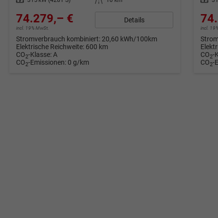
74.279,– €
74.
Details
incl. 19% MwSt.
incl. 1
Stromverbrauch kombiniert:
20,60 kWh/100km
Strom
Elektrische Reichweite:
600 km
Elekt
CO
-Klasse:
A
CO
-
2
2
CO
-Emissionen:
0 g/km
CO
-
2
2