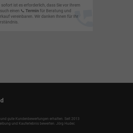
 sofort ist es erforderlich, dass Sie vor Ihrem
such einen 📞
Termin
für Beratung und
rkauf vereinbaren. Wir danken Ihnen für Ihr
rständnis.
nd
e und gute Kundenbewertungen erhalten. Seit 2013
reibung und Kauferlebnis bewerten. Jörg Hudec