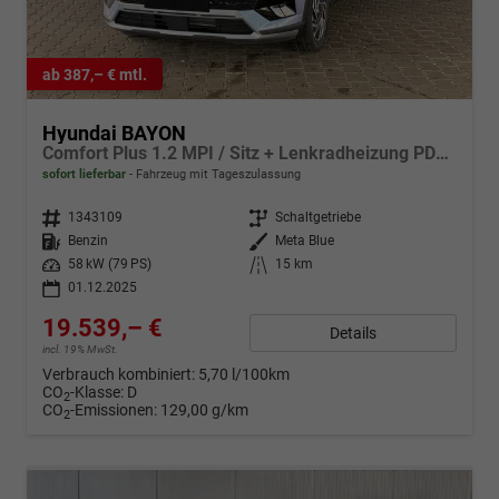
ab 387,– € mtl.
Hyundai BAYON
Comfort Plus 1.2 MPI / Sitz + Lenkradheizung PDC V&H Kamera LED Tempomat Keyless Alu 16"
sofort lieferbar
Fahrzeug mit Tageszulassung
Fahrzeugnr.
1343109
Getriebe
Schaltgetriebe
Kraftstoff
Benzin
Außenfarbe
Meta Blue
Leistung
58 kW (79 PS)
Kilometerstand
15 km
01.12.2025
19.539,– €
Details
incl. 19% MwSt.
Verbrauch kombiniert:
5,70 l/100km
CO
-Klasse:
D
2
CO
-Emissionen:
129,00 g/km
2