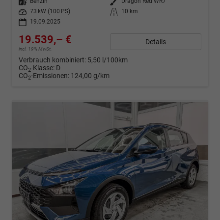
Kraftstoff
Benzin
Außenfarbe
Dragon Red WR7
Leistung
73 kW (100 PS)
Kilometerstand
10 km
19.09.2025
19.539,– €
Details
incl. 19% MwSt.
Verbrauch kombiniert:
5,50 l/100km
CO
-Klasse:
D
2
CO
-Emissionen:
124,00 g/km
2