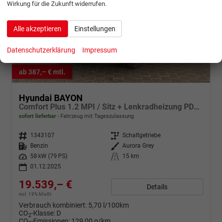
Wirkung für die Zukunft widerrufen.
Alle akzeptieren
Einstellungen
Datenschutzerklärung
Impressum
ab 387,– € mtl.
Hyundai BAYON
Comfort Plus 1.2 MPI / Sitz + Lenkradheizung PDC V&H Kamera LED Tempomat Keyless Alu 16"
sofort lieferbar
Fahrzeug mit Tageszulassung
Fahrzeugnr.
1343107
Getriebe
Schaltgetriebe
Kraftstoff
Benzin
Außenfarbe
Aurora Grey
Leistung
58 kW (79 PS)
Kilometerstand
15 km
01.12.2025
19.539,– €
Details
incl. 19% MwSt.
Verbrauch kombiniert:
5,70 l/100km
CO
-Klasse:
D
2
CO
-Emissionen:
129,00 g/km