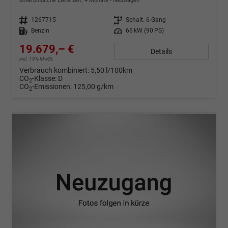
unverbindliche Lieferzeit:
4 Monate
Neuwagen
Fahrzeugnr.
1267715
Getriebe
Schalt. 6-Gang
Kraftstoff
Benzin
Leistung
66 kW (90 PS)
19.679,– €
Details
incl. 19% MwSt.
Verbrauch kombiniert:
5,50 l/100km
CO
-Klasse:
D
2
CO
-Emissionen:
125,00 g/km
2