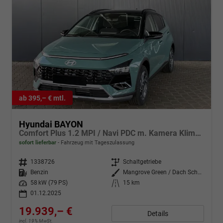
ab 395,– € mtl.
Hyundai BAYON
Comfort Plus 1.2 MPI / Navi PDC m. Kamera Klimaautom./ LED Sitz & Lenkr.Heiz/ Alu16
sofort lieferbar
Fahrzeug mit Tageszulassung
Fahrzeugnr.
1338726
Getriebe
Schaltgetriebe
Kraftstoff
Benzin
Außenfarbe
Mangrove Green / Dach Schwarz
Leistung
58 kW (79 PS)
Kilometerstand
15 km
01.12.2025
19.939,– €
Details
incl. 19% MwSt.