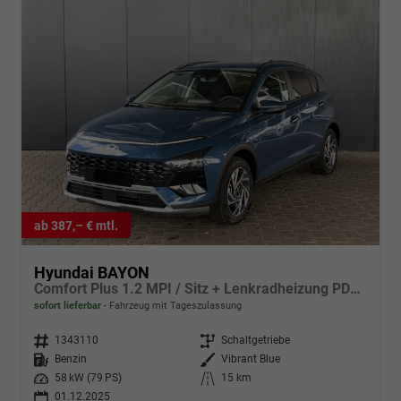
ab 387,– € mtl.
Hyundai BAYON
Comfort Plus 1.2 MPI / Sitz + Lenkradheizung PDC V&H Kamera LED Tempomat Keyless Alu 16"
sofort lieferbar
Fahrzeug mit Tageszulassung
Fahrzeugnr.
1343110
Getriebe
Schaltgetriebe
Kraftstoff
Benzin
Außenfarbe
Vibrant Blue
Leistung
58 kW (79 PS)
Kilometerstand
15 km
01.12.2025