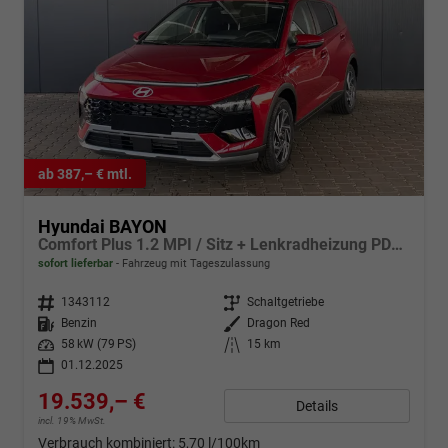
ab 387,– € mtl.
Hyundai BAYON
Comfort Plus 1.2 MPI / Sitz + Lenkradheizung PDC V&H Kamera LED Tempomat Keyless Alu 16"
sofort lieferbar
Fahrzeug mit Tageszulassung
Fahrzeugnr.
1343112
Getriebe
Schaltgetriebe
Kraftstoff
Benzin
Außenfarbe
Dragon Red
Leistung
58 kW (79 PS)
Kilometerstand
15 km
01.12.2025
19.539,– €
Details
incl. 19% MwSt.
Verbrauch kombiniert:
5,70 l/100km