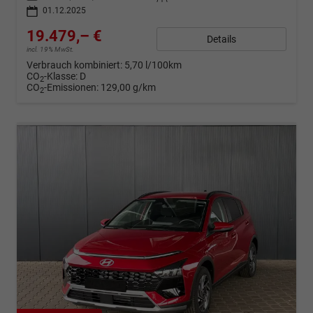
01.12.2025
19.479,– €
Details
incl. 19% MwSt.
Verbrauch kombiniert:
5,70 l/100km
CO
-Klasse:
D
2
CO
-Emissionen:
129,00 g/km
2