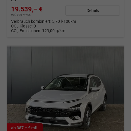
19.539,– €
Details
incl. 19% MwSt.
Verbrauch kombiniert:
5,70 l/100km
CO
-Klasse:
D
2
CO
-Emissionen:
129,00 g/km
2
ab 387,– € mtl.