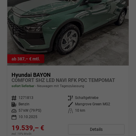
ab 387,– € mtl.
Hyundai BAYON
COMFORT SHZ LED NAVI RFK PDC TEMPOMAT
sofort lieferbar
Neuwagen mit Tageszulassung
Fahrzeugnr.
1271813
Getriebe
Schaltgetriebe
Kraftstoff
Benzin
Außenfarbe
Mangrove Green MG2
Leistung
57 kW (79 PS)
Kilometerstand
10 km
10.10.2025
19.539,– €
Details
incl. 19% MwSt.