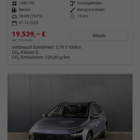
Fahrzeugnr.
1343108
Getriebe
Schaltgetriebe
Kraftstoff
Benzin
Außenfarbe
Mangrove Green
Leistung
58 kW (79 PS)
Kilometerstand
15 km
01.12.2025
19.539,– €
Details
incl. 19% MwSt.
Verbrauch kombiniert:
5,70 l/100km
CO
-Klasse:
D
2
CO
-Emissionen:
129,00 g/km
2