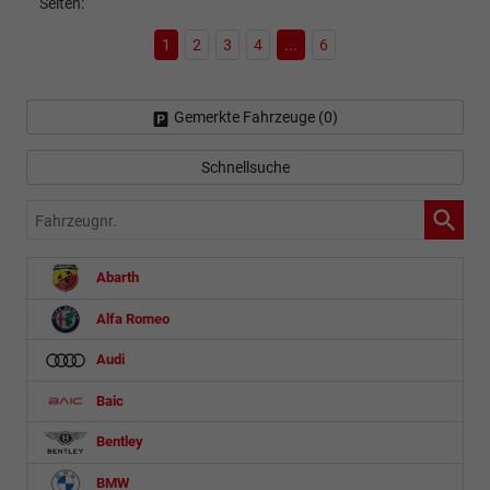
Seiten:
1
2
3
4
...
6
Gemerkte Fahrzeuge (
0
)
Schnellsuche
Fahrzeugnr.
Abarth
Alfa Romeo
Audi
Baic
Bentley
BMW