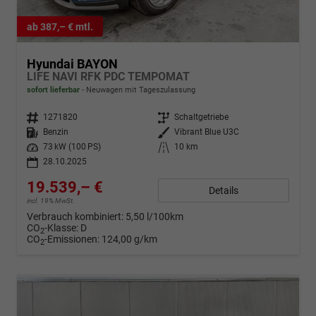
ab 387,– € mtl.
Hyundai BAYON
LIFE NAVI RFK PDC TEMPOMAT
sofort lieferbar
Neuwagen mit Tageszulassung
Fahrzeugnr.
1271820
Getriebe
Schaltgetriebe
Kraftstoff
Benzin
Außenfarbe
Vibrant Blue U3C
Leistung
73 kW (100 PS)
Kilometerstand
10 km
28.10.2025
19.539,– €
Details
incl. 19% MwSt.
Verbrauch kombiniert:
5,50 l/100km
CO
-Klasse:
D
2
CO
-Emissionen:
124,00 g/km
2