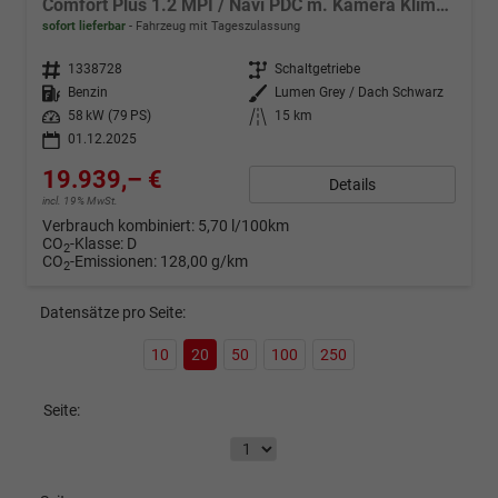
Comfort Plus 1.2 MPI / Navi PDC m. Kamera Klimaautom./ LED Sitz & Lenkr.Heiz/ Alu16
sofort lieferbar
Fahrzeug mit Tageszulassung
Fahrzeugnr.
1338728
Getriebe
Schaltgetriebe
Kraftstoff
Benzin
Außenfarbe
Lumen Grey / Dach Schwarz
Leistung
58 kW (79 PS)
Kilometerstand
15 km
01.12.2025
19.939,– €
Details
incl. 19% MwSt.
Verbrauch kombiniert:
5,70 l/100km
CO
-Klasse:
D
2
CO
-Emissionen:
128,00 g/km
2
Datensätze pro Seite:
10
20
50
100
250
Seite: