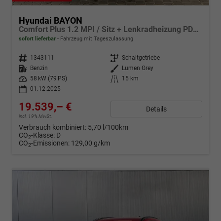
Hyundai BAYON
Comfort Plus 1.2 MPI / Sitz + Lenkradheizung PDC V&H Kamera LED Tempomat Keyless Alu 16"
sofort lieferbar
Fahrzeug mit Tageszulassung
Fahrzeugnr.
1343111
Getriebe
Schaltgetriebe
Kraftstoff
Benzin
Außenfarbe
Lumen Grey
Leistung
58 kW (79 PS)
Kilometerstand
15 km
01.12.2025
19.539,– €
Details
incl. 19% MwSt.
Verbrauch kombiniert:
5,70 l/100km
CO
-Klasse:
D
2
CO
-Emissionen:
129,00 g/km
2