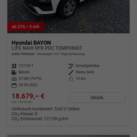
ab 370,– € mtl.
Hyundai BAYON
LIFE NAVI RFK PDC TEMPOMAT
sofort lieferbar
Neuwagen mit Tageszulassung
Fahrzeugnr.
1271811
Getriebe
Schaltgetriebe
Kraftstoff
Benzin
Außenfarbe
Weiss SAW
Leistung
57 kW (79 PS)
Kilometerstand
10 km
29.09.2025
18.679,– €
Details
incl. 19% MwSt.
Verbrauch kombiniert:
5,60 l/100km
CO
-Klasse:
D
2
CO
-Emissionen:
127,00 g/km
2