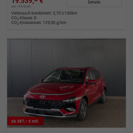
19.539,– €
Details
incl. 19% MwSt.
Verbrauch kombiniert:
5,70 l/100km
CO
-Klasse:
D
2
CO
-Emissionen:
129,00 g/km
2
ab 387,– € mtl.