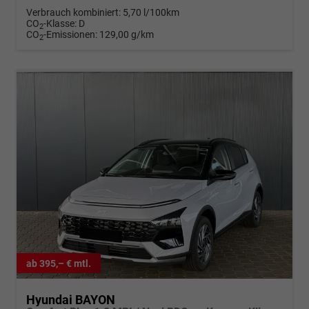
Verbrauch kombiniert:
5,70 l/100km
CO
-Klasse:
D
2
CO
-Emissionen:
129,00 g/km
2
ab 395,– € mtl.
Hyundai BAYON