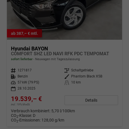
ab 387,– € mtl.
Hyundai BAYON
COMFORT SHZ LED NAVI RFK PDC TEMPOMAT
sofort lieferbar
Neuwagen mit Tageszulassung
Fahrzeugnr.
1271817
Getriebe
Schaltgetriebe
Kraftstoff
Benzin
Außenfarbe
Phantom Black X5B
Leistung
57 kW (79 PS)
Kilometerstand
10 km
28.10.2025
19.539,– €
Details
incl. 19% MwSt.
Verbrauch kombiniert:
5,70 l/100km
CO
-Klasse:
D
2
CO
-Emissionen:
128,00 g/km
2