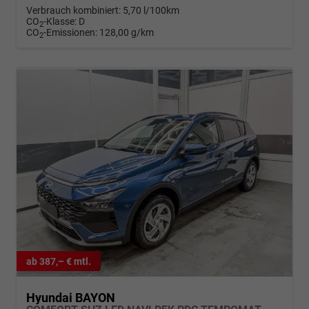
Verbrauch kombiniert:
5,70 l/100km
CO
-Klasse:
D
2
CO
-Emissionen:
128,00 g/km
2
ab 387,– € mtl.
Hyundai BAYON