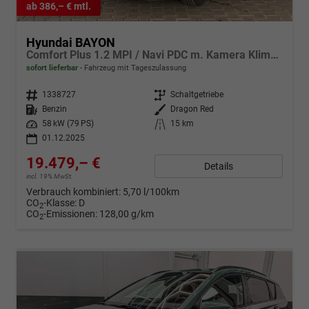
ab 386,– € mtl.
Hyundai BAYON
Comfort Plus 1.2 MPI / Navi PDC m. Kamera Klimaautom./ LED Sitz & Lenkr.Heiz/ Alu16
sofort lieferbar
Fahrzeug mit Tageszulassung
Fahrzeugnr.
1338727
Getriebe
Schaltgetriebe
Kraftstoff
Benzin
Außenfarbe
Dragon Red
Leistung
58 kW (79 PS)
Kilometerstand
15 km
01.12.2025
19.479,– €
Details
incl. 19% MwSt.
Verbrauch kombiniert:
5,70 l/100km
CO
-Klasse:
D
2
CO
-Emissionen:
128,00 g/km
2