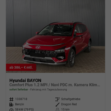
ab 386,– € mtl.
Hyundai BAYON
Comfort Plus 1.2 MPI / Navi PDC m. Kamera Klimaautom./ LED Sitz & Lenkr.Heiz/ Alu16
sofort lieferbar
Fahrzeug mit Tageszulassung
Fahrzeugnr.
1338718
Getriebe
Schaltgetriebe
Kraftstoff
Benzin
Außenfarbe
Dragon Red
Leistung
58 kW (79 PS)
Kilometerstand
15 km