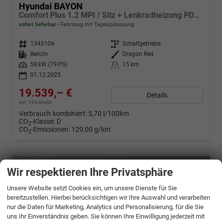
Hyundai BAYON
Comfort Plus 1.2 MPI / Sitz + Lenkradheizung PDC V&H Kamera LED Tempomat Keyless Alu 16"
sofort lieferbar
Fahrzeug mit Tageszulassung
Fahrzeugnr.
1343106
Getriebe
Schaltgetriebe
Kraftstoff
Benzin
Außenfarbe
Dragon Red
Leistung
58 kW (79 PS)
Kilometerstand
15 km
01.12.2025
19.539,– €
Details
incl. 19% MwSt.
Verbrauch kombiniert:
5,70 l/100km
CO
-Klasse:
D
2
CO
-Emissionen:
129,00 g/km
2
Wir respektieren Ihre Privatsphäre
Unsere Website setzt Cookies ein, um unsere Dienste für Sie
bereitzustellen. Hierbei berücksichtigen wir Ihre Auswahl und verarbeiten
nur die Daten für Marketing, Analytics und Personalisierung, für die Sie
uns Ihr Einverständnis geben. Sie können Ihre Einwilligung jederzeit mit