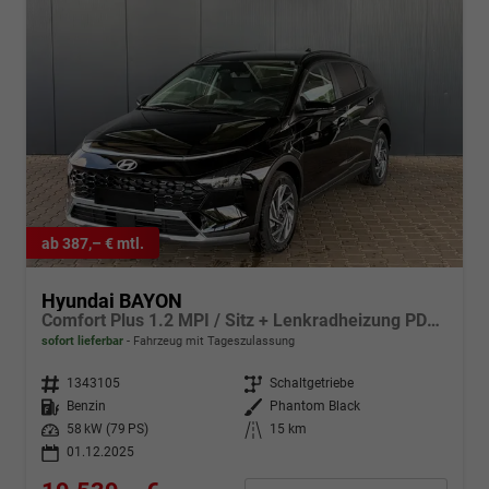
ab 387,– € mtl.
Hyundai BAYON
Comfort Plus 1.2 MPI / Sitz + Lenkradheizung PDC V&H Kamera LED Tempomat Keyless Alu 16"
sofort lieferbar
Fahrzeug mit Tageszulassung
Fahrzeugnr.
1343105
Getriebe
Schaltgetriebe
Kraftstoff
Benzin
Außenfarbe
Phantom Black
Leistung
58 kW (79 PS)
Kilometerstand
15 km
01.12.2025