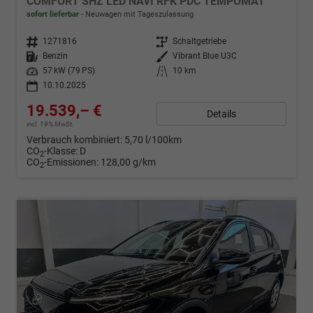
COMFORT SHZ LED NAVI RFK PDC TEMPOMAT
sofort lieferbar
Neuwagen mit Tageszulassung
Fahrzeugnr.
1271816
Getriebe
Schaltgetriebe
Kraftstoff
Benzin
Außenfarbe
Vibrant Blue U3C
Leistung
57 kW (79 PS)
Kilometerstand
10 km
10.10.2025
19.539,– €
Details
incl. 19% MwSt.
Verbrauch kombiniert:
5,70 l/100km
CO
-Klasse:
D
2
CO
-Emissionen:
128,00 g/km
2