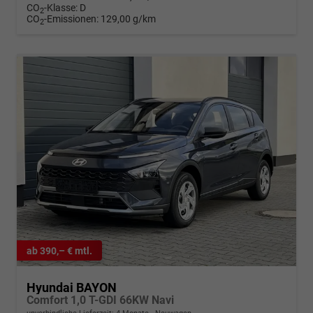
CO
-Klasse:
D
2
CO
-Emissionen:
129,00 g/km
2
ab 390,– € mtl.
Hyundai BAYON
Comfort 1,0 T-GDI 66KW Navi