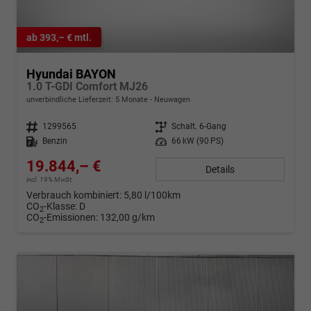
ab 393,– € mtl.
Hyundai BAYON
1.0 T-GDI Comfort MJ26
unverbindliche Lieferzeit:
5 Monate
Neuwagen
Fahrzeugnr.
1299565
Getriebe
Schalt. 6-Gang
Kraftstoff
Benzin
Leistung
66 kW (90 PS)
19.844,– €
Details
incl. 19% MwSt.
Verbrauch kombiniert:
5,80 l/100km
CO
-Klasse:
D
2
CO
-Emissionen:
132,00 g/km
2