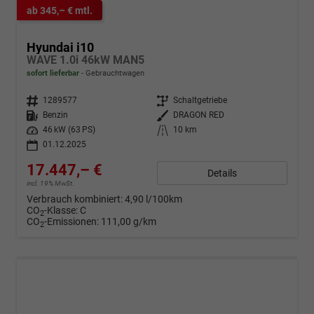
ab 345,– € mtl.
Hyundai i10
WAVE 1.0i 46kW MAN5
sofort lieferbar
Gebrauchtwagen
Fahrzeugnr.
1289577
Getriebe
Schaltgetriebe
Kraftstoff
Benzin
Außenfarbe
DRAGON RED
Leistung
46 kW (63 PS)
Kilometerstand
10 km
01.12.2025
17.447,– €
Details
incl. 19% MwSt.
Verbrauch kombiniert:
4,90 l/100km
CO
-Klasse:
C
2
CO
-Emissionen:
111,00 g/km
2