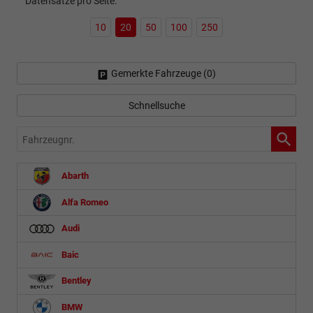
Datensätze pro Seite:
10
20
50
100
250
Gemerkte Fahrzeuge (
0
)
Schnellsuche
Fahrzeugnr.
Abarth
Alfa Romeo
Audi
Baic
Bentley
BMW