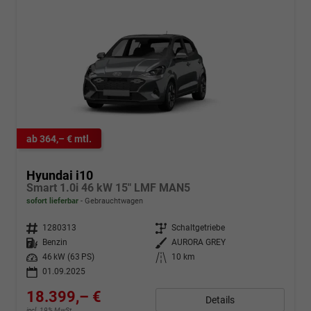
ab 364,– € mtl.
Hyundai i10
Smart 1.0i 46 kW 15" LMF MAN5
sofort lieferbar
Gebrauchtwagen
Fahrzeugnr.
1280313
Getriebe
Schaltgetriebe
Kraftstoff
Benzin
Außenfarbe
AURORA GREY
Leistung
46 kW (63 PS)
Kilometerstand
10 km
01.09.2025
18.399,– €
Details
incl. 19% MwSt.