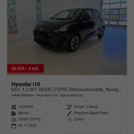
ab 370,– € mtl.
Hyundai i10
GO+ 1.2 MT 58 kW (79 PS) Klimaautomatik, Navigationssystem, Apple CarPlay & Android Auto, Sitzheizung, Lenkradheizung, Einparkhilfe hinten, Rückfahrkamera, Privacy Glass, 15" Leichtmetallfelgen, uvm.
sofort lieferbar
Neuwagen mit Tageszulassung
Fahrzeugnr.
1278404
Getriebe
Schalt. 5-Gang
Kraftstoff
Benzin
Außenfarbe
Phantom Black Pearl
Leistung
58 kW (79 PS)
Kilometerstand
25 km
30.11.2025