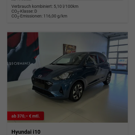
Verbrauch kombiniert:
5,10 l/100km
CO
-Klasse:
D
2
CO
-Emissionen:
116,00 g/km
2
ab 370,– € mtl.
Hyundai i10