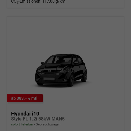
CO
-Emissionen:
117,00 g/km
2
ab 383,– € mtl.
Hyundai i10
Style FL 1.2i 58kW MAN5
sofort lieferbar
Gebrauchtwagen