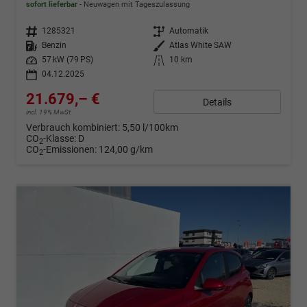
sofort lieferbar
Neuwagen mit Tageszulassung
Fahrzeugnr.
1285321
Getriebe
Automatik
Kraftstoff
Benzin
Außenfarbe
Atlas White SAW
Leistung
57 kW (79 PS)
Kilometerstand
10 km
04.12.2025
21.679,– €
Details
incl. 19% MwSt.
Verbrauch kombiniert:
5,50 l/100km
CO
-Klasse:
D
2
CO
-Emissionen:
124,00 g/km
2