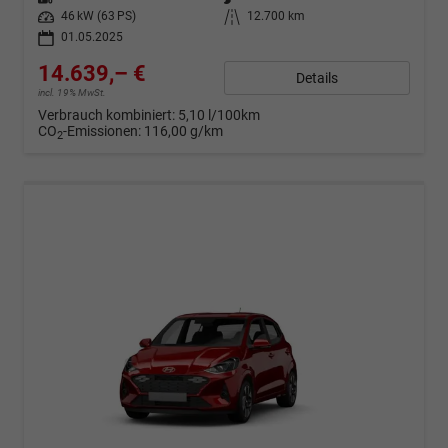
Leistung
46 kW (63 PS)
Kilometerstand
12.700 km
01.05.2025
14.639,– €
Details
incl. 19% MwSt.
Verbrauch kombiniert:
5,10 l/100km
CO
-Emissionen:
116,00 g/km
2