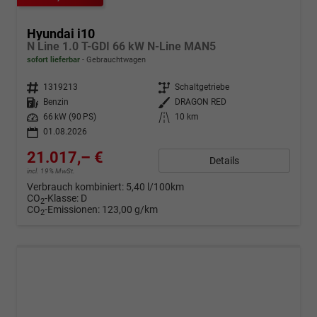
Hyundai i10
N Line 1.0 T-GDI 66 kW N-Line MAN5
sofort lieferbar
Gebrauchtwagen
Fahrzeugnr.
1319213
Getriebe
Schaltgetriebe
Kraftstoff
Benzin
Außenfarbe
DRAGON RED
Leistung
66 kW (90 PS)
Kilometerstand
10 km
01.08.2026
21.017,– €
Details
incl. 19% MwSt.
Verbrauch kombiniert:
5,40 l/100km
CO
-Klasse:
D
2
CO
-Emissionen:
123,00 g/km
2