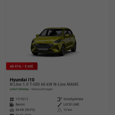
ab 416,– € mtl.
Hyundai i10
N Line 1.0 T-GDI 66 kW N-Line MAN5
sofort lieferbar
Gebrauchtwagen
Fahrzeugnr.
1319212
Getriebe
Schaltgetriebe
Kraftstoff
Benzin
Außenfarbe
LUCID LIME
Leistung
66 kW (90 PS)
Kilometerstand
10 km