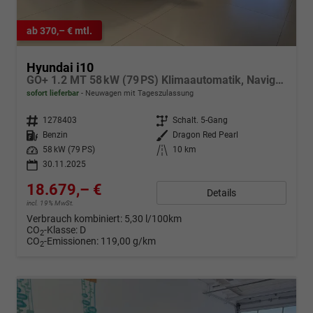
ab 370,– € mtl.
Hyundai i10
GO+ 1.2 MT 58 kW (79 PS) Klimaautomatik, Navigationssystem, Apple CarPlay & Android Auto, Sitzheizung, Lenkradheizung, Einparkhilfe hinten, Rückfahrkamera, Privacy Glass, 15" Leichtmetallfelgen, uvm.
sofort lieferbar
Neuwagen mit Tageszulassung
Fahrzeugnr.
1278403
Getriebe
Schalt. 5-Gang
Kraftstoff
Benzin
Außenfarbe
Dragon Red Pearl
Leistung
58 kW (79 PS)
Kilometerstand
10 km
30.11.2025
18.679,– €
Details
incl. 19% MwSt.
Verbrauch kombiniert:
5,30 l/100km
CO
-Klasse:
D
2
CO
-Emissionen:
119,00 g/km
2