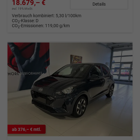
18.679,– €
Details
incl. 19% MwSt.
Verbrauch kombiniert:
5,30 l/100km
CO
-Klasse:
D
2
CO
-Emissionen:
119,00 g/km
2
ab 376,– € mtl.