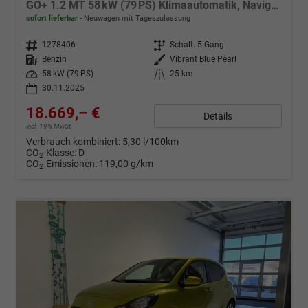
GO+ 1.2 MT 58 kW (79 PS) Klimaautomatik, Navigationssystem, Apple CarPlay & Android Auto, Sitzheizung, Lenkradheizung, Einparkhilfe hinten, Rückfahrkamera, Privacy Glass, 15" Leichtmetallfelgen, uvm.
sofort lieferbar
Neuwagen mit Tageszulassung
Fahrzeugnr.
1278406
Getriebe
Schalt. 5-Gang
Kraftstoff
Benzin
Außenfarbe
Vibrant Blue Pearl
Leistung
58 kW (79 PS)
Kilometerstand
25 km
30.11.2025
18.669,– €
Details
incl. 19% MwSt.
Verbrauch kombiniert:
5,30 l/100km
CO
-Klasse:
D
2
CO
-Emissionen:
119,00 g/km
2