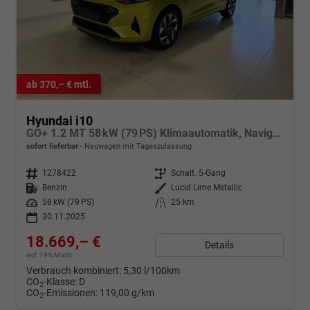
ab 370,– € mtl.
Hyundai i10
GO+ 1.2 MT 58 kW (79 PS) Klimaautomatik, Navigationssystem, Apple CarPlay & Android Auto, Sitzheizung, Lenkradheizung, Einparkhilfe hinten, Rückfahrkamera, Privacy Glass, 15" Leichtmetallfelgen, uvm.
sofort lieferbar
Neuwagen mit Tageszulassung
Fahrzeugnr.
1278422
Getriebe
Schalt. 5-Gang
Kraftstoff
Benzin
Außenfarbe
Lucid Lime Metallic
Leistung
58 kW (79 PS)
Kilometerstand
25 km
30.11.2025
18.669,– €
Details
incl. 19% MwSt.
Verbrauch kombiniert:
5,30 l/100km
CO
-Klasse:
D
2
CO
-Emissionen:
119,00 g/km
2