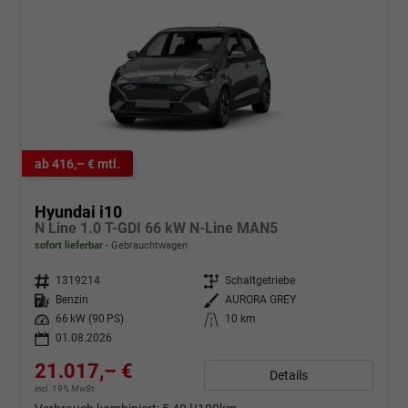
ab 416,– € mtl.
Hyundai i10
N Line 1.0 T-GDI 66 kW N-Line MAN5
sofort lieferbar
Gebrauchtwagen
Fahrzeugnr.
1319214
Getriebe
Schaltgetriebe
Kraftstoff
Benzin
Außenfarbe
AURORA GREY
Leistung
66 kW (90 PS)
Kilometerstand
10 km
01.08.2026
21.017,– €
Details
incl. 19% MwSt.