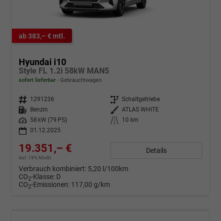
ab 383,– € mtl.
Hyundai i10
Style FL 1.2i 58kW MAN5
sofort lieferbar
Gebrauchtwagen
Fahrzeugnr.
1291236
Getriebe
Schaltgetriebe
Kraftstoff
Benzin
Außenfarbe
ATLAS WHITE
Leistung
58 kW (79 PS)
Kilometerstand
10 km
01.12.2025
19.351,– €
Details
incl. 19% MwSt.
Verbrauch kombiniert:
5,20 l/100km
CO
-Klasse:
D
2
CO
-Emissionen:
117,00 g/km
2