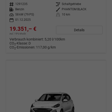
Fahrzeugnr.
1291235
Getriebe
Schaltgetriebe
Kraftstoff
Benzin
Außenfarbe
PHANTOM BLACK
Leistung
58 kW (79 PS)
Kilometerstand
10 km
01.12.2025
19.351,– €
Details
incl. 19% MwSt.
Verbrauch kombiniert:
5,20 l/100km
CO
-Klasse:
D
2
CO
-Emissionen:
117,00 g/km
2