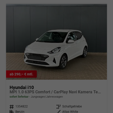
ab 290,– € mtl.
Hyundai i10
MPI 1.0 63PS Comfort / CarPlay Navi Kamera Tempomat Alu 15''
sofort lieferbar
Jungwagen/Jahreswagen
Fahrzeugnr.
1354822
Getriebe
Schaltgetriebe
Kraftstoff
Benzin
Außenfarbe
Atlas White