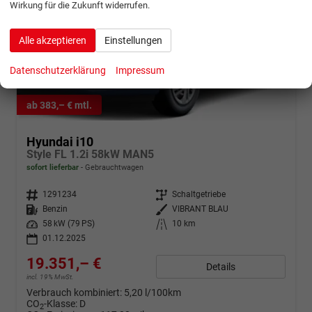
Wirkung für die Zukunft widerrufen.
Alle akzeptieren
Einstellungen
Datenschutzerklärung
Impressum
ab 383,– € mtl.
Hyundai i10
Style FL 1.2i 58kW MAN5
sofort lieferbar
Gebrauchtwagen
Fahrzeugnr.
1291234
Getriebe
Schaltgetriebe
Kraftstoff
Benzin
Außenfarbe
VIBRANT BLAU
Leistung
58 kW (79 PS)
Kilometerstand
10 km
01.12.2025
19.351,– €
Details
incl. 19% MwSt.
Verbrauch kombiniert:
5,20 l/100km
CO
-Klasse:
D
2