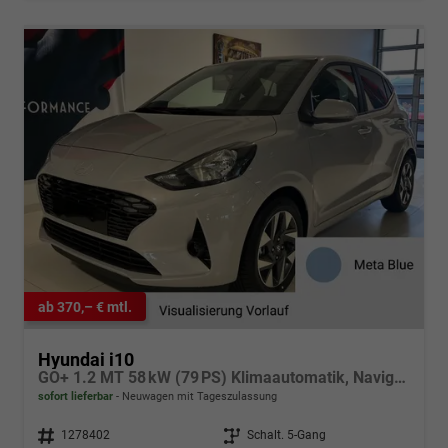
ab 370,– € mtl.
Hyundai i10
GO+ 1.2 MT 58 kW (79 PS) Klimaautomatik, Navigationssystem, Apple CarPlay & Android Auto, Sitzheizung, Lenkradheizung, Einparkhilfe hinten, Rückfahrkamera, Privacy Glass, 15" Leichtmetallfelgen, uvm.
sofort lieferbar
Neuwagen mit Tageszulassung
Fahrzeugnr.
1278402
Getriebe
Schalt. 5-Gang