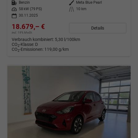
Kraftstoff
Benzin
Außenfarbe
Meta Blue Pearl
Leistung
58 kW (79 PS)
Kilometerstand
10 km
30.11.2025
18.679,– €
Details
incl. 19% MwSt.
Verbrauch kombiniert:
5,30 l/100km
CO
-Klasse:
D
2
CO
-Emissionen:
119,00 g/km
2