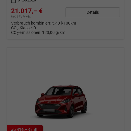
01.06.2026
21.017,– €
Details
incl. 19% MwSt.
Verbrauch kombiniert:
5,40 l/100km
CO
-Klasse:
D
2
CO
-Emissionen:
123,00 g/km
2
ab 416,– € mtl.