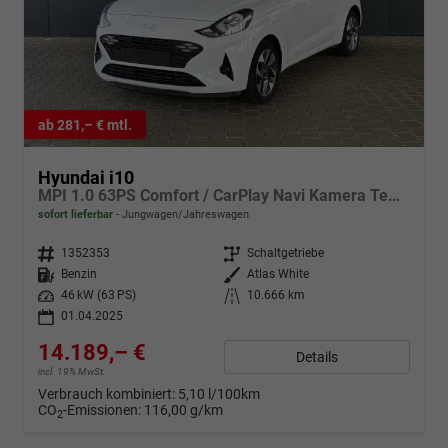
ab 281,– € mtl.
Hyundai i10
MPI 1.0 63PS Comfort / CarPlay Navi Kamera Tempomat Alu 15''
sofort lieferbar
Jungwagen/Jahreswagen
Fahrzeugnr.
1352353
Getriebe
Schaltgetriebe
Kraftstoff
Benzin
Außenfarbe
Atlas White
Leistung
46 kW (63 PS)
Kilometerstand
10.666 km
01.04.2025
14.189,– €
Details
incl. 19% MwSt.
Verbrauch kombiniert:
5,10 l/100km
CO
-Emissionen:
116,00 g/km
2