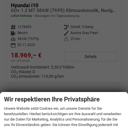
Hyundai i10
GO+ 1.2 MT 58 kW (79 PS) Klimaautomatik, Navigationssystem, Apple CarPlay & Android Auto, Sitzheizung, Lenkradheizung, Einparkhilfe hinten, Rückfahrkamera, Privacy Glass, 15" Leichtmetallfelgen, uvm.
sofort lieferbar
Neuwagen mit Tageszulassung
Fahrzeugnr.
1278405
Getriebe
Schalt. 5-Gang
Kraftstoff
Benzin
Außenfarbe
Aurora Gray Pearl
Leistung
58 kW (79 PS)
Kilometerstand
25 km
30.11.2025
18.969,– €
Details
incl. 19% MwSt.
Verbrauch kombiniert:
5,30 l/100km
CO
-Klasse:
D
2
CO
-Emissionen:
119,00 g/km
2
Wir respektieren Ihre Privatsphäre
Unsere Website setzt Cookies ein, um unsere Dienste für Sie
bereitzustellen. Hierbei berücksichtigen wir Ihre Auswahl und verarbeiten
nur die Daten für Marketing, Analytics und Personalisierung, für die Sie
uns Ihr Einverständnis geben. Sie können Ihre Einwilligung jederzeit mit