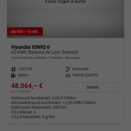
ab 951,– € mtl.
Hyundai IONIQ 6
63 kWh Balance N-Line Sunroof
unverbindliche Lieferzeit:
5 Monate
Neuwagen
Fahrzeugnr.
1343748
Getriebe
Automatik
Kraftstoff
Elektro
Leistung
168 kW (228 PS)
48.064,– €
Details
incl. 19% MwSt.
Verbrauch kombiniert:
0,00 l/100km
Stromverbrauch kombiniert:
13,90 kWh/100km
Elektrische Reichweite:
585 km
CO
-Klasse:
A
2
CO
-Emissionen:
0 g/km
2