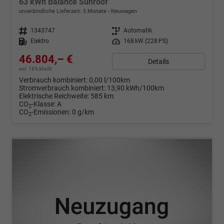
63 kWh Balance Sunroof
unverbindliche Lieferzeit:
5 Monate
Neuwagen
Fahrzeugnr.
1343747
Getriebe
Automatik
Kraftstoff
Elektro
Leistung
168 kW (228 PS)
46.804,– €
Details
incl. 19% MwSt.
Verbrauch kombiniert:
0,00 l/100km
Stromverbrauch kombiniert:
13,90 kWh/100km
Elektrische Reichweite:
585 km
CO
-Klasse:
A
2
CO
-Emissionen:
0 g/km
2