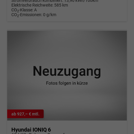
Stromverbrauch kombiniert:
13,90 kWh/100km
Elektrische Reichweite:
585 km
CO
-Klasse:
A
2
CO
-Emissionen:
0 g/km
2
ab 927,– € mtl.
Hyundai IONIQ 6