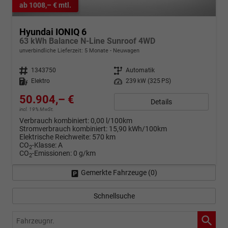
ab 1008,– € mtl.
Hyundai IONIQ 6
63 kWh Balance N-Line Sunroof 4WD
unverbindliche Lieferzeit:
5 Monate
Neuwagen
Fahrzeugnr.
1343750
Getriebe
Automatik
Kraftstoff
Elektro
Leistung
239 kW (325 PS)
50.904,– €
Details
incl. 19% MwSt.
Verbrauch kombiniert:
0,00 l/100km
Stromverbrauch kombiniert:
15,90 kWh/100km
Elektrische Reichweite:
570 km
CO
-Klasse:
A
2
CO
-Emissionen:
0 g/km
2
Gemerkte Fahrzeuge (
0
)
Schnellsuche
Fahrzeugnr.