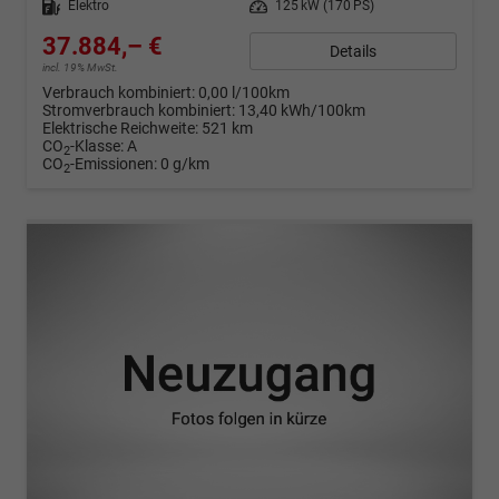
Kraftstoff
Elektro
Leistung
125 kW (170 PS)
37.884,– €
Details
incl. 19% MwSt.
Verbrauch kombiniert:
0,00 l/100km
Stromverbrauch kombiniert:
13,40 kWh/100km
Elektrische Reichweite:
521 km
CO
-Klasse:
A
2
CO
-Emissionen:
0 g/km
2