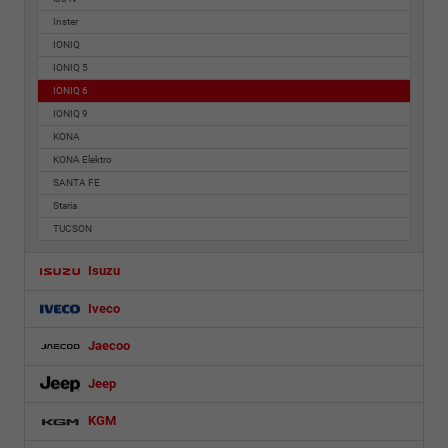
Inster
IONIQ
IONIQ 5
IONIQ 6
IONIQ 9
KONA
KONA Elektro
SANTA FE
Staria
TUCSON
Isuzu
Iveco
Jaecoo
Jeep
KGM