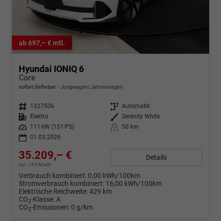
ab 697,– € mtl.
Hyundai IONIQ 6
Core
sofort lieferbar
Jungwagen/Jahreswagen
Fahrzeugnr.
1327506
Getriebe
Automatik
Kraftstoff
Elektro
Außenfarbe
Serenity White
Leistung
111 kW (151 PS)
Kilometerstand
50 km
01.03.2026
35.209,– €
Details
incl. 19% MwSt.
Verbrauch kombiniert:
0,00 kWh/100km
Stromverbrauch kombiniert:
16,00 kWh/100km
Elektrische Reichweite:
429 km
CO
-Klasse:
A
2
CO
-Emissionen:
0 g/km
2