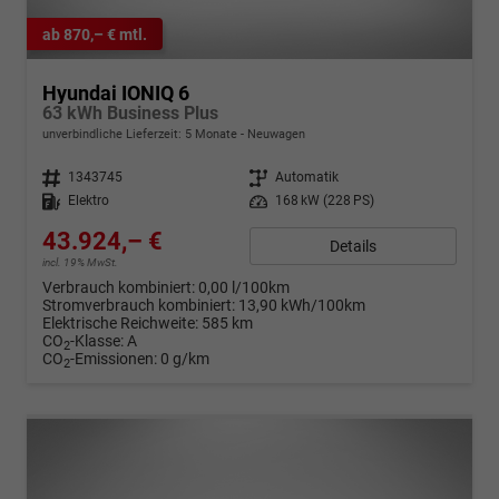
ab 870,– € mtl.
Hyundai IONIQ 6
63 kWh Business Plus
unverbindliche Lieferzeit:
5 Monate
Neuwagen
Fahrzeugnr.
1343745
Getriebe
Automatik
Kraftstoff
Elektro
Leistung
168 kW (228 PS)
43.924,– €
Details
incl. 19% MwSt.
Verbrauch kombiniert:
0,00 l/100km
Stromverbrauch kombiniert:
13,90 kWh/100km
Elektrische Reichweite:
585 km
CO
-Klasse:
A
2
CO
-Emissionen:
0 g/km
2