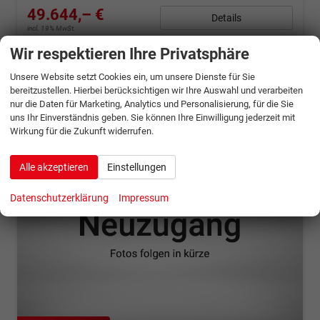
49.644,– €
Details
incl. 19% MwSt.
Verbrauch kombiniert:
0,00 l/100km
Wir respektieren Ihre Privatsphäre
Stromverbrauch kombiniert:
15,90 kWh/100km
Elektrische Reichweite:
570 km
Unsere Website setzt Cookies ein, um unsere Dienste für Sie
CO
-Klasse:
A
2
CO
-Emissionen:
0 g/km
bereitzustellen. Hierbei berücksichtigen wir Ihre Auswahl und verarbeiten
2
nur die Daten für Marketing, Analytics und Personalisierung, für die Sie
uns Ihr Einverständnis geben. Sie können Ihre Einwilligung jederzeit mit
Wirkung für die Zukunft widerrufen.
Alle akzeptieren
Einstellungen
Datenschutzerklärung
Impressum