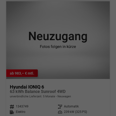
ab 983,– € mtl.
Hyundai IONIQ 6
63 kWh Balance Sunroof 4WD
unverbindliche Lieferzeit:
5 Monate
Neuwagen
Fahrzeugnr.
1343749
Getriebe
Automatik
Kraftstoff
Elektro
Leistung
239 kW (325 PS)