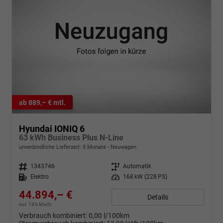
ab 889,– € mtl.
Hyundai IONIQ 6
63 kWh Business Plus N-Line
unverbindliche Lieferzeit:
5 Monate
Neuwagen
Fahrzeugnr.
1343746
Getriebe
Automatik
Kraftstoff
Elektro
Leistung
168 kW (228 PS)
44.894,– €
Details
incl. 19% MwSt.
Verbrauch kombiniert:
0,00 l/100km