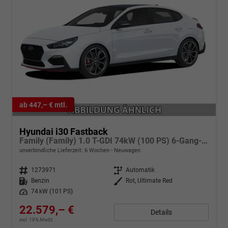
ab 447,– € mtl.
Hyundai i30 Fastback
Family (Family) 1.0 T-GDI 74kW (100 PS) 6-Gang-Schaltgetriebe
unverbindliche Lieferzeit:
6 Wochen
Neuwagen
Fahrzeugnr.
1273971
Getriebe
Automatik
Kraftstoff
Benzin
Außenfarbe
Rot, Ultimate Red
Leistung
74 kW (101 PS)
22.579,– €
Details
incl. 19% MwSt.