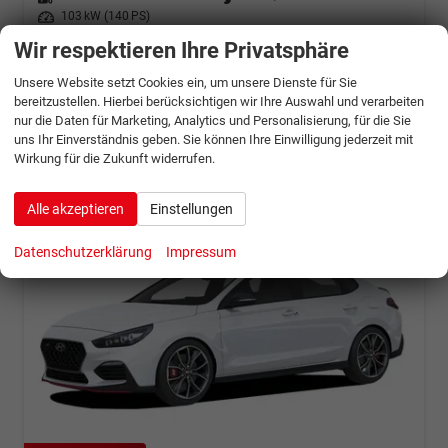
Leistung
103 kW (140 PS)
Wir respektieren Ihre Privatsphäre
25.279,– €
Details
incl. 19% MwSt.
Unsere Website setzt Cookies ein, um unsere Dienste für Sie
Verbrauch kombiniert:
5,70 l/100km
bereitzustellen. Hierbei berücksichtigen wir Ihre Auswahl und verarbeiten
CO
-Klasse:
D
2
nur die Daten für Marketing, Analytics und Personalisierung, für die Sie
CO
-Emissionen:
126,00 g/km
2
uns Ihr Einverständnis geben. Sie können Ihre Einwilligung jederzeit mit
Wirkung für die Zukunft widerrufen.
Alle akzeptieren
Einstellungen
Datenschutzerklärung
Impressum