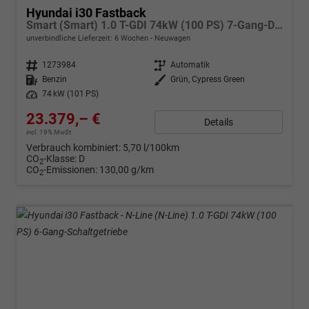
Hyundai i30 Fastback
Smart (Smart) 1.0 T-GDI 74kW (100 PS) 7-Gang-DCT
unverbindliche Lieferzeit:
6 Wochen
Neuwagen
Fahrzeugnr.
1273984
Getriebe
Automatik
Kraftstoff
Benzin
Außenfarbe
Grün, Cypress Green
Leistung
74 kW (101 PS)
23.379,– €
Details
incl. 19% MwSt.
Verbrauch kombiniert:
5,70 l/100km
CO
-Klasse:
D
2
CO
-Emissionen:
130,00 g/km
2