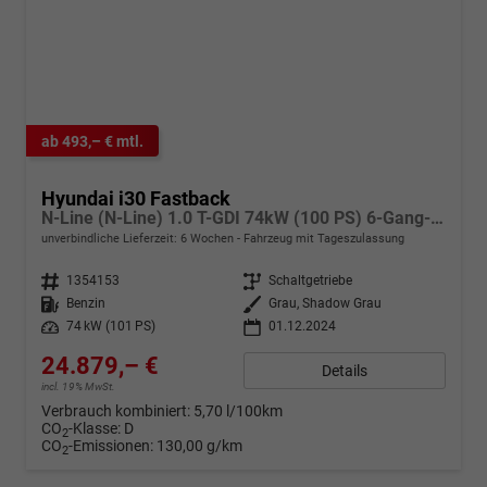
ab 493,– € mtl.
Hyundai i30 Fastback
N-Line (N-Line) 1.0 T-GDI 74kW (100 PS) 6-Gang-Schaltgetriebe
unverbindliche Lieferzeit:
6 Wochen
Fahrzeug mit Tageszulassung
Fahrzeugnr.
1354153
Getriebe
Schaltgetriebe
Kraftstoff
Benzin
Außenfarbe
Grau, Shadow Grau
Leistung
74 kW (101 PS)
01.12.2024
24.879,– €
Details
incl. 19% MwSt.
Verbrauch kombiniert:
5,70 l/100km
CO
-Klasse:
D
2
CO
-Emissionen:
130,00 g/km
2