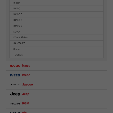
Inster
IONIQ
IONIQ 5
IONIQ 6
IONIQ 9
KONA
KONA Elektro
SANTA FE
Staria
TUCSON
Isuzu
Iveco
Jaecoo
Jeep
KGM
Kia