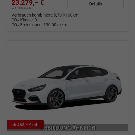
23.279,– €
Details
incl. 19% MwSt.
Verbrauch kombiniert:
5,70 l/100km
CO
-Klasse:
D
2
CO
-Emissionen:
130,00 g/km
2
ab 463,– € mtl.