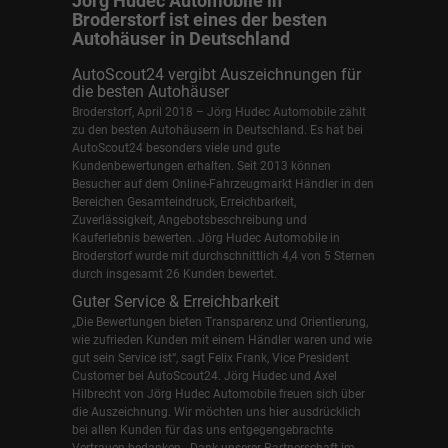
Jörg Hudec Automobile in
Broderstorf ist eines der besten
Autohäuser in Deutschland
AutoScout24 vergibt Auszeichnungen für
die besten Autohäuser
Broderstorf, April 2018 – Jörg Hudec Automobile zählt
zu den besten Autohäusern in Deutschland. Es hat bei
AutoScout24 besonders viele und gute
Kundenbewertungen erhalten. Seit 2013 können
Besucher auf dem Online-Fahrzeugmarkt Händler in den
Bereichen Gesamteindruck, Erreichbarkeit,
Zuverlässigkeit, Angebotsbeschreibung und
Kauferlebnis bewerten. Jörg Hudec Automobile in
Broderstorf wurde mit durchschnittlich 4,4 von 5 Sternen
durch insgesamt 26 Kunden bewertet.
Guter Service & Erreichbarkeit
„Die Bewertungen bieten Transparenz und Orientierung,
wie zufrieden Kunden mit einem Händler waren und wie
gut sein Service ist“, sagt Felix Frank, Vice President
Customer bei AutoScout24.
Jörg Hudec und Axel
Hilbrecht
von Jörg Hudec Automobile freuen sich über
die Auszeichnung. Wir möchten uns hier ausdrücklich
bei allen Kunden für das uns entgegengebrachte
Vertrauen bedanken . Dank unserer Partnerschaft im