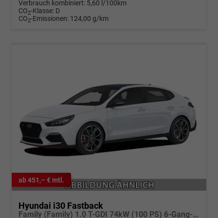
Verbrauch kombiniert:
5,60 l/100km
CO
-Klasse:
D
2
CO
-Emissionen:
124,00 g/km
2
ab 451,– € mtl.
Hyundai i30 Fastback
Family (Family) 1.0 T-GDI 74kW (100 PS) 6-Gang-Schaltgetriebe