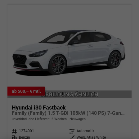
ab 500,– € mtl.
Hyundai i30 Fastback
Family (Family) 1.5 T-GDI 103kW (140 PS) 7-Gang-DCT
unverbindliche Lieferzeit:
6 Wochen
Neuwagen
Fahrzeugnr.
1274001
Getriebe
Automatik
Kraftstoff
Benzin
Außenfarbe
Weiß, Atlas White