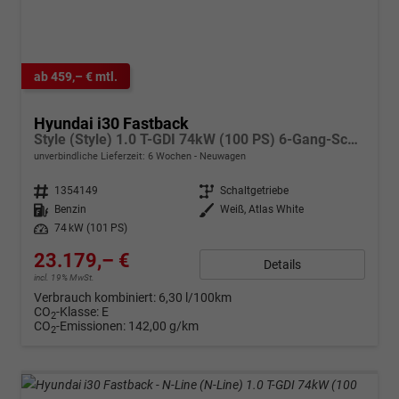
ab 459,– € mtl.
Hyundai i30 Fastback
Style (Style) 1.0 T-GDI 74kW (100 PS) 6-Gang-Schaltgetriebe
unverbindliche Lieferzeit:
6 Wochen
Neuwagen
Fahrzeugnr.
1354149
Getriebe
Schaltgetriebe
Kraftstoff
Benzin
Außenfarbe
Weiß, Atlas White
Leistung
74 kW (101 PS)
23.179,– €
Details
incl. 19% MwSt.
Verbrauch kombiniert:
6,30 l/100km
CO
-Klasse:
E
2
CO
-Emissionen:
142,00 g/km
2