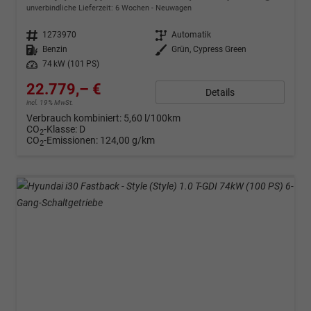
unverbindliche Lieferzeit:
6 Wochen
Neuwagen
Fahrzeugnr.
1273970
Getriebe
Automatik
Kraftstoff
Benzin
Außenfarbe
Grün, Cypress Green
Leistung
74 kW (101 PS)
22.779,– €
Details
incl. 19% MwSt.
Verbrauch kombiniert:
5,60 l/100km
CO
-Klasse:
D
2
CO
-Emissionen:
124,00 g/km
2