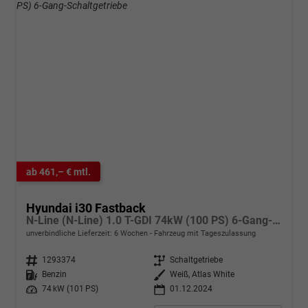
ab 461,– € mtl.
Hyundai i30 Fastback
N-Line (N-Line) 1.0 T-GDI 74kW (100 PS) 6-Gang-Schaltgetriebe
unverbindliche Lieferzeit:
6 Wochen
Fahrzeug mit Tageszulassung
Fahrzeugnr.
1293374
Getriebe
Schaltgetriebe
Kraftstoff
Benzin
Außenfarbe
Weiß, Atlas White
Leistung
74 kW (101 PS)
01.12.2024