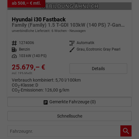
ab 508,– € mtl.
Hyundai i30 Fastback
Family (Family) 1.5 T-GDI 103kW (140 PS) 7-Gang-DCT
unverbindliche Lieferzeit:
6 Wochen
Neuwagen
Fahrzeugnr.
1274006
Getriebe
Automatik
Kraftstoff
Benzin
Außenfarbe
Grau, Ecotronic Gray Pearl
Leistung
103 kW (140 PS)
25.679,– €
Details
incl. 19% MwSt.
Verbrauch kombiniert:
5,70 l/100km
CO
-Klasse:
D
2
CO
-Emissionen:
126,00 g/km
2
Gemerkte Fahrzeuge (
0
)
Schnellsuche
Fahrzeugnr.