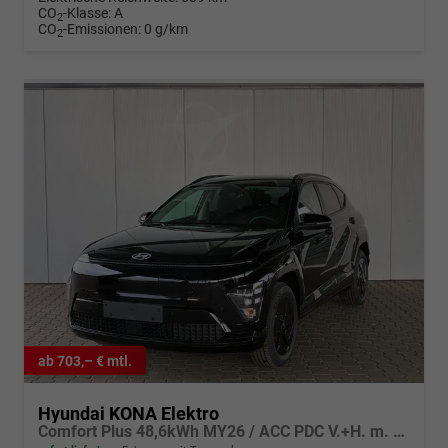
CO
-Klasse:
A
2
CO
-Emissionen:
0 g/km
2
ab 703,– € mtl.
Hyundai KONA Elektro
Comfort Plus 48,6kWh MY26 / ACC PDC V.+H. m. Kamera Keyless Sitz & Lenkr.Heiz./ LED Navi