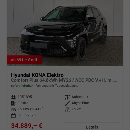
ab 691,– € mtl.
Hyundai KONA Elektro
Comfort Plus 64,8kWh MY26 / ACC PDC V.+H. m. Kamera Keyless Sitz & Lenkr.Heiz./ LED Navi
sofort lieferbar
Fahrzeug mit Tageszulassung
Fahrzeugnr.
1351895
Getriebe
Automatik
Kraftstoff
Elektro
Außenfarbe
Abyss Black
Leistung
150 kW (204 PS)
Kilometerstand
15 km
01.06.2026
34.889,– €
Details