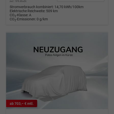
incl. 19% MwSt.
Stromverbrauch kombiniert:
14,70 kWh/100km
Elektrische Reichweite:
509 km
CO
-Klasse:
A
2
CO
-Emissionen:
0 g/km
2
ab 703,– € mtl.