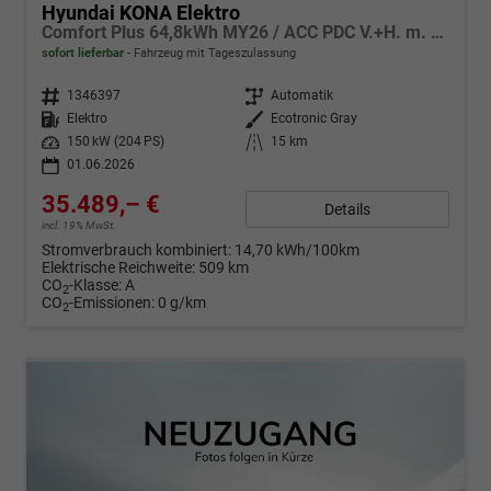
Hyundai KONA Elektro
Comfort Plus 64,8kWh MY26 / ACC PDC V.+H. m. Kamera Keyless Sitz & Lenkr.Heiz./ LED Navi
sofort lieferbar
Fahrzeug mit Tageszulassung
Fahrzeugnr.
1346397
Getriebe
Automatik
Kraftstoff
Elektro
Außenfarbe
Ecotronic Gray
Leistung
150 kW (204 PS)
Kilometerstand
15 km
01.06.2026
35.489,– €
Details
incl. 19% MwSt.
Stromverbrauch kombiniert:
14,70 kWh/100km
Elektrische Reichweite:
509 km
CO
-Klasse:
A
2
CO
-Emissionen:
0 g/km
2