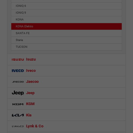
IONIQ 6
IONIQ 9
KONA
KONA Elektro
SANTA FE
Staria
TUCSON
Isuzu
Iveco
Jaecoo
Jeep
KGM
Kia
Lynk & Co