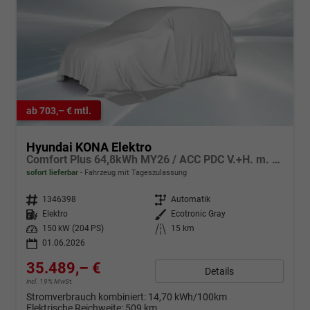
ab 703,– € mtl.
Hyundai KONA Elektro
Comfort Plus 64,8kWh MY26 / ACC PDC V.+H. m. Kamera Keyless Sitz & Lenkr.Heiz./ LED Navi
sofort lieferbar
Fahrzeug mit Tageszulassung
Fahrzeugnr.
1346398
Getriebe
Automatik
Kraftstoff
Elektro
Außenfarbe
Ecotronic Gray
Leistung
150 kW (204 PS)
Kilometerstand
15 km
01.06.2026
35.489,– €
Details
incl. 19% MwSt.
Stromverbrauch kombiniert:
14,70 kWh/100km
Elektrische Reichweite:
509 km