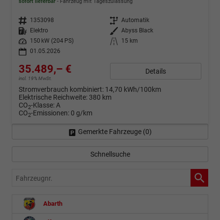
sofort lieferbar
Fahrzeug mit Tageszulassung
Fahrzeugnr.
1353098
Getriebe
Automatik
Kraftstoff
Elektro
Außenfarbe
Abyss Black
Leistung
150 kW (204 PS)
Kilometerstand
15 km
01.05.2026
35.489,– €
Details
incl. 19% MwSt.
Stromverbrauch kombiniert:
14,70 kWh/100km
Elektrische Reichweite:
380 km
CO
-Klasse:
A
2
CO
-Emissionen:
0 g/km
2
Gemerkte Fahrzeuge (
0
)
Schnellsuche
Fahrzeugnr.
Abarth