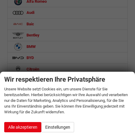
Alfa Romeo
Audi
Baic
Bentley
BMW
BYD
Citroën
Wir respektieren Ihre Privatsphäre
Cupra
Unsere Website setzt Cookies ein, um unsere Dienste für Sie
Dacia
bereitzustellen. Hierbei berücksichtigen wir Ihre Auswahl und verarbeiten
nur die Daten für Marketing, Analytics und Personalisierung, für die Sie
DS Automobiles
uns Ihr Einverständnis geben. Sie können Ihre Einwilligung jederzeit mit
Wirkung für die Zukunft widerrufen.
Etrusco
Fiat
Alle akzeptieren
Einstellungen