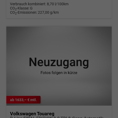
Verbrauch kombiniert:
8,70 l/100km
CO
-Klasse:
G
2
CO
-Emissionen:
227,00 g/km
2
ab 1633,– € mtl.
Volkswagen Touareg