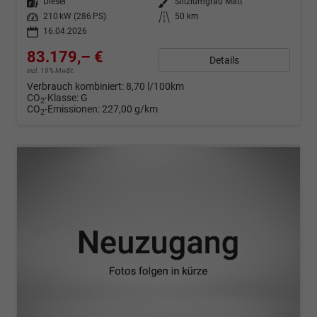
Kraftstoff
Diesel
Außenfarbe
Siliziumgrau Matt
Leistung
210 kW (286 PS)
Kilometerstand
50 km
16.04.2026
83.179,– €
Details
incl. 19% MwSt.
Verbrauch kombiniert:
8,70 l/100km
CO
-Klasse:
G
2
CO
-Emissionen:
227,00 g/km
2