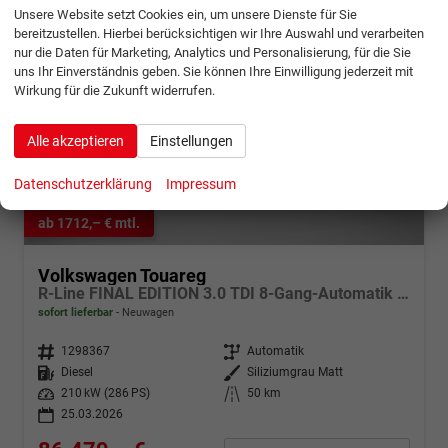
Unsere Website setzt Cookies ein, um unsere Dienste für Sie
bereitzustellen. Hierbei berücksichtigen wir Ihre Auswahl und verarbeiten
nur die Daten für Marketing, Analytics und Personalisierung, für die Sie
uns Ihr Einverständnis geben. Sie können Ihre Einwilligung jederzeit mit
Wirkung für die Zukunft widerrufen.
Alle akzeptieren
Einstellungen
Datenschutzerklärung
Impressum
ab 1712,– € mtl.
Volkswagen Touareg
R-Line FINAL EDITION 3.0 TDI 8-Gang-Automatik 4MOTION
sofort lieferbar
Neuwagen
Fahrzeugnr.
1298367
Getriebe
Automatik
Kraftstoff
Diesel
Außenfarbe
Siliziumgrau Matt
Leistung
210 kW (286 PS)
Kilometerstand
50 km
25.03.2026