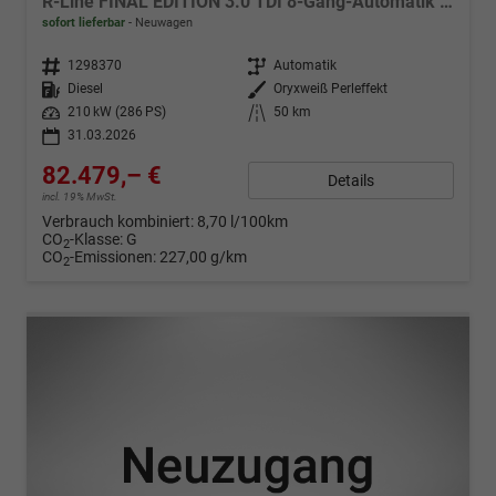
R-Line FINAL EDITION 3.0 TDI 8-Gang-Automatik 4MOTION
sofort lieferbar
Neuwagen
Fahrzeugnr.
1298370
Getriebe
Automatik
Kraftstoff
Diesel
Außenfarbe
Oryxweiß Perleffekt
Leistung
210 kW (286 PS)
Kilometerstand
50 km
31.03.2026
82.479,– €
Details
incl. 19% MwSt.
Verbrauch kombiniert:
8,70 l/100km
CO
-Klasse:
G
2
CO
-Emissionen:
227,00 g/km
2