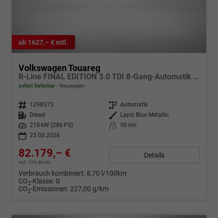
ab 1627,– € mtl.
Volkswagen Touareg
R-Line FINAL EDITION 3.0 TDI 8-Gang-Automatik 4MOTION
sofort lieferbar
Neuwagen
Fahrzeugnr.
1298373
Getriebe
Automatik
Kraftstoff
Diesel
Außenfarbe
Lapiz Blue Metallic
Leistung
210 kW (286 PS)
Kilometerstand
50 km
25.03.2026
82.179,– €
Details
incl. 19% MwSt.
Verbrauch kombiniert:
8,70 l/100km
CO
-Klasse:
G
2
CO
-Emissionen:
227,00 g/km
2