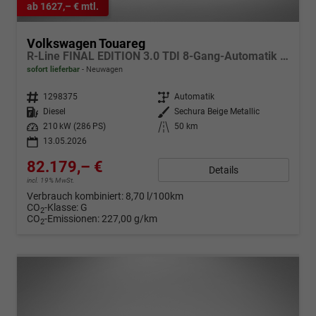
ab 1627,– € mtl.
Volkswagen Touareg
R-Line FINAL EDITION 3.0 TDI 8-Gang-Automatik 4MOTION
sofort lieferbar
Neuwagen
Fahrzeugnr.
1298375
Getriebe
Automatik
Kraftstoff
Diesel
Außenfarbe
Sechura Beige Metallic
Leistung
210 kW (286 PS)
Kilometerstand
50 km
13.05.2026
82.179,– €
Details
incl. 19% MwSt.
Verbrauch kombiniert:
8,70 l/100km
CO
-Klasse:
G
2
CO
-Emissionen:
227,00 g/km
2