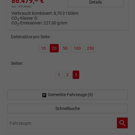
86.479,– €
Details
incl. 19% MwSt.
Verbrauch kombiniert:
8,70 l/100km
CO
-Klasse:
G
2
CO
-Emissionen:
227,00 g/km
2
Datensätze pro Seite:
10
20
50
100
250
Seiten:
1
2
3
Gemerkte Fahrzeuge (
0
)
Schnellsuche
Fahrzeugnr.