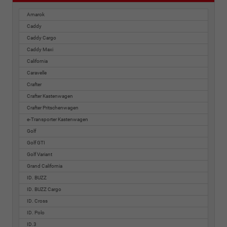
Amarok
Caddy
Caddy Cargo
Caddy Maxi
California
Caravelle
Crafter
Crafter Kastenwagen
Crafter Pritschenwagen
e-Transporter Kastenwagen
Golf
Golf GTI
Golf Variant
Grand California
ID. BUZZ
ID. BUZZ Cargo
ID. Cross
ID. Polo
ID.3