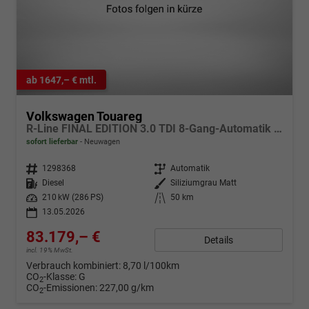
ab 1647,– € mtl.
Volkswagen Touareg
R-Line FINAL EDITION 3.0 TDI 8-Gang-Automatik 4MOTION
sofort lieferbar
Neuwagen
Fahrzeugnr.
1298368
Getriebe
Automatik
Kraftstoff
Diesel
Außenfarbe
Siliziumgrau Matt
Leistung
210 kW (286 PS)
Kilometerstand
50 km
13.05.2026
83.179,– €
Details
incl. 19% MwSt.
Verbrauch kombiniert:
8,70 l/100km
CO
-Klasse:
G
2
CO
-Emissionen:
227,00 g/km
2