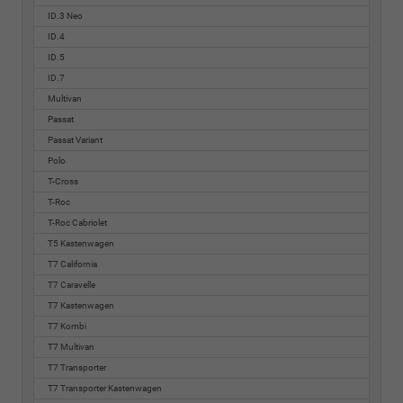
ID.3 Neo
ID.4
ID.5
ID.7
Multivan
Passat
Passat Variant
Polo
T-Cross
T-Roc
T-Roc Cabriolet
T5 Kastenwagen
T7 California
T7 Caravelle
T7 Kastenwagen
T7 Kombi
T7 Multivan
T7 Transporter
T7 Transporter Kastenwagen