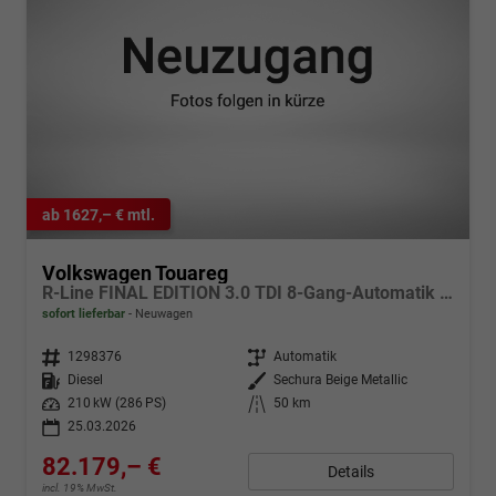
ab 1627,– € mtl.
Volkswagen Touareg
R-Line FINAL EDITION 3.0 TDI 8-Gang-Automatik 4MOTION
sofort lieferbar
Neuwagen
Fahrzeugnr.
1298376
Getriebe
Automatik
Kraftstoff
Diesel
Außenfarbe
Sechura Beige Metallic
Leistung
210 kW (286 PS)
Kilometerstand
50 km
25.03.2026
82.179,– €
Details
incl. 19% MwSt.