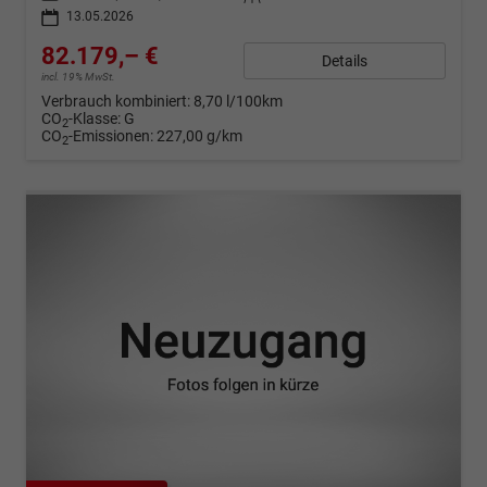
13.05.2026
82.179,– €
Details
incl. 19% MwSt.
Verbrauch kombiniert:
8,70 l/100km
CO
-Klasse:
G
2
CO
-Emissionen:
227,00 g/km
2