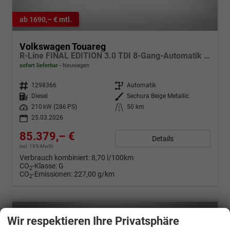
ab 1690,– € mtl.
Volkswagen Touareg
R-Line FINAL EDITION 3.0 TDI 8-Gang-Automatik 4MOTION
sofort lieferbar
Neuwagen
Fahrzeugnr.
1298366
Getriebe
Automatik
Kraftstoff
Diesel
Außenfarbe
Sechura Beige Metallic
Leistung
210 kW (286 PS)
Kilometerstand
50 km
25.03.2026
85.379,– €
Details
incl. 19% MwSt.
Verbrauch kombiniert:
8,70 l/100km
CO
-Klasse:
G
2
CO
-Emissionen:
227,00 g/km
2
Wir respektieren Ihre Privatsphäre