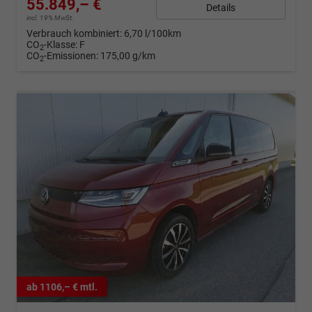
55.849,– €
Details
incl. 19% MwSt.
Verbrauch kombiniert:
6,70 l/100km
CO
-Klasse:
F
2
CO
-Emissionen:
175,00 g/km
2
ab 1106,– € mtl.