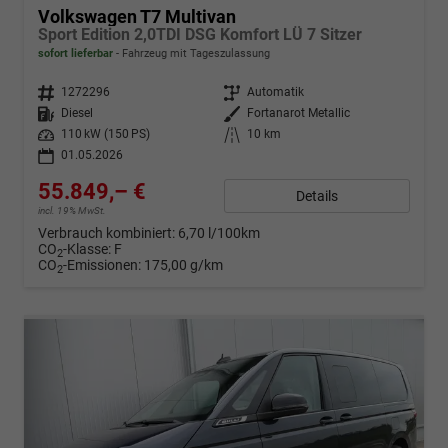
Volkswagen T7 Multivan
Sport Edition 2,0TDI DSG Komfort LÜ 7 Sitzer
sofort lieferbar
Fahrzeug mit Tageszulassung
Fahrzeugnr.
1272296
Getriebe
Automatik
Kraftstoff
Diesel
Außenfarbe
Fortanarot Metallic
Leistung
110 kW (150 PS)
Kilometerstand
10 km
01.05.2026
55.849,– €
Details
incl. 19% MwSt.
Verbrauch kombiniert:
6,70 l/100km
CO
-Klasse:
F
2
CO
-Emissionen:
175,00 g/km
2