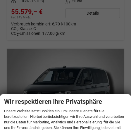
Leistung
110 kW (150 PS)
Kilometerstand
50 km
55.579,– €
Details
incl. 19% MwSt.
Verbrauch kombiniert:
6,70 l/100km
CO
-Klasse:
G
2
CO
-Emissionen:
177,00 g/km
2
Wir respektieren Ihre Privatsphäre
Unsere Website setzt Cookies ein, um unsere Dienste für Sie
bereitzustellen. Hierbei berücksichtigen wir Ihre Auswahl und verarbeiten
nur die Daten für Marketing, Analytics und Personalisierung, für die Sie
uns Ihr Einverständnis geben. Sie können Ihre Einwilligung jederzeit mit
ab 1100,– € mtl.