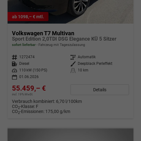
ab 1098,– € mtl.
Volkswagen T7 Multivan
Sport Edition 2,0TDI DSG Elegance KÜ 5 Sitzer
sofort lieferbar
Fahrzeug mit Tageszulassung
Fahrzeugnr.
1272474
Getriebe
Automatik
Kraftstoff
Diesel
Außenfarbe
Deepblack Perleffekt
Leistung
110 kW (150 PS)
Kilometerstand
10 km
01.06.2026
55.459,– €
Details
incl. 19% MwSt.
Verbrauch kombiniert:
6,70 l/100km
CO
-Klasse:
F
2
CO
-Emissionen:
175,00 g/km
2