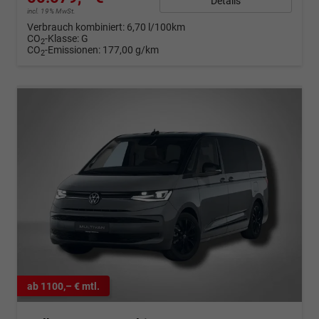
Details
incl. 19% MwSt.
Verbrauch kombiniert:
6,70 l/100km
CO
-Klasse:
G
2
CO
-Emissionen:
177,00 g/km
2
ab 1100,– € mtl.