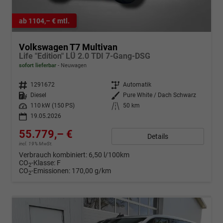
ab 1104,– € mtl.
Volkswagen T7 Multivan
Life "Edition" LÜ 2.0 TDI 7-Gang-DSG
sofort lieferbar
Neuwagen
Fahrzeugnr.
1291672
Getriebe
Automatik
Kraftstoff
Diesel
Außenfarbe
Pure White / Dach Schwarz
Leistung
110 kW (150 PS)
Kilometerstand
50 km
19.05.2026
55.779,– €
Details
incl. 19% MwSt.
Verbrauch kombiniert:
6,50 l/100km
CO
-Klasse:
F
2
CO
-Emissionen:
170,00 g/km
2