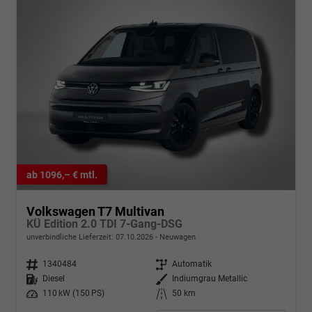
ab 1096,– € mtl.
Volkswagen T7 Multivan
KÜ Edition 2.0 TDI 7-Gang-DSG
unverbindliche Lieferzeit:
07.10.2026
Neuwagen
Fahrzeugnr.
1340484
Getriebe
Automatik
Kraftstoff
Diesel
Außenfarbe
Indiumgrau Metallic
Leistung
110 kW (150 PS)
Kilometerstand
50 km