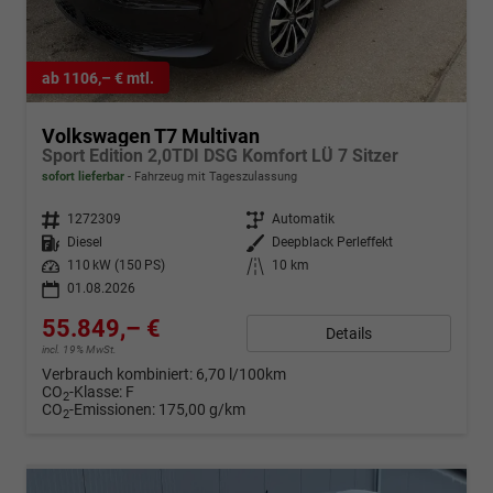
ab 1106,– € mtl.
Volkswagen T7 Multivan
Sport Edition 2,0TDI DSG Komfort LÜ 7 Sitzer
sofort lieferbar
Fahrzeug mit Tageszulassung
Fahrzeugnr.
1272309
Getriebe
Automatik
Kraftstoff
Diesel
Außenfarbe
Deepblack Perleffekt
Leistung
110 kW (150 PS)
Kilometerstand
10 km
01.08.2026
55.849,– €
Details
incl. 19% MwSt.
Verbrauch kombiniert:
6,70 l/100km
CO
-Klasse:
F
2
CO
-Emissionen:
175,00 g/km
2