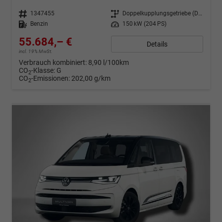
Fahrzeugnr.
1347455
Getriebe
Doppelkupplungsgetriebe (DSG)
Kraftstoff
Benzin
Leistung
150 kW (204 PS)
55.684,– €
Details
incl. 19% MwSt.
Verbrauch kombiniert:
8,90 l/100km
CO
-Klasse:
G
2
CO
-Emissionen:
202,00 g/km
2