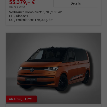
55.379,– €
Details
incl. 19% MwSt.
Verbrauch kombiniert:
6,70 l/100km
CO
-Klasse:
G
2
CO
-Emissionen:
176,00 g/km
2
ab 1096,– € mtl.