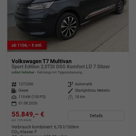
ab 1106,– € mtl.
Volkswagen T7 Multivan
Sport Edition 2,0TDI DSG Komfort LÜ 7 Sitzer
sofort lieferbar
Fahrzeug mit Tageszulassung
Fahrzeugnr.
1272300
Getriebe
Automatik
Kraftstoff
Diesel
Außenfarbe
Starlightblau Metallic
Leistung
110 kW (150 PS)
Kilometerstand
10 km
01.08.2026
55.849,– €
Details
incl. 19% MwSt.
Verbrauch kombiniert:
6,70 l/100km
CO
-Klasse:
F
2