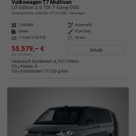
Volkswagen T7 Multivan
LÜ Edition 2.0 TDI 7-Gang-DSG
unverbindliche Lieferzeit:
07.10.2026
Neuwagen
Fahrzeugnr.
1340480
Getriebe
Automatik
Kraftstoff
Diesel
Außenfarbe
Pure Grey
Leistung
110 kW (150 PS)
Kilometerstand
50 km
55.579,– €
Details
incl. 19% MwSt.
Verbrauch kombiniert:
6,70 l/100km
CO
-Klasse:
G
2
CO
-Emissionen:
177,00 g/km
2