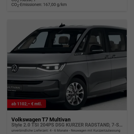
2
CO
-Emissionen:
167,00 g/km
2
ab 1102,– € mtl.
Volkswagen T7 Multivan
Style 2.0 TSI 204PS DSG KURZER RADSTAND, 7-Sitzer, 17" ALU, IQ LIGHT MATRIX, ELEKTR. SCHIEBETÜREN, 3Z-Climatronic, Sitzheizung, Beh. Frontscheibe, ParkAssist, Parksensoren v/h, AREA-VIEW-KAMERA, M-Lederlenkrad beheizt, App-Connect, Digital Cockpit Pro
unverbindliche Lieferzeit: 4 - 6 Monate
Neuwagen mit Kurzzeitzulassung