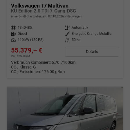
Volkswagen T7 Multivan
KÜ Edition 2.0 TDI 7-Gang-DSG
unverbindliche Lieferzeit:
07.10.2026
Neuwagen
Fahrzeugnr.
1340485
Getriebe
Automatik
Kraftstoff
Diesel
Außenfarbe
Energetic Orange Metallic
Leistung
110 kW (150 PS)
Kilometerstand
50 km
55.379,– €
Details
incl. 19% MwSt.
Verbrauch kombiniert:
6,70 l/100km
CO
-Klasse:
G
2
CO
-Emissionen:
176,00 g/km
2