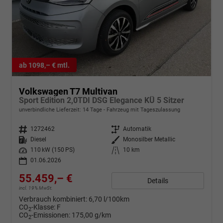
ab 1098,– € mtl.
Volkswagen T7 Multivan
Sport Edition 2,0TDI DSG Elegance KÜ 5 Sitzer
unverbindliche Lieferzeit:
14 Tage
Fahrzeug mit Tageszulassung
Fahrzeugnr.
1272462
Getriebe
Automatik
Kraftstoff
Diesel
Außenfarbe
Monosilber Metallic
Leistung
110 kW (150 PS)
Kilometerstand
10 km
01.06.2026
55.459,– €
Details
incl. 19% MwSt.
Verbrauch kombiniert:
6,70 l/100km
CO
-Klasse:
F
2
CO
-Emissionen:
175,00 g/km
2