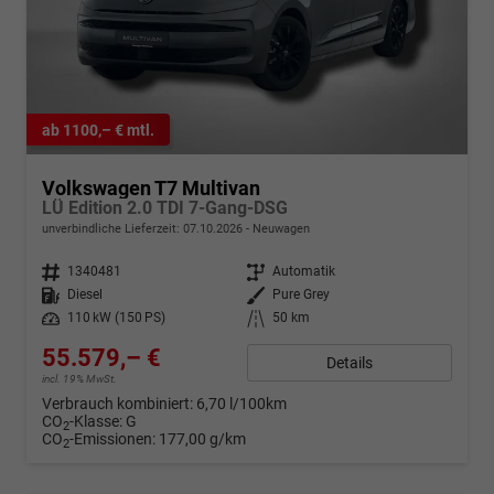
ab 1100,– € mtl.
Volkswagen T7 Multivan
LÜ Edition 2.0 TDI 7-Gang-DSG
unverbindliche Lieferzeit:
07.10.2026
Neuwagen
Fahrzeugnr.
1340481
Getriebe
Automatik
Kraftstoff
Diesel
Außenfarbe
Pure Grey
Leistung
110 kW (150 PS)
Kilometerstand
50 km
55.579,– €
Details
incl. 19% MwSt.
Verbrauch kombiniert:
6,70 l/100km
CO
-Klasse:
G
2
CO
-Emissionen:
177,00 g/km
2