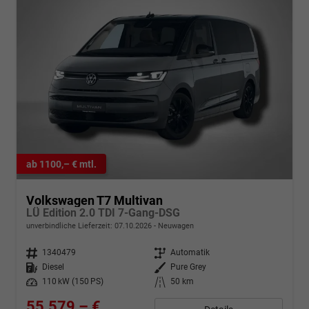
ab 1100,– € mtl.
Volkswagen T7 Multivan
LÜ Edition 2.0 TDI 7-Gang-DSG
unverbindliche Lieferzeit:
07.10.2026
Neuwagen
Fahrzeugnr.
1340479
Getriebe
Automatik
Kraftstoff
Diesel
Außenfarbe
Pure Grey
Leistung
110 kW (150 PS)
Kilometerstand
50 km
55.579,– €