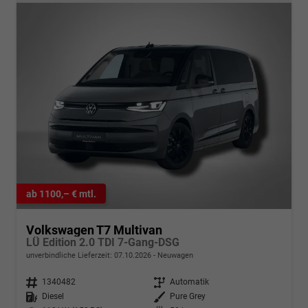
ab 1100,– € mtl.
Volkswagen T7 Multivan
LÜ Edition 2.0 TDI 7-Gang-DSG
unverbindliche Lieferzeit:
07.10.2026
Neuwagen
Fahrzeugnr.
1340482
Getriebe
Automatik
Kraftstoff
Diesel
Außenfarbe
Pure Grey