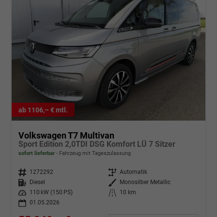
ab 1106,– € mtl.
Volkswagen T7 Multivan
Sport Edition 2,0TDI DSG Komfort LÜ 7 Sitzer
sofort lieferbar
Fahrzeug mit Tageszulassung
Fahrzeugnr.
1272292
Getriebe
Automatik
Kraftstoff
Diesel
Außenfarbe
Monosilber Metallic
Leistung
110 kW (150 PS)
Kilometerstand
10 km
01.05.2026