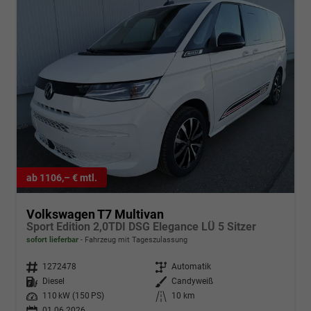
ab 1106,– € mtl.
Volkswagen T7 Multivan
Sport Edition 2,0TDI DSG Elegance LÜ 5 Sitzer
sofort lieferbar
Fahrzeug mit Tageszulassung
Fahrzeugnr.
1272478
Getriebe
Automatik
Kraftstoff
Diesel
Außenfarbe
Candyweiß
Leistung
110 kW (150 PS)
Kilometerstand
10 km
01.06.2026