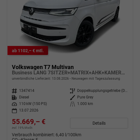
ab 1102,– € mtl.
Volkswagen T7 Multivan
Business LANG 7SITZER+MATRIX+AHK+KAMERA+SHZ+17" ALU
unverbindliche Lieferzeit:
13.08.2026
Neuwagen mit Tageszulassung
Fahrzeugnr.
1347414
Getriebe
Doppelkupplungsgetriebe (DSG)
Kraftstoff
Diesel
Außenfarbe
Pure Grey
Leistung
110 kW (150 PS)
Kilometerstand
1.000 km
13.07.2026
55.669,– €
Details
incl. 19% MwSt.
Verbrauch kombiniert:
6,40 l/100km
CO
-Klasse:
F