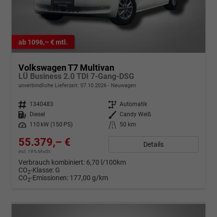
ab 1096,– € mtl.
Volkswagen T7 Multivan
LÜ Business 2.0 TDI 7-Gang-DSG
unverbindliche Lieferzeit:
07.10.2026
Neuwagen
Fahrzeugnr.
1340483
Getriebe
Automatik
Kraftstoff
Diesel
Außenfarbe
Candy Weiß
Leistung
110 kW (150 PS)
Kilometerstand
50 km
55.379,– €
Details
incl. 19% MwSt.
Verbrauch kombiniert:
6,70 l/100km
CO
-Klasse:
G
2
CO
-Emissionen:
177,00 g/km
2