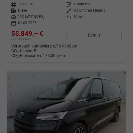
Fahrzeugnr.
1272304
Getriebe
Automatik
Kraftstoff
Diesel
Außenfarbe
Indiumgrau Metallic
Leistung
110 kW (150 PS)
Kilometerstand
10 km
01.08.2026
55.849,– €
Details
incl. 19% MwSt.
Verbrauch kombiniert:
6,70 l/100km
CO
-Klasse:
F
2
CO
-Emissionen:
175,00 g/km
2