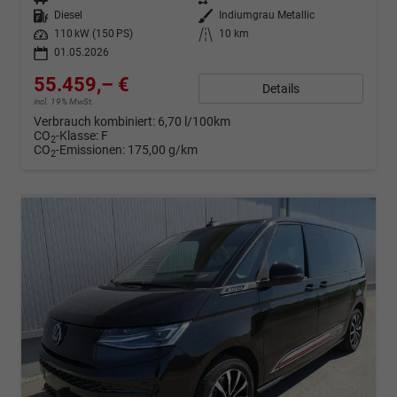
Kraftstoff
Diesel
Außenfarbe
Indiumgrau Metallic
Leistung
110 kW (150 PS)
Kilometerstand
10 km
01.05.2026
55.459,– €
Details
incl. 19% MwSt.
Verbrauch kombiniert:
6,70 l/100km
CO
-Klasse:
F
2
CO
-Emissionen:
175,00 g/km
2