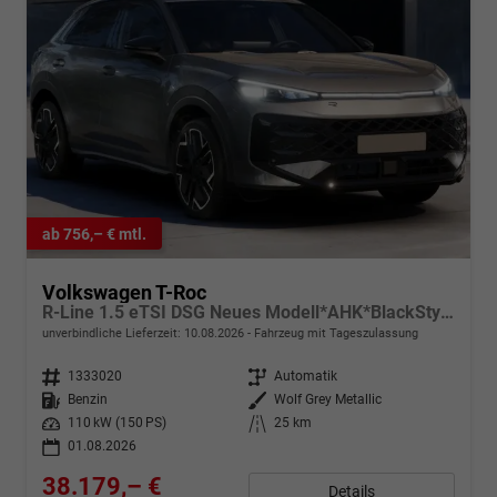
ab 756,– € mtl.
Volkswagen T-Roc
R-Line 1.5 eTSI DSG Neues Modell*AHK*BlackStyle*Matrix*19"*Android Auto*EasyOpen*SHZ*Kamera*ParkAsstPro*ACC*Keyless
unverbindliche Lieferzeit:
10.08.2026
Fahrzeug mit Tageszulassung
Fahrzeugnr.
1333020
Getriebe
Automatik
Kraftstoff
Benzin
Außenfarbe
Wolf Grey Metallic
Leistung
110 kW (150 PS)
Kilometerstand
25 km
01.08.2026
38.179,– €
Details