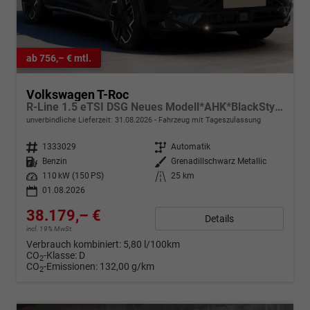
ab 756,– € mtl.
Volkswagen T-Roc
R-Line 1.5 eTSI DSG Neues Modell*AHK*BlackStyle*Matrix*19"*Android Auto*EasyOpen*SHZ*Kamera*ParkAsstPro*ACC*Keyless
unverbindliche Lieferzeit:
31.08.2026
Fahrzeug mit Tageszulassung
Fahrzeugnr.
1333029
Getriebe
Automatik
Kraftstoff
Benzin
Außenfarbe
Grenadillschwarz Metallic
Leistung
110 kW (150 PS)
Kilometerstand
25 km
01.08.2026
38.179,– €
Details
incl. 19% MwSt.
Verbrauch kombiniert:
5,80 l/100km
CO
-Klasse:
D
2
CO
-Emissionen:
132,00 g/km
2