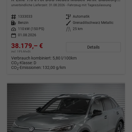
unverbindliche Lieferzeit:
31.08.2026
Fahrzeug mit Tageszulassung
Fahrzeugnr.
1333033
Getriebe
Automatik
Kraftstoff
Benzin
Außenfarbe
Grenadillschwarz Metallic
Leistung
110 kW (150 PS)
Kilometerstand
25 km
01.08.2026
38.179,– €
Details
incl. 19% MwSt.
Verbrauch kombiniert:
5,80 l/100km
CO
-Klasse:
D
2
CO
-Emissionen:
132,00 g/km
2