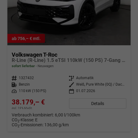
ab 756,– € mtl.
Volkswagen T-Roc
R-Line (R-Line) 1.5 eTSI 110kW (150 PS) 7-Gang DSG
sofort lieferbar
Neuwagen
Fahrzeugnr.
1327432
Getriebe
Automatik
Kraftstoff
Benzin
Außenfarbe
Weiß, Pure White (0Q) / Dach Schwarz
Leistung
110 kW (150 PS)
01.07.2026
38.179,– €
Details
incl. 19% MwSt.
Verbrauch kombiniert:
6,00 l/100km
CO
-Klasse:
E
2
CO
-Emissionen:
136,00 g/km
2