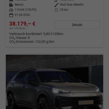
Kraftstoff
Benzin
Außenfarbe
Wolf Grey Metallic
Leistung
110 kW (150 PS)
Kilometerstand
25 km
01.08.2026
38.179,– €
Details
incl. 19% MwSt.
Verbrauch kombiniert:
5,80 l/100km
CO
-Klasse:
D
2
CO
-Emissionen:
132,00 g/km
2