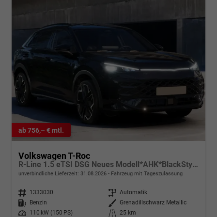
ab 756,– € mtl.
Volkswagen T-Roc
R-Line 1.5 eTSI DSG Neues Modell*AHK*BlackStyle*Matrix*19"*Android Auto*EasyOpen*SHZ*Kamera*ParkAsstPro*ACC*Keyless
unverbindliche Lieferzeit:
31.08.2026
Fahrzeug mit Tageszulassung
Fahrzeugnr.
1333030
Getriebe
Automatik
Kraftstoff
Benzin
Außenfarbe
Grenadillschwarz Metallic
Leistung
110 kW (150 PS)
Kilometerstand
25 km