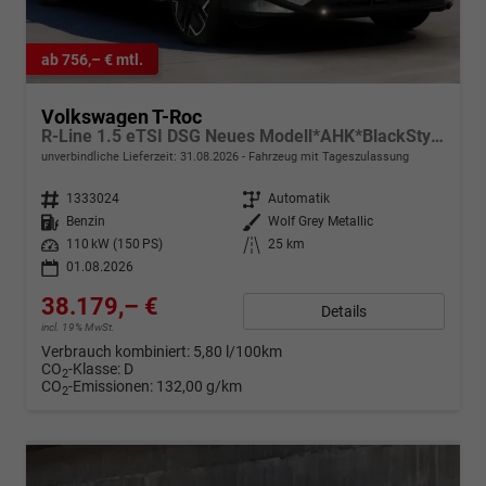
ab 756,– € mtl.
Volkswagen T-Roc
R-Line 1.5 eTSI DSG Neues Modell*AHK*BlackStyle*Matrix*19"*Android Auto*EasyOpen*SHZ*Kamera*ParkAsstPro*ACC*Keyless
unverbindliche Lieferzeit:
31.08.2026
Fahrzeug mit Tageszulassung
Fahrzeugnr.
1333024
Getriebe
Automatik
Kraftstoff
Benzin
Außenfarbe
Wolf Grey Metallic
Leistung
110 kW (150 PS)
Kilometerstand
25 km
01.08.2026
38.179,– €
Details
incl. 19% MwSt.
Verbrauch kombiniert:
5,80 l/100km
CO
-Klasse:
D
2
CO
-Emissionen:
132,00 g/km
2