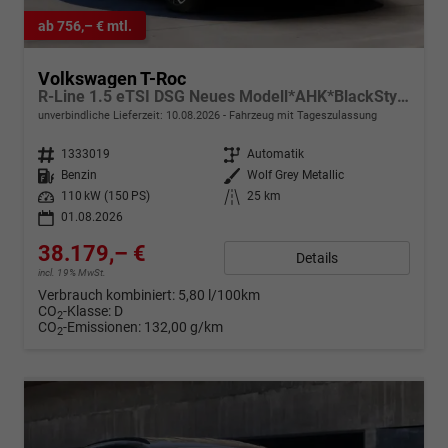
ab 756,– € mtl.
Volkswagen T-Roc
R-Line 1.5 eTSI DSG Neues Modell*AHK*BlackStyle*Matrix*19"*Android Auto*EasyOpen*SHZ*Kamera*ParkAsstPro*ACC*Keyless
unverbindliche Lieferzeit:
10.08.2026
Fahrzeug mit Tageszulassung
Fahrzeugnr.
1333019
Getriebe
Automatik
Kraftstoff
Benzin
Außenfarbe
Wolf Grey Metallic
Leistung
110 kW (150 PS)
Kilometerstand
25 km
01.08.2026
38.179,– €
Details
incl. 19% MwSt.
Verbrauch kombiniert:
5,80 l/100km
CO
-Klasse:
D
2
CO
-Emissionen:
132,00 g/km
2