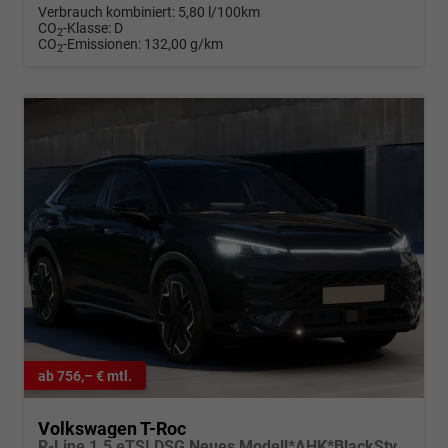
Verbrauch kombiniert:
5,80 l/100km
CO
-Klasse:
D
2
CO
-Emissionen:
132,00 g/km
2
ab 756,– € mtl.
Volkswagen T-Roc
R-Line 1.5 eTSI DSG Neues Modell*AHK*BlackStyle*Matrix*19"*Android Auto*EasyOpen*SHZ*Kamera*ParkAsstPro*ACC*Keyless