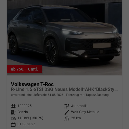
ab 756,– € mtl.
Volkswagen T-Roc
R-Line 1.5 eTSI DSG Neues Modell*AHK*BlackStyle*Matrix*19"*Android Auto*EasyOpen*SHZ*Kamera*ParkAsstPro*ACC*Keyless
unverbindliche Lieferzeit:
31.08.2026
Fahrzeug mit Tageszulassung
Fahrzeugnr.
1333025
Getriebe
Automatik
Kraftstoff
Benzin
Außenfarbe
Wolf Grey Metallic
Leistung
110 kW (150 PS)
Kilometerstand
25 km
01.08.2026