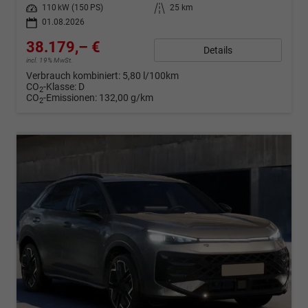
Leistung
110 kW (150 PS)
Kilometerstand
25 km
01.08.2026
38.179,– €
Details
incl. 19% MwSt.
Verbrauch kombiniert:
5,80 l/100km
CO
-Klasse:
D
2
CO
-Emissionen:
132,00 g/km
2