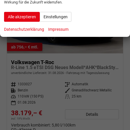
Wirkung für die Zukunft widerrufen.
Alle akzeptieren
Einstellungen
Datenschutzerklärung
Impressum
ab 756,– € mtl.
Volkswagen T-Roc
R-Line 1.5 eTSI DSG Neues Modell*AHK*BlackStyle*Matrix*19"*Android Auto*EasyOpen*SHZ*Kamera*ParkAsstPro*ACC*Keyless
unverbindliche Lieferzeit:
31.08.2026
Fahrzeug mit Tageszulassung
Fahrzeugnr.
1333027
Getriebe
Automatik
Kraftstoff
Benzin
Außenfarbe
Grenadillschwarz Metallic
Leistung
110 kW (150 PS)
Kilometerstand
25 km
01.08.2026
38.179,– €
Details
incl. 19% MwSt.
Verbrauch kombiniert:
5,80 l/100km
CO
-Klasse:
D