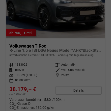
ab 756,– € mtl.
Volkswagen T-Roc
R-Line 1.5 eTSI DSG Neues Modell*AHK*BlackStyle*Matrix*19"*Android Auto*EasyOpen*SHZ*Kamera*ParkAsstPro*ACC*Keyless
unverbindliche Lieferzeit:
31.08.2026
Fahrzeug mit Tageszulassung
Fahrzeugnr.
1333022
Getriebe
Automatik
Kraftstoff
Benzin
Außenfarbe
Wolf Grey Metallic
Leistung
110 kW (150 PS)
Kilometerstand
25 km
01.08.2026
38.179,– €
Details
incl. 19% MwSt.
Verbrauch kombiniert:
5,80 l/100km
CO
-Klasse:
D
2
CO
-Emissionen:
132,00 g/km
2