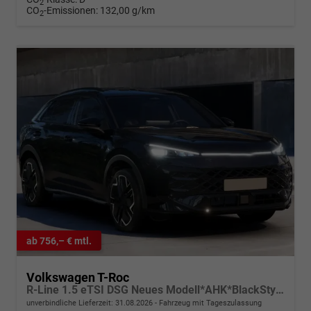
2
CO
-Emissionen:
132,00 g/km
2
ab 756,– € mtl.
Volkswagen T-Roc
R-Line 1.5 eTSI DSG Neues Modell*AHK*BlackStyle*Matrix*19"*Android Auto*EasyOpen*SHZ*Kamera*ParkAsstPro*ACC*Keyless
unverbindliche Lieferzeit:
31.08.2026
Fahrzeug mit Tageszulassung