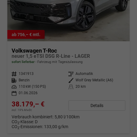
ab 756,– € mtl.
Volkswagen T-Roc
neuer 1,5 eTSI DSG R-Line - LAGER
sofort lieferbar
Fahrzeug mit Tageszulassung
Fahrzeugnr.
1341913
Getriebe
Automatik
Kraftstoff
Benzin
Außenfarbe
Wolf Grey Metallic (A6)
Leistung
110 kW (150 PS)
Kilometerstand
20 km
01.06.2026
38.179,– €
Details
incl. 19% MwSt.
Verbrauch kombiniert:
5,80 l/100km
CO
-Klasse:
D
2
CO
-Emissionen:
133,00 g/km
2