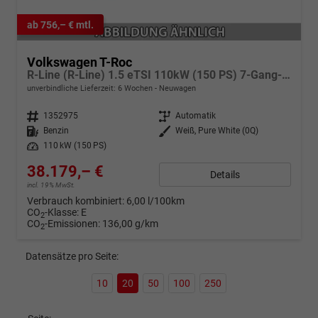
ab 756,– € mtl.
Volkswagen T-Roc
R-Line (R-Line) 1.5 eTSI 110kW (150 PS) 7-Gang-DSG
unverbindliche Lieferzeit:
6 Wochen
Neuwagen
Fahrzeugnr.
1352975
Getriebe
Automatik
Kraftstoff
Benzin
Außenfarbe
Weiß, Pure White (0Q)
Leistung
110 kW (150 PS)
38.179,– €
Details
incl. 19% MwSt.
Verbrauch kombiniert:
6,00 l/100km
CO
-Klasse:
E
2
CO
-Emissionen:
136,00 g/km
2
Datensätze pro Seite:
10
20
50
100
250