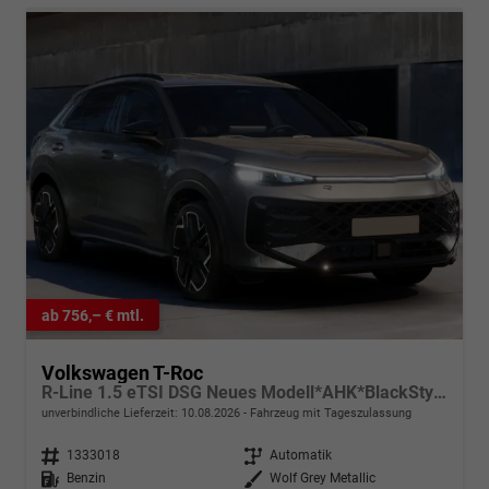
ab 756,– € mtl.
Volkswagen T-Roc
R-Line 1.5 eTSI DSG Neues Modell*AHK*BlackStyle*Matrix*19"*Android Auto*EasyOpen*SHZ*Kamera*ParkAsstPro*ACC*Keyless
unverbindliche Lieferzeit:
10.08.2026
Fahrzeug mit Tageszulassung
Fahrzeugnr.
1333018
Getriebe
Automatik
Kraftstoff
Benzin
Außenfarbe
Wolf Grey Metallic