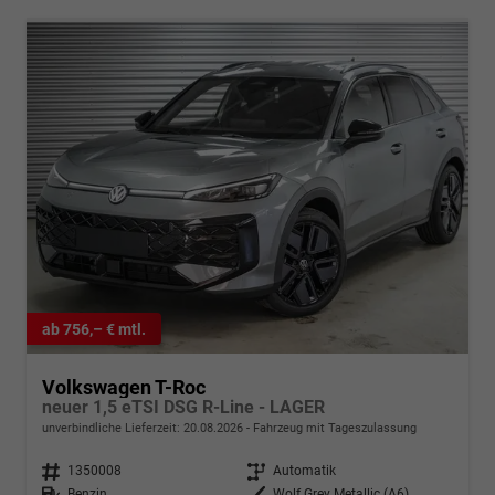
ab 756,– € mtl.
Volkswagen T-Roc
neuer 1,5 eTSI DSG R-Line - LAGER
unverbindliche Lieferzeit:
20.08.2026
Fahrzeug mit Tageszulassung
Fahrzeugnr.
1350008
Getriebe
Automatik
Kraftstoff
Benzin
Außenfarbe
Wolf Grey Metallic (A6)