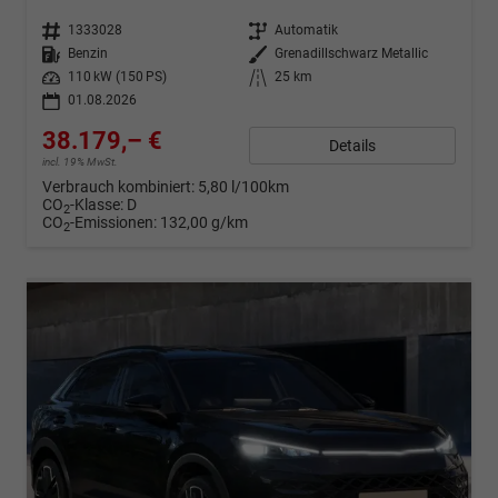
Fahrzeugnr.
1333028
Getriebe
Automatik
Kraftstoff
Benzin
Außenfarbe
Grenadillschwarz Metallic
Leistung
110 kW (150 PS)
Kilometerstand
25 km
01.08.2026
38.179,– €
Details
incl. 19% MwSt.
Verbrauch kombiniert:
5,80 l/100km
CO
-Klasse:
D
2
CO
-Emissionen:
132,00 g/km
2