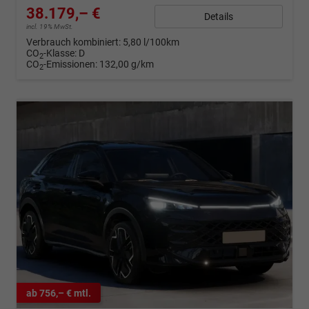
38.179,– €
Details
incl. 19% MwSt.
Verbrauch kombiniert:
5,80 l/100km
CO
-Klasse:
D
2
CO
-Emissionen:
132,00 g/km
2
ab 756,– € mtl.