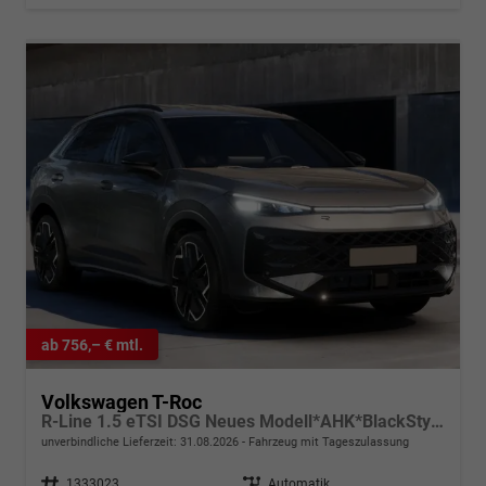
ab 756,– € mtl.
Volkswagen T-Roc
R-Line 1.5 eTSI DSG Neues Modell*AHK*BlackStyle*Matrix*19"*Android Auto*EasyOpen*SHZ*Kamera*ParkAsstPro*ACC*Keyless
unverbindliche Lieferzeit:
31.08.2026
Fahrzeug mit Tageszulassung
Fahrzeugnr.
1333023
Getriebe
Automatik