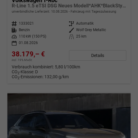
Volkswagen T-Roc
R-Line 1.5 eTSI DSG Neues Modell*AHK*BlackStyle*Matrix*19"*Android Auto*EasyOpen*SHZ*Kamera*ParkAsstPro*ACC*Keyless
unverbindliche Lieferzeit:
10.08.2026
Fahrzeug mit Tageszulassung
Fahrzeugnr.
1333021
Getriebe
Automatik
Kraftstoff
Benzin
Außenfarbe
Wolf Grey Metallic
Leistung
110 kW (150 PS)
Kilometerstand
25 km
01.08.2026
38.179,– €
Details
incl. 19% MwSt.
Verbrauch kombiniert:
5,80 l/100km
CO
-Klasse:
D
2
CO
-Emissionen:
132,00 g/km
2