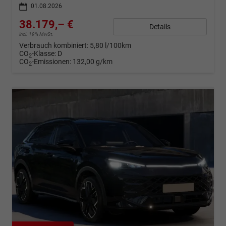
01.08.2026
38.179,– €
Details
incl. 19% MwSt.
Verbrauch kombiniert:
5,80 l/100km
CO
-Klasse:
D
2
CO
-Emissionen:
132,00 g/km
2