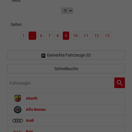
Seite:
Seiten:
1
...
6
7
8
9
10
11
12
13
Gemerkte Fahrzeuge (
0
)
Schnellsuche
Fahrzeugnr.
Abarth
Alfa Romeo
Audi
Baic