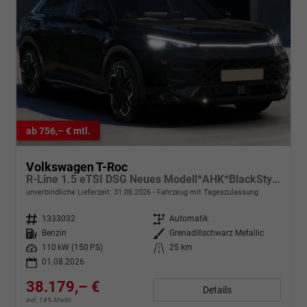
ab 756,– € mtl.
Volkswagen T-Roc
R-Line 1.5 eTSI DSG Neues Modell*AHK*BlackStyle*Matrix*19"*Android Auto*EasyOpen*SHZ*Kamera*ParkAsstPro*ACC*Keyless
unverbindliche Lieferzeit:
31.08.2026
Fahrzeug mit Tageszulassung
Fahrzeugnr.
1333032
Getriebe
Automatik
Kraftstoff
Benzin
Außenfarbe
Grenadillschwarz Metallic
Leistung
110 kW (150 PS)
Kilometerstand
25 km
01.08.2026
38.179,– €
Details
incl. 19% MwSt.