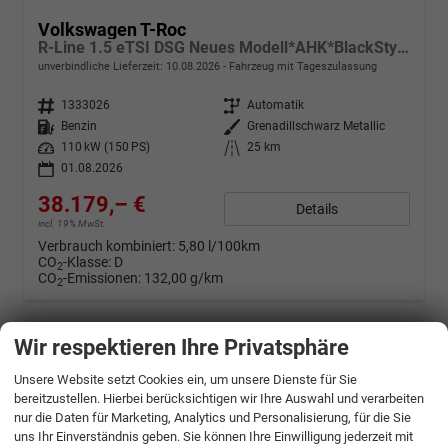
Volkswagen T-Roc
R-Line 1.5 eTSI DSG Neues Modell*AHK*BlackStyle*Matrix*19"*Android Auto*EasyOpen*SHZ*Kamera*ParkAsstPro*ACC*Keyless
unverbindliche Lieferzeit:
10.08.2026
Fahrzeug mit Tageszulassung
Fahrzeugnr.
1333026
Getriebe
Automatik
Kraftstoff
Benzin
Außenfarbe
Grenadillschwarz Metallic
Leistung
110 kW (150 PS)
Kilometerstand
25 km
01.08.2026
38.179,– €
Details
incl. 19% MwSt.
Verbrauch kombiniert:
5,80 l/100km
CO
-Klasse:
D
2
CO
-Emissionen:
132,00 g/km
2
Wir respektieren Ihre Privatsphäre
Unsere Website setzt Cookies ein, um unsere Dienste für Sie
bereitzustellen. Hierbei berücksichtigen wir Ihre Auswahl und verarbeiten
nur die Daten für Marketing, Analytics und Personalisierung, für die Sie
uns Ihr Einverständnis geben. Sie können Ihre Einwilligung jederzeit mit