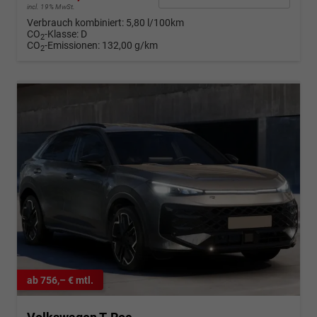
incl. 19% MwSt.
Verbrauch kombiniert:
5,80 l/100km
CO
-Klasse:
D
2
CO
-Emissionen:
132,00 g/km
2
ab 756,– € mtl.