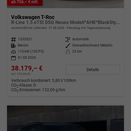
ab 756,– € mtl.
Volkswagen T-Roc
R-Line 1.5 eTSI DSG Neues Modell*AHK*BlackStyle*Matrix*19"*Android Auto*EasyOpen*SHZ*Kamera*ParkAsstPro*ACC*Keyless
unverbindliche Lieferzeit:
31.08.2026
Fahrzeug mit Tageszulassung
Fahrzeugnr.
1333031
Getriebe
Automatik
Kraftstoff
Benzin
Außenfarbe
Grenadillschwarz Metallic
Leistung
110 kW (150 PS)
Kilometerstand
25 km
01.08.2026
38.179,– €
Details
incl. 19% MwSt.
Verbrauch kombiniert:
5,80 l/100km
CO
-Klasse:
D
2
CO
-Emissionen:
132,00 g/km
2