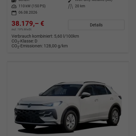
Leistung
110 kW (150 PS)
Kilometerstand
20 km
06.08.2026
38.179,– €
Details
incl. 19% MwSt.
Verbrauch kombiniert:
5,60 l/100km
CO
-Klasse:
D
2
CO
-Emissionen:
128,00 g/km
2