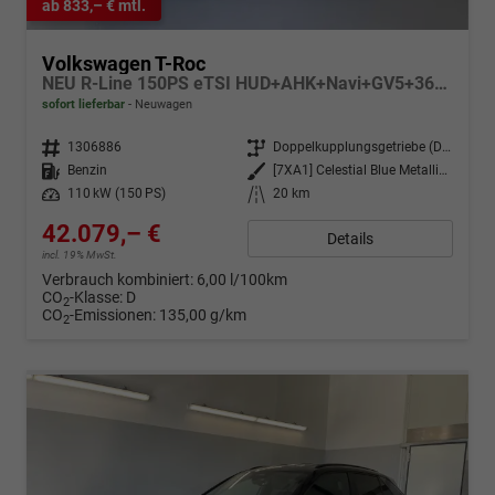
ab 833,– € mtl.
Volkswagen T-Roc
NEU R-Line 150PS eTSI HUD+AHK+Navi+GV5+360°+IQ.Light+Parklenk+eHeck+BlackStyle
sofort lieferbar
Neuwagen
Fahrzeugnr.
1306886
Getriebe
Doppelkupplungsgetriebe (DSG)
Kraftstoff
Benzin
Außenfarbe
[7XA1] Celestial Blue Metallic / Dach Schwarz
Leistung
110 kW (150 PS)
Kilometerstand
20 km
42.079,– €
Details
incl. 19% MwSt.
Verbrauch kombiniert:
6,00 l/100km
CO
-Klasse:
D
2
CO
-Emissionen:
135,00 g/km
2