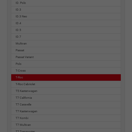
ID. Polo
ID.3
ID.3 Neo
ID.4
ID.5
ID.7
Multivan
Passat
Passat Variant
Polo
T-Cross
T-Roc
T-Roc Cabriolet
T5 Kastenwagen
T7 California
T7 Caravelle
T7 Kastenwagen
T7 Kombi
T7 Multivan
T7 Transporter