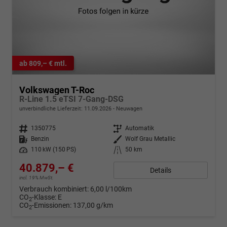
ab 809,– € mtl.
Volkswagen T-Roc
R-Line 1.5 eTSI 7-Gang-DSG
unverbindliche Lieferzeit:
11.09.2026
Neuwagen
Fahrzeugnr.
1350775
Getriebe
Automatik
Kraftstoff
Benzin
Außenfarbe
Wolf Grau Metallic
Leistung
110 kW (150 PS)
Kilometerstand
50 km
40.879,– €
Details
incl. 19% MwSt.
Verbrauch kombiniert:
6,00 l/100km
CO
-Klasse:
E
2
CO
-Emissionen:
137,00 g/km
2