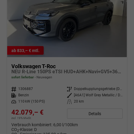
ab 833,– € mtl.
Volkswagen T-Roc
NEU R-Line 150PS eTSI HUD+AHK+Navi+GV5+360°+IQ.Light+Parklenk+eHeck+BlackStyle
sofort lieferbar
Neuwagen
Fahrzeugnr.
1306887
Getriebe
Doppelkupplungsgetriebe (DSG)
Kraftstoff
Benzin
Außenfarbe
[A6A1] Wolf Grey Metallic / Dach Schwarz
Leistung
110 kW (150 PS)
Kilometerstand
20 km
42.079,– €
Details
incl. 19% MwSt.
Verbrauch kombiniert:
6,00 l/100km
CO
-Klasse:
D
2