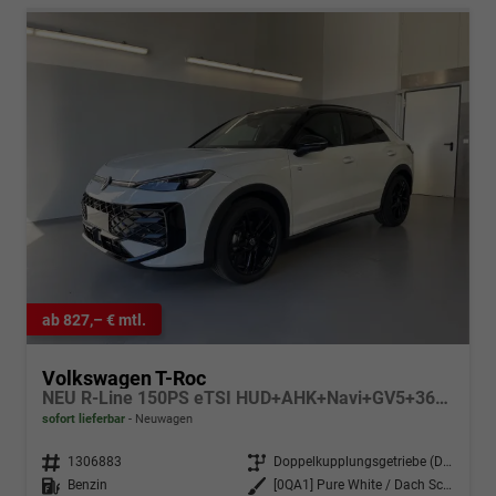
ab 827,– € mtl.
Volkswagen T-Roc
NEU R-Line 150PS eTSI HUD+AHK+Navi+GV5+360°+IQ.Light+Parklenk+eHeck+BlackStyle
sofort lieferbar
Neuwagen
Fahrzeugnr.
1306883
Getriebe
Doppelkupplungsgetriebe (DSG)
Kraftstoff
Benzin
Außenfarbe
[0QA1] Pure White / Dach Schwarz