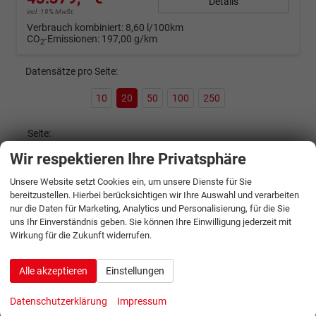
Details
incl. 19% MwSt.
Verbrauch kombiniert:
8,60 l/100km
CO
-Emissionen:
197,00 g/km
2
Datensätze pro Seite:
10
20
50
100
250
Seite:
Wir respektieren Ihre Privatsphäre
Unsere Website setzt Cookies ein, um unsere Dienste für Sie
Seiten:
bereitzustellen. Hierbei berücksichtigen wir Ihre Auswahl und verarbeiten
nur die Daten für Marketing, Analytics und Personalisierung, für die Sie
1
...
10
11
12
13
uns Ihr Einverständnis geben. Sie können Ihre Einwilligung jederzeit mit
Wirkung für die Zukunft widerrufen.
Gemerkte Fahrzeuge (
0
)
Alle akzeptieren
Einstellungen
Schnellsuche
Datenschutzerklärung
Impressum