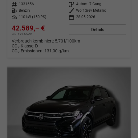
Fahrzeugnr.
1331656
Getriebe
Autom. 7-Gang
Kraftstoff
Benzin
Außenfarbe
Wolf Grey Metallic
Leistung
110 kW (150 PS)
28.05.2026
42.589,– €
Details
incl. 19% MwSt.
Verbrauch kombiniert:
5,70 l/100km
CO
-Klasse:
D
2
CO
-Emissionen:
131,00 g/km
2