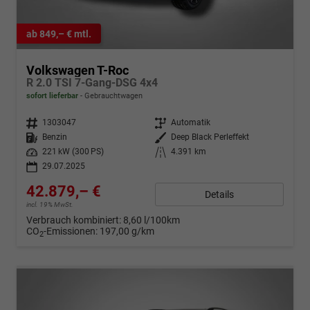
ab 849,– € mtl.
Volkswagen T-Roc
R 2.0 TSI 7-Gang-DSG 4x4
sofort lieferbar
Gebrauchtwagen
Fahrzeugnr.
1303047
Getriebe
Automatik
Kraftstoff
Benzin
Außenfarbe
Deep Black Perleffekt
Leistung
221 kW (300 PS)
Kilometerstand
4.391 km
29.07.2025
42.879,– €
Details
incl. 19% MwSt.
Verbrauch kombiniert:
8,60 l/100km
CO
-Emissionen:
197,00 g/km
2