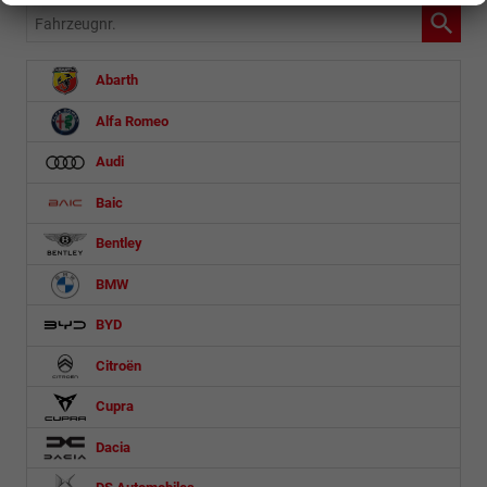
Fahrzeugnr.
Abarth
Alfa Romeo
Audi
Baic
Bentley
BMW
BYD
Citroën
Cupra
Dacia