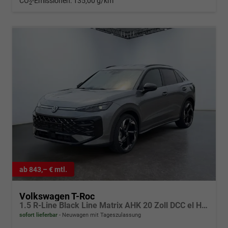
CO
-Emissionen:
135,00 g/km
2
ab 843,– € mtl.
Volkswagen T-Roc
1.5 R-Line Black Line Matrix AHK 20 Zoll DCC el Heckklappe 4J Garantie
sofort lieferbar
Neuwagen mit Tageszulassung