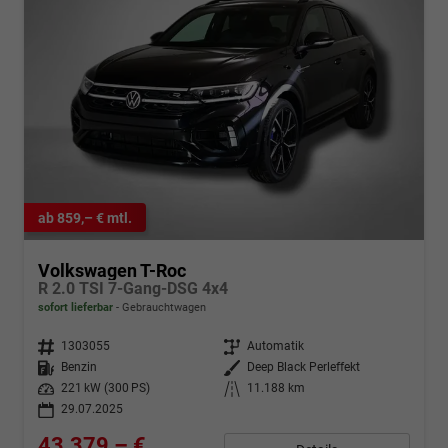
ab 859,– € mtl.
Volkswagen T-Roc
R 2.0 TSI 7-Gang-DSG 4x4
sofort lieferbar
Gebrauchtwagen
Fahrzeugnr.
1303055
Getriebe
Automatik
Kraftstoff
Benzin
Außenfarbe
Deep Black Perleffekt
Leistung
221 kW (300 PS)
Kilometerstand
11.188 km
29.07.2025
43.379,– €