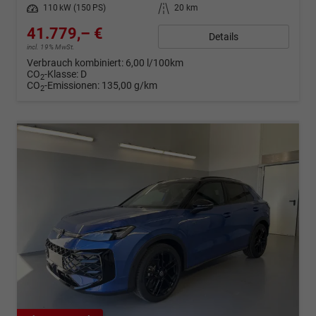
Leistung
110 kW (150 PS)
Kilometerstand
20 km
41.779,– €
Details
incl. 19% MwSt.
Verbrauch kombiniert:
6,00 l/100km
CO
-Klasse:
D
2
CO
-Emissionen:
135,00 g/km
2